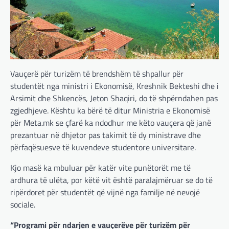
Vauçerë për turizëm të brendshëm të shpallur për
studentët nga ministri i Ekonomisë, Kreshnik Bekteshi dhe i
Arsimit dhe Shkencës, Jeton Shaqiri, do të shpërndahen pas
zgjedhjeve. Kështu ka bërë të ditur Ministria e Ekonomisë
për Meta.mk se çfarë ka ndodhur me këto vauçera që janë
prezantuar në dhjetor pas takimit të dy ministrave dhe
përfaqësuesve të kuvendeve studentore universitare.
Kjo masë ka mbuluar për katër vite punëtorët me të
ardhura të ulëta, por këtë vit është paralajmëruar se do të
ripërdoret për studentët që vijnë nga familje në nevojë
sociale.
“Programi për ndarjen e vauçerëve për turizëm për