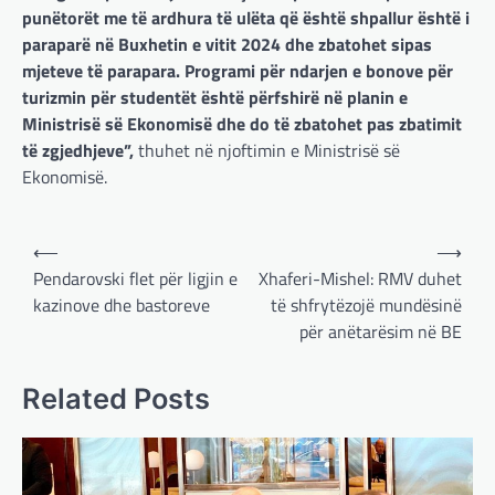
punëtorët me të ardhura të ulëta që është shpallur është i
paraparë në Buxhetin e vitit 2024 dhe zbatohet sipas
mjeteve të parapara. Programi për ndarjen e bonove për
turizmin për studentët është përfshirë në planin e
Ministrisë së Ekonomisë dhe do të zbatohet pas zbatimit
të zgjedhjeve”,
thuhet në njoftimin e Ministrisë së
Ekonomisë.
Post
⟵
⟶
navigation
Pendarovski flet për ligjin e
Xhaferi-Mishel: RMV duhet
kazinove dhe bastoreve
të shfrytëzojë mundësinë
për anëtarësim në BE
Related Posts