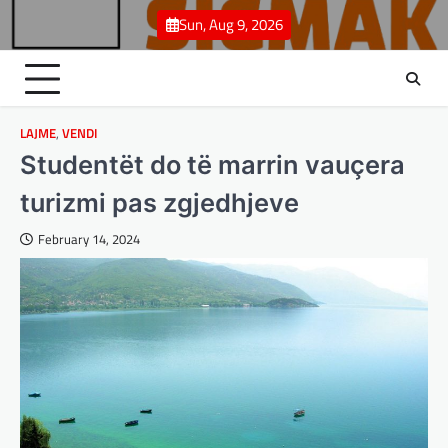
Skip
Sun, Aug 9, 2026
to
content
LAJME
,
VENDI
Studentët do të marrin vauçera
turizmi pas zgjedhjeve
February 14, 2024