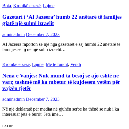
Bota
,
Kronikë e zezë
,
Lajme
Gazetari i ‘Al Jazeera’ humb 22 anëtarë të familjes
gjatë një sulmi izraelit
adminadmin
December 7, 2023
Al Jazeera raporton se një nga gazetarët e saj humbi 22 anëtarë të
familjes së tij në një sulm izraelit…
Kronikë e zezë
,
Lajme
,
Më të fundit
,
Vendi
Nëna e Vanjës: Nuk mund ta besoj se ajo është në
varr, tashmë më ka mbetur të kujdesem vetëm për
vajzën tjetër
adminadmin
December 7, 2023
Në një deklaratë për mediat në gjuhën serbe ka thënë se nuk i ka
interesuar jeta e burrit. Jeta ime…
LAJME