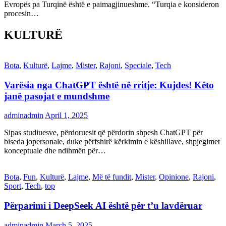
Evropës pa Turqinë është e paimagjinueshme. “Turqia e konsideron
procesin…
KULTURË
Bota
,
Kulturë
,
Lajme
,
Mister
,
Rajoni
,
Speciale
,
Tech
Varësia nga ChatGPT është në rritje: Kujdes! Këto
janë pasojat e mundshme
adminadmin
April 1, 2025
Sipas studiuesve, përdoruesit që përdorin shpesh ChatGPT për
biseda jopersonale, duke përfshirë kërkimin e këshillave, shpjegimet
konceptuale dhe ndihmën për…
Bota
,
Fun
,
Kulturë
,
Lajme
,
Më të fundit
,
Mister
,
Opinione
,
Rajoni
,
Sport
,
Tech
,
top
Përparimi i DeepSeek AI është për t’u lavdëruar
adminadmin
March 5, 2025