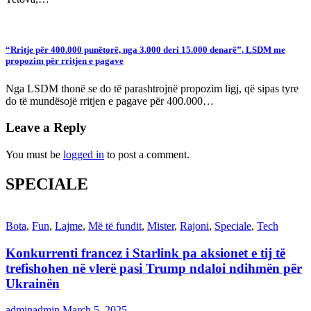
“Rritje për 400.000 punëtorë, nga 3.000 deri 15.000 denarë”, LSDM me
propozim për rritjen e pagave
Nga LSDM thonë se do të parashtrojnë propozim ligj, që sipas tyre
do të mundësojë rritjen e pagave për 400.000…
Leave a Reply
You must be
logged in
to post a comment.
SPECIALE
Bota
,
Fun
,
Lajme
,
Më të fundit
,
Mister
,
Rajoni
,
Speciale
,
Tech
Konkurrenti francez i Starlink pa aksionet e tij të
trefishohen në vlerë pasi Trump ndaloi ndihmën për
Ukrainën
adminadmin
March 5, 2025