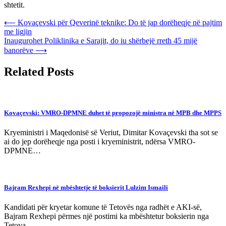
shtetit.
Post
⟵
Kovaçevski për Qeverinë teknike: Do të jap dorëheqje në pajtim
me ligjin
navigation
Inaugurohet Poliklinika e Sarajit, do iu shërbejë rreth 45 mijë
banorëve
⟶
Related Posts
Kovaçevski: VMRO-DPMNE duhet të propozojë ministra në MPB dhe MPPS
Kryeministri i Maqedonisë së Veriut, Dimitar Kovaçevski tha sot se
ai do jep dorëheqje nga posti i kryeministrit, ndërsa VMRO-
DPMNE…
Bajram Rexhepi në mbështetje të boksierit Lulzim Ismaili
Kandidati për kryetar komune të Tetovës nga radhët e AKI-së,
Bajram Rexhepi përmes një postimi ka mbështetur boksierin nga
Tetova,…