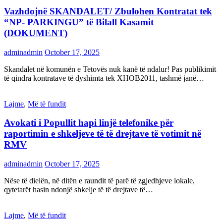
Vazhdojnë SKANDALET/ Zbulohen Kontratat tek
“NP- PARKINGU” të Bilall Kasamit
(DOKUMENT)
adminadmin
October 17, 2025
Skandalet në komunën e Tetovës nuk kanë të ndalur! Pas publikimit
të qindra kontratave të dyshimta tek XHOB2011, tashmë janë…
Lajme
,
Më të fundit
Avokati i Popullit hapi linjë telefonike për
raportimin e shkeljeve të të drejtave të votimit në
RMV
adminadmin
October 17, 2025
Nëse të dielën, në ditën e raundit të parë të zgjedhjeve lokale,
qytetarët hasin ndonjë shkelje të të drejtave të…
Lajme
,
Më të fundit