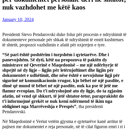
nuk vazhdohet me këtë kaos
January 10, 2024
Presidenti Stevo Pendarovski duke folur për procesin e ndryshimit të
dokumenteve personale për shkak të ndryshimit të emrit kushtetues
të shtetit, propozoi vazhdimin e afatit për nxjerrjen e tyre.
“Së pari është poshtërim i turpshëm i qytetarëve. Dhe i
panevojshëm. Së dyti, këtë ua propozova të paktën dy
ministrave në Qeverinë e Maqedonisë – me një ndërhyrje të
shpejtë në dy ligje – ligjin për letërnjoftimet dhe ligjin për
dokumentet e udhëtimit, dhe nëse është e nevojshme ligji për
sigurinë në komunikacionin rrugor, kjo bëhet në një pasdite, e
dimë që mund të bëhet në një pasdite, nuk ka pse të jetë me
flamur evropian. Do t’i ndryshojmë ato dy ligje, do ta zgjasim
afatin, në vend që shkurt, të jetë shtator-tetor, paraprakisht do
t’i informojmë grekët se nuk kemi ndërmend të ikim nga
obligimet nga Marrëveshja e Prespës”
, ​​tha presidenti
Pendarovski.
Në Maqedoninë e Veriut vetëm gjysma e qytetarëve kanë arritur të
pajisen me dokumentet e reja personale, në të cilat figuron emri i ri i