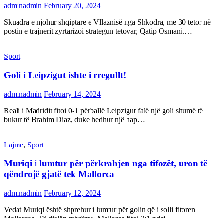
adminadmin
February 20, 2024
Skuadra e njohur shqiptare e Vllaznisë nga Shkodra, me 30 tetor në
postin e trajnerit zyrtarizoi strategun tetovar, Qatip Osmani.…
Sport
Goli i Leipzigut ishte i rregullt!
adminadmin
February 14, 2024
Reali i Madridit fitoi 0-1 përballë Leipzigut falë një goli shumë të
bukur të Brahim Diaz, duke hedhur një hap…
Lajme
,
Sport
Muriqi i lumtur për përkrahjen nga tifozët, uron të
qëndrojë gjatë tek Mallorca
adminadmin
February 12, 2024
Vedat Muriqi është shprehur i lumtur për golin që i solli fitoren