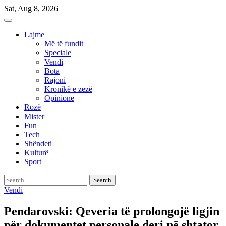
Skip
Sat, Aug 8, 2026
to
content
Lajme
Më të fundit
Speciale
Vendi
Bota
Rajoni
Kronikë e zezë
Opinione
Rozë
Mister
Fun
Tech
Shëndeti
Kulturë
Sport
Search
for:
Vendi
Pendarovski: Qeveria të prolongojë ligjin
për dokumentet personale deri në shtator,