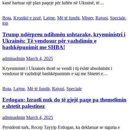
kanë hartuar një plan paqeje për luftën në Ukrainë, të…
Bota
,
Kronikë e zezë
,
Lajme
,
Më të fundit
,
Mister
,
Rajoni
,
Speciale
,
top
Trump ndërpreu ndihmën ushtarake, kryeministri i
Ukrainës: Të vendosur për vazhdimin e
bashkëpunimit me SHBA!
adminadmin
March 4, 2025
Kryeministri i Ukrainës thotë se vendi i tij është absolutisht i
vendosur të vazhdojë bashkëpunimin e saj me Shtetet e…
Bota
,
Lajme
,
Më të fundit
,
Rajoni
,
Speciale
Erdogan: Izraeli nuk do të gjejë paqe pa themelimin
e shtetit palestinez
adminadmin
March 4, 2025
Presidenti turk, Recep Tayyip Erdogan, ka deklaruar se siguria e