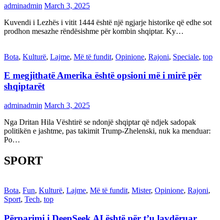
adminadmin
March 3, 2025
Kuvendi i Lezhës i vitit 1444 është një ngjarje historike që edhe sot
prodhon mesazhe rëndësishme për kombin shqiptar. Ky…
Bota
,
Kulturë
,
Lajme
,
Më të fundit
,
Opinione
,
Rajoni
,
Speciale
,
top
E megjithatë Amerika është opsioni më i mirë për
shqiptarët
adminadmin
March 3, 2025
Nga Dritan Hila Vështirë se ndonjë shqiptar që ndjek sadopak
politikën e jashtme, pas takimit Trump-Zhelenski, nuk ka menduar:
Po…
SPORT
Bota
,
Fun
,
Kulturë
,
Lajme
,
Më të fundit
,
Mister
,
Opinione
,
Rajoni
,
Sport
,
Tech
,
top
Përparimi i DeepSeek AI është për t’u lavdëruar