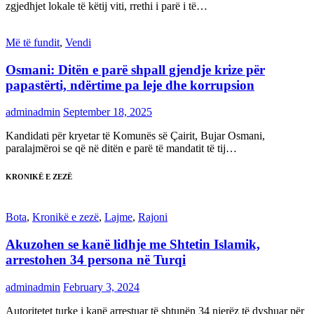
zgjedhjet lokale të këtij viti, rrethi i parë i të…
Më të fundit
,
Vendi
Osmani: Ditën e parë shpall gjendje krize për
papastërti, ndërtime pa leje dhe korrupsion
adminadmin
September 18, 2025
Kandidati për kryetar të Komunës së Çairit, Bujar Osmani,
paralajmëroi se që në ditën e parë të mandatit të tij…
KRONIKË E ZEZË
Bota
,
Kronikë e zezë
,
Lajme
,
Rajoni
Akuzohen se kanë lidhje me Shtetin Islamik,
arrestohen 34 persona në Turqi
adminadmin
February 3, 2024
Autoritetet turke i kanë arrestuar të shtunën 34 njerëz të dyshuar për