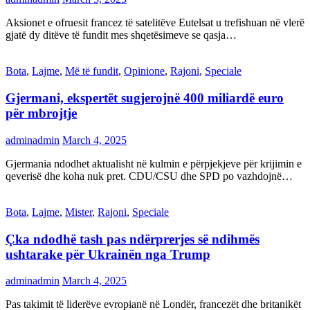
Aksionet e ofruesit francez të satelitëve Eutelsat u trefishuan në vlerë
gjatë dy ditëve të fundit mes shqetësimeve se qasja…
Bota
,
Lajme
,
Më të fundit
,
Opinione
,
Rajoni
,
Speciale
Gjermani, ekspertët sugjerojnë 400 miliardë euro
për mbrojtje
adminadmin
March 4, 2025
Gjermania ndodhet aktualisht në kulmin e përpjekjeve për krijimin e
qeverisë dhe koha nuk pret. CDU/CSU dhe SPD po vazhdojnë…
Bota
,
Lajme
,
Mister
,
Rajoni
,
Speciale
Çka ndodhë tash pas ndërprerjes së ndihmës
ushtarake për Ukrainën nga Trump
adminadmin
March 4, 2025
Pas takimit të liderëve evropianë në Londër, francezët dhe britanikët