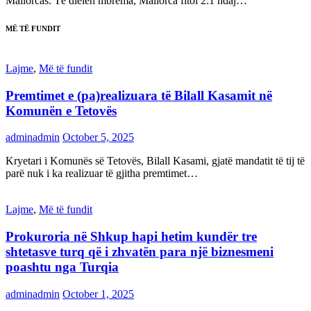
Mallorcas. Të dielën mbrëma, Mallorca fitoi 2:1 ndaj…
MË TË FUNDIT
Lajme
,
Më të fundit
Premtimet e (pa)realizuara të Bilall Kasamit në
Komunën e Tetovës
adminadmin
October 5, 2025
Kryetari i Komunës së Tetovës, Bilall Kasami, gjatë mandatit të tij të
parë nuk i ka realizuar të gjitha premtimet…
Lajme
,
Më të fundit
Prokuroria në Shkup hapi hetim kundër tre
shtetasve turq që i zhvatën para një biznesmeni
poashtu nga Turqia
adminadmin
October 1, 2025