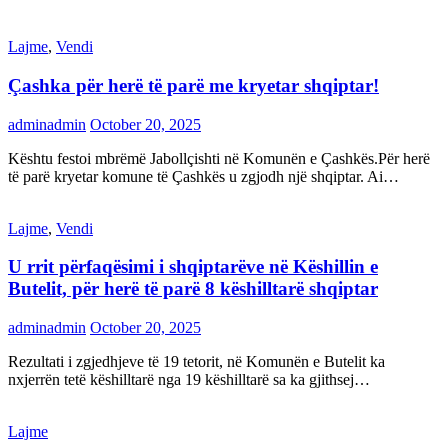
Lajme
,
Vendi
Çashka për herë të parë me kryetar shqiptar!
adminadmin
October 20, 2025
Kështu festoi mbrëmë Jabollçishti në Komunën e Çashkës.Për herë
të parë kryetar komune të Çashkës u zgjodh një shqiptar. Ai…
Lajme
,
Vendi
U rrit përfaqësimi i shqiptarëve në Këshillin e
Butelit, për herë të parë 8 këshilltarë shqiptar
adminadmin
October 20, 2025
Rezultati i zgjedhjeve të 19 tetorit, në Komunën e Butelit ka
nxjerrën tetë këshilltarë nga 19 këshilltarë sa ka gjithsej…
Lajme