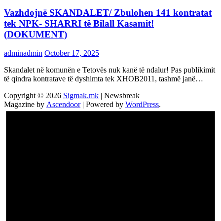
Vazhdojnē SKANDALET/ Zbulohen 141 kontratat
tek NPK- SHARRI të Bilall Kasamit!
(DOKUMENT)
adminadmin
October 17, 2025
Skandalet në komunën e Tetovës nuk kanë të ndalur! Pas publikimit
të qindra kontratave të dyshimta tek XHOB2011, tashmë janë…
Copyright © 2026
Sigmak.mk
| Newsbreak
Magazine by
Ascendoor
| Powered by
WordPress
.