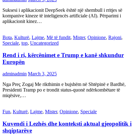
Suksesi i aplikacionit DeepSeek është një shembull i rritjes së
kompanive kineze të inteligjencës artificiale (AI). Përparimi i
aplikacionit kinez…
Bota
,
Kulturë
,
Lajme
,
Më të fundit
,
Mister
,
Opinione
,
Rajoni
,
Speciale
,
top
,
Uncategorized
Rend i ri, kërcënimet e Trump e kanë shkundur
Europën
adminadmin
March 3, 2025
Nga Preç Zogaj Me rikthimin e bujshëm në Shtëpinë e Bardhë,
Presidenti Tramp po e trondit status-quonë ndërkombëtare të
miqësive,…
Fun
,
Kulturë
,
Lajme
,
Mister
,
Opinione
,
Speciale
Kuvendi i Lezhës dhe konteksti aktual gjeopolitik i
shqiptarëve