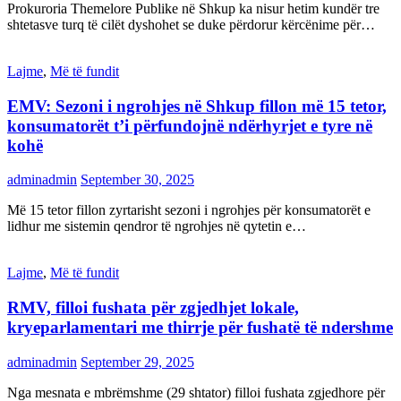
Prokuroria Themelore Publike në Shkup ka nisur hetim kundër tre
shtetasve turq të cilët dyshohet se duke përdorur kërcënime për…
Lajme
,
Më të fundit
EMV: Sezoni i ngrohjes në Shkup fillon më 15 tetor,
konsumatorët t’i përfundojnë ndërhyrjet e tyre në
kohë
adminadmin
September 30, 2025
Më 15 tetor fillon zyrtarisht sezoni i ngrohjes për konsumatorët e
lidhur me sistemin qendror të ngrohjes në qytetin e…
Lajme
,
Më të fundit
RMV, filloi fushata për zgjedhjet lokale,
kryeparlamentari me thirrje për fushatë të ndershme
adminadmin
September 29, 2025
Nga mesnata e mbrëmshme (29 shtator) filloi fushata zgjedhore për