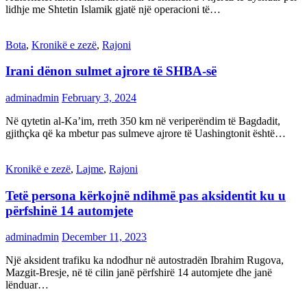
lidhje me Shtetin Islamik gjatë një operacioni të…
Bota
,
Kronikë e zezë
,
Rajoni
Irani dënon sulmet ajrore të SHBA-së
adminadmin
February 3, 2024
Në qytetin al-Ka’im, rreth 350 km në veriperëndim të Bagdadit,
gjithçka që ka mbetur pas sulmeve ajrore të Uashingtonit është…
Kronikë e zezë
,
Lajme
,
Rajoni
Tetë persona kërkojnë ndihmë pas aksidentit ku u
përfshinë 14 automjete
adminadmin
December 11, 2023
Një aksident trafiku ka ndodhur në autostradën Ibrahim Rugova,
Mazgit-Bresje, në të cilin janë përfshirë 14 automjete dhe janë
lënduar…