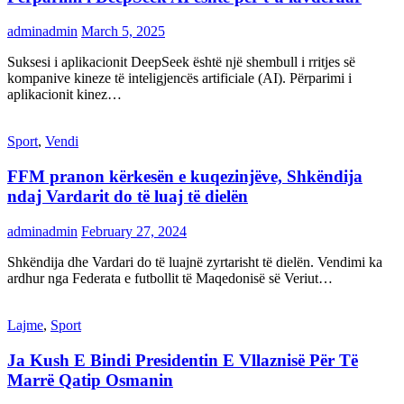
adminadmin
March 5, 2025
Suksesi i aplikacionit DeepSeek është një shembull i rritjes së
kompanive kineze të inteligjencës artificiale (AI). Përparimi i
aplikacionit kinez…
Sport
,
Vendi
FFM pranon kërkesën e kuqezinjëve, Shkëndija
ndaj Vardarit do të luaj të dielën
adminadmin
February 27, 2024
Shkëndija dhe Vardari do të luajnë zyrtarisht të dielën. Vendimi ka
ardhur nga Federata e futbollit të Maqedonisë së Veriut…
Lajme
,
Sport
Ja Kush E Bindi Presidentin E Vllaznisë Për Të
Marrë Qatip Osmanin