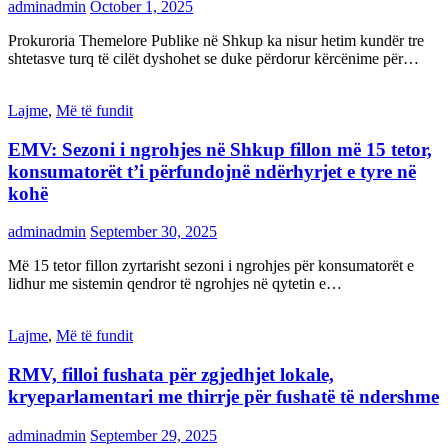
adminadmin
October 1, 2025
Prokuroria Themelore Publike në Shkup ka nisur hetim kundër tre
shtetasve turq të cilët dyshohet se duke përdorur kërcënime për…
Lajme
,
Më të fundit
EMV: Sezoni i ngrohjes në Shkup fillon më 15 tetor,
konsumatorët t’i përfundojnë ndërhyrjet e tyre në
kohë
adminadmin
September 30, 2025
Më 15 tetor fillon zyrtarisht sezoni i ngrohjes për konsumatorët e
lidhur me sistemin qendror të ngrohjes në qytetin e…
Lajme
,
Më të fundit
RMV, filloi fushata për zgjedhjet lokale,
kryeparlamentari me thirrje për fushatë të ndershme
adminadmin
September 29, 2025