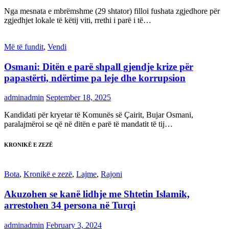
Nga mesnata e mbrëmshme (29 shtator) filloi fushata zgjedhore për
zgjedhjet lokale të këtij viti, rrethi i parë i të…
Më të fundit
,
Vendi
Osmani: Ditën e parë shpall gjendje krize për
papastërti, ndërtime pa leje dhe korrupsion
adminadmin
September 18, 2025
Kandidati për kryetar të Komunës së Çairit, Bujar Osmani,
paralajmëroi se që në ditën e parë të mandatit të tij…
KRONIKË E ZEZË
Bota
,
Kronikë e zezë
,
Lajme
,
Rajoni
Akuzohen se kanë lidhje me Shtetin Islamik,
arrestohen 34 persona në Turqi
adminadmin
February 3, 2024