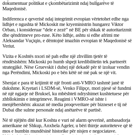
dokumentuar politikat e çkombëtarizimit ndaj bullgarëve të
Maqedonisë.
Indiferenca e qeverisë ndaj integrimit evropian vërtetohet edhe nga
lidhjet e ngushta të Mickoskit me kryeministrin hungarez Viktor
Orban, i konsideruar “dele e zezë” në BE për shkak të autoritarizmit
dhe qëndrimeve pro-ruse. Këto lidhje, ashtu si edhe afrimi me
Aleksandar Vuçiqin, e dëmtojnë imazhin evropian të Maqedonisë së
Veriut.
Vizita e Koshtës nxori në pah edhe një zhvillim tjetër të
rëndësishëm: Mickoski po humb shpejt kredibilitetin tek partnerët
strategjikë. Nëse Gruevskit i duhej një dekadë për të izoluar vendin
nga Perëndimi, Mickoski po e bën këtë në më pak se një vit.
Shenjat e para të krijimit të një fronti anti-VMRO tashmë janë të
dukshme. Kryetari i LSDM-së, Venko Filipçe, mori pjesë së fundmi
në një ngjarje në Bruksel, ku mbështeti ndryshimet kushtetuese për
zhbllokimin e integrimeve. Reagimi i VMRO-së ishte i
menjëhershëm: akuzat në media proqeveritare për bizneset e tij në
Dubai dhe sulme personale ndaj anëtarëve të partisë.
Në të njëjtën ditë kur Koshta e vuri në alarm qeverinë, ambasadorja
amerikane në Shkup, Anxhela Ageler, u bëri thirrje autoriteteve që të
mos e humbin mundësinë historike për nisjen e negociatave.