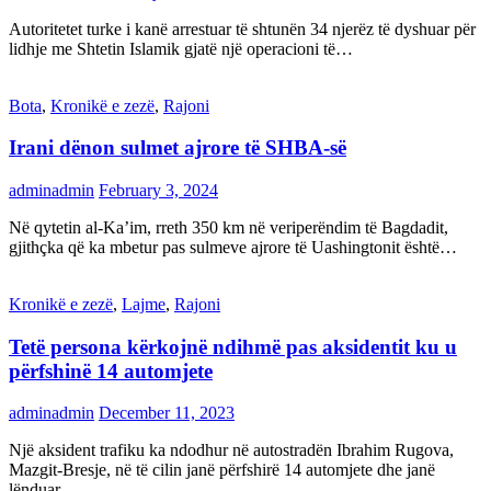
Autoritetet turke i kanë arrestuar të shtunën 34 njerëz të dyshuar për
lidhje me Shtetin Islamik gjatë një operacioni të…
Bota
,
Kronikë e zezë
,
Rajoni
Irani dënon sulmet ajrore të SHBA-së
adminadmin
February 3, 2024
Në qytetin al-Ka’im, rreth 350 km në veriperëndim të Bagdadit,
gjithçka që ka mbetur pas sulmeve ajrore të Uashingtonit është…
Kronikë e zezë
,
Lajme
,
Rajoni
Tetë persona kërkojnë ndihmë pas aksidentit ku u
përfshinë 14 automjete
adminadmin
December 11, 2023
Një aksident trafiku ka ndodhur në autostradën Ibrahim Rugova,
Mazgit-Bresje, në të cilin janë përfshirë 14 automjete dhe janë
lënduar…