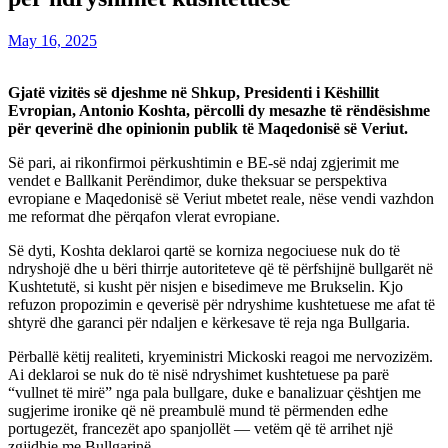
May 16, 2025
Gjatë vizitës së djeshme në Shkup, Presidenti i Këshillit
Evropian, Antonio Koshta, përcolli dy mesazhe të rëndësishme
për qeverinë dhe opinionin publik të Maqedonisë së Veriut.
Së pari, ai rikonfirmoi përkushtimin e BE-së ndaj zgjerimit me
vendet e Ballkanit Perëndimor, duke theksuar se perspektiva
evropiane e Maqedonisë së Veriut mbetet reale, nëse vendi vazhdon
me reformat dhe përqafon vlerat evropiane.
Së dyti, Koshta deklaroi qartë se korniza negociuese nuk do të
ndryshojë dhe u bëri thirrje autoriteteve që të përfshijnë bullgarët në
Kushtetutë, si kusht për nisjen e bisedimeve me Brukselin. Kjo
refuzon propozimin e qeverisë për ndryshime kushtetuese me afat të
shtyrë dhe garanci për ndaljen e kërkesave të reja nga Bullgaria.
Përballë këtij realiteti, kryeministri Mickoski reagoi me nervozizëm.
Ai deklaroi se nuk do të nisë ndryshimet kushtetuese pa parë
“vullnet të mirë” nga pala bullgare, duke e banalizuar çështjen me
sugjerime ironike që në preambulë mund të përmenden edhe
portugezët, francezët apo spanjollët — vetëm që të arrihet një
zgjidhje me Bullgarinë.