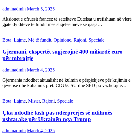
adminadmin
March 5, 2025
Aksionet e ofruesit francez të satelitëve Eutelsat u trefishuan në vlerë
gjatë dy ditëve të fundit mes shqetësimeve se qasja…
Bota
,
Lajme
,
Më të fundit
,
Opinione
,
Rajoni
,
Speciale
Gjermani, ekspertët sugjerojnë 400 miliardë euro
për mbrojtje
adminadmin
March 4, 2025
Gjermania ndodhet aktualisht në kulmin e përpjekjeve për krijimin e
qeverisë dhe koha nuk pret. CDU/CSU dhe SPD po vazhdojnë…
Bota
,
Lajme
,
Mister
,
Rajoni
,
Speciale
Çka ndodhë tash pas ndërprerjes së ndihmës
ushtarake për Ukrainën nga Trump
adminadmin
March 4, 2025