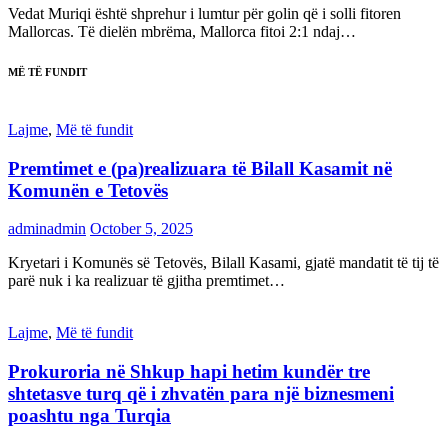
Vedat Muriqi është shprehur i lumtur për golin që i solli fitoren
Mallorcas. Të dielën mbrëma, Mallorca fitoi 2:1 ndaj…
MË TË FUNDIT
Lajme
,
Më të fundit
Premtimet e (pa)realizuara të Bilall Kasamit në
Komunën e Tetovës
adminadmin
October 5, 2025
Kryetari i Komunës së Tetovës, Bilall Kasami, gjatë mandatit të tij të
parë nuk i ka realizuar të gjitha premtimet…
Lajme
,
Më të fundit
Prokuroria në Shkup hapi hetim kundër tre
shtetasve turq që i zhvatën para një biznesmeni
poashtu nga Turqia