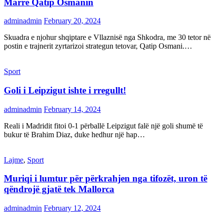
Marrë Qatip Osmanin
adminadmin
February 20, 2024
Skuadra e njohur shqiptare e Vllaznisë nga Shkodra, me 30 tetor në
postin e trajnerit zyrtarizoi strategun tetovar, Qatip Osmani.…
Sport
Goli i Leipzigut ishte i rregullt!
adminadmin
February 14, 2024
Reali i Madridit fitoi 0-1 përballë Leipzigut falë një goli shumë të
bukur të Brahim Diaz, duke hedhur një hap…
Lajme
,
Sport
Muriqi i lumtur për përkrahjen nga tifozët, uron të
qëndrojë gjatë tek Mallorca
adminadmin
February 12, 2024