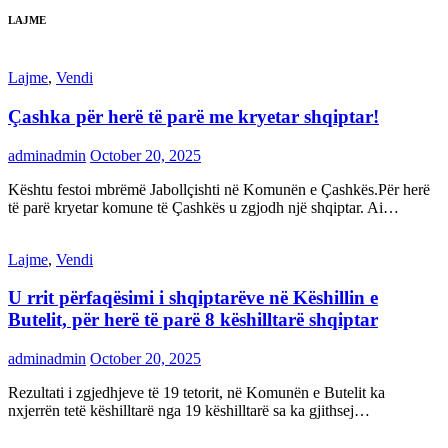
LAJME
Lajme
,
Vendi
Çashka për herë të parë me kryetar shqiptar!
adminadmin
October 20, 2025
Kështu festoi mbrëmë Jabollçishti në Komunën e Çashkës.Për herë
të parë kryetar komune të Çashkës u zgjodh një shqiptar. Ai…
Lajme
,
Vendi
U rrit përfaqësimi i shqiptarëve në Këshillin e
Butelit, për herë të parë 8 këshilltarë shqiptar
adminadmin
October 20, 2025
Rezultati i zgjedhjeve të 19 tetorit, në Komunën e Butelit ka
nxjerrën tetë këshilltarë nga 19 këshilltarë sa ka gjithsej…