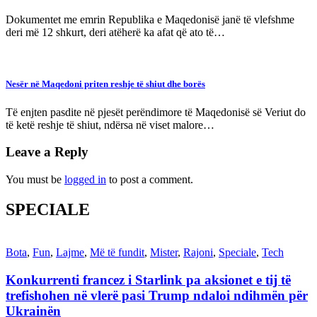
Dokumentet me emrin Republika e Maqedonisë janë të vlefshme
deri më 12 shkurt, deri atëherë ka afat që ato të…
Nesër në Maqedoni priten reshje të shiut dhe borës
Të enjten pasdite në pjesët perëndimore të Maqedonisë së Veriut do
të ketë reshje të shiut, ndërsa në viset malore…
Leave a Reply
You must be
logged in
to post a comment.
SPECIALE
Bota
,
Fun
,
Lajme
,
Më të fundit
,
Mister
,
Rajoni
,
Speciale
,
Tech
Konkurrenti francez i Starlink pa aksionet e tij të
trefishohen në vlerë pasi Trump ndaloi ndihmën për
Ukrainën