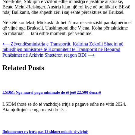
Ndërkohë, Shkupin e viziton edhe ministrja e jashtme austriake,
Beate Meinl-Reisinger. Austria luan një rol kyç në politikat e BE-së
ndaj Ballkanit, dhe shpesh zëri i saj është përcaktues në Bruksel.
Në këtë kontekst, Mickoski duhet t’i marrë seriozisht paralajmërimet
që vijnë nga Brukseli, Uashingtoni dhe Vjena. Koha për taktizime
ka mbaruar — tani është momenti për vendime.
Post
⟵
Zëvendësministrja e Transportit, Kaltrina Zekolli Shaqiri në
mbledhjen ministrore të Komunitetit të Transportit në Beograd
navigation
Punësimet në Arkivin Shtetëror, reagon BDI
⟶
Related Posts
LSDM: Nga marsi paga minimale do të jetë 22.500 denarë
LSDM thotë se do të vazhdojë rritja e pagave edhe në vitin 2024.
Ata njoftojnë se nga marsi do të…
Dokumentet e vjetra pas 12 shkurt nuk do të vlejnë