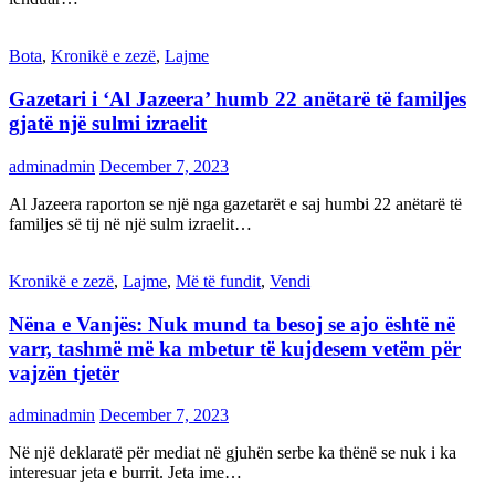
Bota
,
Kronikë e zezë
,
Lajme
Gazetari i ‘Al Jazeera’ humb 22 anëtarë të familjes
gjatë një sulmi izraelit
adminadmin
December 7, 2023
Al Jazeera raporton se një nga gazetarët e saj humbi 22 anëtarë të
familjes së tij në një sulm izraelit…
Kronikë e zezë
,
Lajme
,
Më të fundit
,
Vendi
Nëna e Vanjës: Nuk mund ta besoj se ajo është në
varr, tashmë më ka mbetur të kujdesem vetëm për
vajzën tjetër
adminadmin
December 7, 2023
Në një deklaratë për mediat në gjuhën serbe ka thënë se nuk i ka
interesuar jeta e burrit. Jeta ime…