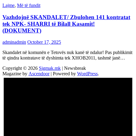
Lajme
,
Më të fundit
Vazhdojnē SKANDALET/ Zbulohen 141 kontratat
tek NPK- SHARRI të Bilall Kasamit!
(DOKUMENT)
adminadmin
October 17, 2025
Skandalet në komunën e Tetovës nuk kanë të ndalur! Pas publikimit
të qindra kontratave të dyshimta tek XHOB2011, tashmë janë…
Copyright © 2026
Sigmak.mk
| Newsbreak
Magazine by
Ascendoor
| Powered by
WordPress
.