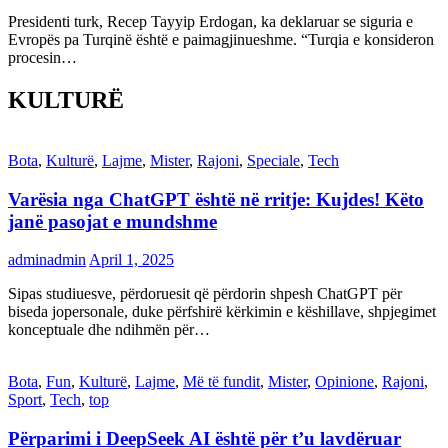
Presidenti turk, Recep Tayyip Erdogan, ka deklaruar se siguria e
Evropës pa Turqinë është e paimagjinueshme. “Turqia e konsideron
procesin…
KULTURË
Bota
,
Kulturë
,
Lajme
,
Mister
,
Rajoni
,
Speciale
,
Tech
Varësia nga ChatGPT është në rritje: Kujdes! Këto
janë pasojat e mundshme
adminadmin
April 1, 2025
Sipas studiuesve, përdoruesit që përdorin shpesh ChatGPT për
biseda jopersonale, duke përfshirë kërkimin e këshillave, shpjegimet
konceptuale dhe ndihmën për…
Bota
,
Fun
,
Kulturë
,
Lajme
,
Më të fundit
,
Mister
,
Opinione
,
Rajoni
,
Sport
,
Tech
,
top
Përparimi i DeepSeek AI është për t’u lavdëruar