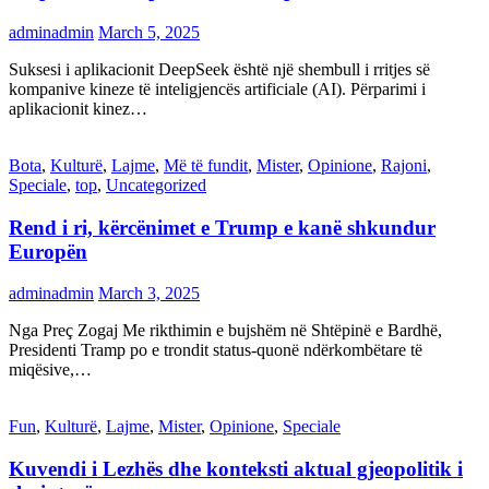
adminadmin
March 5, 2025
Suksesi i aplikacionit DeepSeek është një shembull i rritjes së
kompanive kineze të inteligjencës artificiale (AI). Përparimi i
aplikacionit kinez…
Bota
,
Kulturë
,
Lajme
,
Më të fundit
,
Mister
,
Opinione
,
Rajoni
,
Speciale
,
top
,
Uncategorized
Rend i ri, kërcënimet e Trump e kanë shkundur
Europën
adminadmin
March 3, 2025
Nga Preç Zogaj Me rikthimin e bujshëm në Shtëpinë e Bardhë,
Presidenti Tramp po e trondit status-quonë ndërkombëtare të
miqësive,…
Fun
,
Kulturë
,
Lajme
,
Mister
,
Opinione
,
Speciale
Kuvendi i Lezhës dhe konteksti aktual gjeopolitik i