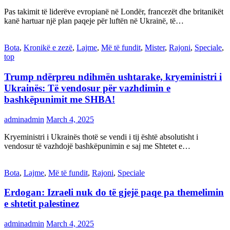
Pas takimit të liderëve evropianë në Londër, francezët dhe britanikët
kanë hartuar një plan paqeje për luftën në Ukrainë, të…
Bota
,
Kronikë e zezë
,
Lajme
,
Më të fundit
,
Mister
,
Rajoni
,
Speciale
,
top
Trump ndërpreu ndihmën ushtarake, kryeministri i
Ukrainës: Të vendosur për vazhdimin e
bashkëpunimit me SHBA!
adminadmin
March 4, 2025
Kryeministri i Ukrainës thotë se vendi i tij është absolutisht i
vendosur të vazhdojë bashkëpunimin e saj me Shtetet e…
Bota
,
Lajme
,
Më të fundit
,
Rajoni
,
Speciale
Erdogan: Izraeli nuk do të gjejë paqe pa themelimin
e shtetit palestinez
adminadmin
March 4, 2025