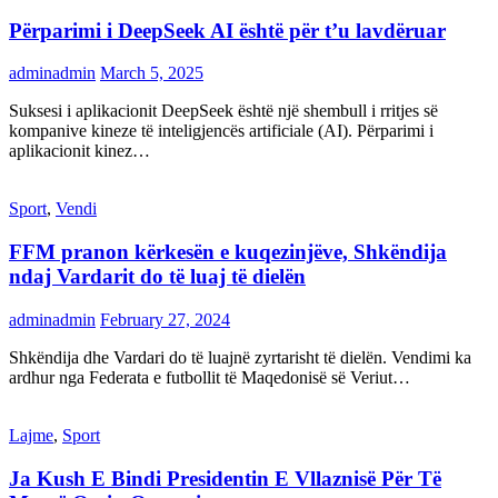
Përparimi i DeepSeek AI është për t’u lavdëruar
adminadmin
March 5, 2025
Suksesi i aplikacionit DeepSeek është një shembull i rritjes së
kompanive kineze të inteligjencës artificiale (AI). Përparimi i
aplikacionit kinez…
Sport
,
Vendi
FFM pranon kërkesën e kuqezinjëve, Shkëndija
ndaj Vardarit do të luaj të dielën
adminadmin
February 27, 2024
Shkëndija dhe Vardari do të luajnë zyrtarisht të dielën. Vendimi ka
ardhur nga Federata e futbollit të Maqedonisë së Veriut…
Lajme
,
Sport
Ja Kush E Bindi Presidentin E Vllaznisë Për Të