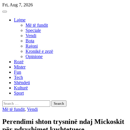
Skip
Fri, Aug 7, 2026
to
content
Lajme
Më të fundit
Speciale
Vendi
Bota
Rajoni
Kronikë e zezë
Opinione
Rozë
Mister
Fun
Tech
Shëndeti
Kulturë
Sport
Search
for:
Më të fundit
,
Vendi
Perendimi shton trysninë ndaj Mickoskit
për ndryshimet kushtetuese