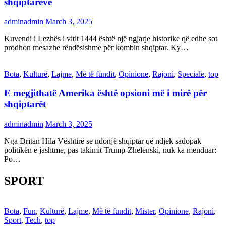
shqiptarëve
adminadmin
March 3, 2025
Kuvendi i Lezhës i vitit 1444 është një ngjarje historike që edhe sot
prodhon mesazhe rëndësishme për kombin shqiptar. Ky…
Bota
,
Kulturë
,
Lajme
,
Më të fundit
,
Opinione
,
Rajoni
,
Speciale
,
top
E megjithatë Amerika është opsioni më i mirë për
shqiptarët
adminadmin
March 3, 2025
Nga Dritan Hila Vështirë se ndonjë shqiptar që ndjek sadopak
politikën e jashtme, pas takimit Trump-Zhelenski, nuk ka menduar:
Po…
SPORT
Bota
,
Fun
,
Kulturë
,
Lajme
,
Më të fundit
,
Mister
,
Opinione
,
Rajoni
,
Sport
,
Tech
,
top