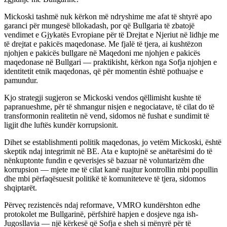
Mickoski tashmë nuk kërkon më ndryshime me afat të shtyrë apo
garanci për mungesë bllokadash, por që Bullgaria të zbatojë
vendimet e Gjykatës Evropiane për të Drejtat e Njeriut në lidhje me
të drejtat e pakicës maqedonase. Me fjalë të tjera, ai kushtëzon
njohjen e pakicës bullgare në Maqedoni me njohjen e pakicës
maqedonase në Bullgari — praktikisht, kërkon nga Sofja njohjen e
identitetit etnik maqedonas, që për momentin është pothuajse e
pamundur.
Kjo strategji sugjeron se Mickoski vendos qëllimisht kushte të
papranueshme, për të shmangur nisjen e negociatave, të cilat do të
transformonin realitetin në vend, sidomos në fushat e sundimit të
ligjit dhe luftës kundër korrupsionit.
Dihet se establishmenti politik maqedonas, jo vetëm Mickoski, është
skeptik ndaj integrimit në BE. Ata e kuptojnë se anëtarësimi do të
nënkuptonte fundin e qeverisjes së bazuar në voluntarizëm dhe
korrupsion — mjete me të cilat kanë ruajtur kontrollin mbi popullin
dhe mbi përfaqësuesit politikë të komuniteteve të tjera, sidomos
shqiptarët.
Përveç rezistencës ndaj reformave, VMRO kundërshton edhe
protokolet me Bullgarinë, përfshirë hapjen e dosjeve nga ish-
Jugosllavia — një kërkesë që Sofja e sheh si mënyrë për të