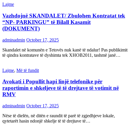
Lajme
Vazhdojnë SKANDALET/ Zbulohen Kontratat tek
“NP- PARKINGU” të Bilall Kasamit
(DOKUMENT)
adminadmin
October 17, 2025
Skandalet në komunën e Tetovës nuk kanë të ndalur! Pas publikimit
të qindra kontratave të dyshimta tek XHOB2011, tashmë janë…
Lajme
,
Më të fundit
Avokati i Popullit hapi linjë telefonike për
raportimin e shkeljeve të të drejtave të votimit në
RMV
adminadmin
October 17, 2025
Nëse të dielën, në ditën e raundit të parë të zgjedhjeve lokale,
qytetarët hasin ndonjë shkelje të të drejtave të…