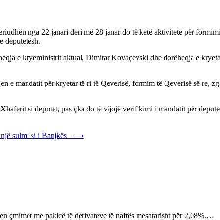
eriudhën nga 22 janari deri më 28 janar do të ketë aktivitete për form
je deputetësh.
heqja e kryeministrit aktual, Dimitar Kovaçevski dhe dorëheqja e kryetari
n e mandatit për kryetar të ri të Qeverisë, formim të Qeverisë së re, zg
haferit si deputet, pas çka do të vijojë verifikimi i mandatit për depute
 një sulmi si i Banjkës
⟶
n çmimet me pakicë të derivateve të naftës mesatarisht për 2,08%.…