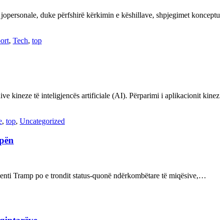
 jopersonale, duke përfshirë kërkimin e këshillave, shpjegimet konce
ort
,
Tech
,
top
ve kineze të inteligjencës artificiale (AI). Përparimi i aplikacionit kin
e
,
top
,
Uncategorized
opën
enti Tramp po e trondit status-quonë ndërkombëtare të miqësive,…