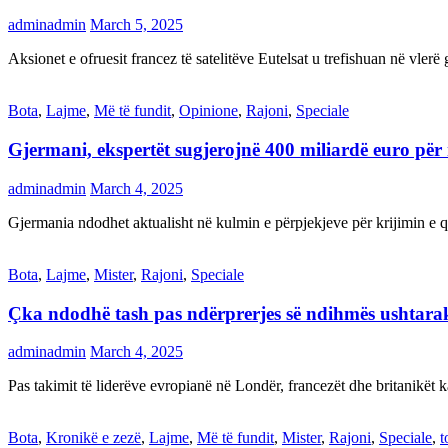
adminadmin
March 5, 2025
Aksionet e ofruesit francez të satelitëve Eutelsat u trefishuan në vler
Bota
,
Lajme
,
Më të fundit
,
Opinione
,
Rajoni
,
Speciale
Gjermani, ekspertët sugjerojnë 400 miliardë euro për
adminadmin
March 4, 2025
Gjermania ndodhet aktualisht në kulmin e përpjekjeve për krijimi
Bota
,
Lajme
,
Mister
,
Rajoni
,
Speciale
Çka ndodhë tash pas ndërprerjes së ndihmës ushtar
adminadmin
March 4, 2025
Pas takimit të liderëve evropianë në Londër, francezët dhe britanikët 
Bota
,
Kronikë e zezë
,
Lajme
,
Më të fundit
,
Mister
,
Rajoni
,
Speciale
,
t