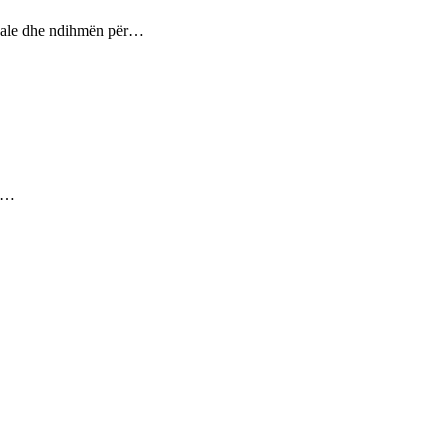
ptuale dhe ndihmën për…
ez…