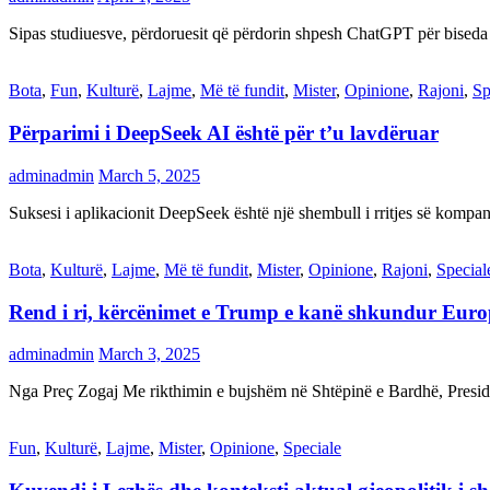
Sipas studiuesve, përdoruesit që përdorin shpesh ChatGPT për biseda
Bota
,
Fun
,
Kulturë
,
Lajme
,
Më të fundit
,
Mister
,
Opinione
,
Rajoni
,
Sp
Përparimi i DeepSeek AI është për t’u lavdëruar
adminadmin
March 5, 2025
Suksesi i aplikacionit DeepSeek është një shembull i rritjes së kompani
Bota
,
Kulturë
,
Lajme
,
Më të fundit
,
Mister
,
Opinione
,
Rajoni
,
Special
Rend i ri, kërcënimet e Trump e kanë shkundur Eur
adminadmin
March 3, 2025
Nga Preç Zogaj Me rikthimin e bujshëm në Shtëpinë e Bardhë, Presid
Fun
,
Kulturë
,
Lajme
,
Mister
,
Opinione
,
Speciale