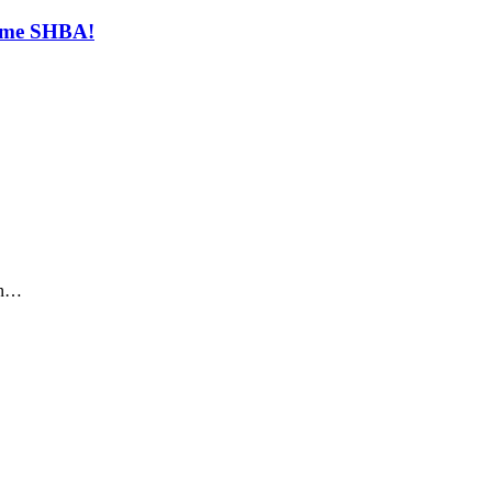
t me SHBA!
sin…