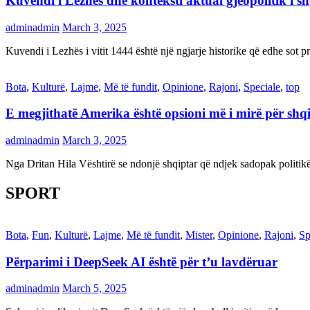
Kuvendi i Lezhës dhe konteksti aktual gjeopolitik i s
adminadmin
March 3, 2025
Kuvendi i Lezhës i vitit 1444 është një ngjarje historike që edhe s
Bota
,
Kulturë
,
Lajme
,
Më të fundit
,
Opinione
,
Rajoni
,
Speciale
,
top
E megjithatë Amerika është opsioni më i mirë për shq
adminadmin
March 3, 2025
Nga Dritan Hila Vështirë se ndonjë shqiptar që ndjek sadopak politi
SPORT
Bota
,
Fun
,
Kulturë
,
Lajme
,
Më të fundit
,
Mister
,
Opinione
,
Rajoni
,
Sp
Përparimi i DeepSeek AI është për t’u lavdëruar
adminadmin
March 5, 2025