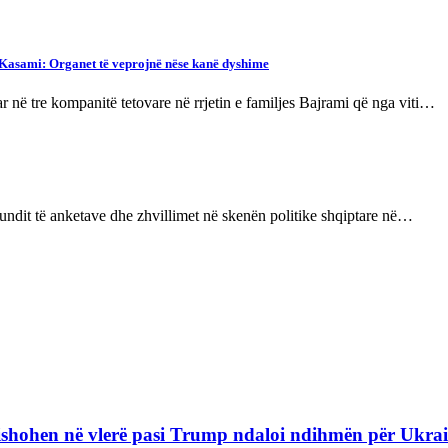
 Kasami: Organet të veprojnë nëse kanë dyshime
ë tre kompanitë tetovare në rrjetin e familjes Bajrami që nga viti…
 fundit të anketave dhe zhvillimet në skenën politike shqiptare në…
refishohen në vlerë pasi Trump ndaloi ndihmën për Ukra