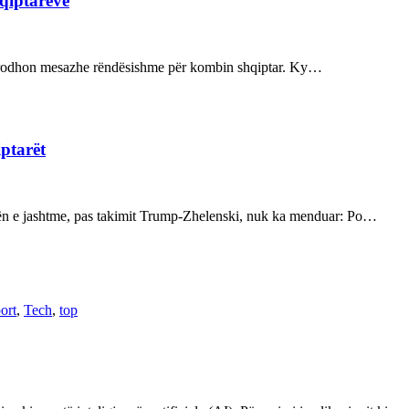
hqiptarëve
ot prodhon mesazhe rëndësishme për kombin shqiptar. Ky…
iptarët
kën e jashtme, pas takimit Trump-Zhelenski, nuk ka menduar: Po…
ort
,
Tech
,
top