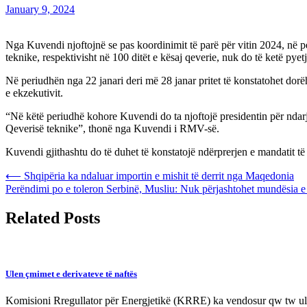
January 9, 2024
Nga Kuvendi njoftojnë se pas koordinimit të parë për vitin 2024, në p
teknike, respektivisht në 100 ditët e kësaj qeverie, nuk do të ketë pyet
Në periudhën nga 22 janari deri më 28 janar pritet të konstatohet dorë
e ekzekutivit.
“Në këtë periudhë kohore Kuvendi do ta njoftojë presidentin për ndarje
Qeverisë teknike”, thonë nga Kuvendi i RMV-së.
Kuvendi gjithashtu do të duhet të konstatojë ndërprerjen e mandatit të X
Post
⟵
Shqipëria ka ndaluar importin e mishit të derrit nga Maqedonia
Perëndimi po e toleron Serbinë, Musliu: Nuk përjashtohet mundësia e
navigation
Related Posts
Ulen çmimet e derivateve të naftës
Komisioni Rregullator për Energjetikë (KRRE) ka vendosur qw tw ule