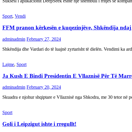
Suksesi i aplikacionit DeepSeek është një shembull i rritjes së kompani
Sport
,
Vendi
FFM pranon kërkesën e kuqezinjëve, Shkëndija ndaj Va
adminadmin
February 27, 2024
Shkëndija dhe Vardari do të luajnë zyrtarisht të dielën. Vendimi ka a
Lajme
,
Sport
Ja Kush E Bindi Presidentin E Vllaznisë Për Të Mar
adminadmin
February 20, 2024
Skuadra e njohur shqiptare e Vllaznisë nga Shkodra, me 30 tetor në pos
Sport
Goli i Leipzigut ishte i rregullt!