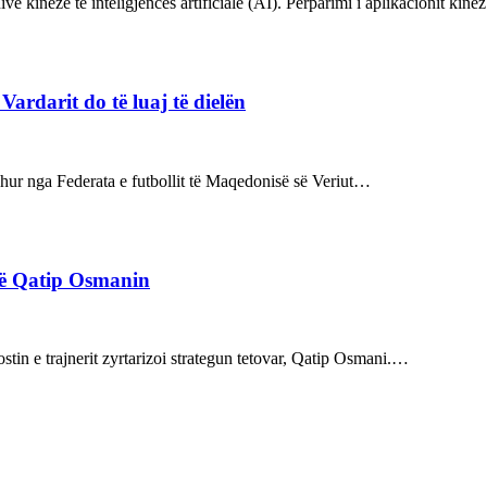
ve kineze të inteligjencës artificiale (AI). Përparimi i aplikacionit kin
rdarit do të luaj të dielën
rdhur nga Federata e futbollit të Maqedonisë së Veriut…
rë Qatip Osmanin
tin e trajnerit zyrtarizoi strategun tetovar, Qatip Osmani.…