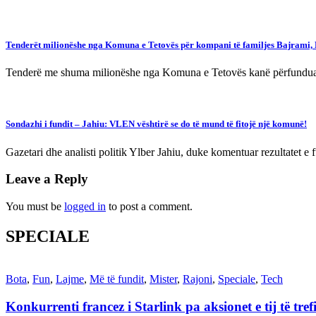
Tenderët milionëshe nga Komuna e Tetovës për kompani të familjes Bajrami,
Tenderë me shuma milionëshe nga Komuna e Tetovës kanë përfunduar n
Sondazhi i fundit – Jahiu: VLEN vështirë se do të mund të fitojë një komunë!
Gazetari dhe analisti politik Ylber Jahiu, duke komentuar rezultatet e
Leave a Reply
You must be
logged in
to post a comment.
SPECIALE
Bota
,
Fun
,
Lajme
,
Më të fundit
,
Mister
,
Rajoni
,
Speciale
,
Tech
Konkurrenti francez i Starlink pa aksionet e tij të t