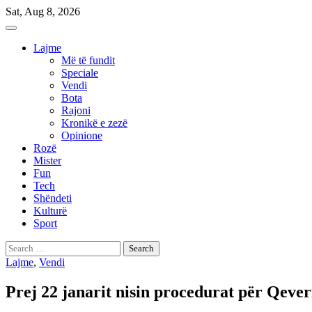
Skip
Sat, Aug 8, 2026
to
content
Lajme
Më të fundit
Speciale
Vendi
Bota
Rajoni
Kronikë e zezë
Opinione
Rozë
Mister
Fun
Tech
Shëndeti
Kulturë
Sport
Search
for:
Lajme
,
Vendi
Prej 22 janarit nisin procedurat për Qever