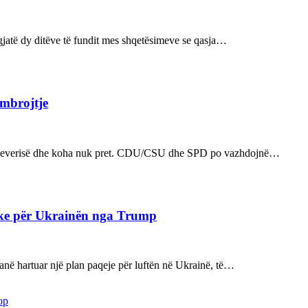
ë gjatë dy ditëve të fundit mes shqetësimeve se qasja…
 mbrojtje
n e qeverisë dhe koha nuk pret. CDU/CSU dhe SPD po vazhdojnë…
ake për Ukrainën nga Trump
kanë hartuar një plan paqeje për luftën në Ukrainë, të…
op