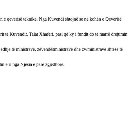
imin e qeverisë teknike. Nga Kuvendi shtojnë se në kohën e Qeverisë
t të Kuvendit, Talat Xhaferi, pasi që ky i fundit do të marrë drejtimin
jedhje të ministrave, zëvendësministrave dhe zv/ministrave shtesë të
tin e ri nga Njësia e parë zgjedhore.