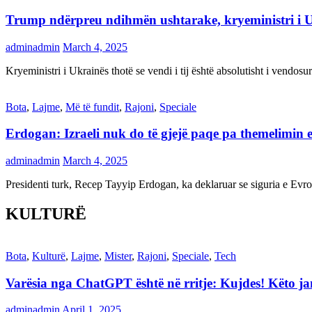
Trump ndërpreu ndihmën ushtarake, kryeministri i 
adminadmin
March 4, 2025
Kryeministri i Ukrainës thotë se vendi i tij është absolutisht i vendo
Bota
,
Lajme
,
Më të fundit
,
Rajoni
,
Speciale
Erdogan: Izraeli nuk do të gjejë paqe pa themelimin e 
adminadmin
March 4, 2025
Presidenti turk, Recep Tayyip Erdogan, ka deklaruar se siguria e Ev
KULTURË
Bota
,
Kulturë
,
Lajme
,
Mister
,
Rajoni
,
Speciale
,
Tech
Varësia nga ChatGPT është në rritje: Kujdes! Këto 
adminadmin
April 1, 2025