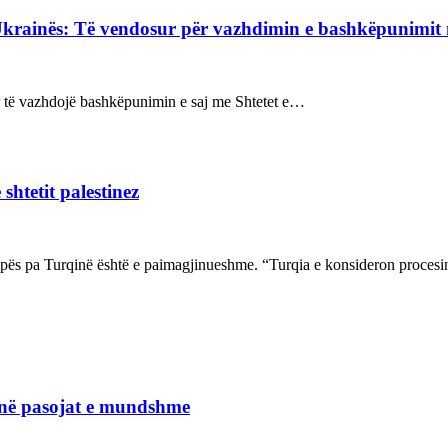
Ukrainës: Të vendosur për vazhdimin e bashkëpunimi
sur të vazhdojë bashkëpunimin e saj me Shtetet e…
shtetit palestinez
ropës pa Turqinë është e paimagjinueshme. “Turqia e konsideron proce
janë pasojat e mundshme