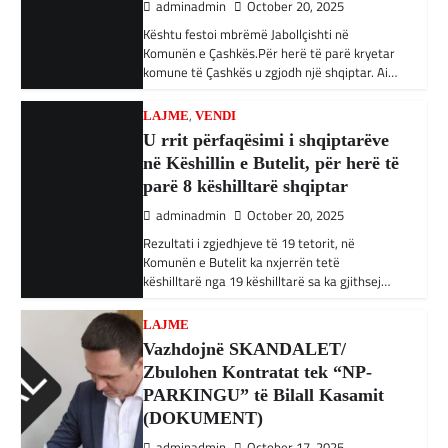
Në qytetin al-Ka’im, rreth 350 km në
parë 8 këshilltarë shqiptar
veriperëndim të Bagdadit, gjithçka që ka
mbetur pas sulmeve ajrore të Uashingtonit
adminadmin
October 20, 2025
është…
Rezultati i zgjedhjeve të 19 tetorit, në
Komunën e Butelit ka nxjerrën tetë
,
,
këshilltarë nga 19 këshilltarë sa ka gjithsej…
KRONIKË E ZEZË
LAJME
RAJONI
Tetë persona kërkojnë ndihmë
pas aksidentit ku u përfshinë 14
LAJME
automjete
Vazhdojnë SKANDALET/
Zbulohen Kontratat tek “NP-
adminadmin
December 11, 2023
PARKINGU” të Bilall Kasamit
Një aksident trafiku ka ndodhur në
(DOKUMENT)
autostradën Ibrahim Rugova, Mazgit-Bresje,
në të cilin janë përfshirë 14 automjete dhe
adminadmin
October 17, 2025
janë lënduar…
Skandalet në komunën e Tetovës nuk kanë të
ndalur! Pas publikimit të qindra kontratave të
,
,
BOTA
KRONIKË E ZEZË
LAJME
dyshimta tek XHOB2011, tashmë janë…
Gazetari i ‘Al Jazeera’ humb 22
anëtarë të familjes gjatë një
,
LAJME
MË TË FUNDIT
sulmi izraelit
Avokati i Popullit hapi linjë
telefonike për raportimin e
adminadmin
December 7, 2023