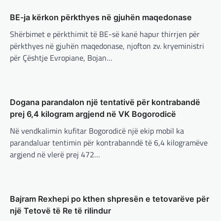
paqe pa themelimin e shtetit
palestinez
BE-ja kërkon përkthyes në gjuhën maqedonase
adminadmin
March 4, 2025
Shërbimet e përkthimit të BE-së kanë hapur thirrjen për
Presidenti turk, Recep Tayyip Erdogan, ka
përkthyes në gjuhën maqedonase, njofton zv. kryeministri
deklaruar se siguria e Evropës pa Turqinë
për Çështje Evropiane, Bojan…
është e paimagjinueshme. “Turqia e
konsideron procesin…
,
,
,
,
BOTA
FUN
LAJME
MË TË FUNDIT
Dogana parandalon një tentativë për kontrabandë
,
,
,
MISTER
RAJONI
SPECIALE
TECH
prej 6,4 kilogram argjend në VK Bogorodicë
Konkurrenti francez i Starlink
pa aksionet e tij të trefishohen në
Në vendkalimin kufitar Bogorodicë një ekip mobil ka
vlerë pasi Trump ndaloi
,
,
,
,
BOTA
FUN
KULTURË
LAJME
parandaluar tentimin për kontrabanndë të 6,4 kilogramëve
,
,
,
ndihmën për Ukrainën
MË TË FUNDIT
MISTER
OPINIONE
argjend në vlerë prej 472…
,
,
,
RAJONI
SPORT
TECH
TOP
adminadmin
March 5, 2025
Përparimi i DeepSeek AI është
Aksionet e ofruesit francez të satelitëve
për t’u lavdëruar
Eutelsat u trefishuan në vlerë gjatë dy ditëve
të fundit mes shqetësimeve se qasja…
adminadmin
March 5, 2025
Bajram Rexhepi po kthen shpresën e tetovarëve për
një Tetovë të Re të rilindur
Suksesi i aplikacionit DeepSeek është një
,
,
,
BOTA
LAJME
MË TË FUNDIT
shembull i rritjes së kompanive kineze të