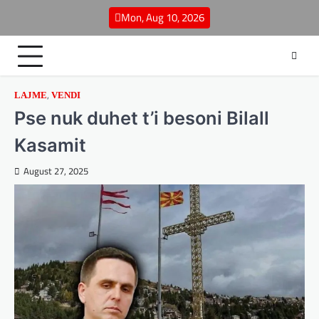
Skip
Mon, Aug 10, 2026
to
content
,
LAJME
VENDI
Pse nuk duhet t’i besoni Bilall
Kasamit
August 27, 2025