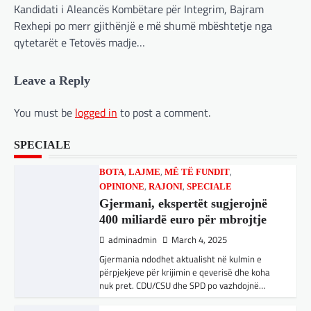
Kandidati i Aleancës Kombëtare për Integrim, Bajram
,
,
inteligjencës artificiale (AI). Përparimi i
OPINIONE
RAJONI
SPECIALE
Rexhepi po merr gjithënjë e më shumë mbështetje nga
aplikacionit kinez…
Gjermani, ekspertët sugjerojnë
qytetarët e Tetovës madje…
400 miliardë euro për mbrojtje
,
,
,
BOTA
KULTURË
LAJME
MË TË FUNDIT
adminadmin
March 4, 2025
,
,
,
,
,
MISTER
OPINIONE
RAJONI
SPECIALE
Leave a Reply
Gjermania ndodhet aktualisht në kulmin e
,
TOP
UNCATEGORIZED
përpjekjeve për krijimin e qeverisë dhe koha
Rend i ri, kërcënimet e Trump e
nuk pret. CDU/CSU dhe SPD po vazhdojnë…
You must be
logged in
to post a comment.
kanë shkundur Europën
adminadmin
March 3, 2025
,
,
,
,
BOTA
LAJME
MISTER
RAJONI
SPECIALE
SPECIALE
Nga Preç Zogaj Me rikthimin e bujshëm në
Shtëpinë e Bardhë, Presidenti Tramp po e
Çka ndodhë tash pas
trondit status-quonë ndërkombëtare të
ndërprerjes së ndihmës
miqësive,…
ushtarake për Ukrainën nga
Trump
,
,
,
,
FUN
KULTURË
LAJME
MISTER
adminadmin
March 4, 2025
,
OPINIONE
SPECIALE
Kuvendi i Lezhës dhe konteksti
Pas takimit të liderëve evropianë në Londër,
francezët dhe britanikët kanë hartuar një
aktual gjeopolitik i shqiptarëve
plan paqeje për luftën në Ukrainë, të…
adminadmin
March 3, 2025