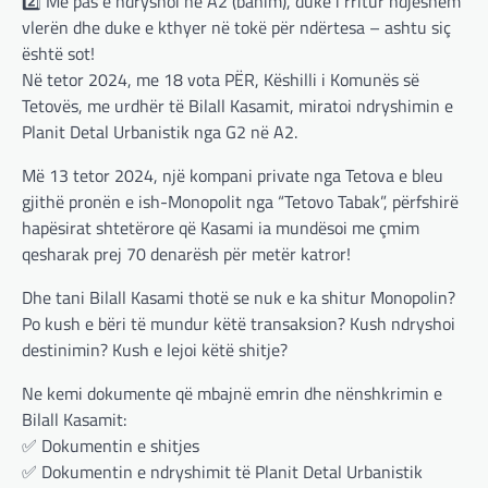
2️⃣ Më pas e ndryshoi në A2 (banim), duke i rritur ndjeshëm
vlerën dhe duke e kthyer në tokë për ndërtesa – ashtu siç
është sot!
Në tetor 2024, me 18 vota PËR, Këshilli i Komunës së
Tetovës, me urdhër të Bilall Kasamit, miratoi ndryshimin e
Planit Detal Urbanistik nga G2 në A2.
Më 13 tetor 2024, një kompani private nga Tetova e bleu
gjithë pronën e ish-Monopolit nga “Tetovo Tabak”, përfshirë
hapësirat shtetërore që Kasami ia mundësoi me çmim
qesharak prej 70 denarësh për metër katror!
Dhe tani Bilall Kasami thotë se nuk e ka shitur Monopolin?
Po kush e bëri të mundur këtë transaksion? Kush ndryshoi
destinimin? Kush e lejoi këtë shitje?
Ne kemi dokumente që mbajnë emrin dhe nënshkrimin e
Bilall Kasamit:
✅ Dokumentin e shitjes
✅ Dokumentin e ndryshimit të Planit Detal Urbanistik