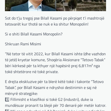
Sot do t’ju tregoj pse Bilall Kasami po përpiqet t’i mashtrojë
tetovarët kur thotë se nuk e ka shitur Monopolin!
Si e shiti Bilall Kasami Monopolin?
Shkruan Rami Misimi
”Në tetor të vitit 2022, kur Bilall Kasami ishte (dhe vazhdon
të jetë) kryetar komune, Shoqëria Aksionare “Tetovo Tabak”
bëri kërkesë për ta kthyer një hapësirë prej 6,817m² nga
tokë shtetërore në tokë private.
E drejta ekskluzive për ta blerë këtë tokë i takonte “Tetovo
Tabak”, por Bilall Kasami e ndryshoi destinimin e saj në
mënyrë strategjike:
1️⃣ Fillimisht e klasifikoi si tokë G2 (industri), duke ia
mundësuar pronarit ta blejë për 70 denarë për metër katror.