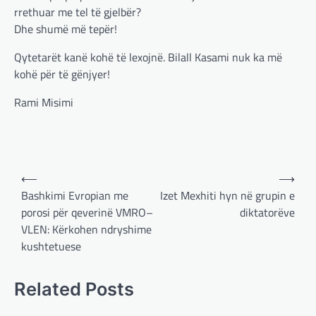
Pas takimit të liderëve evropianë në Londër,
rrethuar me tel të gjelbër?
francezët dhe britanikët kanë hartuar një
Dhe shumë më tepër!
plan paqeje për luftën në Ukrainë, të…
Qytetarët kanë kohë të lexojnë. Bilall Kasami nuk ka më
,
,
,
BOTA
KRONIKË E ZEZË
LAJME
kohë për të gënjyer!
,
,
,
MË TË FUNDIT
MISTER
RAJONI
,
SPECIALE
TOP
Rami Misimi
Trump ndërpreu ndihmën
ushtarake, kryeministri i
Ukrainës: Të vendosur për
vazhdimin e bashkëpunimit me
Post
SHBA!
⟵
⟶
navigation
Bashkimi Evropian me
Izet Mexhiti hyn në grupin e
adminadmin
March 4, 2025
porosi për qeverinë VMRO–
diktatorëve
Kryeministri i Ukrainës thotë se vendi i tij
VLEN: Kërkohen ndryshime
është absolutisht i vendosur të vazhdojë
bashkëpunimin e saj me Shtetet e…
kushtetuese
,
,
,
,
BOTA
LAJME
MË TË FUNDIT
RAJONI
Related Posts
SPECIALE
Erdogan: Izraeli nuk do të gjejë