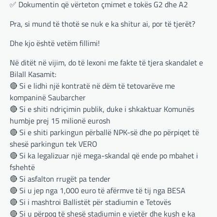
✅ Dokumentin që vërteton çmimet e tokës G2 dhe A2
Pra, si mund të thotë se nuk e ka shitur ai, por të tjerët?
,
,
,
BOTA
LAJME
MË TË FUNDIT
Dhe kjo është vetëm fillimi!
,
,
OPINIONE
RAJONI
SPECIALE
Gjermani, ekspertët sugjerojnë
Në ditët në vijim, do të lexoni me fakte të tjera skandalet e
400 miliardë euro për mbrojtje
Bilall Kasamit:
🔴 Si e lidhi një kontratë në dëm të tetovarëve me
adminadmin
March 4, 2025
kompaninë Saubarcher
Gjermania ndodhet aktualisht në kulmin e
🔴 Si e shiti ndriçimin publik, duke i shkaktuar Komunës
përpjekjeve për krijimin e qeverisë dhe koha
nuk pret. CDU/CSU dhe SPD po vazhdojnë…
humbje prej 15 milionë eurosh
🔴 Si e shiti parkingun përballë NPK-së dhe po përpiqet të
,
,
,
,
BOTA
LAJME
MISTER
RAJONI
shesë parkingun tek VERO
SPECIALE
🔴 Si ka legalizuar një mega-skandal që ende po mbahet i
Çka ndodhë tash pas
fshehtë
ndërprerjes së ndihmës
🔴 Si asfalton rrugët pa tender
ushtarake për Ukrainën nga
🔴 Si u jep nga 1,000 euro të afërmve të tij nga BESA
Trump
🔴 Si i mashtroi Ballistët për stadiumin e Tetovës
adminadmin
March 4, 2025
🔴 Si u përpoq të shesë stadiumin e vjetër dhe kush e ka