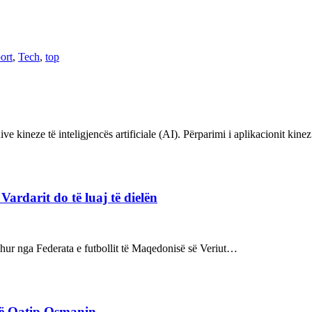
ort
,
Tech
,
top
ve kineze të inteligjencës artificiale (AI). Përparimi i aplikacionit kin
rdarit do të luaj të dielën
rdhur nga Federata e futbollit të Maqedonisë së Veriut…
rë Qatip Osmanin