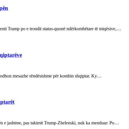
opën
enti Tramp po e trondit status-quonë ndërkombëtare të miqësive,…
hqiptarëve
ot prodhon mesazhe rëndësishme për kombin shqiptar. Ky…
iptarët
kën e jashtme, pas takimit Trump-Zhelenski, nuk ka menduar: Po…