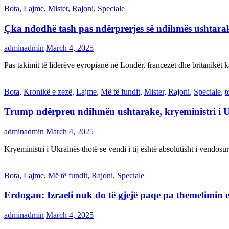
Bota
,
Lajme
,
Mister
,
Rajoni
,
Speciale
Çka ndodhë tash pas ndërprerjes së ndihmës ushtar
adminadmin
March 4, 2025
Pas takimit të liderëve evropianë në Londër, francezët dhe britanikët 
Bota
,
Kronikë e zezë
,
Lajme
,
Më të fundit
,
Mister
,
Rajoni
,
Speciale
,
t
Trump ndërpreu ndihmën ushtarake, kryeministri i 
adminadmin
March 4, 2025
Kryeministri i Ukrainës thotë se vendi i tij është absolutisht i vendo
Bota
,
Lajme
,
Më të fundit
,
Rajoni
,
Speciale
Erdogan: Izraeli nuk do të gjejë paqe pa themelimin e 
adminadmin
March 4, 2025