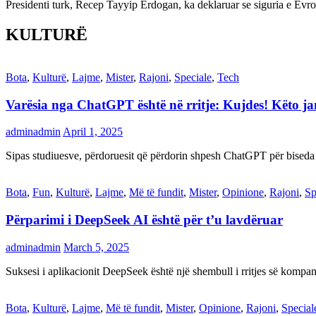
Presidenti turk, Recep Tayyip Erdogan, ka deklaruar se siguria e Ev
KULTURË
Bota
,
Kulturë
,
Lajme
,
Mister
,
Rajoni
,
Speciale
,
Tech
Varësia nga ChatGPT është në rritje: Kujdes! Këto 
adminadmin
April 1, 2025
Sipas studiuesve, përdoruesit që përdorin shpesh ChatGPT për biseda
Bota
,
Fun
,
Kulturë
,
Lajme
,
Më të fundit
,
Mister
,
Opinione
,
Rajoni
,
Sp
Përparimi i DeepSeek AI është për t’u lavdëruar
adminadmin
March 5, 2025
Suksesi i aplikacionit DeepSeek është një shembull i rritjes së kompani
Bota
,
Kulturë
,
Lajme
,
Më të fundit
,
Mister
,
Opinione
,
Rajoni
,
Special