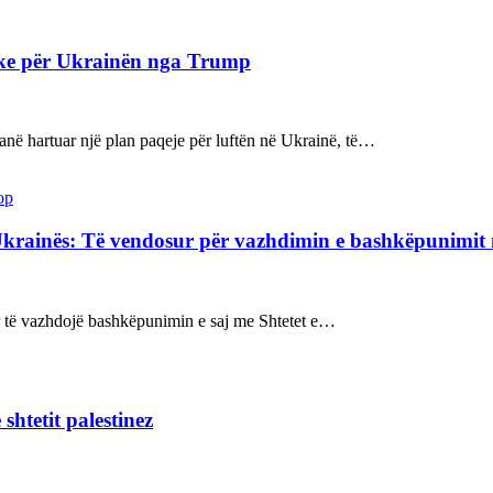
ake për Ukrainën nga Trump
kanë hartuar një plan paqeje për luftën në Ukrainë, të…
op
Ukrainës: Të vendosur për vazhdimin e bashkëpunimi
sur të vazhdojë bashkëpunimin e saj me Shtetet e…
shtetit palestinez