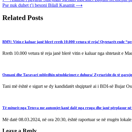
Post
Pse nuk duhet t’i besoni Bilall Kasamit
⟶
navigation
Related Posts
RMV: Vitin e kaluar janë blerë rreth 10.000 vetura të reja! Qytetarët ende “p
Rreth 10.000 vetura të reja janë blerë vitin e kaluar nga shtetasit e 
Osmani dhe Taravari mbledhin nënshkrimet e duhura/ Zyrtarisht do të garojnë 
Tani më është e sigurt se dy kandidatët shqiptarë ai i BDI-së Bujar 
Të miturit nga Tetova me automjet kanë dalë nga rruga dhe janë përplasur n
Më datë 08.03.2024, në ora 20:30, është raportuar se në rrugën lokal
Leave a Reply