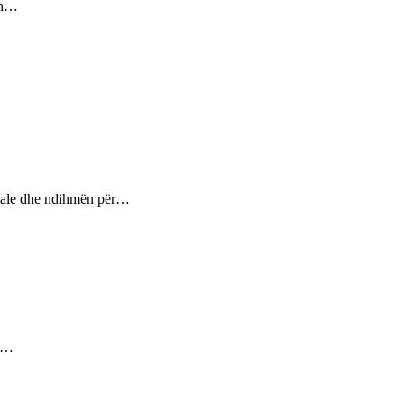
sin…
ptuale dhe ndihmën për…
ez…