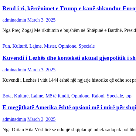
Rend i ri, kërcënimet e Trump e kanë shkundur Eur
adminadmin
March 3, 2025
Nga Preç Zogaj Me rikthimin e bujshëm në Shtëpinë e Bardhë, Presid
Fun
,
Kulturë
,
Lajme
,
Mister
,
Opinione
,
Speciale
Kuvendi i Lezhës dhe konteksti aktual gjeopolitik i s
adminadmin
March 3, 2025
Kuvendi i Lezhës i vitit 1444 është një ngjarje historike që edhe s
Bota
,
Kulturë
,
Lajme
,
Më të fundit
,
Opinione
,
Rajoni
,
Speciale
,
top
E megjithatë Amerika është opsioni më i mirë për shq
adminadmin
March 3, 2025
Nga Dritan Hila Vështirë se ndonjë shqiptar që ndjek sadopak politi