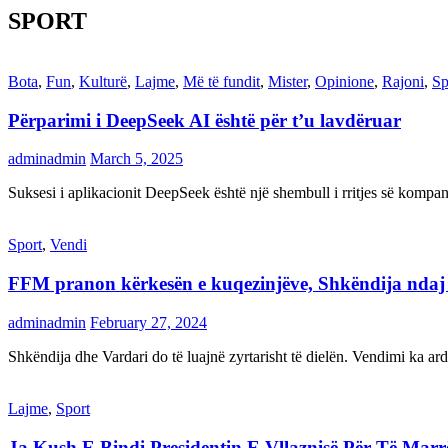
SPORT
Bota
,
Fun
,
Kulturë
,
Lajme
,
Më të fundit
,
Mister
,
Opinione
,
Rajoni
,
Sp
Përparimi i DeepSeek AI është për t’u lavdëruar
adminadmin
March 5, 2025
Suksesi i aplikacionit DeepSeek është një shembull i rritjes së kompani
Sport
,
Vendi
FFM pranon kërkesën e kuqezinjëve, Shkëndija ndaj Va
adminadmin
February 27, 2024
Shkëndija dhe Vardari do të luajnë zyrtarisht të dielën. Vendimi ka a
Lajme
,
Sport
Ja Kush E Bindi Presidentin E Vllaznisë Për Të Mar