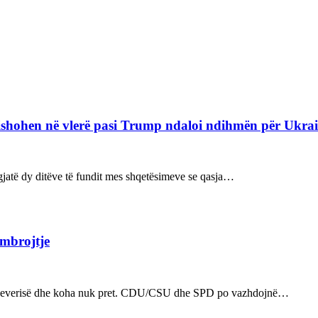
refishohen në vlerë pasi Trump ndaloi ndihmën për Ukra
ë gjatë dy ditëve të fundit mes shqetësimeve se qasja…
 mbrojtje
n e qeverisë dhe koha nuk pret. CDU/CSU dhe SPD po vazhdojnë…