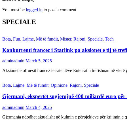
You must be
logged in
to post a comment.
SPECIALE
Bota
,
Fun
,
Lajme
,
Më të fundit
,
Mister
,
Rajoni
,
Speciale
,
Tech
Konkurrenti francez i Starlink pa aksionet e tij të t
adminadmin
March 5, 2025
Aksionet e ofruesit francez të satelitëve Eutelsat u trefishuan në vler
Bota
,
Lajme
,
Më të fundit
,
Opinione
,
Rajoni
,
Speciale
Gjermani, ekspertët sugjerojnë 400 miliardë euro për
adminadmin
March 4, 2025
Gjermania ndodhet aktualisht në kulmin e përpjekjeve për krijimi