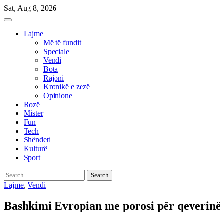
Skip
Sat, Aug 8, 2026
to
content
Lajme
Më të fundit
Speciale
Vendi
Bota
Rajoni
Kronikë e zezë
Opinione
Rozë
Mister
Fun
Tech
Shëndeti
Kulturë
Sport
Search
for:
Lajme
,
Vendi
Bashkimi Evropian me porosi për qever