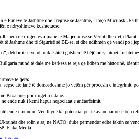
in e Punëve të Jashtme dhe Tregtisë së Jashtme, Timço Mucunski, ka t
jën e ndryshimeve kushtetuese.
ardhshëm në rrugën evropiane të Maqedonisë së Veriut dhe rreth Planit të
t të Jashtme dhe të Sigurisë së BE-së, si dhe ndihmën që vendi po i je
tico”, deklaroi se vendi nuk është i gatshëm të bëjë ndryshimet kushtetue
ullgaria mund të dalë me kërkesa të reja që lidhen me historinë, identit
rmave të tjera:
, sepse ato janë të domosdoshme jo vetëm për procesin e integrimit, po
 me Kroacinë, por rrugët u ndanë:
 ne ende nuk i kemi hapur negociatat e anëtarësimit.”
shtë ende i mundur. Vendi ynë ka potencial për të avancuar nëse bën ref
Ukrainës dhe rolin e saj në NATO, duke përmendur edhe faktin se vendi k
së. Flaka Media
ër Tetovën