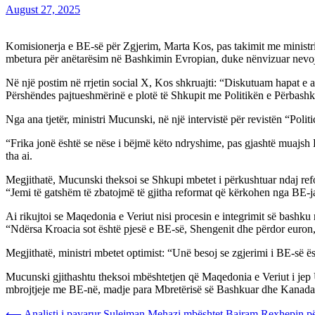
August 27, 2025
Komisionerja e BE-së për Zgjerim, Marta Kos, pas takimit me ministr
mbetura për anëtarësim në Bashkimin Evropian, duke nënvizuar nevo
Në një postim në rrjetin social X, Kos shkruajti: “Diskutuam hapat e 
Përshëndes pajtueshmërinë e plotë të Shkupit me Politikën e Përbashkë
Nga ana tjetër, ministri Mucunski, në një intervistë për revistën “Poli
“Frika jonë është se nëse i bëjmë këto ndryshime, pas gjashtë muajsh B
tha ai.
Megjithatë, Mucunski theksoi se Shkupi mbetet i përkushtuar ndaj refo
“Jemi të gatshëm të zbatojmë të gjitha reformat që kërkohen nga BE-ja
Ai rikujtoi se Maqedonia e Veriut nisi procesin e integrimit së bashku
“Ndërsa Kroacia sot është pjesë e BE-së, Shengenit dhe përdor euron,
Megjithatë, ministri mbetet optimist: “Unë besoj se zgjerimi i BE-së ë
Mucunski gjithashtu theksoi mbështetjen që Maqedonia e Veriut i jep 
mbrojtjeje me BE-në, madje para Mbretërisë së Bashkuar dhe Kanada
⟵
Analisti i pavarur Sulejman Mehazi mbështet Bajram Rexhepin p