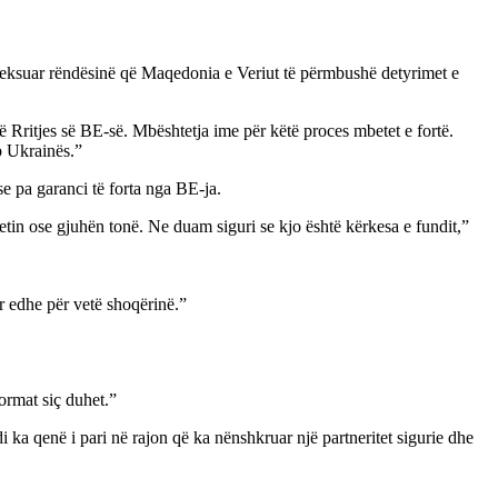
heksuar rëndësinë që Maqedonia e Veriut të përmbushë detyrimet e
 Rritjes së BE-së. Mbështetja ime për këtë proces mbetet e fortë.
p Ukrainës.”
se pa garanci të forta nga BE-ja.
etin ose gjuhën tonë. Ne duam siguri se kjo është kërkesa e fundit,”
r edhe për vetë shoqërinë.”
ormat siç duhet.”
a qenë i pari në rajon që ka nënshkruar një partneritet sigurie dhe