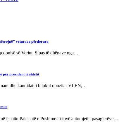
referojnë” veturat e përdorura
Maqedonisë së Veriut. Sipas të dhënave nga…
për president të shtetit
Osmani dhe kandidati i bllokut opozitar VLEN,…
ë mur
e në fshatin Palcishtë e Poshtme-Tetovë automjeti i pasagjerëve…