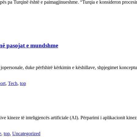
ropës pa Turqinë është e paimagjinueshme. “Turqia e konsideron proce
janë pasojat e mundshme
 jopersonale, duke përfshirë kërkimin e këshillave, shpjegimet konce
ort
,
Tech
,
top
ve kineze të inteligjencës artificiale (AI). Përparimi i aplikacionit kin
e
,
top
,
Uncategorized