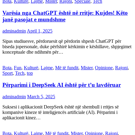
Bota
,
Kulturë
,
Lajme
,
Mister
,
Rajoni
,
Speciale
,
Tech
Varësia nga ChatGPT është në rritje: Kujdes! Këto
janë pasojat e mundshme
adminadmin
April 1, 2025
Sipas studiuesve, përdoruesit që përdorin shpesh ChatGPT për
biseda jopersonale, duke përfshirë kërkimin e këshillave, shpjegimet
konceptuale dhe ndihmën për…
Bota
,
Fun
,
Kulturë
,
Lajme
,
Më të fundit
,
Mister
,
Opinione
,
Rajoni
,
Sport
,
Tech
,
top
Përparimi i DeepSeek AI është për t’u lavdëruar
adminadmin
March 5, 2025
Suksesi i aplikacionit DeepSeek është një shembull i rritjes së
kompanive kineze të inteligjencës artificiale (AI). Përparimi i
aplikacionit kinez…
Bota
,
Kulturë
,
Lajme
,
Më të fundit
,
Mister
,
Opinione
,
Rajoni
,