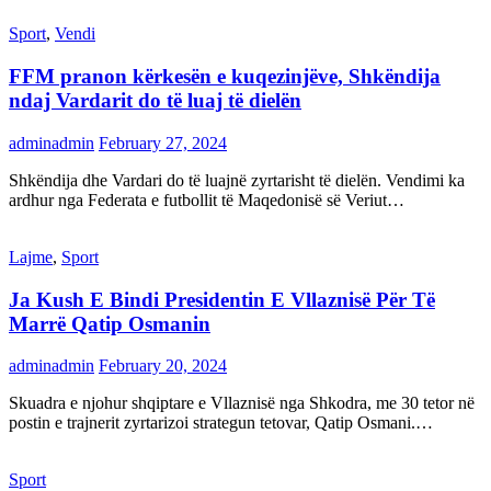
Sport
,
Vendi
FFM pranon kërkesën e kuqezinjëve, Shkëndija
ndaj Vardarit do të luaj të dielën
adminadmin
February 27, 2024
Shkëndija dhe Vardari do të luajnë zyrtarisht të dielën. Vendimi ka
ardhur nga Federata e futbollit të Maqedonisë së Veriut…
Lajme
,
Sport
Ja Kush E Bindi Presidentin E Vllaznisë Për Të
Marrë Qatip Osmanin
adminadmin
February 20, 2024
Skuadra e njohur shqiptare e Vllaznisë nga Shkodra, me 30 tetor në
postin e trajnerit zyrtarizoi strategun tetovar, Qatip Osmani.…
Sport