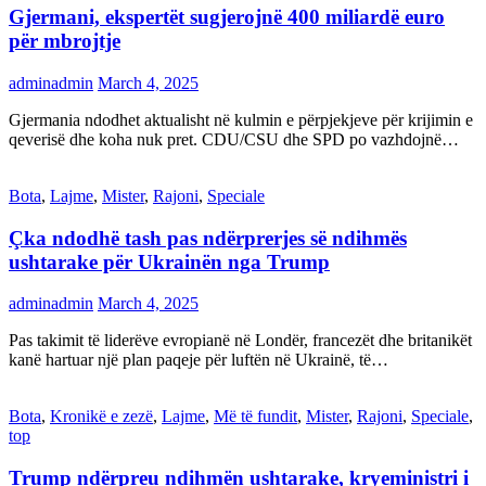
Gjermani, ekspertët sugjerojnë 400 miliardë euro
për mbrojtje
adminadmin
March 4, 2025
Gjermania ndodhet aktualisht në kulmin e përpjekjeve për krijimin e
qeverisë dhe koha nuk pret. CDU/CSU dhe SPD po vazhdojnë…
Bota
,
Lajme
,
Mister
,
Rajoni
,
Speciale
Çka ndodhë tash pas ndërprerjes së ndihmës
ushtarake për Ukrainën nga Trump
adminadmin
March 4, 2025
Pas takimit të liderëve evropianë në Londër, francezët dhe britanikët
kanë hartuar një plan paqeje për luftën në Ukrainë, të…
Bota
,
Kronikë e zezë
,
Lajme
,
Më të fundit
,
Mister
,
Rajoni
,
Speciale
,
top
Trump ndërpreu ndihmën ushtarake, kryeministri i