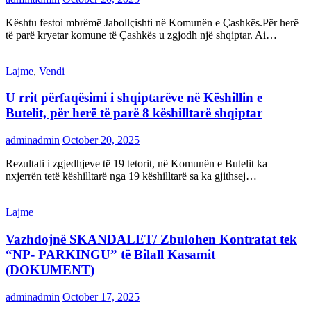
Kështu festoi mbrëmë Jabollçishti në Komunën e Çashkës.Për herë
të parë kryetar komune të Çashkës u zgjodh një shqiptar. Ai…
Lajme
,
Vendi
U rrit përfaqësimi i shqiptarëve në Këshillin e
Butelit, për herë të parë 8 këshilltarë shqiptar
adminadmin
October 20, 2025
Rezultati i zgjedhjeve të 19 tetorit, në Komunën e Butelit ka
nxjerrën tetë këshilltarë nga 19 këshilltarë sa ka gjithsej…
Lajme
Vazhdojnë SKANDALET/ Zbulohen Kontratat tek
“NP- PARKINGU” të Bilall Kasamit
(DOKUMENT)
adminadmin
October 17, 2025