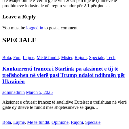
Në Maqedoninë e Veriut gjatë vitit 2023 pati ulje të çmimeve të
prodhimeve industriale në tregun vendor për 2.1 përqind.…
Leave a Reply
You must be
logged in
to post a comment.
SPECIALE
Bota
,
Fun
,
Lajme
,
Më të fundit
,
Mister
,
Rajoni
,
Speciale
,
Tech
Konkurrenti francez i Starlink pa aksionet e tij të
trefishohen në vlerë pasi Trump ndaloi ndihmën për
Ukrainën
adminadmin
March 5, 2025
Aksionet e ofruesit francez të satelitëve Eutelsat u trefishuan në vlerë
gjatë dy ditëve të fundit mes shqetësimeve se qasja…
Bota
,
Lajme
,
Më të fundit
,
Opinione
,
Rajoni
,
Speciale