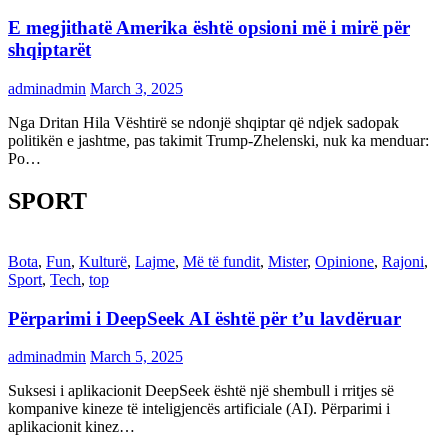
E megjithatë Amerika është opsioni më i mirë për
shqiptarët
adminadmin
March 3, 2025
Nga Dritan Hila Vështirë se ndonjë shqiptar që ndjek sadopak
politikën e jashtme, pas takimit Trump-Zhelenski, nuk ka menduar:
Po…
SPORT
Bota
,
Fun
,
Kulturë
,
Lajme
,
Më të fundit
,
Mister
,
Opinione
,
Rajoni
,
Sport
,
Tech
,
top
Përparimi i DeepSeek AI është për t’u lavdëruar
adminadmin
March 5, 2025
Suksesi i aplikacionit DeepSeek është një shembull i rritjes së
kompanive kineze të inteligjencës artificiale (AI). Përparimi i
aplikacionit kinez…