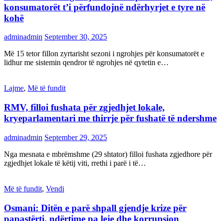
konsumatorët t’i përfundojnë ndërhyrjet e tyre në
kohë
adminadmin
September 30, 2025
Më 15 tetor fillon zyrtarisht sezoni i ngrohjes për konsumatorët e
lidhur me sistemin qendror të ngrohjes në qytetin e…
Lajme
,
Më të fundit
RMV, filloi fushata për zgjedhjet lokale,
kryeparlamentari me thirrje për fushatë të ndershme
adminadmin
September 29, 2025
Nga mesnata e mbrëmshme (29 shtator) filloi fushata zgjedhore për
zgjedhjet lokale të këtij viti, rrethi i parë i të…
Më të fundit
,
Vendi
Osmani: Ditën e parë shpall gjendje krize për
papastërti, ndërtime pa leje dhe korrupsion