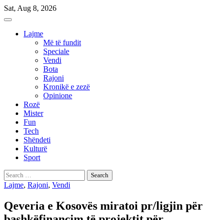
Skip
Sat, Aug 8, 2026
to
content
Lajme
Më të fundit
Speciale
Vendi
Bota
Rajoni
Kronikë e zezë
Opinione
Rozë
Mister
Fun
Tech
Shëndeti
Kulturë
Sport
Search
for:
Lajme
,
Rajoni
,
Vendi
Qeveria e Kosovës miratoi pr/ligjin për
bashkëfinancim të projektit për