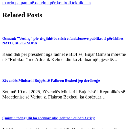
marrin pa para në qendrat për kontroll teknik
⟶
Related Posts
Osmani: ”Vetting” për të gjithë bartësit e funksioneve publike, të përfshihet
NATO, BE dhe SHBA
Kandidati për president nga radhët e BDI-së, Bujar Osmani mbrëmë
në “Rubikon” me Adriatik Kelmendin ka zbuluar një pjesë të…
Zëvendës Ministri i Bujqësisë Falkron Bexheti jep dorëheqje
Sot, më 19 maj 2025, Zëvendës Ministri i Bujqësisë i Republikës së
Maqedonisë së Veriut, z. Flakron Bexheti, ka dorëzuar…
Çmimi i thëngjillit ka shënuar ulje, ndërsa i duhanit rritje