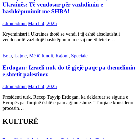
Ukrainës: Të vendosur për vazhdimin e
bashkëpunimit me SHBA!
adminadmin
March 4, 2025
Kryeministri i Ukrainës thotë se vendi i tij është absolutisht i
vendosur të vazhdojë bashkëpunimin e saj me Shtetet e…
Bota
,
Lajme
,
Më të fundit
,
Rajoni
,
Speciale
Erdogan: Izraeli nuk do të gjejë paqe pa themelimin
e shtetit palestinez
adminadmin
March 4, 2025
Presidenti turk, Recep Tayyip Erdogan, ka deklaruar se siguria e
Evropës pa Turqinë është e paimagjinueshme. “Turqia e konsideron
procesin…
KULTURË