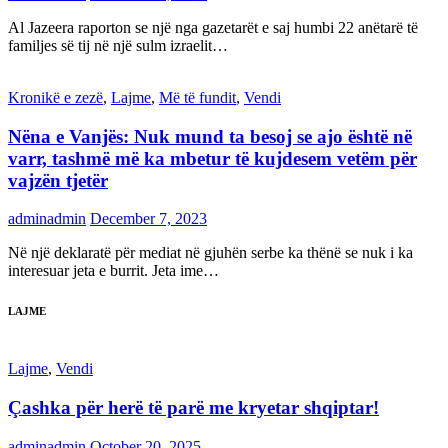
Al Jazeera raporton se një nga gazetarët e saj humbi 22 anëtarë të
familjes së tij në një sulm izraelit…
Kronikë e zezë
,
Lajme
,
Më të fundit
,
Vendi
Nëna e Vanjës: Nuk mund ta besoj se ajo është në
varr, tashmë më ka mbetur të kujdesem vetëm për
vajzën tjetër
adminadmin
December 7, 2023
Në një deklaratë për mediat në gjuhën serbe ka thënë se nuk i ka
interesuar jeta e burrit. Jeta ime…
LAJME
Lajme
,
Vendi
Çashka për herë të parë me kryetar shqiptar!
adminadmin
October 20, 2025