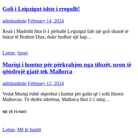
Goli i Leipzigut ishte i rregullt!
adminadmin
February 14, 2024
Reali i Madridit fitoi 0-1 përballë Leipzigut falë një goli shumë të
bukur të Brahim Diaz, duke hedhur një hap…
Lajme
,
Sport
Muriqi i lumtur për përkrahjen nga tifozët, uron të
qëndrojë gjatë tek Mallorca
adminadmin
February 12, 2024
Vedat Muriqi është shprehur i lumtur për golin që i solli fitoren
Mallorcas. Të dielën mbrëma, Mallorca fitoi 2:1 ndaj…
MË TË FUNDIT
Lajme
,
Më të fundit