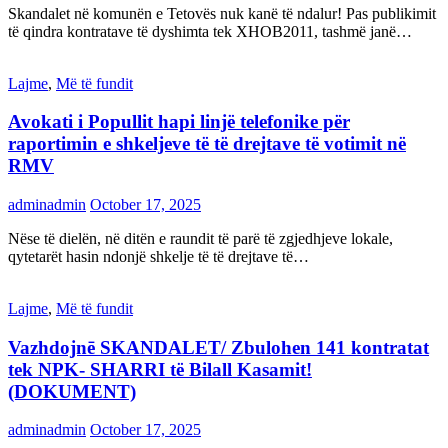
Skandalet në komunën e Tetovës nuk kanë të ndalur! Pas publikimit
të qindra kontratave të dyshimta tek XHOB2011, tashmë janë…
Lajme
,
Më të fundit
Avokati i Popullit hapi linjë telefonike për
raportimin e shkeljeve të të drejtave të votimit në
RMV
adminadmin
October 17, 2025
Nëse të dielën, në ditën e raundit të parë të zgjedhjeve lokale,
qytetarët hasin ndonjë shkelje të të drejtave të…
Lajme
,
Më të fundit
Vazhdojnē SKANDALET/ Zbulohen 141 kontratat
tek NPK- SHARRI të Bilall Kasamit!
(DOKUMENT)
adminadmin
October 17, 2025