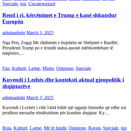
Speciale
,
top
,
Uncategorized
Rend i ri, kërcënimet e Trump e kanë shkundur
Europën
adminadmin
March 3, 2025
Nga Preç Zogaj Me rikthimin e bujshëm në Shtëpinë e Bardhë,
Presidenti Tramp po e trondit status-quonë ndërkombëtare të
miqësive,…
Fun
,
Kulturë
,
Lajme
,
Mister
,
Opinione
,
Speciale
Kuvendi i Lezhës dhe konteksti aktual gjeopolitik i
shqiptarëve
adminadmin
March 3, 2025
Kuvendi i Lezhës i vitit 1444 është një ngjarje historike që edhe sot
prodhon mesazhe rëndësishme për kombin shqiptar. Ky…
Bota
,
Kulturë
,
Lajme
,
Më të fundit
,
Opinione
,
Rajoni
,
Speciale
,
top