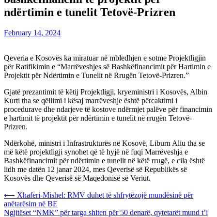
ndërtimin e tunelit Tetovë-Prizren
February 14, 2024
Qeveria e Kosovës ka miratuar në mbledhjen e sotme Projektligjin
për Ratifikimin e “Marrëveshjes së Bashkëfinancimit për Hartimin e
Projektit për Ndërtimin e Tunelit në Rrugën Tetovë-Prizren.”
Gjatë prezantimit të këtij Projektligji, kryeministri i Kosovës, Albin
Kurti tha se qëllimi i kësaj marrëveshje është përcaktimi i
procedurave dhe ndarjeve të kostove ndërmjet palëve për financimin
e hartimit të projektit për ndërtimin e tunelit në rrugën Tetovë-
Prizren.
Ndërkohë, ministri i Infrastrukturës në Kosovë, Liburn Aliu tha se
më këtë projektligji synohet që të hyjë në fuqi Marrëveshja e
Bashkëfinancimit për ndërtimin e tunelit në këtë rrugë, e cila është
lidh me datën 12 janar 2024, mes Qeverisë së Republikës së
Kosovës dhe Qeverisë së Maqedonisë së Veriut.
Post
⟵
Xhaferi-Mishel: RMV duhet të shfrytëzojë mundësinë për
anëtarësim në BE
navigation
Ngjitëset “NMK” për targa shiten për 50 denarë, qytetarët mund t’i