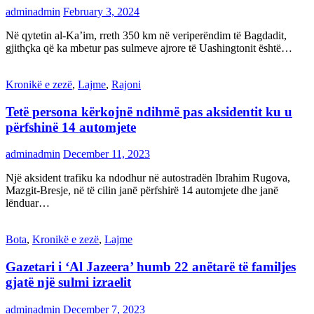
adminadmin
February 3, 2024
Në qytetin al-Ka’im, rreth 350 km në veriperëndim të Bagdadit,
gjithçka që ka mbetur pas sulmeve ajrore të Uashingtonit është…
Kronikë e zezë
,
Lajme
,
Rajoni
Tetë persona kërkojnë ndihmë pas aksidentit ku u
përfshinë 14 automjete
adminadmin
December 11, 2023
Një aksident trafiku ka ndodhur në autostradën Ibrahim Rugova,
Mazgit-Bresje, në të cilin janë përfshirë 14 automjete dhe janë
lënduar…
Bota
,
Kronikë e zezë
,
Lajme
Gazetari i ‘Al Jazeera’ humb 22 anëtarë të familjes
gjatë një sulmi izraelit
adminadmin
December 7, 2023