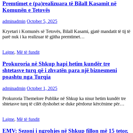
Premtimet e (pa)realizuara të Bilall Kasamit në
Komunën e Tetovës
adminadmin
October 5, 2025
Kryetari i Komunës së Tetovës, Bilall Kasami, gjatë mandatit të tij të
parë nuk i ka realizuar të gjitha premtimet…
Lajme
,
Më të fundit
Prokuroria në Shkup hapi hetim kundër tre
shtetasve turq që i zhvatën para një biznesmeni
poashtu nga Turqia
adminadmin
October 1, 2025
Prokuroria Themelore Publike në Shkup ka nisur hetim kundër tre
shtetasve turq të cilët dyshohet se duke përdorur kërcënime për…
Lajme
,
Më të fundit
EMV: Sezoni i ngrohjes në Shkup fillon më 15 tetor,