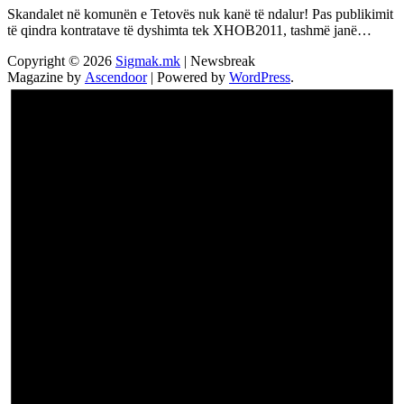
Skandalet në komunën e Tetovës nuk kanë të ndalur! Pas publikimit
të qindra kontratave të dyshimta tek XHOB2011, tashmë janë…
Copyright © 2026
Sigmak.mk
| Newsbreak
Magazine by
Ascendoor
| Powered by
WordPress
.