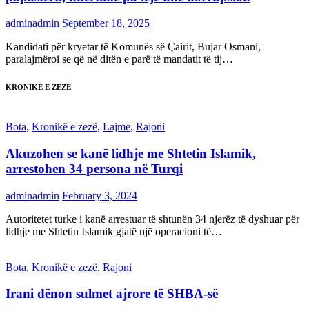
adminadmin
September 18, 2025
Kandidati për kryetar të Komunës së Çairit, Bujar Osmani,
paralajmëroi se që në ditën e parë të mandatit të tij…
KRONIKË E ZEZË
Bota
,
Kronikë e zezë
,
Lajme
,
Rajoni
Akuzohen se kanë lidhje me Shtetin Islamik,
arrestohen 34 persona në Turqi
adminadmin
February 3, 2024
Autoritetet turke i kanë arrestuar të shtunën 34 njerëz të dyshuar për
lidhje me Shtetin Islamik gjatë një operacioni të…
Bota
,
Kronikë e zezë
,
Rajoni
Irani dënon sulmet ajrore të SHBA-së