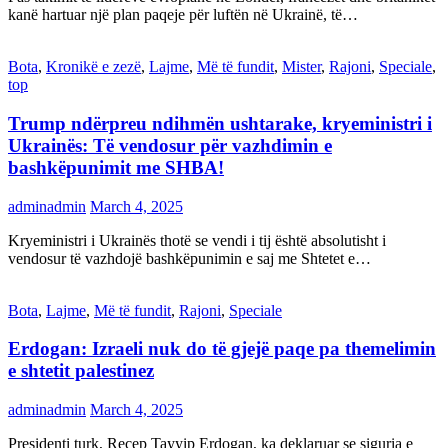
kanë hartuar një plan paqeje për luftën në Ukrainë, të…
Bota
,
Kronikë e zezë
,
Lajme
,
Më të fundit
,
Mister
,
Rajoni
,
Speciale
,
top
Trump ndërpreu ndihmën ushtarake, kryeministri i
Ukrainës: Të vendosur për vazhdimin e
bashkëpunimit me SHBA!
adminadmin
March 4, 2025
Kryeministri i Ukrainës thotë se vendi i tij është absolutisht i
vendosur të vazhdojë bashkëpunimin e saj me Shtetet e…
Bota
,
Lajme
,
Më të fundit
,
Rajoni
,
Speciale
Erdogan: Izraeli nuk do të gjejë paqe pa themelimin
e shtetit palestinez
adminadmin
March 4, 2025
Presidenti turk, Recep Tayyip Erdogan, ka deklaruar se siguria e