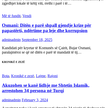
zgjedhjet lokale të këtij viti, rrethi i parë i të…
Më të fundit
,
Vendi
Osmani: Ditën e parë shpall gjendje krize për
papastërti, ndërtime pa leje dhe korrupsion
adminadmin
September 18, 2025
Kandidati për kryetar të Komunës së Çairit, Bujar Osmani,
paralajmëroi se që në ditën e parë të mandatit të tij…
KRONIKË E ZEZË
Bota
,
Kronikë e zezë
,
Lajme
,
Rajoni
Akuzohen se kanë lidhje me Shtetin Islamik,
arrestohen 34 persona në Turqi
adminadmin
February 3, 2024