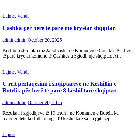
Lajme
,
Vendi
Çashka për herë të parë me kryetar shqiptar!
adminadmin
October 20, 2025
Kështu festoi mbrëmë Jabollçishti në Komunën e Çashkës.Për herë
të parë kryetar komune të Çashkës u zgjodh një shqiptar. Ai…
Lajme
,
Vendi
U rrit përfaqësimi i shqiptarëve në Këshillin e
Butelit, për herë të parë 8 këshilltarë shqiptar
adminadmin
October 20, 2025
Rezultati i zgjedhjeve të 19 tetorit, në Komunën e Butelit ka
nxjerrën tetë këshilltarë nga 19 këshilltarë sa ka gjithsej…
Lajme