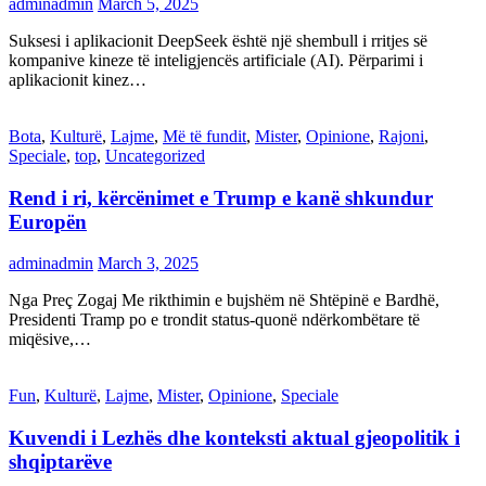
adminadmin
March 5, 2025
Suksesi i aplikacionit DeepSeek është një shembull i rritjes së
kompanive kineze të inteligjencës artificiale (AI). Përparimi i
aplikacionit kinez…
Bota
,
Kulturë
,
Lajme
,
Më të fundit
,
Mister
,
Opinione
,
Rajoni
,
Speciale
,
top
,
Uncategorized
Rend i ri, kërcënimet e Trump e kanë shkundur
Europën
adminadmin
March 3, 2025
Nga Preç Zogaj Me rikthimin e bujshëm në Shtëpinë e Bardhë,
Presidenti Tramp po e trondit status-quonë ndërkombëtare të
miqësive,…
Fun
,
Kulturë
,
Lajme
,
Mister
,
Opinione
,
Speciale
Kuvendi i Lezhës dhe konteksti aktual gjeopolitik i
shqiptarëve