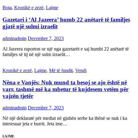
Bota
,
Kronikë e zezë
,
Lajme
Gazetari i ‘Al Jazeera’ humb 22 anëtarë të familjes
gjatë një sulmi izraelit
adminadmin
December 7, 2023
Al Jazeera raporton se një nga gazetarët e saj humbi 22 anëtarë të
familjes së tij në një sulm izraelit…
Kronikë e zezë
,
Lajme
,
Më të fundit
,
Vendi
Nëna e Vanjës: Nuk mund ta besoj se ajo është në
varr, tashmë më ka mbetur të kujdesem vetëm për
vajzën tjetër
adminadmin
December 7, 2023
Në një deklaratë për mediat në gjuhën serbe ka thënë se nuk i ka
interesuar jeta e burrit. Jeta ime…
LAJME