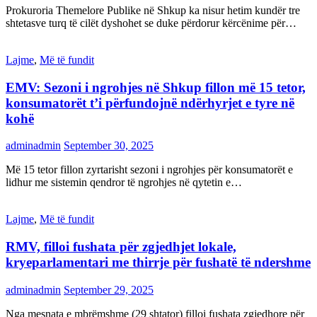
Prokuroria Themelore Publike në Shkup ka nisur hetim kundër tre
shtetasve turq të cilët dyshohet se duke përdorur kërcënime për…
Lajme
,
Më të fundit
EMV: Sezoni i ngrohjes në Shkup fillon më 15 tetor,
konsumatorët t’i përfundojnë ndërhyrjet e tyre në
kohë
adminadmin
September 30, 2025
Më 15 tetor fillon zyrtarisht sezoni i ngrohjes për konsumatorët e
lidhur me sistemin qendror të ngrohjes në qytetin e…
Lajme
,
Më të fundit
RMV, filloi fushata për zgjedhjet lokale,
kryeparlamentari me thirrje për fushatë të ndershme
adminadmin
September 29, 2025
Nga mesnata e mbrëmshme (29 shtator) filloi fushata zgjedhore për