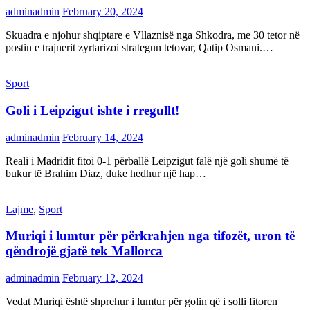
adminadmin
February 20, 2024
Skuadra e njohur shqiptare e Vllaznisë nga Shkodra, me 30 tetor në
postin e trajnerit zyrtarizoi strategun tetovar, Qatip Osmani.…
Sport
Goli i Leipzigut ishte i rregullt!
adminadmin
February 14, 2024
Reali i Madridit fitoi 0-1 përballë Leipzigut falë një goli shumë të
bukur të Brahim Diaz, duke hedhur një hap…
Lajme
,
Sport
Muriqi i lumtur për përkrahjen nga tifozët, uron të
qëndrojë gjatë tek Mallorca
adminadmin
February 12, 2024
Vedat Muriqi është shprehur i lumtur për golin që i solli fitoren