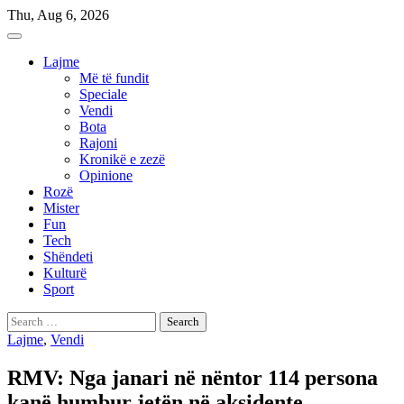
Skip
Thu, Aug 6, 2026
to
content
Lajme
Më të fundit
Speciale
Vendi
Bota
Rajoni
Kronikë e zezë
Opinione
Rozë
Mister
Fun
Tech
Shëndeti
Kulturë
Sport
Search
for:
Lajme
,
Vendi
RMV: Nga janari në nëntor 114 persona
kanë humbur jetën në aksidente