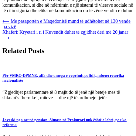
komunikacion, si dhe në ndërtimin e një sistemi të vlerave sociale në
të cilin siguria dhe etika në komunikacion do të zënë vendin e duhur.
Post
⟵
Me pasaportën e Maqedonisë mund të udhëtohet në 130 vende
pa vizë
navigation
Xhaferi: Kryetari i ri i Kuvendit duhet të zgjidhet deri më 20 janar
⟶
Related Posts
Për VMRO-DPMNE, alfa dhe omega e veprimit politik, mbetet retorika
nacionaliste
“Zgjedhjet parlamentare të 8 majit do të jenë një betejë mes të
shkuarës ‘heroike’, miteve… dhe një të ardhmeje tjetër…
Joveski nga sot në pension: Situata në Prokurori nuk është e lehtë, por ka
reforma