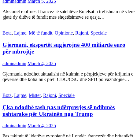
adminadmin
March 5, 2025
Aksionet e ofruesit francez të satelitëve Eutelsat u trefishuan në vlerë
gjatë dy ditëve të fundit mes shqetësimeve se qasja…
Bota
,
Lajme
,
Më të fundit
,
Opinione
,
Rajoni
,
Speciale
Gjermani, ekspertët sugjerojnë 400 miliardë euro
për mbrojtje
adminadmin
March 4, 2025
Gjermania ndodhet aktualisht në kulmin e përpjekjeve për krijimin e
qeverisë dhe koha nuk pret. CDU/CSU dhe SPD po vazhdojnë…
Bota
,
Lajme
,
Mister
,
Rajoni
,
Speciale
Çka ndodhë tash pas ndërprerjes së ndihmës
ushtarake për Ukrainën nga Trump
adminadmin
March 4, 2025
Pas takimit të liderëve evropianë në Londër, francezët dhe britanikët