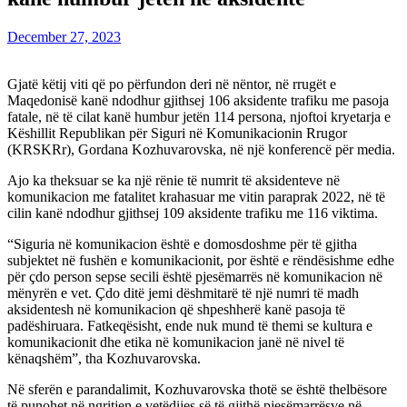
December 27, 2023
Gjatë këtij viti që po përfundon deri në nëntor, në rrugët e
Maqedonisë kanë ndodhur gjithsej 106 aksidente trafiku me pasoja
fatale, në të cilat kanë humbur jetën 114 persona, njoftoi kryetarja e
Këshillit Republikan për Siguri në Komunikacionin Rrugor
(KRSKRr), Gordana Kozhuvarovska, në një konferencë për media.
Ajo ka theksuar se ka një rënie të numrit të aksidenteve në
komunikacion me fatalitet krahasuar me vitin paraprak 2022, në të
cilin kanë ndodhur gjithsej 109 aksidente trafiku me 116 viktima.
“Siguria në komunikacion është e domosdoshme për të gjitha
subjektet në fushën e komunikacionit, por është e rëndësishme edhe
për çdo person sepse secili është pjesëmarrës në komunikacion në
mënyrën e vet. Çdo ditë jemi dëshmitarë të një numri të madh
aksidentesh në komunikacion që shpeshherë kanë pasoja të
padëshiruara. Fatkeqësisht, ende nuk mund të themi se kultura e
komunikacionit dhe etika në komunikacion janë në nivel të
kënaqshëm”, tha Kozhuvarovska.
Në sferën e parandalimit, Kozhuvarovska thotë se është thelbësore
të punohet në ngritjen e vetëdijes së të gjithë pjesëmarrësve në