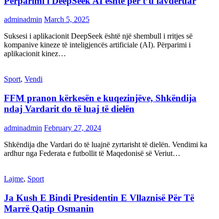
Përparimi i DeepSeek AI është për t’u lavdëruar
adminadmin
March 5, 2025
Suksesi i aplikacionit DeepSeek është një shembull i rritjes së
kompanive kineze të inteligjencës artificiale (AI). Përparimi i
aplikacionit kinez…
Sport
,
Vendi
FFM pranon kërkesën e kuqezinjëve, Shkëndija
ndaj Vardarit do të luaj të dielën
adminadmin
February 27, 2024
Shkëndija dhe Vardari do të luajnë zyrtarisht të dielën. Vendimi ka
ardhur nga Federata e futbollit të Maqedonisë së Veriut…
Lajme
,
Sport
Ja Kush E Bindi Presidentin E Vllaznisë Për Të
Marrë Qatip Osmanin