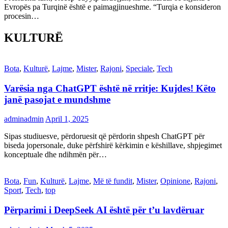
Evropës pa Turqinë është e paimagjinueshme. “Turqia e konsideron
procesin…
KULTURË
Bota
,
Kulturë
,
Lajme
,
Mister
,
Rajoni
,
Speciale
,
Tech
Varësia nga ChatGPT është në rritje: Kujdes! Këto
janë pasojat e mundshme
adminadmin
April 1, 2025
Sipas studiuesve, përdoruesit që përdorin shpesh ChatGPT për
biseda jopersonale, duke përfshirë kërkimin e këshillave, shpjegimet
konceptuale dhe ndihmën për…
Bota
,
Fun
,
Kulturë
,
Lajme
,
Më të fundit
,
Mister
,
Opinione
,
Rajoni
,
Sport
,
Tech
,
top
Përparimi i DeepSeek AI është për t’u lavdëruar