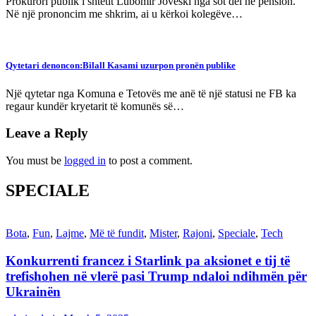
Prokurori publik i shtetit Lubomir Joveski nga sot del në pension.
Në një prononcim me shkrim, ai u kërkoi kolegëve…
Qytetari denoncon:Bilall Kasami uzurpon pronën publike
Një qytetar nga Komuna e Tetovës me anë të një statusi ne FB ka
regaur kundër kryetarit të komunës së…
Leave a Reply
You must be
logged in
to post a comment.
SPECIALE
Bota
,
Fun
,
Lajme
,
Më të fundit
,
Mister
,
Rajoni
,
Speciale
,
Tech
Konkurrenti francez i Starlink pa aksionet e tij të
trefishohen në vlerë pasi Trump ndaloi ndihmën për
Ukrainën