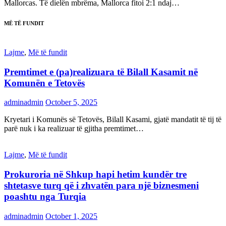
Mallorcas. Të dielën mbrëma, Mallorca fitoi 2:1 ndaj…
MË TË FUNDIT
Lajme
,
Më të fundit
Premtimet e (pa)realizuara të Bilall Kasamit në
Komunën e Tetovës
adminadmin
October 5, 2025
Kryetari i Komunës së Tetovës, Bilall Kasami, gjatë mandatit të tij të
parë nuk i ka realizuar të gjitha premtimet…
Lajme
,
Më të fundit
Prokuroria në Shkup hapi hetim kundër tre
shtetasve turq që i zhvatën para një biznesmeni
poashtu nga Turqia
adminadmin
October 1, 2025