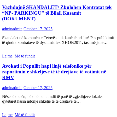
Vazhdojnë SKANDALET/ Zbulohen Kontratat tek
“NP- PARKINGU” të Bilall Kasamit
(DOKUMENT)
adminadmin
October 17, 2025
Skandalet në komunën e Tetovës nuk kanë të ndalur! Pas publikimit
të qindra kontratave të dyshimta tek XHOB2011, tashmë janë…
Lajme
,
Më të fundit
Avokati i Popullit hapi linjë telefonike për
raportimin e shkeljeve të të drejtave të votimit në
RMV
adminadmin
October 17, 2025
Nëse të dielën, në ditën e raundit të parë të zgjedhjeve lokale,
qytetarët hasin ndonjë shkelje të të drejtave të…
Lajme
,
Më të fundit