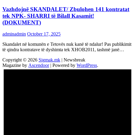
Vazhdojnē SKANDALET/ Zbulohen 141 kontratat
tek NPK- SHARRI të Bilall Kasamit!
(DOKUMENT)
adminadmin
October 17, 2025
Skandalet në komunën e Tetovës nuk kanë të ndalur! Pas publikimit
të qindra kontratave të dyshimta tek XHOB2011, tashmë janë…
Copyright © 2026
Sigmak.mk
| Newsbreak
Magazine by
Ascendoor
| Powered by
WordPress
.