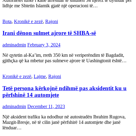
Autoritetet turke i kanë arrestuar të shtunën 34 njerëz të dyshuar për
lidhje me Shtetin Islamik gjatë një operacioni të…
Bota
,
Kronikë e zezë
,
Rajoni
Irani dënon sulmet ajrore të SHBA-së
adminadmin
February 3, 2024
Në qytetin al-Ka’im, rreth 350 km në veriperëndim të Bagdadit,
gjithçka që ka mbetur pas sulmeve ajrore të Uashingtonit është…
Kronikë e zezë
,
Lajme
,
Rajoni
Tetë persona kërkojnë ndihmë pas aksidentit ku u
përfshinë 14 automjete
adminadmin
December 11, 2023
Një aksident trafiku ka ndodhur në autostradën Ibrahim Rugova,
Mazgit-Bresje, në të cilin janë përfshirë 14 automjete dhe janë
lënduar…