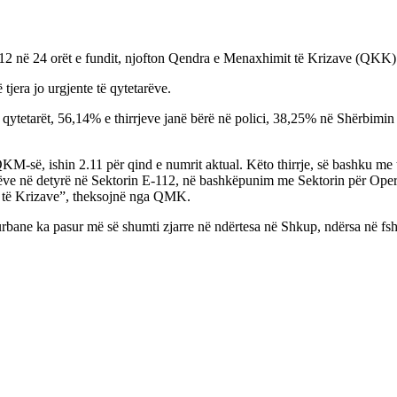
 112 në 24 orët e fundit, njofton Qendra e Menaxhimit të Krizave (QKK)
 tjera jo urgjente të qytetarëve.
ar qytetarët, 56,14% e thirrjeve janë bërë në polici, 38,25% në Shërbimin
KM-së, ishin 2.11 për qind e numrit aktual. Këto thirrje, së bashku me të 
ve në detyrë në Sektorin E-112, në bashkëpunim me Sektorin për Opera
t të Krizave”, theksojnë nga QMK.
t urbane ka pasur më së shumti zjarre në ndërtesa në Shkup, ndërsa në fs