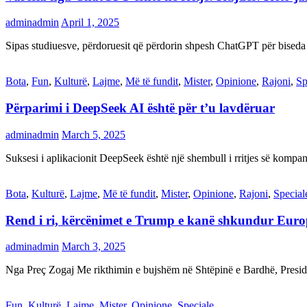
adminadmin
April 1, 2025
Sipas studiuesve, përdoruesit që përdorin shpesh ChatGPT për biseda
Bota
,
Fun
,
Kulturë
,
Lajme
,
Më të fundit
,
Mister
,
Opinione
,
Rajoni
,
Sp
Përparimi i DeepSeek AI është për t’u lavdëruar
adminadmin
March 5, 2025
Suksesi i aplikacionit DeepSeek është një shembull i rritjes së kompani
Bota
,
Kulturë
,
Lajme
,
Më të fundit
,
Mister
,
Opinione
,
Rajoni
,
Special
Rend i ri, kërcënimet e Trump e kanë shkundur Eur
adminadmin
March 3, 2025
Nga Preç Zogaj Me rikthimin e bujshëm në Shtëpinë e Bardhë, Presid
Fun
,
Kulturë
,
Lajme
,
Mister
,
Opinione
,
Speciale