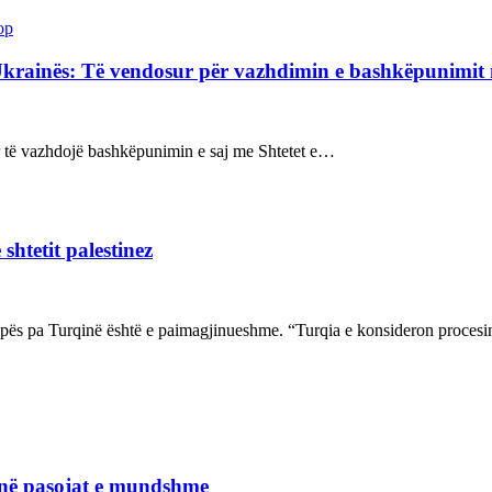
op
Ukrainës: Të vendosur për vazhdimin e bashkëpunimi
sur të vazhdojë bashkëpunimin e saj me Shtetet e…
shtetit palestinez
ropës pa Turqinë është e paimagjinueshme. “Turqia e konsideron proce
janë pasojat e mundshme