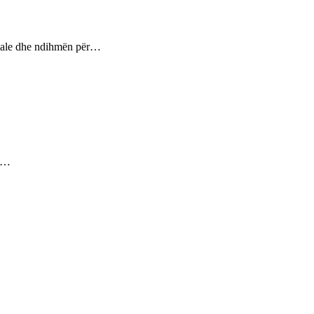
ptuale dhe ndihmën për…
ez…