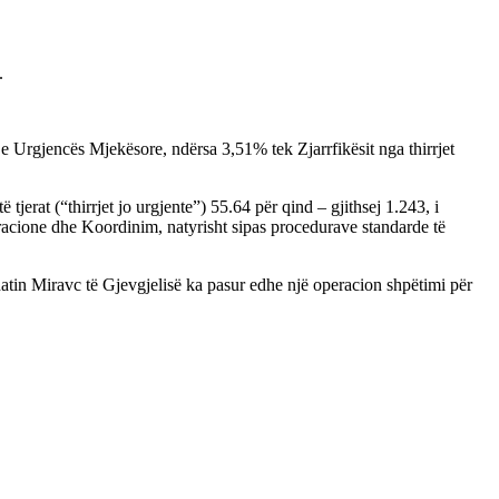
.
 e Urgjencës Mjekësore, ndërsa 3,51% tek Zjarrfikësit nga thirrjet
tjerat (“thirrjet jo urgjente”) 55.64 për qind – gjithsej 1.243, i
cione dhe Koordinim, natyrisht sipas procedurave standarde të
hatin Miravc të Gjevgjelisë ka pasur edhe një operacion shpëtimi për