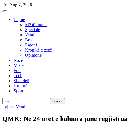
Skip
Fri, Aug 7, 2026
to
content
Lajme
Më të fundit
Speciale
Vendi
Bota
Rajoni
Kronikë e zezë
Opinione
Rozë
Mister
Fun
Tech
Shëndeti
Kulturë
Sport
Search
for:
Lajme
,
Vendi
QMK: Në 24 orët e kaluara janë regjistrua