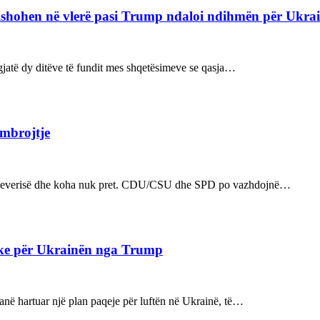
refishohen në vlerë pasi Trump ndaloi ndihmën për Ukra
ë gjatë dy ditëve të fundit mes shqetësimeve se qasja…
 mbrojtje
n e qeverisë dhe koha nuk pret. CDU/CSU dhe SPD po vazhdojnë…
ake për Ukrainën nga Trump
kanë hartuar një plan paqeje për luftën në Ukrainë, të…