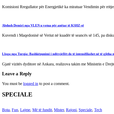
Komisioni Rregullator për Energjetikë ka miratuar Vendimin për rritj
Abdush Demiri nga VLEN u votua për anëtar të KSHZ-së
Kuvendi i Maqedonisë së Veriut në kuadër të seancës së 145, pa dis
Lloga nga Turqia: Bashkëpunimi i ndërsjellët do të intensifikohet në të gjitha 
Gjatë vizitës dyditore në Ankara, realizova takim me Ministrin e Dre
Leave a Reply
You must be
logged in
to post a comment.
SPECIALE
Bota
,
Fun
,
Lajme
,
Më të fundit
,
Mister
,
Rajoni
,
Speciale
,
Tech