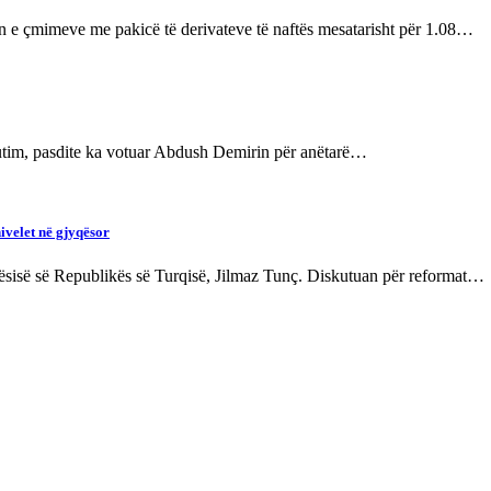
en e çmimeve me pakicë të derivateve të naftës mesatarisht për 1.08…
kutim, pasdite ka votuar Abdush Demirin për anëtarë…
nivelet në gjyqësor
jtësisë së Republikës së Turqisë, Jilmaz Tunç. Diskutuan për reformat…