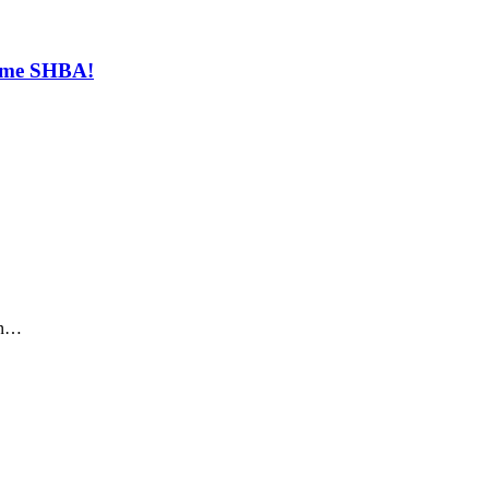
t me SHBA!
sin…