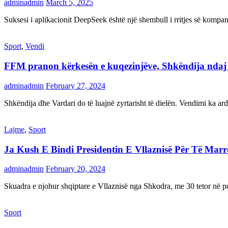
adminadmin
March 5, 2025
Suksesi i aplikacionit DeepSeek është një shembull i rritjes së kompani
Sport
,
Vendi
FFM pranon kërkesën e kuqezinjëve, Shkëndija ndaj Va
adminadmin
February 27, 2024
Shkëndija dhe Vardari do të luajnë zyrtarisht të dielën. Vendimi ka a
Lajme
,
Sport
Ja Kush E Bindi Presidentin E Vllaznisë Për Të Mar
adminadmin
February 20, 2024
Skuadra e njohur shqiptare e Vllaznisë nga Shkodra, me 30 tetor në pos
Sport