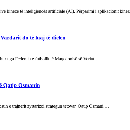
ve kineze të inteligjencës artificiale (AI). Përparimi i aplikacionit kin
rdarit do të luaj të dielën
rdhur nga Federata e futbollit të Maqedonisë së Veriut…
rë Qatip Osmanin
tin e trajnerit zyrtarizoi strategun tetovar, Qatip Osmani.…