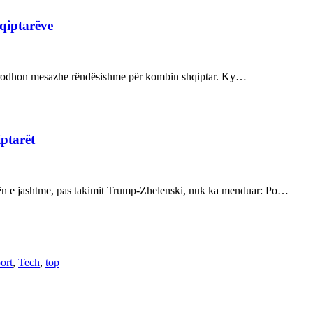
hqiptarëve
ot prodhon mesazhe rëndësishme për kombin shqiptar. Ky…
iptarët
kën e jashtme, pas takimit Trump-Zhelenski, nuk ka menduar: Po…
ort
,
Tech
,
top