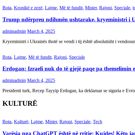
Bota
,
Kronikë e zezë
,
Lajme
,
Më të fundit
,
Mister
,
Rajoni
,
Speciale
,
t
Trump ndërpreu ndihmën ushtarake, kryeministri i 
adminadmin
March 4, 2025
Kryeministri i Ukrainës thotë se vendi i tij është absolutisht i vendo
Bota
,
Lajme
,
Më të fundit
,
Rajoni
,
Speciale
Erdogan: Izraeli nuk do të gjejë paqe pa themelimin e 
adminadmin
March 4, 2025
Presidenti turk, Recep Tayyip Erdogan, ka deklaruar se siguria e Ev
KULTURË
Bota
,
Kulturë
,
Lajme
,
Mister
,
Rajoni
,
Speciale
,
Tech
Varësia nga ChatGPT është në rritje: Kujdes! Këto 