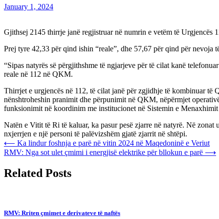
January 1, 2024
Gjithsej 2145 thirrje janë regjistruar në numrin e vetëm të Urgjencës
Prej tyre 42,33 për qind ishin “reale”, dhe 57,67 për qind për nevoja të
“Sipas natyrës së përgjithshme të ngjarjeve për të cilat kanë telefonu
reale në 112 në QKM.
Thirrjet e urgjencës në 112, të cilat janë për zgjidhje të kombinuar të Q
nënshtroheshin pranimit dhe përpunimit në QKM, nëpërmjet operativë
funksionimit në koordinim me institucionet në Sistemin e Menaxhimi
Natën e Vitit të Ri të kaluar, ka pasur pesë zjarre në natyrë. Në zona
nxjerrjen e një personi të palëvizshëm gjatë zjarrit në shtëpi.
Post
⟵
Ka lindur foshnja e parë në vitin 2024 në Maqedoninë e Veriut
RMV: Nga sot ulet çmimi i energjisë elektrike për bllokun e parë
⟶
navigation
Related Posts
RMV: Rriten çmimet e derivateve të naftës