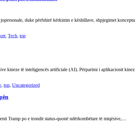
 jopersonale, duke përfshirë kërkimin e këshillave, shpjegimet konce
ort
,
Tech
,
top
ve kineze të inteligjencës artificiale (AI). Përparimi i aplikacionit kin
e
,
top
,
Uncategorized
opën
enti Tramp po e trondit status-quonë ndërkombëtare të miqësive,…