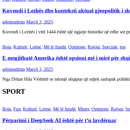
Kuvendi i Lezhës dhe konteksti aktual gjeopolitik i s
adminadmin
March 3, 2025
Kuvendi i Lezhës i vitit 1444 është një ngjarje historike që edhe s
Bota
,
Kulturë
,
Lajme
,
Më të fundit
,
Opinione
,
Rajoni
,
Speciale
,
top
E megjithatë Amerika është opsioni më i mirë për shq
adminadmin
March 3, 2025
Nga Dritan Hila Vështirë se ndonjë shqiptar që ndjek sadopak politi
SPORT
Bota
,
Fun
,
Kulturë
,
Lajme
,
Më të fundit
,
Mister
,
Opinione
,
Rajoni
,
Sp
Përparimi i DeepSeek AI është për t’u lavdëruar