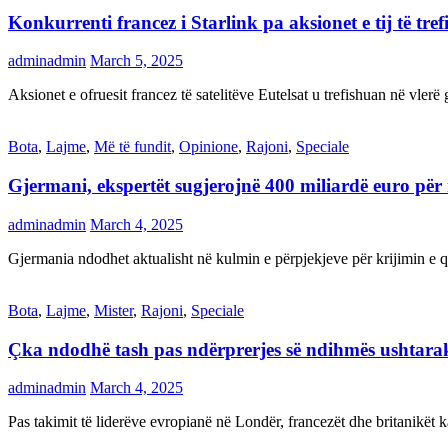
Konkurrenti francez i Starlink pa aksionet e tij të t
adminadmin
March 5, 2025
Aksionet e ofruesit francez të satelitëve Eutelsat u trefishuan në vler
Bota
,
Lajme
,
Më të fundit
,
Opinione
,
Rajoni
,
Speciale
Gjermani, ekspertët sugjerojnë 400 miliardë euro për
adminadmin
March 4, 2025
Gjermania ndodhet aktualisht në kulmin e përpjekjeve për krijimi
Bota
,
Lajme
,
Mister
,
Rajoni
,
Speciale
Çka ndodhë tash pas ndërprerjes së ndihmës ushtar
adminadmin
March 4, 2025
Pas takimit të liderëve evropianë në Londër, francezët dhe britanikët 