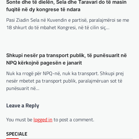
Konkurrenti francez i Starlink pa
Sonte dhe të dielën, Sela dhe Taravari do të masin
aksionet e tij të trefishohen në
fuqitë në dy kongrese të ndara
vlerë pasi Trump ndaloi ndihmën
Pasi Ziadin Sela në Kuvendin e partisë, paralajmëroi se me
për Ukrainën
18 shkurt do të mbahet Kongresi, në të cilin siç…
BOTA
,
FUN
,
KULTURË
,
LAJME
,
MË TË FUNDIT
,
adminadmin
March 5, 2025
MISTER
,
OPINIONE
,
RAJONI
,
SPORT
,
TECH
,
TOP
Aksionet e ofruesit francez të satelitëve
Përparimi i DeepSeek AI është
Eutelsat u trefishuan në vlerë gjatë dy ditëve
për t’u lavdëruar
të fundit mes shqetësimeve se qasja…
Shkupi nesër pa transport publik, të punësuarit në
NPQ kërkojnë pagesën e janarit
adminadmin
March 5, 2025
BOTA
,
LAJME
,
MË TË FUNDIT
,
OPINIONE
,
Suksesi i aplikacionit DeepSeek është një
RAJONI
,
SPECIALE
Nuk ka rrogë për NPQ-në, nuk ka transport. Shkupi prej
shembull i rritjes së kompanive kineze të
Gjermani, ekspertët sugjerojnë
nesër mbetet pa transport publik, paralajmëruan sot të
inteligjencës artificiale (AI). Përparimi i
400 miliardë euro për mbrojtje
punësuarit në…
aplikacionit kinez…
adminadmin
March 4, 2025
BOTA
,
KULTURË
,
LAJME
,
MË TË FUNDIT
,
Leave a Reply
Gjermania ndodhet aktualisht në kulmin e
MISTER
,
OPINIONE
,
RAJONI
,
SPECIALE
,
TOP
,
përpjekjeve për krijimin e qeverisë dhe koha
UNCATEGORIZED
nuk pret. CDU/CSU dhe SPD po vazhdojnë…
You must be
logged in
to post a comment.
Rend i ri, kërcënimet e Trump e
kanë shkundur Europën
BOTA
,
LAJME
,
MISTER
,
RAJONI
,
SPECIALE
SPECIALE
Çka ndodhë tash pas
adminadmin
March 3, 2025