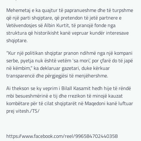
Gjermania ndodhet aktualisht në kulmin e
përpjekjeve për krijimin e qeverisë dhe koha
Mehemetaj e ka quajtur të papranueshme dhe të turpshme
nuk pret. CDU/CSU dhe SPD po vazhdojnë…
që një parti shqiptare, që pretendon të jetë partnere e
Vetëvendosjes së Albin Kurtit, të pranojë fonde nga
BOTA
,
LAJME
,
MISTER
,
RAJONI
,
SPECIALE
struktura që historikisht kanë vepruar kundër interesave
Çka ndodhë tash pas
shqiptare.
ndërprerjes së ndihmës
ushtarake për Ukrainën nga
“Kur një politikan shqiptar pranon ndihmë nga një kompani
Trump
serbe, pyetja nuk është vetëm ‘sa mori’, por çfarë do të japë
adminadmin
March 4, 2025
në këmbim,” ka deklaruar gazetari, duke kërkuar
Pas takimit të liderëve evropianë në Londër,
transparencë dhe përgjegjësi të menjëhershme.
francezët dhe britanikët kanë hartuar një
plan paqeje për luftën në Ukrainë, të…
Ai thekson se ky veprim i Bilall Kasamit hedh hije të rëndë
mbi besueshmërinë e tij dhe rrezikon të minojë kauzat
BOTA
,
KRONIKË E ZEZË
,
LAJME
,
kombëtare për të cilat shqiptarët në Maqedoni kanë luftuar
MË TË FUNDIT
,
MISTER
,
RAJONI
,
SPECIALE
,
prej vitesh./TS/
TOP
Trump ndërpreu ndihmën
ushtarake, kryeministri i
Ukrainës: Të vendosur për
https://www.facebook.com/reel/996584702440358