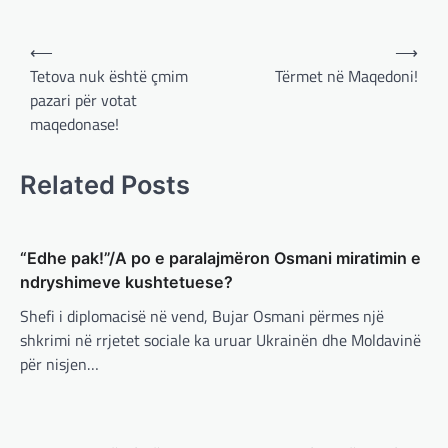
vazhdimin e bashkëpunimit me
SHBA!
Post
⟵
⟶
adminadmin
March 4, 2025
navigation
Tetova nuk është çmim
Tërmet në Maqedoni!
Kryeministri i Ukrainës thotë se vendi i tij
pazari për votat
është absolutisht i vendosur të vazhdojë
bashkëpunimin e saj me Shtetet e…
maqedonase!
BOTA
,
LAJME
,
MË TË FUNDIT
,
RAJONI
,
Related Posts
SPECIALE
Erdogan: Izraeli nuk do të gjejë
paqe pa themelimin e shtetit
palestinez
“Edhe pak!”/A po e paralajmëron Osmani miratimin e
ndryshimeve kushtetuese?
adminadmin
March 4, 2025
Presidenti turk, Recep Tayyip Erdogan, ka
Shefi i diplomacisë në vend, Bujar Osmani përmes një
deklaruar se siguria e Evropës pa Turqinë
shkrimi në rrjetet sociale ka uruar Ukrainën dhe Moldavinë
është e paimagjinueshme. “Turqia e
për nisjen…
konsideron procesin…
BOTA
,
FUN
,
LAJME
,
MË TË FUNDIT
,
MISTER
,
RAJONI
,
SPECIALE
,
TECH