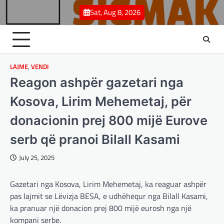
Skip
Sat, Aug 8, 2026
to
content
LAJME
,
VENDI
Reagon ashpër gazetari nga
Kosova, Lirim Mehemetaj, për
donacionin prej 800 mijë Eurove
serb që pranoi Bilall Kasami
July 25, 2025
BOTA
,
LAJME
,
MË TË FUNDIT
,
OPINIONE
,
RAJONI
,
SPECIALE
Gazetari nga Kosova, Lirim Mehemetaj, ka reaguar ashpër
Gjermani, ekspertët sugjerojnë
pas lajmit se Lëvizja BESA, e udhëhequr nga Bilall Kasami,
400 miliardë euro për mbrojtje
ka pranuar një donacion prej 800 mijë eurosh nga një
adminadmin
March 4, 2025
kompani serbe.