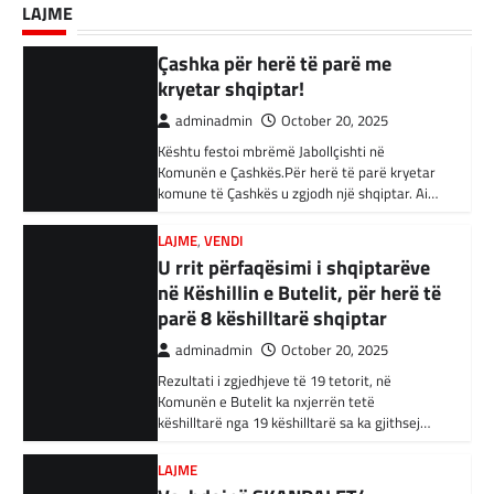
BOTA
,
KRONIKË E ZEZË
,
LAJME
,
RAJONI
LAJME
adminadmin
September 18, 2025
Kështu festoi mbrëmë Jabollçishti në
Akuzohen se kanë lidhje me
Komunën e Çashkës.Për herë të parë kryetar
Kandidati për kryetar të Komunës së Çairit,
Shtetin Islamik, arrestohen 34
komune të Çashkës u zgjodh një shqiptar. Ai…
Bujar Osmani, paralajmëroi se që në ditën e
persona në Turqi
parë të mandatit të tij…
LAJME
,
VENDI
adminadmin
February 3, 2024
U rrit përfaqësimi i shqiptarëve
Autoritetet turke i kanë arrestuar të shtunën
në Këshillin e Butelit, për herë të
34 njerëz të dyshuar për lidhje me Shtetin
parë 8 këshilltarë shqiptar
Islamik gjatë një operacioni të…
adminadmin
October 20, 2025
BOTA
,
KRONIKË E ZEZË
,
RAJONI
Rezultati i zgjedhjeve të 19 tetorit, në
Irani dënon sulmet ajrore të
Komunën e Butelit ka nxjerrën tetë
SHBA-së
këshilltarë nga 19 këshilltarë sa ka gjithsej…
adminadmin
February 3, 2024
LAJME
Në qytetin al-Ka’im, rreth 350 km në
Vazhdojnë SKANDALET/
veriperëndim të Bagdadit, gjithçka që ka
Zbulohen Kontratat tek “NP-
mbetur pas sulmeve ajrore të Uashingtonit
PARKINGU” të Bilall Kasamit
është…
(DOKUMENT)
KRONIKË E ZEZË
,
LAJME
,
RAJONI
adminadmin
October 17, 2025
Tetë persona kërkojnë ndihmë