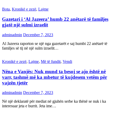
Bota
,
Kronikë e zezë
,
Lajme
Gazetari i ‘Al Jazeera’ humb 22 anëtarë të familjes
gjatë një sulmi izraelit
adminadmin
December 7, 2023
Al Jazeera raporton se një nga gazetarët e saj humbi 22 anëtarë të
familjes së tij në një sulm izraelit…
Kronikë e zezë
,
Lajme
,
Më të fundit
,
Vendi
Nëna e Vanjës: Nuk mund ta besoj se ajo është në
varr, tashmë më ka mbetur të kujdesem vetëm për
vajzën tjetër
adminadmin
December 7, 2023
Në një deklaratë për mediat në gjuhën serbe ka thënë se nuk i ka
interesuar jeta e burrit. Jeta ime…