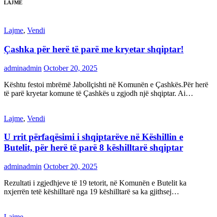
LAJME
Lajme
,
Vendi
Çashka për herë të parë me kryetar shqiptar!
adminadmin
October 20, 2025
Kështu festoi mbrëmë Jabollçishti në Komunën e Çashkës.Për herë
të parë kryetar komune të Çashkës u zgjodh një shqiptar. Ai…
Lajme
,
Vendi
U rrit përfaqësimi i shqiptarëve në Këshillin e
Butelit, për herë të parë 8 këshilltarë shqiptar
adminadmin
October 20, 2025
Rezultati i zgjedhjeve të 19 tetorit, në Komunën e Butelit ka
nxjerrën tetë këshilltarë nga 19 këshilltarë sa ka gjithsej…
Lajme