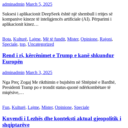
adminadmin
March 5, 2025
Suksesi i aplikacionit DeepSeek është një shembull i rritjes së
kompanive kineze të inteligjencës artificiale (AI). Përparimi i
aplikacionit kinez…
Bota
,
Kulturë
,
Lajme
,
Më të fundit
,
Mister
,
Opinione
,
Rajoni
,
Speciale
,
top
,
Uncategorized
Rend i ri, kërcënimet e Trump e kanë shkundur
Europën
adminadmin
March 3, 2025
Nga Preç Zogaj Me rikthimin e bujshëm në Shtëpinë e Bardhë,
Presidenti Tramp po e trondit status-quonë ndërkombëtare të
miqësive,…
Fun
,
Kulturë
,
Lajme
,
Mister
,
Opinione
,
Speciale
Kuvendi i Lezhës dhe konteksti aktual gjeopolitik i
shqiptarëve