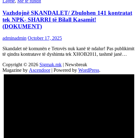
Lajme
,
Më të fundit
Vazhdojnē SKANDALET/ Zbulohen 141 kontratat
tek NPK- SHARRI të Bilall Kasamit!
(DOKUMENT)
adminadmin
October 17, 2025
Skandalet në komunën e Tetovës nuk kanë të ndalur! Pas publikimit
të qindra kontratave të dyshimta tek XHOB2011, tashmë janë…
Copyright © 2026
Sigmak.mk
| Newsbreak
Magazine by
Ascendoor
| Powered by
WordPress
.