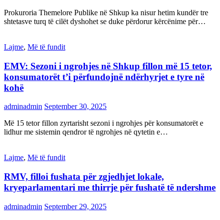
Prokuroria Themelore Publike në Shkup ka nisur hetim kundër tre
shtetasve turq të cilët dyshohet se duke përdorur kërcënime për…
Lajme
,
Më të fundit
EMV: Sezoni i ngrohjes në Shkup fillon më 15 tetor,
konsumatorët t’i përfundojnë ndërhyrjet e tyre në
kohë
adminadmin
September 30, 2025
Më 15 tetor fillon zyrtarisht sezoni i ngrohjes për konsumatorët e
lidhur me sistemin qendror të ngrohjes në qytetin e…
Lajme
,
Më të fundit
RMV, filloi fushata për zgjedhjet lokale,
kryeparlamentari me thirrje për fushatë të ndershme
adminadmin
September 29, 2025