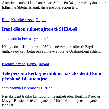
Autoritetet turke i kanë arrestuar të shtunën 34 njerëz të dyshuar për
lidhje me Shtetin Islamik gjatë një operacioni të…
Bota
,
Kronikë e zezë
,
Rajoni
Irani dënon sulmet ajrore të SHBA-së
adminadmin
February 3, 2024
Në qytetin al-Ka’im, rreth 350 km në veriperëndim të Bagdadit,
gjithçka që ka mbetur pas sulmeve ajrore të Uashingtonit është…
Kronikë e zezë
,
Lajme
,
Rajoni
Tetë persona kërkojnë ndihmë pas aksidentit ku u
përfshinë 14 automjete
adminadmin
December 11, 2023
Një aksident trafiku ka ndodhur në autostradën Ibrahim Rugova,
Mazgit-Bresje, në të cilin janë përfshirë 14 automjete dhe janë
lënduar…