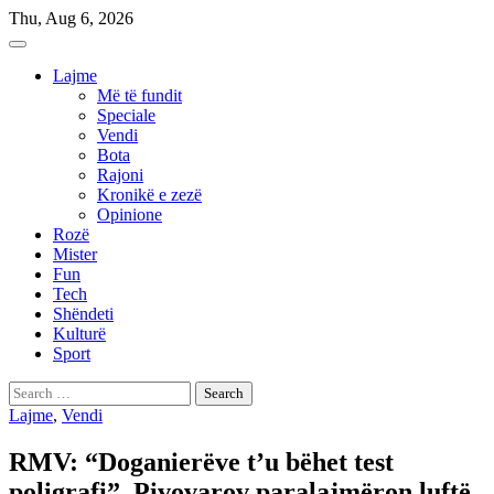
Skip
Thu, Aug 6, 2026
to
content
Lajme
Më të fundit
Speciale
Vendi
Bota
Rajoni
Kronikë e zezë
Opinione
Rozë
Mister
Fun
Tech
Shëndeti
Kulturë
Sport
Search
for:
Lajme
,
Vendi
RMV: “Doganierëve t’u bëhet test
poligrafi”, Pivovarov paralajmëron luftë