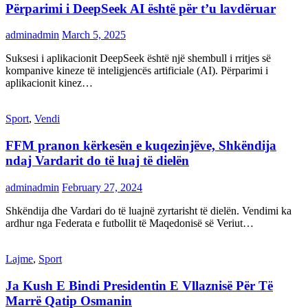
Përparimi i DeepSeek AI është për t’u lavdëruar
adminadmin
March 5, 2025
Suksesi i aplikacionit DeepSeek është një shembull i rritjes së
kompanive kineze të inteligjencës artificiale (AI). Përparimi i
aplikacionit kinez…
Sport
,
Vendi
FFM pranon kërkesën e kuqezinjëve, Shkëndija
ndaj Vardarit do të luaj të dielën
adminadmin
February 27, 2024
Shkëndija dhe Vardari do të luajnë zyrtarisht të dielën. Vendimi ka
ardhur nga Federata e futbollit të Maqedonisë së Veriut…
Lajme
,
Sport
Ja Kush E Bindi Presidentin E Vllaznisë Për Të
Marrë Qatip Osmanin