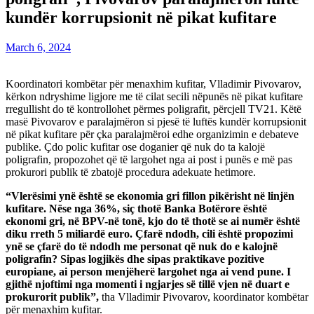
kundër korrupsionit në pikat kufitare
March 6, 2024
Koordinatori kombëtar për menaxhim kufitar, Vlladimir Pivovarov,
kërkon ndryshime ligjore me të cilat secili nëpunës në pikat kufitare
rregullisht do të kontrollohet përmes poligrafit, përcjell TV21. Këtë
masë Pivovarov e paralajmëron si pjesë të luftës kundër korrupsionit
në pikat kufitare për çka paralajmëroi edhe organizimin e debateve
publike. Çdo polic kufitar ose doganier që nuk do ta kalojë
poligrafin, propozohet që të largohet nga ai post i punës e më pas
prokurori publik të zbatojë procedura adekuate hetimore.
“Vlerësimi ynë është se ekonomia gri fillon pikërisht në linjën
kufitare. Nëse nga 36%, siç thotë Banka Botërore është
ekonomi gri, në BPV-në tonë, kjo do të thotë se ai numër është
diku rreth 5 miliardë euro. Çfarë ndodh, cili është propozimi
ynë se çfarë do të ndodh me personat që nuk do e kalojnë
poligrafin? Sipas logjikës dhe sipas praktikave pozitive
europiane, ai person menjëherë largohet nga ai vend pune. I
gjithë njoftimi nga momenti i ngjarjes së tillë vjen në duart e
prokurorit publik”,
tha Vlladimir Pivovarov, koordinator kombëtar
për menaxhim kufitar.