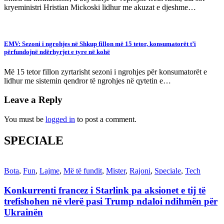
kryeministri Hristian Mickoski lidhur me akuzat e djeshme…
EMV: Sezoni i ngrohjes në Shkup fillon më 15 tetor, konsumatorët t’i
përfundojnë ndërhyrjet e tyre në kohë
Më 15 tetor fillon zyrtarisht sezoni i ngrohjes për konsumatorët e
lidhur me sistemin qendror të ngrohjes në qytetin e…
Leave a Reply
You must be
logged in
to post a comment.
SPECIALE
Bota
,
Fun
,
Lajme
,
Më të fundit
,
Mister
,
Rajoni
,
Speciale
,
Tech
Konkurrenti francez i Starlink pa aksionet e tij të
trefishohen në vlerë pasi Trump ndaloi ndihmën për
Ukrainën