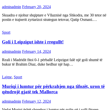
adminadmin
February 20, 2024
Skuadra e njohur shqiptare e Vllaznisë nga Shkodra, me 30 tetor në
postin e trajnerit zyrtarizoi strategun tetovar, Qatip Osmani.…
Sport
Goli i Leipzigut ishte i rregullt!
adminadmin
February 14, 2024
Reali i Madridit fitoi 0-1 përballë Leipzigut falë një goli shumë të
bukur të Brahim Diaz, duke hedhur një hap…
Lajme
,
Sport
Muriqi i lumtur për përkrahjen nga tifozët, uron të
qëndrojë gjatë tek Mallorca
adminadmin
February 12, 2024
Vedat Muriqi është shprehur i lumtur për golin që i solli fitoren