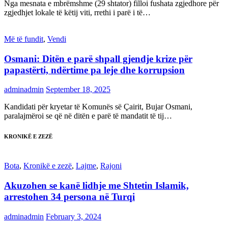
Nga mesnata e mbrëmshme (29 shtator) filloi fushata zgjedhore për
zgjedhjet lokale të këtij viti, rrethi i parë i të…
Më të fundit
,
Vendi
Osmani: Ditën e parë shpall gjendje krize për
papastërti, ndërtime pa leje dhe korrupsion
adminadmin
September 18, 2025
Kandidati për kryetar të Komunës së Çairit, Bujar Osmani,
paralajmëroi se që në ditën e parë të mandatit të tij…
KRONIKË E ZEZË
Bota
,
Kronikë e zezë
,
Lajme
,
Rajoni
Akuzohen se kanë lidhje me Shtetin Islamik,
arrestohen 34 persona në Turqi
adminadmin
February 3, 2024