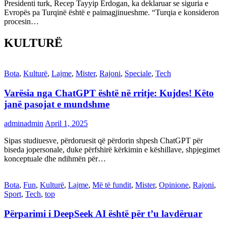
Presidenti turk, Recep Tayyip Erdogan, ka deklaruar se siguria e
Evropës pa Turqinë është e paimagjinueshme. “Turqia e konsideron
procesin…
KULTURË
Bota
,
Kulturë
,
Lajme
,
Mister
,
Rajoni
,
Speciale
,
Tech
Varësia nga ChatGPT është në rritje: Kujdes! Këto
janë pasojat e mundshme
adminadmin
April 1, 2025
Sipas studiuesve, përdoruesit që përdorin shpesh ChatGPT për
biseda jopersonale, duke përfshirë kërkimin e këshillave, shpjegimet
konceptuale dhe ndihmën për…
Bota
,
Fun
,
Kulturë
,
Lajme
,
Më të fundit
,
Mister
,
Opinione
,
Rajoni
,
Sport
,
Tech
,
top
Përparimi i DeepSeek AI është për t’u lavdëruar