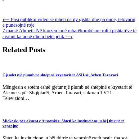
Post
⟵
Pasi publikoi video se mbeti pa dy gishta dhe pa punë, tetovarin
e punësojnë roje
navigation
7 marsi/ Ahmeti: Në kauzën tonë mbarëkombëtare roli i pishtarëve të
arsimit ka qenë dhe mbetet jetik
⟶
Related Posts
Gjendet një plumb në shtëpinë kryetarit të ASH-së, Arben Taravari
Mëngjesin e sotëm është gjetur një plumb në shtëpinë e kryetarit të
Aleancës për Shqiptarët, Arben Taravari, shkruan TV21.
Televizioni…
Mickoski për akuzat e Arsovskës: Shteti ka institucione, u bëj thirrje të
veprojnë
Shteti ka institucione, u bëj thirrje të veprojnë rreth rastit, tha sot