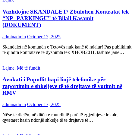
Vazhdojnë SKANDALET/ Zbulohen Kontratat tek
“NP- PARKINGU” të Bilall Kasamit
(DOKUMENT)
adminadmin
October 17, 2025
Skandalet në komunën e Tetovës nuk kanë të ndalur! Pas publikimit
të qindra kontratave të dyshimta tek XHOB2011, tashmë janë…
Lajme
,
Më të fundit
Avokati i Popullit hapi linjë telefonike për
raportimin e shkeljeve të të drejtave të votimit në
RMV
adminadmin
October 17, 2025
Nëse të dielën, në ditën e raundit të parë të zgjedhjeve lokale,
qytetarët hasin ndonjë shkelje të të drejtave të…