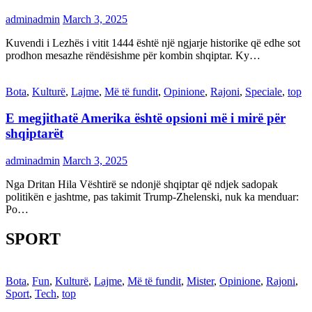
adminadmin
March 3, 2025
Kuvendi i Lezhës i vitit 1444 është një ngjarje historike që edhe sot
prodhon mesazhe rëndësishme për kombin shqiptar. Ky…
Bota
,
Kulturë
,
Lajme
,
Më të fundit
,
Opinione
,
Rajoni
,
Speciale
,
top
E megjithatë Amerika është opsioni më i mirë për
shqiptarët
adminadmin
March 3, 2025
Nga Dritan Hila Vështirë se ndonjë shqiptar që ndjek sadopak
politikën e jashtme, pas takimit Trump-Zhelenski, nuk ka menduar:
Po…
SPORT
Bota
,
Fun
,
Kulturë
,
Lajme
,
Më të fundit
,
Mister
,
Opinione
,
Rajoni
,
Sport
,
Tech
,
top