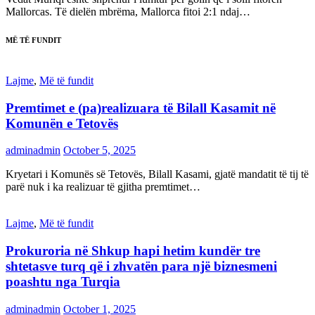
Mallorcas. Të dielën mbrëma, Mallorca fitoi 2:1 ndaj…
MË TË FUNDIT
Lajme
,
Më të fundit
Premtimet e (pa)realizuara të Bilall Kasamit në
Komunën e Tetovës
adminadmin
October 5, 2025
Kryetari i Komunës së Tetovës, Bilall Kasami, gjatë mandatit të tij të
parë nuk i ka realizuar të gjitha premtimet…
Lajme
,
Më të fundit
Prokuroria në Shkup hapi hetim kundër tre
shtetasve turq që i zhvatën para një biznesmeni
poashtu nga Turqia
adminadmin
October 1, 2025