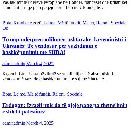
Pas takimit të liderëve evropianë në Londër, francezët dhe britanikët
kanë hartuar një plan paqeje për luftën në Ukrainë, të…
Bota
,
Kronikë e zezë
,
Lajme
,
Më të fundit
,
Mister
,
Rajoni
,
Speciale
,
top
Trump ndërpreu ndihmën ushtarake, kryeministri i
Ukrainës: Të vendosur për vazhdimin e
bashkëpunimit me SHBA!
adminadmin
March 4, 2025
Kryeministri i Ukrainës thotë se vendi i tij është absolutisht i
vendosur të vazhdojë bashkëpunimin e saj me Shtetet e…
Bota
,
Lajme
,
Më të fundit
,
Rajoni
,
Speciale
Erdogan: Izraeli nuk do të gjejë paqe pa themelimin
e shtetit palestinez
adminadmin
March 4, 2025