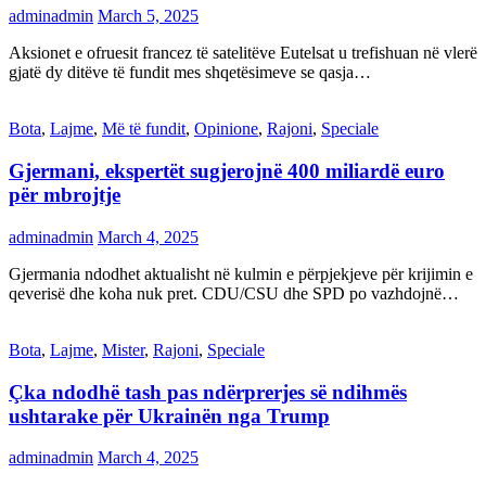
adminadmin
March 5, 2025
Aksionet e ofruesit francez të satelitëve Eutelsat u trefishuan në vlerë
gjatë dy ditëve të fundit mes shqetësimeve se qasja…
Bota
,
Lajme
,
Më të fundit
,
Opinione
,
Rajoni
,
Speciale
Gjermani, ekspertët sugjerojnë 400 miliardë euro
për mbrojtje
adminadmin
March 4, 2025
Gjermania ndodhet aktualisht në kulmin e përpjekjeve për krijimin e
qeverisë dhe koha nuk pret. CDU/CSU dhe SPD po vazhdojnë…
Bota
,
Lajme
,
Mister
,
Rajoni
,
Speciale
Çka ndodhë tash pas ndërprerjes së ndihmës
ushtarake për Ukrainën nga Trump
adminadmin
March 4, 2025