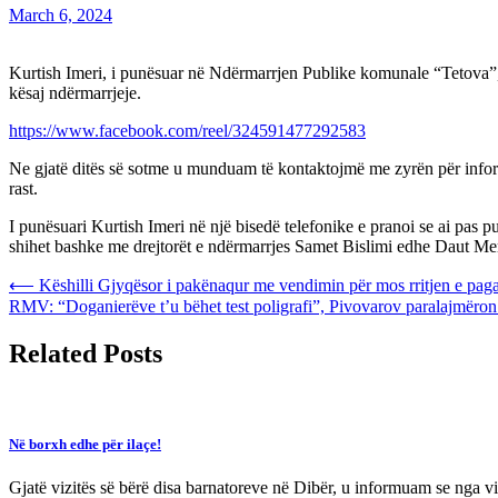
March 6, 2024
Kurtish Imeri, i punësuar në Ndërmarrjen Publike komunale “Tetova”, pa
kësaj ndërmarrjeje.
https://www.facebook.com/reel/324591477292583
Ne gjatë ditës së sotme u munduam të kontaktojmë me zyrën për inf
rast.
I punësuari Kurtish Imeri në një bisedë telefonike e pranoi se ai pas pu
shihet bashke me drejtorët e ndërmarrjes Samet Bislimi edhe Daut M
Post
⟵
Këshilli Gjyqësor i pakënaqur me vendimin për mos rritjen e paga
RMV: “Doganierëve t’u bëhet test poligrafi”, Pivovarov paralajmëron l
navigation
Related Posts
Në borxh edhe për ilaçe!
Gjatë vizitës së bërë disa barnatoreve në Dibër, u informuam se nga vit