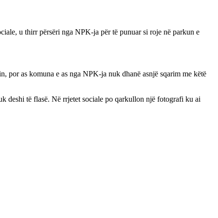
iale, u thirr përsëri nga NPK-ja për të punuar si roje në parkun e
in, por as komuna e as nga NPK-ja nuk dhanë asnjë sqarim me këtë
 deshi të flasë. Në rrjetet sociale po qarkullon një fotografi ku ai