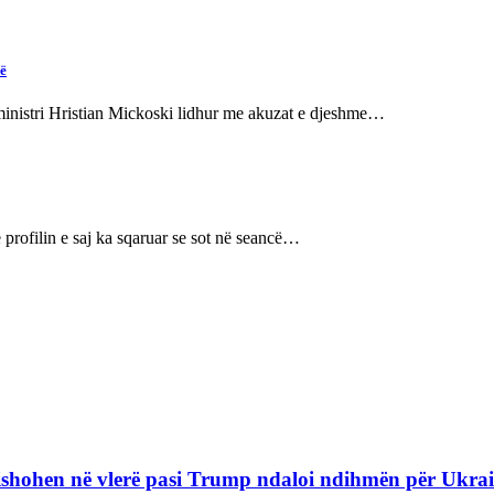
në
kryeministri Hristian Mickoski lidhur me akuzat e djeshme…
 profilin e saj ka sqaruar se sot në seancë…
refishohen në vlerë pasi Trump ndaloi ndihmën për Ukra