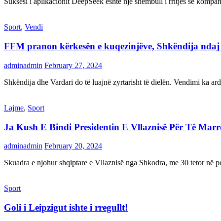
Suksesi i aplikacionit DeepSeek është një shembull i rritjes së kompani
Sport
,
Vendi
FFM pranon kërkesën e kuqezinjëve, Shkëndija ndaj Va
adminadmin
February 27, 2024
Shkëndija dhe Vardari do të luajnë zyrtarisht të dielën. Vendimi ka a
Lajme
,
Sport
Ja Kush E Bindi Presidentin E Vllaznisë Për Të Mar
adminadmin
February 20, 2024
Skuadra e njohur shqiptare e Vllaznisë nga Shkodra, me 30 tetor në pos
Sport
Goli i Leipzigut ishte i rregullt!