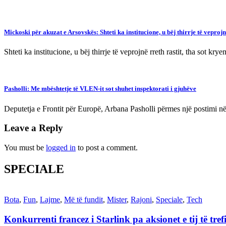
Mickoski për akuzat e Arsovskës: Shteti ka institucione, u bëj thirrje të veproj
Shteti ka institucione, u bëj thirrje të veprojnë rreth rastit, tha sot 
Pasholli: Me mbështetje të VLEN-it sot shuhet inspektorati i gjuhëve
Deputetja e Frontit për Europë, Arbana Pasholli përmes një postimi në
Leave a Reply
You must be
logged in
to post a comment.
SPECIALE
Bota
,
Fun
,
Lajme
,
Më të fundit
,
Mister
,
Rajoni
,
Speciale
,
Tech
Konkurrenti francez i Starlink pa aksionet e tij të t