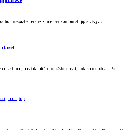
hqiptarëve
ot prodhon mesazhe rëndësishme për kombin shqiptar. Ky…
iptarët
kën e jashtme, pas takimit Trump-Zhelenski, nuk ka menduar: Po…
ort
,
Tech
,
top