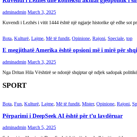
Kuvendi i Lezhës dhe konteksti aktual gjeopolitik i s
adminadmin
March 3, 2025
Kuvendi i Lezhës i vitit 1444 është një ngjarje historike që edhe s
Bota
,
Kulturë
,
Lajme
,
Më të fundit
,
Opinione
,
Rajoni
,
Speciale
,
top
E megjithatë Amerika është opsioni më i mirë për shq
adminadmin
March 3, 2025
Nga Dritan Hila Vështirë se ndonjë shqiptar që ndjek sadopak politi
SPORT
Bota
,
Fun
,
Kulturë
,
Lajme
,
Më të fundit
,
Mister
,
Opinione
,
Rajoni
,
Sp
Përparimi i DeepSeek AI është për t’u lavdëruar
adminadmin
March 5, 2025