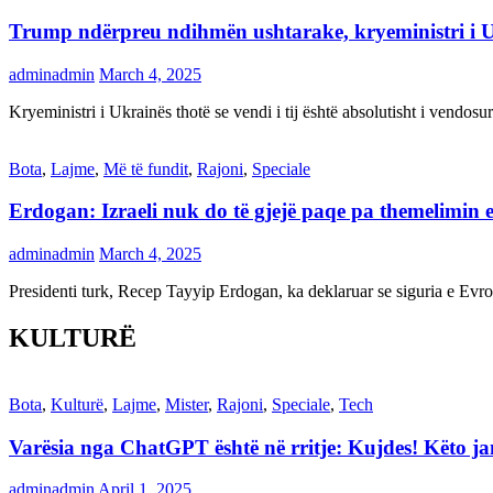
Trump ndërpreu ndihmën ushtarake, kryeministri i 
adminadmin
March 4, 2025
Kryeministri i Ukrainës thotë se vendi i tij është absolutisht i vendo
Bota
,
Lajme
,
Më të fundit
,
Rajoni
,
Speciale
Erdogan: Izraeli nuk do të gjejë paqe pa themelimin e 
adminadmin
March 4, 2025
Presidenti turk, Recep Tayyip Erdogan, ka deklaruar se siguria e Ev
KULTURË
Bota
,
Kulturë
,
Lajme
,
Mister
,
Rajoni
,
Speciale
,
Tech
Varësia nga ChatGPT është në rritje: Kujdes! Këto 
adminadmin
April 1, 2025