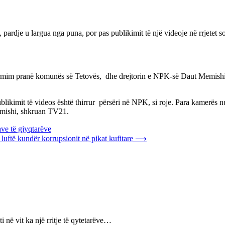
rdje u largua nga puna, por pas publikimit të një videoje në rrjetet soc
ormim pranë komunës së Tetovës, dhe drejtorin e NPK-së Daut Memish
blikimit të videos është thirrur përsëri në NPK, si roje. Para kamerës nuk
emishi, shkruan TV21.
ve të gjyqtarëve
uftë kundër korrupsionit në pikat kufitare
⟶
i në vit ka një rritje të qytetarëve…