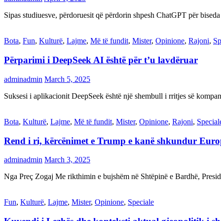
Sipas studiuesve, përdoruesit që përdorin shpesh ChatGPT për biseda
Bota
,
Fun
,
Kulturë
,
Lajme
,
Më të fundit
,
Mister
,
Opinione
,
Rajoni
,
Sp
Përparimi i DeepSeek AI është për t’u lavdëruar
adminadmin
March 5, 2025
Suksesi i aplikacionit DeepSeek është një shembull i rritjes së kompani
Bota
,
Kulturë
,
Lajme
,
Më të fundit
,
Mister
,
Opinione
,
Rajoni
,
Special
Rend i ri, kërcënimet e Trump e kanë shkundur Eur
adminadmin
March 3, 2025
Nga Preç Zogaj Me rikthimin e bujshëm në Shtëpinë e Bardhë, Presid
Fun
,
Kulturë
,
Lajme
,
Mister
,
Opinione
,
Speciale