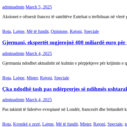
adminadmin
March 5, 2025
Aksionet e ofruesit francez të satelitëve Eutelsat u trefishuan në vler
Bota
,
Lajme
,
Më të fundit
,
Opinione
,
Rajoni
,
Speciale
Gjermani, ekspertët sugjerojnë 400 miliardë euro për
adminadmin
March 4, 2025
Gjermania ndodhet aktualisht në kulmin e përpjekjeve për krijimi
Bota
,
Lajme
,
Mister
,
Rajoni
,
Speciale
Çka ndodhë tash pas ndërprerjes së ndihmës ushtar
adminadmin
March 4, 2025
Pas takimit të liderëve evropianë në Londër, francezët dhe britanikët 
Bota
,
Kronikë e zezë
,
Lajme
,
Më të fundit
,
Mister
,
Rajoni
,
Speciale
,
t