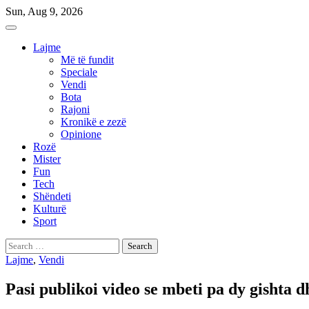
Skip
Sun, Aug 9, 2026
to
content
Lajme
Më të fundit
Speciale
Vendi
Bota
Rajoni
Kronikë e zezë
Opinione
Rozë
Mister
Fun
Tech
Shëndeti
Kulturë
Sport
Search
for:
Lajme
,
Vendi
Pasi publikoi video se mbeti pa dy gishta d