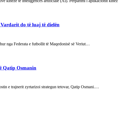
ve kineze të inteligjencës artificiale (AI). Përparimi i aplikacionit kin
rdarit do të luaj të dielën
rdhur nga Federata e futbollit të Maqedonisë së Veriut…
rë Qatip Osmanin
tin e trajnerit zyrtarizoi strategun tetovar, Qatip Osmani.…