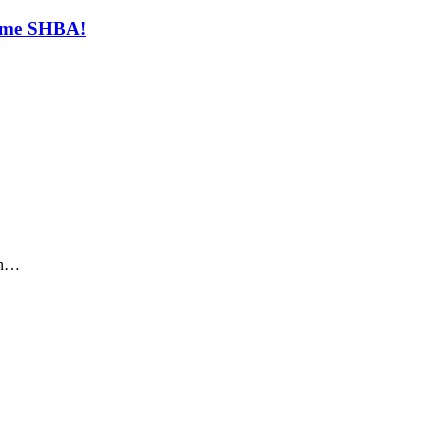
t me SHBA!
sin…