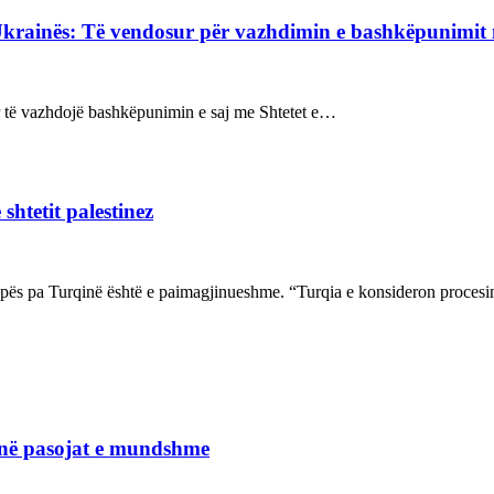
Ukrainës: Të vendosur për vazhdimin e bashkëpunimi
sur të vazhdojë bashkëpunimin e saj me Shtetet e…
shtetit palestinez
ropës pa Turqinë është e paimagjinueshme. “Turqia e konsideron proce
janë pasojat e mundshme