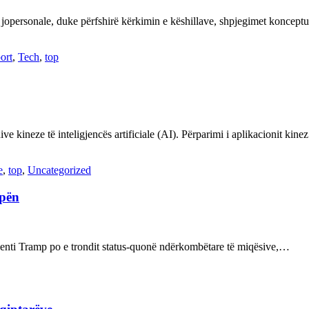
 jopersonale, duke përfshirë kërkimin e këshillave, shpjegimet konce
ort
,
Tech
,
top
ve kineze të inteligjencës artificiale (AI). Përparimi i aplikacionit kin
e
,
top
,
Uncategorized
opën
enti Tramp po e trondit status-quonë ndërkombëtare të miqësive,…