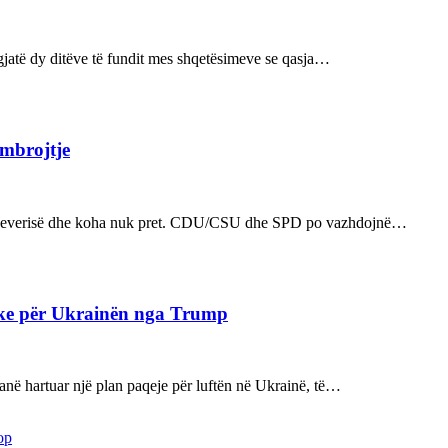
ë gjatë dy ditëve të fundit mes shqetësimeve se qasja…
 mbrojtje
n e qeverisë dhe koha nuk pret. CDU/CSU dhe SPD po vazhdojnë…
ake për Ukrainën nga Trump
kanë hartuar një plan paqeje për luftën në Ukrainë, të…
op