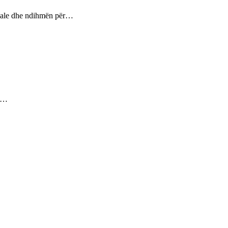
ptuale dhe ndihmën për…
ez…