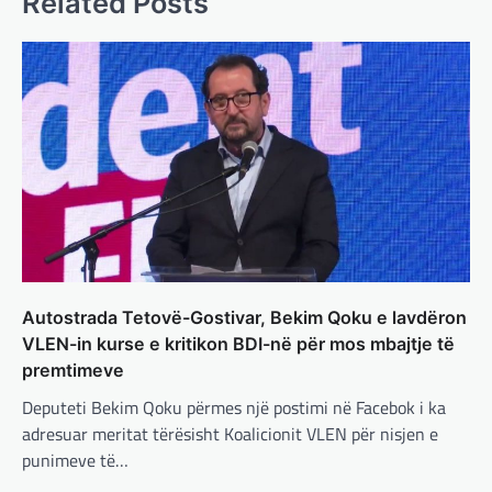
Related Posts
adminadmin
March 4, 2025
Gjermania ndodhet aktualisht në kulmin e
përpjekjeve për krijimin e qeverisë dhe koha
nuk pret. CDU/CSU dhe SPD po vazhdojnë…
BOTA
,
LAJME
,
MISTER
,
RAJONI
,
SPECIALE
Çka ndodhë tash pas
ndërprerjes së ndihmës
ushtarake për Ukrainën nga
Trump
adminadmin
March 4, 2025
Pas takimit të liderëve evropianë në Londër,
Autostrada Tetovë-Gostivar, Bekim Qoku e lavdëron
francezët dhe britanikët kanë hartuar një
VLEN-in kurse e kritikon BDI-në për mos mbajtje të
plan paqeje për luftën në Ukrainë, të…
premtimeve
BOTA
,
KRONIKË E ZEZË
,
LAJME
,
Deputeti Bekim Qoku përmes një postimi në Facebok i ka
MË TË FUNDIT
,
MISTER
,
RAJONI
,
SPECIALE
,
adresuar meritat tërësisht Koalicionit VLEN për nisjen e
TOP
punimeve të…
Trump ndërpreu ndihmën