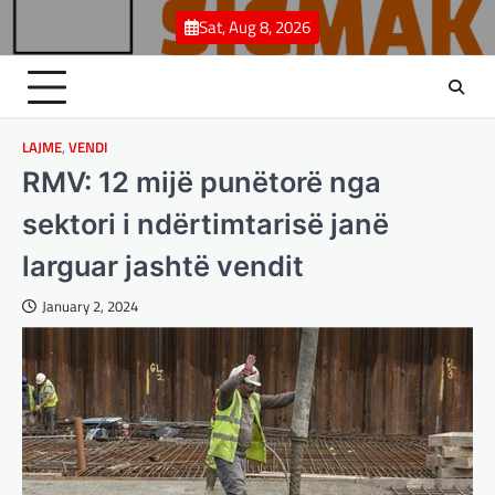
Skip
Sat, Aug 8, 2026
to
content
LAJME
,
VENDI
RMV: 12 mijë punëtorë nga
sektori i ndërtimtarisë janë
larguar jashtë vendit
January 2, 2024