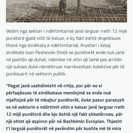
Vetëm nga sektori i ndërtimtarisë janë larguar rreth 12 mijë
punëtorë gjatë vitit të kaluar, e ky fakt është shqetësues
thonë nga sindikata e ndërtimtarisë. Kryetari i kësaj
sindikate Ivan Peshevski thotë se punëtorët ende nuk janë
në pozitën që duhet, ndonëse në vitin që lamë pas arritën
një sukses duke nënshkruar marrëveshjen kolektive për të
punësuarit në sektorin publik.
“Pagat janë vazhdimisht në rritje, por për ne si
përfaqësues të sindikatave mendojmë se ende nuk
mjaftojnë për të mbajtur punëtorët, duke pasur parasysh
se në sektorin e ndërtimit vitin e kaluar janë larguar rreth
12 mijë punëtorë dhe kjo është një fakt shkatërrues, për
një shtet që aspiron për në Bashkimin Evropian. Thjesht
t’i largojë punëtorët në perëndim për kushte më të mira