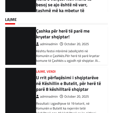
ndërtime pa leje dhe korrupsion
Kështu festoi mbrëmë Jabollçishti në
BOTA
,
KRONIKË E ZEZË
,
LAJME
,
RAJONI
adminadmin
September 18, 2025
Komunën e Çashkës.Për herë të parë kryetar
Akuzohen se kanë lidhje me
komune të Çashkës u zgjodh një shqiptar. Ai…
Kandidati për kryetar të Komunës së Çairit,
Shtetin Islamik, arrestohen 34
LAJME
Bujar Osmani, paralajmëroi se që në ditën e
persona në Turqi
parë të mandatit të tij…
LAJME
,
VENDI
adminadmin
February 3, 2024
U rrit përfaqësimi i shqiptarëve
në Këshillin e Butelit, për herë të
Autoritetet turke i kanë arrestuar të shtunën
34 njerëz të dyshuar për lidhje me Shtetin
parë 8 këshilltarë shqiptar
Islamik gjatë një operacioni të…
adminadmin
October 20, 2025
Rezultati i zgjedhjeve të 19 tetorit, në
BOTA
,
KRONIKË E ZEZË
,
RAJONI
Komunën e Butelit ka nxjerrën tetë
Irani dënon sulmet ajrore të
këshilltarë nga 19 këshilltarë sa ka gjithsej…
SHBA-së
adminadmin
February 3, 2024
LAJME
Vazhdojnë SKANDALET/
Në qytetin al-Ka’im, rreth 350 km në
veriperëndim të Bagdadit, gjithçka që ka
Zbulohen Kontratat tek “NP-
mbetur pas sulmeve ajrore të Uashingtonit
PARKINGU” të Bilall Kasamit
është…
(DOKUMENT)
adminadmin
October 17, 2025
KRONIKË E ZEZË
,
LAJME
,
RAJONI