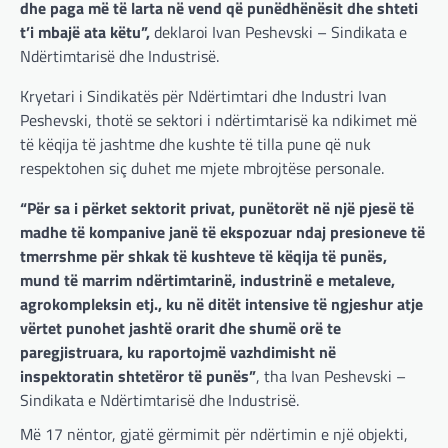
dhe paga më të larta në vend që punëdhënësit dhe shteti
t’i mbajë ata këtu”,
deklaroi Ivan Peshevski – Sindikata e
Ndërtimtarisë dhe Industrisë.
Kryetari i Sindikatës për Ndërtimtari dhe Industri Ivan
Peshevski, thotë se sektori i ndërtimtarisë ka ndikimet më
të këqija të jashtme dhe kushte të tilla pune që nuk
respektohen siç duhet me mjete mbrojtëse personale.
“Për sa i përket sektorit privat, punëtorët në një pjesë të
madhe të kompanive janë të ekspozuar ndaj presioneve të
tmerrshme për shkak të kushteve të këqija të punës,
mund të marrim ndërtimtarinë, industrinë e metaleve,
agrokompleksin etj., ku në ditët intensive të ngjeshur atje
vërtet punohet jashtë orarit dhe shumë orë te
paregjistruara, ku raportojmë vazhdimisht në
inspektoratin shtetëror të punës”
, tha Ivan Peshevski –
Sindikata e Ndërtimtarisë dhe Industrisë.
Më 17 nëntor, gjatë gërmimit për ndërtimin e një objekti,