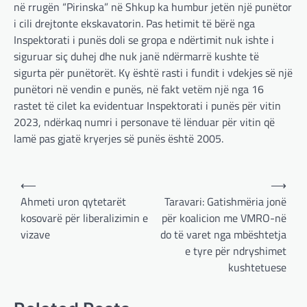
në rrugën “Pirinska” në Shkup ka humbur jetën një punëtor
i cili drejtonte ekskavatorin. Pas hetimit të bërë nga
Inspektorati i punës doli se gropa e ndërtimit nuk ishte i
siguruar siç duhej dhe nuk janë ndërmarrë kushte të
sigurta për punëtorët. Ky është rasti i fundit i vdekjes së një
punëtori në vendin e punës, në fakt vetëm një nga 16
rastet të cilet ka evidentuar Inspektorati i punës për vitin
2023, ndërkaq numri i personave të lënduar për vitin që
lamë pas gjatë kryerjes së punës është 2005.
Post
⟵
⟶
navigation
Ahmeti uron qytetarët
Taravari: Gatishmëria jonë
kosovarë për liberalizimin e
për koalicion me VMRO-në
vizave
do të varet nga mbështetja
e tyre për ndryshimet
BOTA
,
LAJME
,
MË TË FUNDIT
,
OPINIONE
,
kushtetuese
RAJONI
,
SPECIALE
Gjermani, ekspertët sugjerojnë
400 miliardë euro për mbrojtje