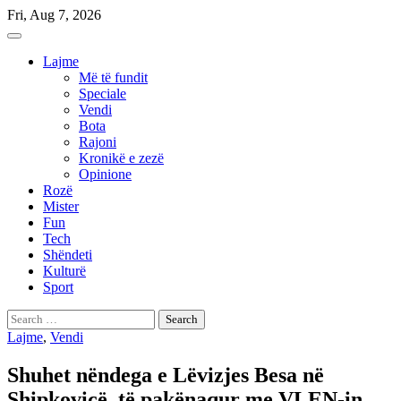
Skip
Fri, Aug 7, 2026
to
content
Lajme
Më të fundit
Speciale
Vendi
Bota
Rajoni
Kronikë e zezë
Opinione
Rozë
Mister
Fun
Tech
Shëndeti
Kulturë
Sport
Search
for:
Lajme
,
Vendi
Shuhet nëndega e Lëvizjes Besa në
Shipkovicë, të pakënaqur me VLEN-in