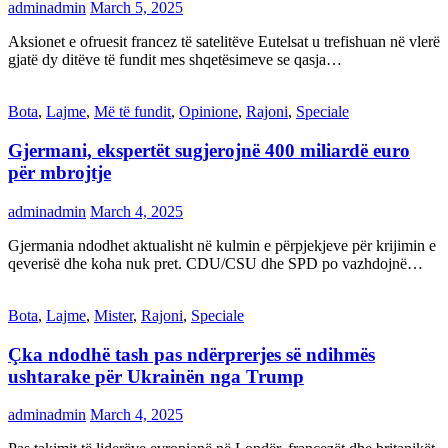
adminadmin
March 5, 2025
Aksionet e ofruesit francez të satelitëve Eutelsat u trefishuan në vlerë
gjatë dy ditëve të fundit mes shqetësimeve se qasja…
Bota
,
Lajme
,
Më të fundit
,
Opinione
,
Rajoni
,
Speciale
Gjermani, ekspertët sugjerojnë 400 miliardë euro
për mbrojtje
adminadmin
March 4, 2025
Gjermania ndodhet aktualisht në kulmin e përpjekjeve për krijimin e
qeverisë dhe koha nuk pret. CDU/CSU dhe SPD po vazhdojnë…
Bota
,
Lajme
,
Mister
,
Rajoni
,
Speciale
Çka ndodhë tash pas ndërprerjes së ndihmës
ushtarake për Ukrainën nga Trump
adminadmin
March 4, 2025