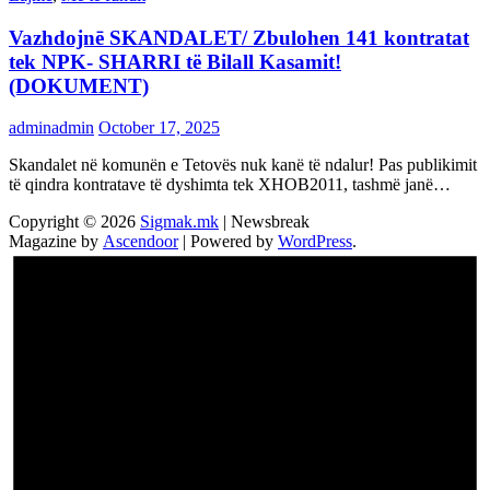
Vazhdojnē SKANDALET/ Zbulohen 141 kontratat
tek NPK- SHARRI të Bilall Kasamit!
(DOKUMENT)
adminadmin
October 17, 2025
Skandalet në komunën e Tetovës nuk kanë të ndalur! Pas publikimit
të qindra kontratave të dyshimta tek XHOB2011, tashmë janë…
Copyright © 2026
Sigmak.mk
| Newsbreak
Magazine by
Ascendoor
| Powered by
WordPress
.