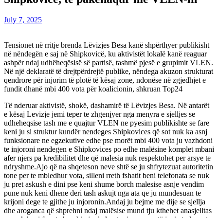
July 7, 2025
Tensionet në rritje brenda Lëvizjes Besa kanë shpërthyer publikisht
në nëndegën e saj në Shipkovicë, ku aktivistët lokalë kanë reaguar
ashpër ndaj udhëheqësisë së partisë, tashmë pjesë e grupimit VLEN.
Në një deklaratë të drejtpërdrejtë publike, nëndega akuzon strukturat
qendrore për injorim të plotë të kësaj zone, ndonëse në zgjedhjet e
fundit dhanë mbi 400 vota për koalicionin, shkruan Top24
Të nderuar aktivistë, shokë, dashamirë të Lëvizjes Besa. Në antarët
e kësaj Levizje jemi teper te zhgenjyer nga menyra e sjelljes se
udheheqsise tash me e quajtur VLEN ne pyesim publikishte se fare
keni ju si struktur kundër nendeges Shipkovices që sot nuk ka asnj
funksionare ne egzekutive edhe pse morët mbi 400 vota ju vazhdoni
te injoroni nendegen e Shipkovices po edhe malësine komplet mbani
afer njers pa kredibilitet dhe që malesia nuk respektohet per arsye te
ndryshme.Ajo që na shqeteson neve shtë se ju shfrytezuat autoritetin
tone per te mbledhur vota, silleni rreth fshatit beni telefonata se nuk
ju pret askush e dini pse keni shume borch malesise asnje vendim
pune nuk keni dhene deri tash askujt nga ata qe ju mundesuan te
krijoni dege te gjithe ju injoronin.Andaj ju bejme me dije se sjellja
dhe aroganca që shprehni ndaj malësise mund tju kthehet anasjelltas