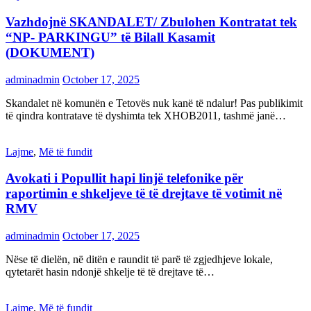
Vazhdojnë SKANDALET/ Zbulohen Kontratat tek
“NP- PARKINGU” të Bilall Kasamit
(DOKUMENT)
adminadmin
October 17, 2025
Skandalet në komunën e Tetovës nuk kanë të ndalur! Pas publikimit
të qindra kontratave të dyshimta tek XHOB2011, tashmë janë…
Lajme
,
Më të fundit
Avokati i Popullit hapi linjë telefonike për
raportimin e shkeljeve të të drejtave të votimit në
RMV
adminadmin
October 17, 2025
Nëse të dielën, në ditën e raundit të parë të zgjedhjeve lokale,
qytetarët hasin ndonjë shkelje të të drejtave të…
Lajme
,
Më të fundit