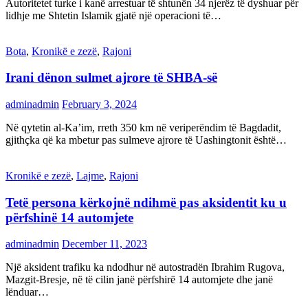
Autoritetet turke i kanë arrestuar të shtunën 34 njerëz të dyshuar për
lidhje me Shtetin Islamik gjatë një operacioni të…
Bota
,
Kronikë e zezë
,
Rajoni
Irani dënon sulmet ajrore të SHBA-së
adminadmin
February 3, 2024
Në qytetin al-Ka’im, rreth 350 km në veriperëndim të Bagdadit,
gjithçka që ka mbetur pas sulmeve ajrore të Uashingtonit është…
Kronikë e zezë
,
Lajme
,
Rajoni
Tetë persona kërkojnë ndihmë pas aksidentit ku u
përfshinë 14 automjete
adminadmin
December 11, 2023
Një aksident trafiku ka ndodhur në autostradën Ibrahim Rugova,
Mazgit-Bresje, në të cilin janë përfshirë 14 automjete dhe janë
lënduar…