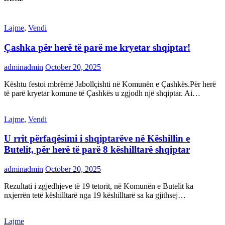
Lajme
,
Vendi
Çashka për herë të parë me kryetar shqiptar!
adminadmin
October 20, 2025
Kështu festoi mbrëmë Jabollçishti në Komunën e Çashkës.Për herë
të parë kryetar komune të Çashkës u zgjodh një shqiptar. Ai…
Lajme
,
Vendi
U rrit përfaqësimi i shqiptarëve në Këshillin e
Butelit, për herë të parë 8 këshilltarë shqiptar
adminadmin
October 20, 2025
Rezultati i zgjedhjeve të 19 tetorit, në Komunën e Butelit ka
nxjerrën tetë këshilltarë nga 19 këshilltarë sa ka gjithsej…
Lajme