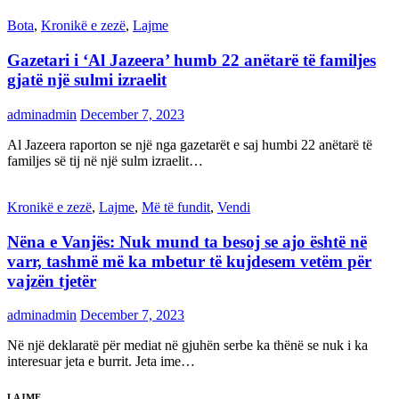
Bota
,
Kronikë e zezë
,
Lajme
Gazetari i ‘Al Jazeera’ humb 22 anëtarë të familjes
gjatë një sulmi izraelit
adminadmin
December 7, 2023
Al Jazeera raporton se një nga gazetarët e saj humbi 22 anëtarë të
familjes së tij në një sulm izraelit…
Kronikë e zezë
,
Lajme
,
Më të fundit
,
Vendi
Nëna e Vanjës: Nuk mund ta besoj se ajo është në
varr, tashmë më ka mbetur të kujdesem vetëm për
vajzën tjetër
adminadmin
December 7, 2023
Në një deklaratë për mediat në gjuhën serbe ka thënë se nuk i ka
interesuar jeta e burrit. Jeta ime…
LAJME