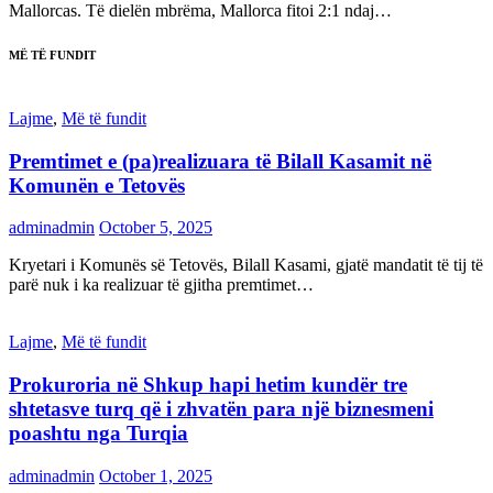
Mallorcas. Të dielën mbrëma, Mallorca fitoi 2:1 ndaj…
MË TË FUNDIT
Lajme
,
Më të fundit
Premtimet e (pa)realizuara të Bilall Kasamit në
Komunën e Tetovës
adminadmin
October 5, 2025
Kryetari i Komunës së Tetovës, Bilall Kasami, gjatë mandatit të tij të
parë nuk i ka realizuar të gjitha premtimet…
Lajme
,
Më të fundit
Prokuroria në Shkup hapi hetim kundër tre
shtetasve turq që i zhvatën para një biznesmeni
poashtu nga Turqia
adminadmin
October 1, 2025