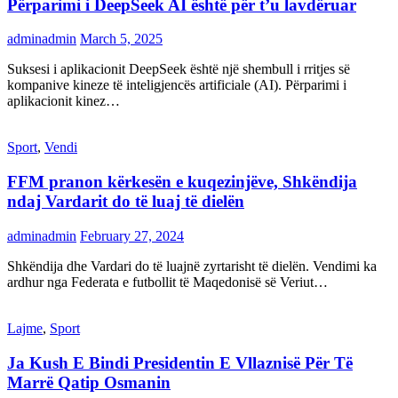
Përparimi i DeepSeek AI është për t’u lavdëruar
adminadmin
March 5, 2025
Suksesi i aplikacionit DeepSeek është një shembull i rritjes së
kompanive kineze të inteligjencës artificiale (AI). Përparimi i
aplikacionit kinez…
Sport
,
Vendi
FFM pranon kërkesën e kuqezinjëve, Shkëndija
ndaj Vardarit do të luaj të dielën
adminadmin
February 27, 2024
Shkëndija dhe Vardari do të luajnë zyrtarisht të dielën. Vendimi ka
ardhur nga Federata e futbollit të Maqedonisë së Veriut…
Lajme
,
Sport
Ja Kush E Bindi Presidentin E Vllaznisë Për Të
Marrë Qatip Osmanin