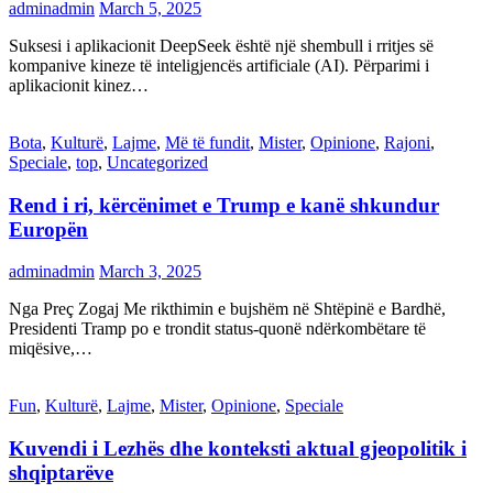
adminadmin
March 5, 2025
Suksesi i aplikacionit DeepSeek është një shembull i rritjes së
kompanive kineze të inteligjencës artificiale (AI). Përparimi i
aplikacionit kinez…
Bota
,
Kulturë
,
Lajme
,
Më të fundit
,
Mister
,
Opinione
,
Rajoni
,
Speciale
,
top
,
Uncategorized
Rend i ri, kërcënimet e Trump e kanë shkundur
Europën
adminadmin
March 3, 2025
Nga Preç Zogaj Me rikthimin e bujshëm në Shtëpinë e Bardhë,
Presidenti Tramp po e trondit status-quonë ndërkombëtare të
miqësive,…
Fun
,
Kulturë
,
Lajme
,
Mister
,
Opinione
,
Speciale
Kuvendi i Lezhës dhe konteksti aktual gjeopolitik i
shqiptarëve