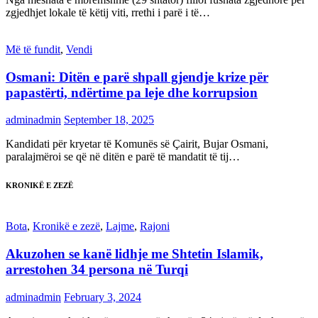
zgjedhjet lokale të këtij viti, rrethi i parë i të…
Më të fundit
,
Vendi
Osmani: Ditën e parë shpall gjendje krize për
papastërti, ndërtime pa leje dhe korrupsion
adminadmin
September 18, 2025
Kandidati për kryetar të Komunës së Çairit, Bujar Osmani,
paralajmëroi se që në ditën e parë të mandatit të tij…
KRONIKË E ZEZË
Bota
,
Kronikë e zezë
,
Lajme
,
Rajoni
Akuzohen se kanë lidhje me Shtetin Islamik,
arrestohen 34 persona në Turqi
adminadmin
February 3, 2024