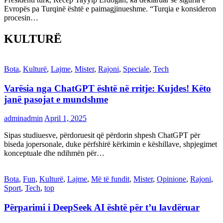
Evropës pa Turqinë është e paimagjinueshme. “Turqia e konsideron
procesin…
KULTURË
Bota
,
Kulturë
,
Lajme
,
Mister
,
Rajoni
,
Speciale
,
Tech
Varësia nga ChatGPT është në rritje: Kujdes! Këto
janë pasojat e mundshme
adminadmin
April 1, 2025
Sipas studiuesve, përdoruesit që përdorin shpesh ChatGPT për
biseda jopersonale, duke përfshirë kërkimin e këshillave, shpjegimet
konceptuale dhe ndihmën për…
Bota
,
Fun
,
Kulturë
,
Lajme
,
Më të fundit
,
Mister
,
Opinione
,
Rajoni
,
Sport
,
Tech
,
top
Përparimi i DeepSeek AI është për t’u lavdëruar