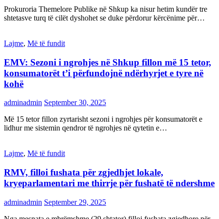
Prokuroria Themelore Publike në Shkup ka nisur hetim kundër tre
shtetasve turq të cilët dyshohet se duke përdorur kërcënime për…
Lajme
,
Më të fundit
EMV: Sezoni i ngrohjes në Shkup fillon më 15 tetor,
konsumatorët t’i përfundojnë ndërhyrjet e tyre në
kohë
adminadmin
September 30, 2025
Më 15 tetor fillon zyrtarisht sezoni i ngrohjes për konsumatorët e
lidhur me sistemin qendror të ngrohjes në qytetin e…
Lajme
,
Më të fundit
RMV, filloi fushata për zgjedhjet lokale,
kryeparlamentari me thirrje për fushatë të ndershme
adminadmin
September 29, 2025
Nga mesnata e mbrëmshme (29 shtator) filloi fushata zgjedhore për