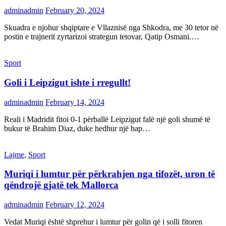
adminadmin
February 20, 2024
Skuadra e njohur shqiptare e Vllaznisë nga Shkodra, me 30 tetor në
postin e trajnerit zyrtarizoi strategun tetovar, Qatip Osmani.…
Sport
Goli i Leipzigut ishte i rregullt!
adminadmin
February 14, 2024
Reali i Madridit fitoi 0-1 përballë Leipzigut falë një goli shumë të
bukur të Brahim Diaz, duke hedhur një hap…
Lajme
,
Sport
Muriqi i lumtur për përkrahjen nga tifozët, uron të
qëndrojë gjatë tek Mallorca
adminadmin
February 12, 2024
Vedat Muriqi është shprehur i lumtur për golin që i solli fitoren