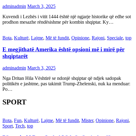
adminadmin
March 3, 2025
Kuvendi i Lezhës i vitit 1444 është një ngjarje historike që edhe sot
prodhon mesazhe rëndësishme për kombin shqiptar. Ky…
Bota
,
Kulturë
,
Lajme
,
Më të fundit
,
Opinione
,
Rajoni
,
Speciale
,
top
E megjithatë Amerika është opsioni më i mirë për
shqiptarët
adminadmin
March 3, 2025
Nga Dritan Hila Vështirë se ndonjë shqiptar që ndjek sadopak
politikën e jashtme, pas takimit Trump-Zhelenski, nuk ka menduar:
Po…
SPORT
Bota
,
Fun
,
Kulturë
,
Lajme
,
Më të fundit
,
Mister
,
Opinione
,
Rajoni
,
Sport
,
Tech
,
top