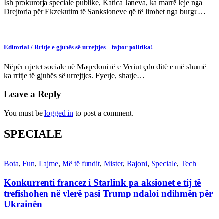
Ish prokurorja speciale publike, Katica Janeva, ka marrë leje nga
Drejtoria për Ekzekutim të Sanksioneve që të lirohet nga burgu…
Editorial / Rritje e gjuhës së urrejtjes – fajtor politika!
Nëpër rrjetet sociale në Maqedoninë e Veriut çdo ditë e më shumë
ka rritje të gjuhës së urrejtjes. Fyerje, sharje…
Leave a Reply
You must be
logged in
to post a comment.
SPECIALE
Bota
,
Fun
,
Lajme
,
Më të fundit
,
Mister
,
Rajoni
,
Speciale
,
Tech
Konkurrenti francez i Starlink pa aksionet e tij të
trefishohen në vlerë pasi Trump ndaloi ndihmën për
Ukrainën