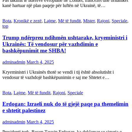
Pas takimit të liderëve evropianë në Londër, francezët dhe britanikët
kanë hartuar një plan paqeje për luftën në Ukrainë, të…
Bota
,
Kronikë e zezë
,
Lajme
,
Më të fundit
,
Mister
,
Rajoni
,
Speciale
,
top
Trump ndërpreu ndihmën ushtarake, kryeministri i
Ukrainës: Të vendosur për vazhdimin e
bashkëpunimit me SHBA!
adminadmin
March 4, 2025
Kryeministri i Ukrainës thotë se vendi i tij është absolutisht i
vendosur të vazhdojë bashkëpunimin e saj me Shtetet e…
Bota
,
Lajme
,
Më të fundit
,
Rajoni
,
Speciale
Erdogan: Izraeli nuk do të gjejë paqe pa themelimin
e shtetit palestinez
adminadmin
March 4, 2025
Presidenti turk, Recep Tayyip Erdogan, ka deklaruar se siguria e