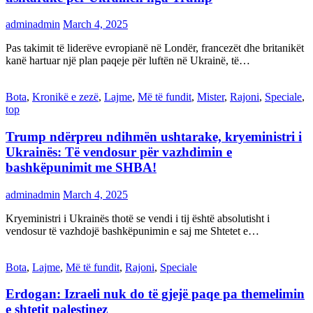
adminadmin
March 4, 2025
Pas takimit të liderëve evropianë në Londër, francezët dhe britanikët
kanë hartuar një plan paqeje për luftën në Ukrainë, të…
Bota
,
Kronikë e zezë
,
Lajme
,
Më të fundit
,
Mister
,
Rajoni
,
Speciale
,
top
Trump ndërpreu ndihmën ushtarake, kryeministri i
Ukrainës: Të vendosur për vazhdimin e
bashkëpunimit me SHBA!
adminadmin
March 4, 2025
Kryeministri i Ukrainës thotë se vendi i tij është absolutisht i
vendosur të vazhdojë bashkëpunimin e saj me Shtetet e…
Bota
,
Lajme
,
Më të fundit
,
Rajoni
,
Speciale
Erdogan: Izraeli nuk do të gjejë paqe pa themelimin
e shtetit palestinez