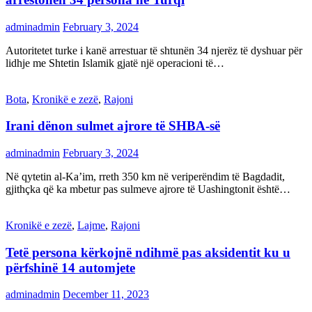
adminadmin
February 3, 2024
Autoritetet turke i kanë arrestuar të shtunën 34 njerëz të dyshuar për
lidhje me Shtetin Islamik gjatë një operacioni të…
Bota
,
Kronikë e zezë
,
Rajoni
Irani dënon sulmet ajrore të SHBA-së
adminadmin
February 3, 2024
Në qytetin al-Ka’im, rreth 350 km në veriperëndim të Bagdadit,
gjithçka që ka mbetur pas sulmeve ajrore të Uashingtonit është…
Kronikë e zezë
,
Lajme
,
Rajoni
Tetë persona kërkojnë ndihmë pas aksidentit ku u
përfshinë 14 automjete
adminadmin
December 11, 2023