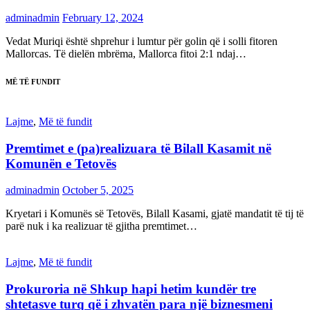
adminadmin
February 12, 2024
Vedat Muriqi është shprehur i lumtur për golin që i solli fitoren
Mallorcas. Të dielën mbrëma, Mallorca fitoi 2:1 ndaj…
MË TË FUNDIT
Lajme
,
Më të fundit
Premtimet e (pa)realizuara të Bilall Kasamit në
Komunën e Tetovës
adminadmin
October 5, 2025
Kryetari i Komunës së Tetovës, Bilall Kasami, gjatë mandatit të tij të
parë nuk i ka realizuar të gjitha premtimet…
Lajme
,
Më të fundit
Prokuroria në Shkup hapi hetim kundër tre
shtetasve turq që i zhvatën para një biznesmeni