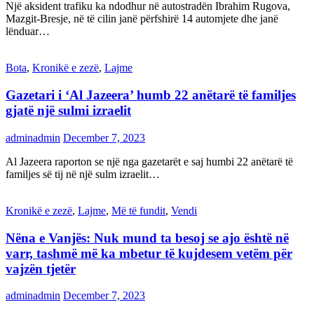
Një aksident trafiku ka ndodhur në autostradën Ibrahim Rugova,
Mazgit-Bresje, në të cilin janë përfshirë 14 automjete dhe janë
lënduar…
Bota
,
Kronikë e zezë
,
Lajme
Gazetari i ‘Al Jazeera’ humb 22 anëtarë të familjes
gjatë një sulmi izraelit
adminadmin
December 7, 2023
Al Jazeera raporton se një nga gazetarët e saj humbi 22 anëtarë të
familjes së tij në një sulm izraelit…
Kronikë e zezë
,
Lajme
,
Më të fundit
,
Vendi
Nëna e Vanjës: Nuk mund ta besoj se ajo është në
varr, tashmë më ka mbetur të kujdesem vetëm për
vajzën tjetër
adminadmin
December 7, 2023