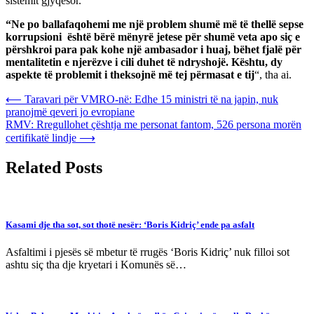
sistemit gjyqësor.
“Ne po ballafaqohemi me një problem shumë më të thellë sepse
korrupsioni është bërë mënyrë jetese për shumë veta apo siç e
përshkroi para pak kohe një ambasador i huaj, bëhet fjalë për
mentalitetin e njerëzve i cili duhet të ndryshojë. Kështu, dy
aspekte të problemit i theksojnë më tej përmasat e tij
“, tha ai.
Post
⟵
Taravari për VMRO-në: Edhe 15 ministri të na japin, nuk
pranojmë qeveri jo evropiane
navigation
RMV: Rregullohet çështja me personat fantom, 526 persona morën
certifikatë lindje
⟶
Related Posts
Kasami dje tha sot, sot thotë nesër: ‘Boris Kidriç’ ende pa asfalt
Asfaltimi i pjesës së mbetur të rrugës ‘Boris Kidriç’ nuk filloi sot
ashtu siç tha dje kryetari i Komunës së…