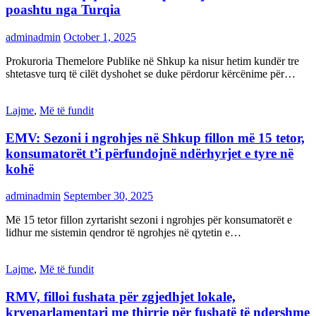
poashtu nga Turqia
adminadmin
October 1, 2025
Prokuroria Themelore Publike në Shkup ka nisur hetim kundër tre
shtetasve turq të cilët dyshohet se duke përdorur kërcënime për…
Lajme
,
Më të fundit
EMV: Sezoni i ngrohjes në Shkup fillon më 15 tetor,
konsumatorët t’i përfundojnë ndërhyrjet e tyre në
kohë
adminadmin
September 30, 2025
Më 15 tetor fillon zyrtarisht sezoni i ngrohjes për konsumatorët e
lidhur me sistemin qendror të ngrohjes në qytetin e…
Lajme
,
Më të fundit
RMV, filloi fushata për zgjedhjet lokale,
kryeparlamentari me thirrje për fushatë të ndershme