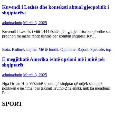
Kuvendi i Lezhës dhe konteksti aktual gjeopolitik i
shqiptarëve
adminadmin
March 3, 2025
Kuvendi i Lezhës i vitit 1444 është një ngjarje historike që edhe sot
prodhon mesazhe rëndësishme për kombin shqiptar. Ky…
Bota
,
Kulturë
,
Lajme
,
Më të fundit
,
Opinione
,
Rajoni
,
Speciale
,
top
E megjithatë Amerika është opsioni më i mirë për
shqiptarët
adminadmin
March 3, 2025
Nga Dritan Hila Vështirë se ndonjë shqiptar që ndjek sadopak
politikën e jashtme, pas takimit Trump-Zhelenski, nuk ka menduar:
Po…
SPORT