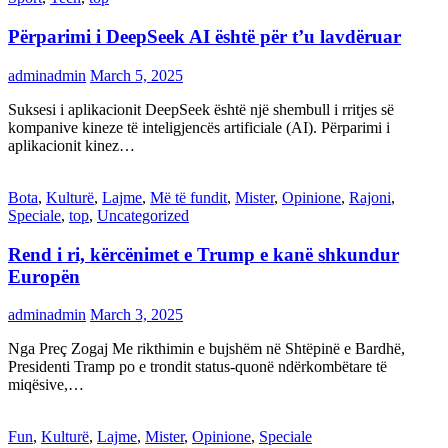
Përparimi i DeepSeek AI është për t’u lavdëruar
adminadmin
March 5, 2025
Suksesi i aplikacionit DeepSeek është një shembull i rritjes së
kompanive kineze të inteligjencës artificiale (AI). Përparimi i
aplikacionit kinez…
Bota
,
Kulturë
,
Lajme
,
Më të fundit
,
Mister
,
Opinione
,
Rajoni
,
Speciale
,
top
,
Uncategorized
Rend i ri, kërcënimet e Trump e kanë shkundur
Europën
adminadmin
March 3, 2025
Nga Preç Zogaj Me rikthimin e bujshëm në Shtëpinë e Bardhë,
Presidenti Tramp po e trondit status-quonë ndërkombëtare të
miqësive,…
Fun
,
Kulturë
,
Lajme
,
Mister
,
Opinione
,
Speciale