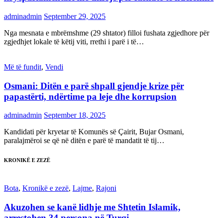
adminadmin
September 29, 2025
Nga mesnata e mbrëmshme (29 shtator) filloi fushata zgjedhore për
zgjedhjet lokale të këtij viti, rrethi i parë i të…
Më të fundit
,
Vendi
Osmani: Ditën e parë shpall gjendje krize për
papastërti, ndërtime pa leje dhe korrupsion
adminadmin
September 18, 2025
Kandidati për kryetar të Komunës së Çairit, Bujar Osmani,
paralajmëroi se që në ditën e parë të mandatit të tij…
KRONIKË E ZEZË
Bota
,
Kronikë e zezë
,
Lajme
,
Rajoni
Akuzohen se kanë lidhje me Shtetin Islamik,
arrestohen 34 persona në Turqi