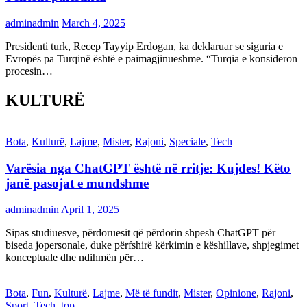
adminadmin
March 4, 2025
Presidenti turk, Recep Tayyip Erdogan, ka deklaruar se siguria e
Evropës pa Turqinë është e paimagjinueshme. “Turqia e konsideron
procesin…
KULTURË
Bota
,
Kulturë
,
Lajme
,
Mister
,
Rajoni
,
Speciale
,
Tech
Varësia nga ChatGPT është në rritje: Kujdes! Këto
janë pasojat e mundshme
adminadmin
April 1, 2025
Sipas studiuesve, përdoruesit që përdorin shpesh ChatGPT për
biseda jopersonale, duke përfshirë kërkimin e këshillave, shpjegimet
konceptuale dhe ndihmën për…
Bota
,
Fun
,
Kulturë
,
Lajme
,
Më të fundit
,
Mister
,
Opinione
,
Rajoni
,
Sport
,
Tech
,
top