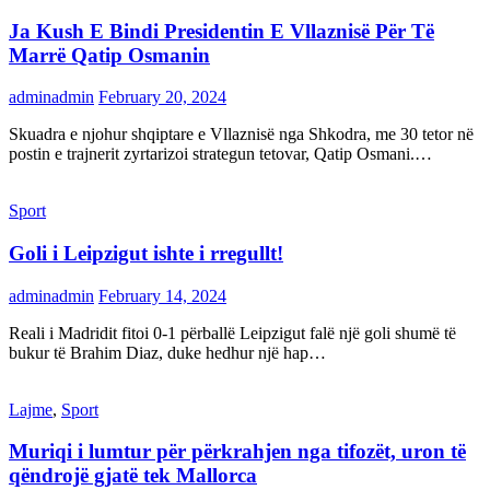
Ja Kush E Bindi Presidentin E Vllaznisë Për Të
Marrë Qatip Osmanin
adminadmin
February 20, 2024
Skuadra e njohur shqiptare e Vllaznisë nga Shkodra, me 30 tetor në
postin e trajnerit zyrtarizoi strategun tetovar, Qatip Osmani.…
Sport
Goli i Leipzigut ishte i rregullt!
adminadmin
February 14, 2024
Reali i Madridit fitoi 0-1 përballë Leipzigut falë një goli shumë të
bukur të Brahim Diaz, duke hedhur një hap…
Lajme
,
Sport
Muriqi i lumtur për përkrahjen nga tifozët, uron të
qëndrojë gjatë tek Mallorca