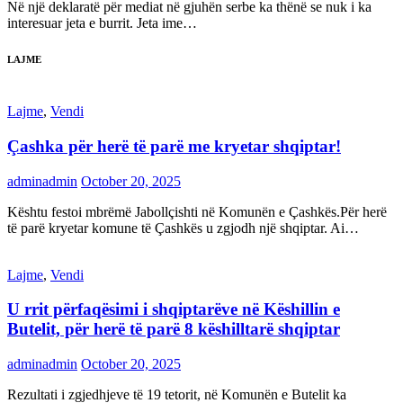
Në një deklaratë për mediat në gjuhën serbe ka thënë se nuk i ka
interesuar jeta e burrit. Jeta ime…
LAJME
Lajme
,
Vendi
Çashka për herë të parë me kryetar shqiptar!
adminadmin
October 20, 2025
Kështu festoi mbrëmë Jabollçishti në Komunën e Çashkës.Për herë
të parë kryetar komune të Çashkës u zgjodh një shqiptar. Ai…
Lajme
,
Vendi
U rrit përfaqësimi i shqiptarëve në Këshillin e
Butelit, për herë të parë 8 këshilltarë shqiptar
adminadmin
October 20, 2025
Rezultati i zgjedhjeve të 19 tetorit, në Komunën e Butelit ka