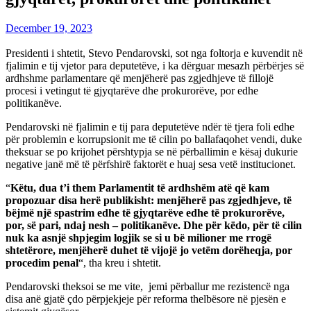
December 19, 2023
Presidenti i shtetit, Stevo Pendarovski, sot nga foltorja e kuvendit në
fjalimin e tij vjetor para deputetëve, i ka dërguar mesazh përbërjes së
ardhshme parlamentare që menjëherë pas zgjedhjeve të fillojë
procesi i vetingut të gjyqtarëve dhe prokurorëve, por edhe
politikanëve.
Pendarovski në fjalimin e tij para deputetëve ndër të tjera foli edhe
për problemin e korrupsionit me të cilin po ballafaqohet vendi, duke
theksuar se po krijohet përshtypja se në përballimin e kësaj dukurie
negative janë më të përfshirë faktorët e huaj sesa vetë institucionet.
“
Këtu, dua t’i them Parlamentit të ardhshëm atë që kam
propozuar disa herë publikisht: menjëherë pas zgjedhjeve, të
bëjmë një spastrim edhe të gjyqtarëve edhe të prokurorëve,
por, së pari, ndaj nesh – politikanëve. Dhe për këdo, për të cilin
nuk ka asnjë shpjegim logjik se si u bë milioner me rrogë
shtetërore, menjëherë duhet të vijojë jo vetëm dorëheqja, por
procedim penal
“, tha kreu i shtetit.
Pendarovski theksoi se me vite, jemi përballur me rezistencë nga
disa anë gjatë çdo përpjekjeje për reforma thelbësore në pjesën e