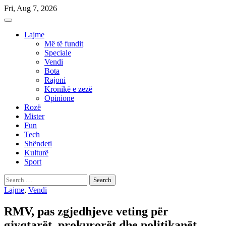
Skip
Fri, Aug 7, 2026
to
content
Lajme
Më të fundit
Speciale
Vendi
Bota
Rajoni
Kronikë e zezë
Opinione
Rozë
Mister
Fun
Tech
Shëndeti
Kulturë
Sport
Search
for:
Lajme
,
Vendi
RMV, pas zgjedhjeve veting për
gjyqtarët, prokurorët dhe politikanët