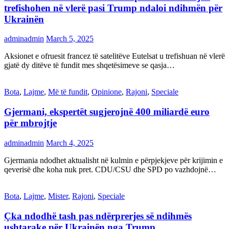
trefishohen në vlerë pasi Trump ndaloi ndihmën për
Ukrainën
adminadmin
March 5, 2025
Aksionet e ofruesit francez të satelitëve Eutelsat u trefishuan në vlerë
gjatë dy ditëve të fundit mes shqetësimeve se qasja…
Bota
,
Lajme
,
Më të fundit
,
Opinione
,
Rajoni
,
Speciale
Gjermani, ekspertët sugjerojnë 400 miliardë euro
për mbrojtje
adminadmin
March 4, 2025
Gjermania ndodhet aktualisht në kulmin e përpjekjeve për krijimin e
qeverisë dhe koha nuk pret. CDU/CSU dhe SPD po vazhdojnë…
Bota
,
Lajme
,
Mister
,
Rajoni
,
Speciale
Çka ndodhë tash pas ndërprerjes së ndihmës
ushtarake për Ukrainën nga Trump