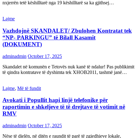
nxjerrën tetë këshilltarë nga 19 këshilltarë sa ka gjithsej…
Lajme
Vazhdojnë SKANDALET/ Zbulohen Kontratat tek
“NP- PARKINGU” të Bilall Kasamit
(DOKUMENT)
adminadmin
October 17, 2025
Skandalet në komunën e Tetovës nuk kanë të ndalur! Pas publikimit
të qindra kontratave të dyshimta tek XHOB2011, tashmë janë…
Lajme
,
Më të fundit
Avokati i Popullit hapi linjë telefonike për
raportimin e shkeljeve të të drejtave të votimit në
RMV
adminadmin
October 17, 2025
Nëse të dielën, në ditën e raundit të parë të zgjedhjeve lokale,