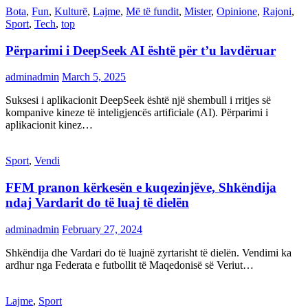
Bota
,
Fun
,
Kulturë
,
Lajme
,
Më të fundit
,
Mister
,
Opinione
,
Rajoni
,
Sport
,
Tech
,
top
Përparimi i DeepSeek AI është për t’u lavdëruar
adminadmin
March 5, 2025
Suksesi i aplikacionit DeepSeek është një shembull i rritjes së
kompanive kineze të inteligjencës artificiale (AI). Përparimi i
aplikacionit kinez…
Sport
,
Vendi
FFM pranon kërkesën e kuqezinjëve, Shkëndija
ndaj Vardarit do të luaj të dielën
adminadmin
February 27, 2024
Shkëndija dhe Vardari do të luajnë zyrtarisht të dielën. Vendimi ka
ardhur nga Federata e futbollit të Maqedonisë së Veriut…
Lajme
,
Sport