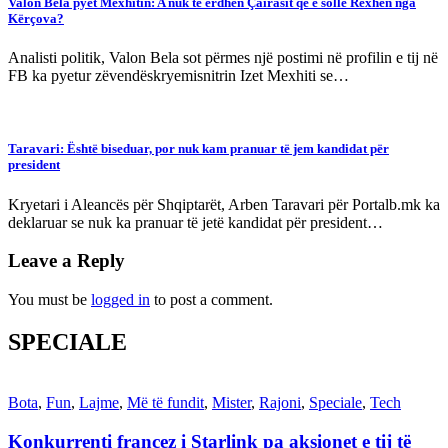
Valon Bela pyet Mexhitin: A nuk të erdhën Çairasit që e solle Rexhën nga
Kërçova?
Analisti politik, Valon Bela sot përmes një postimi në profilin e tij në
FB ka pyetur zëvendëskryemisnitrin Izet Mexhiti se…
Taravari: Është biseduar, por nuk kam pranuar të jem kandidat për
president
Kryetari i Aleancës për Shqiptarët, Arben Taravari për Portalb.mk ka
deklaruar se nuk ka pranuar të jetë kandidat për president…
Leave a Reply
You must be
logged in
to post a comment.
SPECIALE
Bota
,
Fun
,
Lajme
,
Më të fundit
,
Mister
,
Rajoni
,
Speciale
,
Tech
Konkurrenti francez i Starlink pa aksionet e tij të