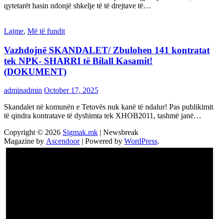
qytetarët hasin ndonjë shkelje të të drejtave të…
Lajme
,
Më të fundit
Vazhdojnē SKANDALET/ Zbulohen 141 kontratat
tek NPK- SHARRI të Bilall Kasamit!
(DOKUMENT)
adminadmin
October 17, 2025
Skandalet në komunën e Tetovës nuk kanë të ndalur! Pas publikimit
të qindra kontratave të dyshimta tek XHOB2011, tashmë janë…
Copyright © 2026
Sigmak.mk
| Newsbreak
Magazine by
Ascendoor
| Powered by
WordPress
.