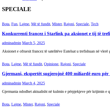
SPECIALE
Bota
,
Fun
,
Lajme
,
Më të fundit
,
Mister
,
Rajoni
,
Speciale
,
Tech
Konkurrenti francez i Starlink pa aksionet e tij të t
adminadmin
March 5, 2025
Aksionet e ofruesit francez të satelitëve Eutelsat u trefishuan në vler
Bota
,
Lajme
,
Më të fundit
,
Opinione
,
Rajoni
,
Speciale
Gjermani, ekspertët sugjerojnë 400 miliardë euro për
adminadmin
March 4, 2025
Gjermania ndodhet aktualisht në kulmin e përpjekjeve për krijimi
Bota
,
Lajme
,
Mister
,
Rajoni
,
Speciale