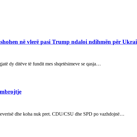
refishohen në vlerë pasi Trump ndaloi ndihmën për Ukra
ë gjatë dy ditëve të fundit mes shqetësimeve se qasja…
 mbrojtje
n e qeverisë dhe koha nuk pret. CDU/CSU dhe SPD po vazhdojnë…