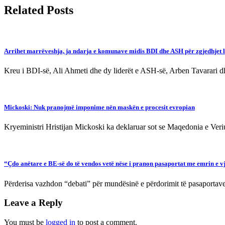
Related Posts
Arrihet marrëveshja, ja ndarja e komunave midis BDI dhe ASH për zgjedhjet 
Kreu i BDI-së, Ali Ahmeti dhe dy liderët e ASH-së, Arben Tavarari d
Mickoski: Nuk pranojmë imponime nën maskën e procesit evropian
Kryeministri Hristijan Mickoski ka deklaruar sot se Maqedonia e Ve
“Çdo anëtare e BE-së do të vendos vetë nëse i pranon pasaportat me emrin e v
Përderisa vazhdon “debati” për mundësinë e përdorimit të pasaportav
Leave a Reply
You must be
logged in
to post a comment.