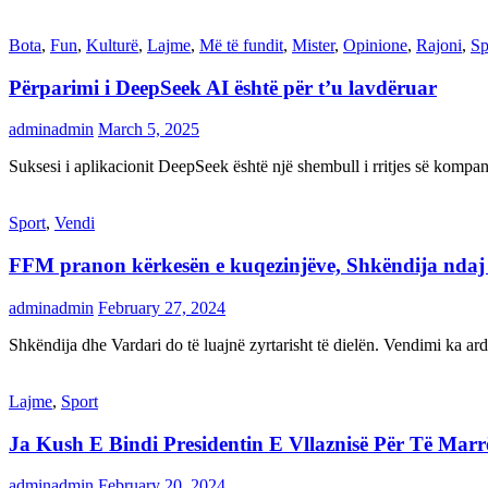
Bota
,
Fun
,
Kulturë
,
Lajme
,
Më të fundit
,
Mister
,
Opinione
,
Rajoni
,
Sp
Përparimi i DeepSeek AI është për t’u lavdëruar
adminadmin
March 5, 2025
Suksesi i aplikacionit DeepSeek është një shembull i rritjes së kompani
Sport
,
Vendi
FFM pranon kërkesën e kuqezinjëve, Shkëndija ndaj Va
adminadmin
February 27, 2024
Shkëndija dhe Vardari do të luajnë zyrtarisht të dielën. Vendimi ka a
Lajme
,
Sport
Ja Kush E Bindi Presidentin E Vllaznisë Për Të Mar
adminadmin
February 20, 2024