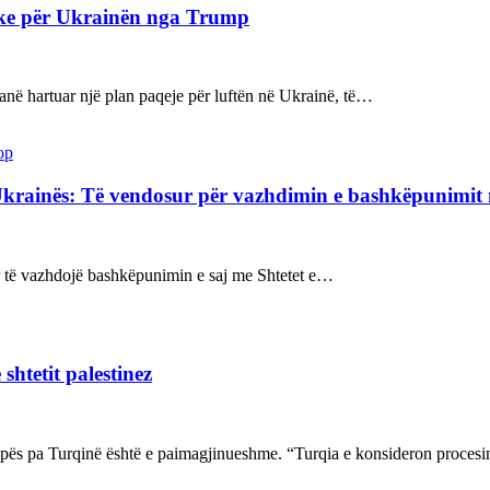
ake për Ukrainën nga Trump
kanë hartuar një plan paqeje për luftën në Ukrainë, të…
op
Ukrainës: Të vendosur për vazhdimin e bashkëpunimi
sur të vazhdojë bashkëpunimin e saj me Shtetet e…
shtetit palestinez
ropës pa Turqinë është e paimagjinueshme. “Turqia e konsideron proce