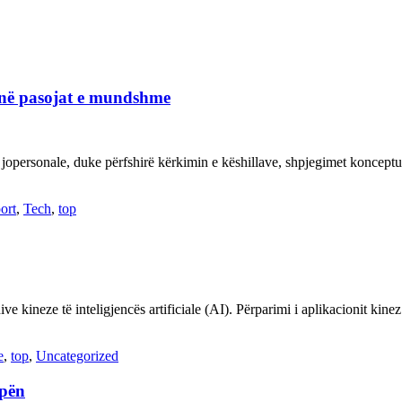
janë pasojat e mundshme
 jopersonale, duke përfshirë kërkimin e këshillave, shpjegimet konce
ort
,
Tech
,
top
ve kineze të inteligjencës artificiale (AI). Përparimi i aplikacionit kin
e
,
top
,
Uncategorized
opën