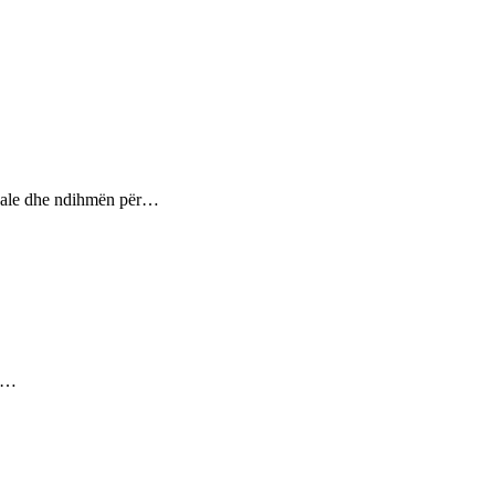
ptuale dhe ndihmën për…
ez…