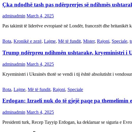
Çka ndodhë tash pas ndërprerjes së ndihmës ushtar
adminadmin
March 4, 2025
Pas takimit të liderëve evropianë në Londër, francezët dhe britanikët 
Bota
,
Kronikë e zezë
,
Lajme
,
Më të fundit
,
Mister
,
Rajoni
,
Speciale
,
t
Trump ndërpreu ndihmën ushtarake, kryeministri i 
adminadmin
March 4, 2025
Kryeministri i Ukrainës thotë se vendi i tij është absolutisht i vendo
Bota
,
Lajme
,
Më të fundit
,
Rajoni
,
Speciale
Erdogan: Izraeli nuk do të gjejë paqe pa themelimin e 
adminadmin
March 4, 2025
Presidenti turk, Recep Tayyip Erdogan, ka deklaruar se siguria e Ev