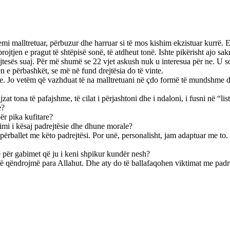
jemi malltretuar, përbuzur dhe harruar si të mos kishim ekzistuar kurrë.
ojtjen e pragut të shtëpisë sonë, të atdheut tonë. Ishte pikërisht ajo sak
e kujtesës suaj. Për më shumë se 22 vjet askush nuk u interesua për ne. 
ën e përbashkët, se më në fund drejtësia do të vinte.
 re. Jo vetëm që vazhduat të na malltretuani në çdo formë të mundshme d
zat tona të pafajshme, të cilat i përjashtoni dhe i ndaloni, i fusni në “lis
e?
ër pika kufitare?
imi i kësaj padrejtësie dhe dhune morale?
përballet me këto padrejtësi. Por unë, personalisht, jam adaptuar me to
në për gabimet që ju i keni shpikur kundër nesh?
 të qëndrojmë para Allahut. Dhe aty do të ballafaqohen viktimat me padre