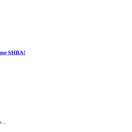
t me SHBA!
sin…