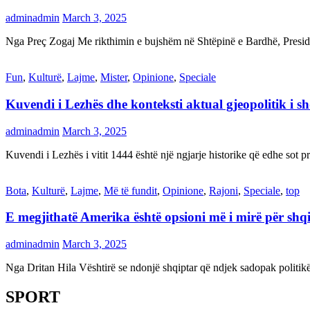
adminadmin
March 3, 2025
Nga Preç Zogaj Me rikthimin e bujshëm në Shtëpinë e Bardhë, Presid
Fun
,
Kulturë
,
Lajme
,
Mister
,
Opinione
,
Speciale
Kuvendi i Lezhës dhe konteksti aktual gjeopolitik i s
adminadmin
March 3, 2025
Kuvendi i Lezhës i vitit 1444 është një ngjarje historike që edhe s
Bota
,
Kulturë
,
Lajme
,
Më të fundit
,
Opinione
,
Rajoni
,
Speciale
,
top
E megjithatë Amerika është opsioni më i mirë për shq
adminadmin
March 3, 2025
Nga Dritan Hila Vështirë se ndonjë shqiptar që ndjek sadopak politi
SPORT