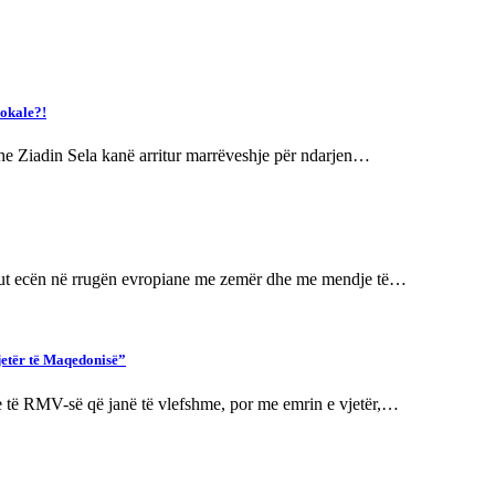
lokale?!
he Ziadin Sela kanë arritur marrëveshje për ndarjen…
riut ecën në rrugën evropiane me zemër dhe me mendje të…
jetër të Maqedonisë”
e të RMV-së që janë të vlefshme, por me emrin e vjetër,…