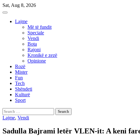
Skip
Sat, Aug 8, 2026
to
content
Lajme
Më të fundit
Speciale
Vendi
Bota
Rajoni
Kronikë e zezë
Opinione
Rozë
Mister
Fun
Tech
Shëndeti
Kulturë
Sport
Search
for:
Lajme
,
Vendi
Sadulla Bajrami letër VLEN-it: A keni fare