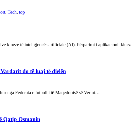
ort
,
Tech
,
top
ve kineze të inteligjencës artificiale (AI). Përparimi i aplikacionit kin
rdarit do të luaj të dielën
rdhur nga Federata e futbollit të Maqedonisë së Veriut…
rë Qatip Osmanin