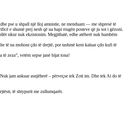
 Edhe pse u shpall një lloj amnistie, ne menduam — me shpresë të
rificë e shumë prej nesh që ua hapi rrugën posteve që ju sot i gëzoni.
U sollët sikur nuk ekzistonim. Megjithatë, edhe atëherë nuk humbëm
he të na mohoni çdo të drejtë, por tashmë keni kaluar çdo kufi të
ta të zeza”, vetëm sepse janë bijat tona!
. Nuk jam ankuar asnjëherë – përveçse tek Zoti im. Dhe tek Ai do të
jtësit, të shtypurit me zullumqarët.