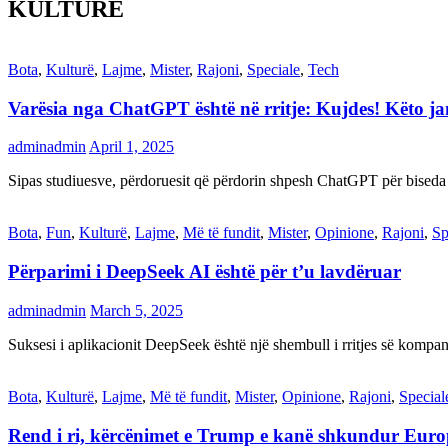
KULTURË
Bota
,
Kulturë
,
Lajme
,
Mister
,
Rajoni
,
Speciale
,
Tech
Varësia nga ChatGPT është në rritje: Kujdes! Këto 
adminadmin
April 1, 2025
Sipas studiuesve, përdoruesit që përdorin shpesh ChatGPT për biseda
Bota
,
Fun
,
Kulturë
,
Lajme
,
Më të fundit
,
Mister
,
Opinione
,
Rajoni
,
Sp
Përparimi i DeepSeek AI është për t’u lavdëruar
adminadmin
March 5, 2025
Suksesi i aplikacionit DeepSeek është një shembull i rritjes së kompani
Bota
,
Kulturë
,
Lajme
,
Më të fundit
,
Mister
,
Opinione
,
Rajoni
,
Special
Rend i ri, kërcënimet e Trump e kanë shkundur Eur