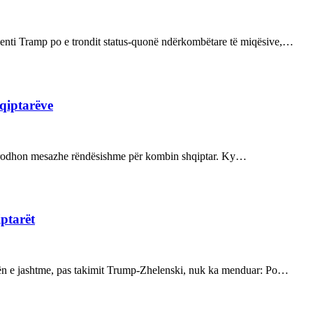
enti Tramp po e trondit status-quonë ndërkombëtare të miqësive,…
hqiptarëve
ot prodhon mesazhe rëndësishme për kombin shqiptar. Ky…
iptarët
kën e jashtme, pas takimit Trump-Zhelenski, nuk ka menduar: Po…