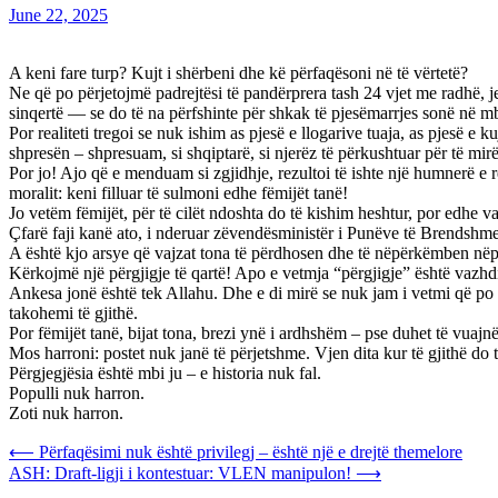
June 22, 2025
A keni fare turp? Kujt i shërbeni dhe kë përfaqësoni në të vërtetë?
Ne që po përjetojmë padrejtësi të pandërprera tash 24 vjet me radhë, 
sinqertë — se do të na përfshinte për shkak të pjesëmarrjes sonë në mbr
Por realiteti tregoi se nuk ishim as pjesë e llogarive tuaja, as pjesë 
shpresën – shpresuam, si shqiptarë, si njerëz të përkushtuar për të mir
Por jo! Ajo që e menduam si zgjidhje, rezultoi të ishte një humnerë e
moralit: keni filluar të sulmoni edhe fëmijët tanë!
Jo vetëm fëmijët, për të cilët ndoshta do të kishim heshtur, por edhe vaj
Çfarë faji kanë ato, i nderuar zëvendësministër i Punëve të Brendshm
A është kjo arsye që vajzat tona të përdhosen dhe të nëpërkëmben nëp
Kërkojmë një përgjigje të qartë! Apo e vetmja “përgjigje” është vazhd
Ankesa jonë është tek Allahu. Dhe e di mirë se nuk jam i vetmi që po 
takohemi të gjithë.
Por fëmijët tanë, bijat tona, brezi ynë i ardhshëm – pse duhet të vuaj
Mos harroni: postet nuk janë të përjetshme. Vjen dita kur të gjithë do
Përgjegjësia është mbi ju – e historia nuk fal.
Populli nuk harron.
Zoti nuk harron.
Post
⟵
Përfaqësimi nuk është privilegj – është një e drejtë themelore
ASH: Draft-ligji i kontestuar: VLEN manipulon!
⟶
navigation