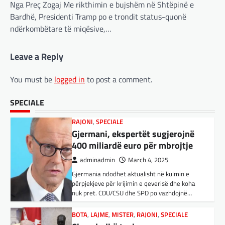
Nga Preç Zogaj Me rikthimin e bujshëm në Shtëpinë e
Gjermani, ekspertët sugjerojnë
inteligjencës artificiale (AI). Përparimi i
Bardhë, Presidenti Tramp po e trondit status-quonë
aplikacionit kinez…
400 miliardë euro për mbrojtje
ndërkombëtare të miqësive,…
adminadmin
March 4, 2025
BOTA
,
KULTURË
,
LAJME
,
MË TË FUNDIT
,
Gjermania ndodhet aktualisht në kulmin e
MISTER
,
OPINIONE
,
RAJONI
,
SPECIALE
,
TOP
,
Leave a Reply
përpjekjeve për krijimin e qeverisë dhe koha
UNCATEGORIZED
nuk pret. CDU/CSU dhe SPD po vazhdojnë…
Rend i ri, kërcënimet e Trump e
You must be
logged in
to post a comment.
kanë shkundur Europën
BOTA
,
LAJME
,
MISTER
,
RAJONI
,
SPECIALE
adminadmin
March 3, 2025
Çka ndodhë tash pas
SPECIALE
ndërprerjes së ndihmës
Nga Preç Zogaj Me rikthimin e bujshëm në
Shtëpinë e Bardhë, Presidenti Tramp po e
ushtarake për Ukrainën nga
trondit status-quonë ndërkombëtare të
Trump
miqësive,…
adminadmin
March 4, 2025
FUN
,
KULTURË
,
LAJME
,
MISTER
,
OPINIONE
,
Pas takimit të liderëve evropianë në Londër,
SPECIALE
francezët dhe britanikët kanë hartuar një
Kuvendi i Lezhës dhe konteksti
plan paqeje për luftën në Ukrainë, të…
aktual gjeopolitik i shqiptarëve
BOTA
,
KRONIKË E ZEZË
,
LAJME
,
adminadmin
March 3, 2025
MË TË FUNDIT
,
MISTER
,
RAJONI
,
SPECIALE
,
Kuvendi i Lezhës i vitit 1444 është një ngjarje