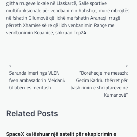
gjitha rrugëve lokale në Llaskarcë, Sallë sportive
multifunksionale për vendbanimin Rahshçe, murë mbrojtës
në fshatin Gllumovë që lidhë me fshatin Aranaqi, rrugë
përreth Xhamisë së re që lidh venbanimin Rahçe me
BOTA
,
LAJME
,
MË TË FUNDIT
,
OPINIONE
,
vendbanimin Kopanicë, shkruan Top24
RAJONI
,
SPECIALE
Gjermani, ekspertët sugjerojnë
400 miliardë euro për mbrojtje
adminadmin
March 4, 2025
Post
Gjermania ndodhet aktualisht në kulmin e
⟵
⟶
përpjekjeve për krijimin e qeverisë dhe koha
navigation
Saranda Imeri nga VLEN
“Dorëheqje me mesazh:
nuk pret. CDU/CSU dhe SPD po vazhdojnë…
fyen ambasadorin Meidani:
Gëzim Kadriu thërret për
Gllabërues meritash
bashkimin e shqiptarëve në
BOTA
,
LAJME
,
MISTER
,
RAJONI
,
SPECIALE
Kumanovë”
Çka ndodhë tash pas
ndërprerjes së ndihmës
ushtarake për Ukrainën nga
Related Posts
Trump
adminadmin
March 4, 2025
SpaceX ka lëshuar një satelit për eksplorimin e
Pas takimit të liderëve evropianë në Londër,