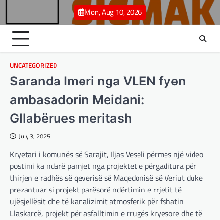
Skip
Mon, Aug 10, 2026
to
content
UNCATEGORIZED
Saranda Imeri nga VLEN fyen
ambasadorin Meidani:
Gllabërues meritash
July 3, 2025
Kryetari i komunës së Sarajit, Iljas Veseli përmes një video
postimi ka ndarë pamjet nga projektet e përgaditura për
thirjen e radhës së qeverisë së Maqedonisë së Veriut duke
prezantuar si projekt parësorë ndërtimin e rrjetit të
ujësjellësit dhe të kanalizimit atmosferik për fshatin
Llaskarcë, projekt për asfalltimin e rrugës kryesore dhe të