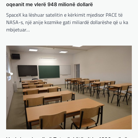
francezët dhe britanikët kanë hartuar një
oqeanit me vlerë 948 milionë dollarë
plan paqeje për luftën në Ukrainë, të…
SpaceX ka lëshuar satelitin e kërkimit mjedisor PACE të
NASA-s, një anije kozmike gati miliardë dollarëshe që u ka
BOTA
,
KRONIKË E ZEZË
,
LAJME
,
mbijetuar…
MË TË FUNDIT
,
MISTER
,
RAJONI
,
SPECIALE
,
TOP
Trump ndërpreu ndihmën
ushtarake, kryeministri i
Ukrainës: Të vendosur për
vazhdimin e bashkëpunimit me
SHBA!
adminadmin
March 4, 2025
Kryeministri i Ukrainës thotë se vendi i tij
është absolutisht i vendosur të vazhdojë
bashkëpunimin e saj me Shtetet e…
BOTA
,
LAJME
,
MË TË FUNDIT
,
RAJONI
,
SPECIALE
Erdogan: Izraeli nuk do të gjejë
paqe pa themelimin e shtetit