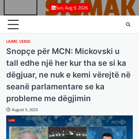
Skip
Sun, Aug 9, 2026
to
content
LAJME
,
VENDI
Snopçe për MCN: Mickovski u
tall edhe një her kur tha se si ka
dëgjuar, ne nuk e kemi vërejtë në
seanë parlamentare se ka
probleme me dëgjimin
August 5, 2025