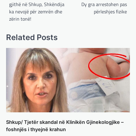
RAJONI
,
SPECIALE
gjithë në Shkup, Shkëndija
Dy gra arrestohen pas
Gjermani, ekspertët sugjerojnë
ka nevojë për zemrën dhe
përleshjes fizike
400 miliardë euro për mbrojtje
zërin tonë!
adminadmin
March 4, 2025
Gjermania ndodhet aktualisht në kulmin e
Related Posts
përpjekjeve për krijimin e qeverisë dhe koha
nuk pret. CDU/CSU dhe SPD po vazhdojnë…
BOTA
,
LAJME
,
MISTER
,
RAJONI
,
SPECIALE
Çka ndodhë tash pas
ndërprerjes së ndihmës
ushtarake për Ukrainën nga
Trump
adminadmin
March 4, 2025
Pas takimit të liderëve evropianë në Londër,
francezët dhe britanikët kanë hartuar një
plan paqeje për luftën në Ukrainë, të…
Shkup/ Tjetër skandal në Klinikën Gjinekologjike –
foshnjës i thyejnë krahun
BOTA
,
KRONIKË E ZEZË
,
LAJME
,
MË TË FUNDIT
,
MISTER
,
RAJONI
,
SPECIALE
,