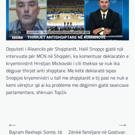
Deputeti i Aleancës për Shqiptarët, Halil Snopçe gjatë një
intervuste për MCN në Shqipëri, ka komentuar deklaratën e
kryeministrit Hristjan Mickovski i cili theksoi se nuk ika
dëgjuar thirjet anti shqiptare. Me këtë deklaratë sipas
Snopçes kryeministri u tall me shqiptarët e tij pasi ne nuk e
kemi vërejtur që ai ka probleme me dëgjimin gjatë seancave
parlamentare, shkruan Top24
Post
⟵
⟶
navigation
Bajram Rexhepi: Sonte, të
Zënkë familjare në Gostivar:
BOTA
,
LAJME
,
MË TË FUNDIT
,
OPINIONE
,