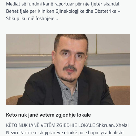
Mediat së fundmi kanë raportuar për një tjetër skandal.
TOP
Bëhet fjalë për Klinikën Gjinekologjike dhe Obstetrike –
Trump ndërpreu ndihmën
Shkup ku një foshnjeje…
ushtarake, kryeministri i
Ukrainës: Të vendosur për
vazhdimin e bashkëpunimit me
SHBA!
adminadmin
March 4, 2025
Kryeministri i Ukrainës thotë se vendi i tij
është absolutisht i vendosur të vazhdojë
bashkëpunimin e saj me Shtetet e…
BOTA
,
LAJME
,
MË TË FUNDIT
,
RAJONI
,
SPECIALE
Erdogan: Izraeli nuk do të gjejë
paqe pa themelimin e shtetit
palestinez
Këto nuk janë vetëm zgjedhje lokale
adminadmin
March 4, 2025
KËTO NUK JANË VETËM ZGJEDHJE LOKALE Shkruan: Xhelal
Presidenti turk, Recep Tayyip Erdogan, ka
Neziri Partitë e shqiptarëve etnikë po e hapin gradualisht
deklaruar se siguria e Evropës pa Turqinë