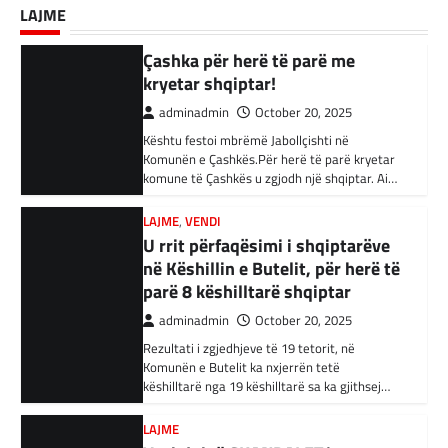
Shtetin Islamik, arrestohen 34
LAJME
Bujar Osmani, paralajmëroi se që në ditën e
persona në Turqi
parë të mandatit të tij…
LAJME
,
VENDI
adminadmin
February 3, 2024
U rrit përfaqësimi i shqiptarëve
në Këshillin e Butelit, për herë të
Autoritetet turke i kanë arrestuar të shtunën
34 njerëz të dyshuar për lidhje me Shtetin
parë 8 këshilltarë shqiptar
Islamik gjatë një operacioni të…
adminadmin
October 20, 2025
Rezultati i zgjedhjeve të 19 tetorit, në
BOTA
,
KRONIKË E ZEZË
,
RAJONI
Komunën e Butelit ka nxjerrën tetë
Irani dënon sulmet ajrore të
këshilltarë nga 19 këshilltarë sa ka gjithsej…
SHBA-së
adminadmin
February 3, 2024
LAJME
Vazhdojnë SKANDALET/
Në qytetin al-Ka’im, rreth 350 km në
veriperëndim të Bagdadit, gjithçka që ka
Zbulohen Kontratat tek “NP-
mbetur pas sulmeve ajrore të Uashingtonit
PARKINGU” të Bilall Kasamit
është…
(DOKUMENT)
adminadmin
October 17, 2025
KRONIKË E ZEZË
,
LAJME
,
RAJONI
Tetë persona kërkojnë ndihmë
Skandalet në komunën e Tetovës nuk kanë të
pas aksidentit ku u përfshinë 14
ndalur! Pas publikimit të qindra kontratave të
dyshimta tek XHOB2011, tashmë janë…
automjete