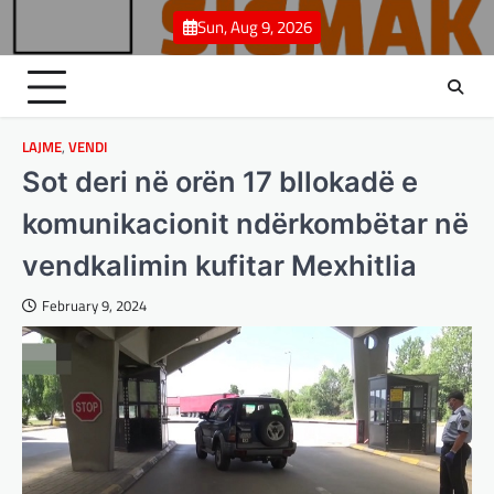
Skip
Sun, Aug 9, 2026
to
content
LAJME
,
VENDI
Sot deri në orën 17 bllokadë e
komunikacionit ndërkombëtar në
vendkalimin kufitar Mexhitlia
February 9, 2024