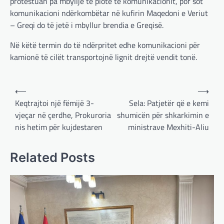
protestuan pa mbyllje të plotë të komunikacionit, por sot
komunikacioni ndërkombëtar në kufirin Maqedoni e Veriut
– Greqi do të jetë i mbyllur brendia e Greqisë.
Në këtë termin do të ndërpritet edhe komunikacioni për
kamionë të cilët transportojnë lignit drejtë vendit tonë.
Post
⟵
⟶
navigation
Keqtrajtoi një fëmijë 3-
Sela: Patjetër që e kemi
vjeçar në çerdhe, Prokuroria
shumicën për shkarkimin e
nis hetim për kujdestaren
ministrave Mexhiti-Aliu
Related Posts
BOTA
,
LAJME
,
MË TË FUNDIT
,
OPINIONE
,
RAJONI
,
SPECIALE
Gjermani, ekspertët sugjerojnë
400 miliardë euro për mbrojtje
adminadmin
March 4, 2025
Gjermania ndodhet aktualisht në kulmin e