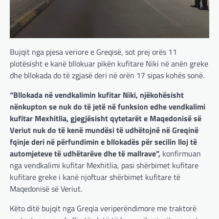
Bujqit nga pjesa veriore e Greqisë, sot prej orës 11
plotësisht e kanë bllokuar pikën kufitare Niki në anën greke
dhe bllokada do të zgjasë deri në orën 17 sipas kohës sonë.
“Bllokada në vendkalimin kufitar Niki, njëkohësisht
nënkupton se nuk do të jetë në funksion edhe vendkalimi
kufitar Mexhitlia, gjegjësisht qytetarët e Maqedonisë së
Veriut nuk do të kenë mundësi të udhëtojnë në Greqinë
fqinje deri në përfundimin e bllokadës për secilin lloj të
automjeteve të udhëtarëve dhe të mallrave”,
konfirmuan
nga vendkalimi kufitar Mexhitlia, pasi shërbimet kufitare
kufitare greke i kanë njoftuar shërbimet kufitare të
Maqedonisë së Veriut.
Këto ditë bujqit nga Greqia veriperëndimore me traktorë