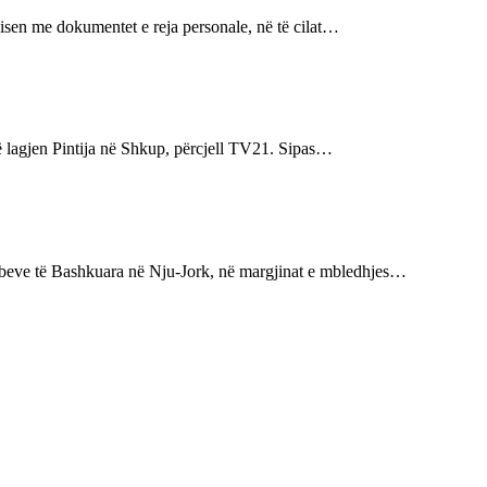
isen me dokumentet e reja personale, në të cilat…
në lagjen Pintija në Shkup, përcjell TV21. Sipas…
mbeve të Bashkuara në Nju-Jork, në margjinat e mbledhjes…