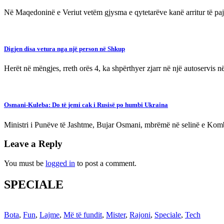
Në Maqedoninë e Veriut vetëm gjysma e qytetarëve kanë arritur të paj
Digjen disa vetura nga një person në Shkup
Herët në mëngjes, rreth orës 4, ka shpërthyer zjarr në një autoservis 
Osmani-Kuleba: Do të jemi cak i Rusisë po humbi Ukraina
Ministri i Punëve të Jashtme, Bujar Osmani, mbrëmë në selinë e Ko
Leave a Reply
You must be
logged in
to post a comment.
SPECIALE
Bota
,
Fun
,
Lajme
,
Më të fundit
,
Mister
,
Rajoni
,
Speciale
,
Tech