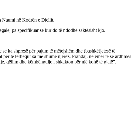
n Naumi në Kodrën e Diellit.
gale, pa specifikuar se kur do të ndodhë saktësisht kjo.
e se ka shpresë për pajtim të mëtejshëm dhe (bashkë)jetesë të
ht për të tërhequr sa më shumë njerëz. Prandaj, në emër të së ardhmes
je, qëllim dhe këmbëngulje i shkakton për një kohë të gjatë”,