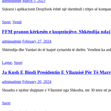
adminadmin
March 5, 2025
Suksesi i aplikacionit DeepSeek është një shembull i rritjes së kompani
Sport
,
Vendi
FFM pranon kërkesën e kuqezinjëve, Shkëndija ndaj Va
adminadmin
February 27, 2024
Shkëndija dhe Vardari do të luajnë zyrtarisht të dielën. Vendimi ka a
Lajme
,
Sport
Ja Kush E Bindi Presidentin E Vllaznisë Për Të Mar
adminadmin
February 20, 2024
Skuadra e njohur shqiptare e Vllaznisë nga Shkodra, me 30 tetor në pos
Sport