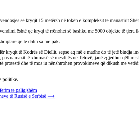
vendosjes së kryqit 15 metërsh në tokën e kompleksit të manastirit Shë
endimi është që kryqi të rrënohet së bashku me 5000 objekte të tjera ile
 shqiptarë që të dalin sa më pak.
r kryqit të Kodrës së Diellit, sepse aq më e madhe do të jetë bindja im
, pas namazit të xhumasë së mesditës në Tetovë, janë zgjedhur qëllimis
këtë protestë dhe të mos iu nënshtrohen provokimeve që dikush me vetëdi
 politike.
ferim të paligjshëm
meve të Rusisë e Serbisë
⟶