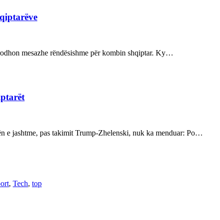
hqiptarëve
ot prodhon mesazhe rëndësishme për kombin shqiptar. Ky…
iptarët
kën e jashtme, pas takimit Trump-Zhelenski, nuk ka menduar: Po…
ort
,
Tech
,
top