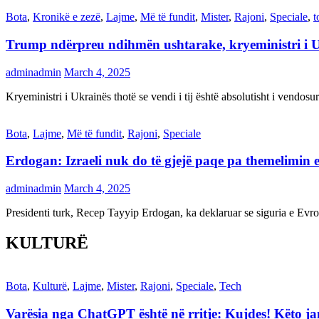
Bota
,
Kronikë e zezë
,
Lajme
,
Më të fundit
,
Mister
,
Rajoni
,
Speciale
,
t
Trump ndërpreu ndihmën ushtarake, kryeministri i 
adminadmin
March 4, 2025
Kryeministri i Ukrainës thotë se vendi i tij është absolutisht i vendo
Bota
,
Lajme
,
Më të fundit
,
Rajoni
,
Speciale
Erdogan: Izraeli nuk do të gjejë paqe pa themelimin e 
adminadmin
March 4, 2025
Presidenti turk, Recep Tayyip Erdogan, ka deklaruar se siguria e Ev
KULTURË
Bota
,
Kulturë
,
Lajme
,
Mister
,
Rajoni
,
Speciale
,
Tech
Varësia nga ChatGPT është në rritje: Kujdes! Këto 