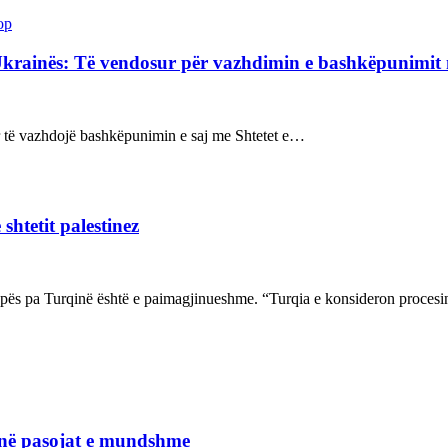
op
Ukrainës: Të vendosur për vazhdimin e bashkëpunimi
sur të vazhdojë bashkëpunimin e saj me Shtetet e…
shtetit palestinez
ropës pa Turqinë është e paimagjinueshme. “Turqia e konsideron proce
janë pasojat e mundshme