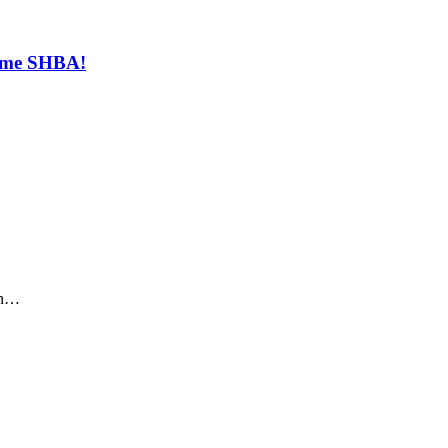
t me SHBA!
sin…