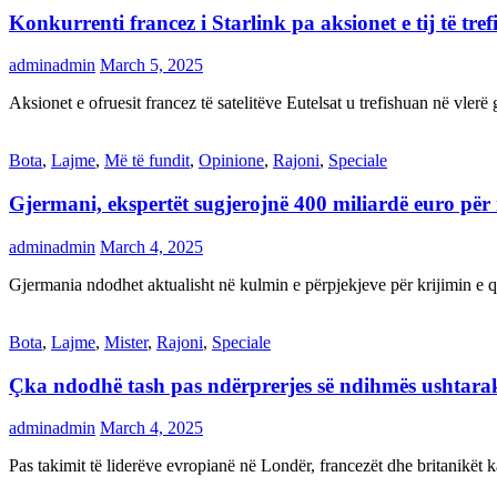
Konkurrenti francez i Starlink pa aksionet e tij të t
adminadmin
March 5, 2025
Aksionet e ofruesit francez të satelitëve Eutelsat u trefishuan në vler
Bota
,
Lajme
,
Më të fundit
,
Opinione
,
Rajoni
,
Speciale
Gjermani, ekspertët sugjerojnë 400 miliardë euro për
adminadmin
March 4, 2025
Gjermania ndodhet aktualisht në kulmin e përpjekjeve për krijimi
Bota
,
Lajme
,
Mister
,
Rajoni
,
Speciale
Çka ndodhë tash pas ndërprerjes së ndihmës ushtar
adminadmin
March 4, 2025
Pas takimit të liderëve evropianë në Londër, francezët dhe britanikët 