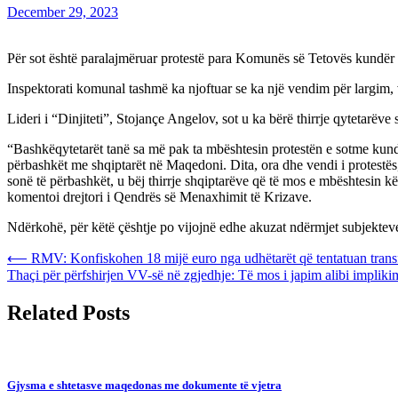
December 29, 2023
Për sot është paralajmëruar protestë para Komunës së Tetovës kundër 
Inspektorati komunal tashmë ka njoftuar se ka një vendim për largim, v
Lideri i “Dinjiteti”, Stojançe Angelov, sot u ka bërë thirrje qytetarëve
“Bashkëqytetarët tanë sa më pak ta mbështesin protestën e sotme kundë
përbashkët me shqiptarët në Maqedoni. Dita, ora dhe vendi i protestës
sonë të përbashkët, u bëj thirrje shqiptarëve që të mos e mbështesin 
komentoi drejtori i Qendrës së Menaxhimit të Krizave.
Ndërkohë, për këtë çështje po vijojnë edhe akuzat ndërmjet subjekteve
Post
⟵
RMV: Konfiskohen 18 mijë euro nga udhëtarët që tentatuan trans
Thaçi për përfshirjen VV-së në zgjedhje: Të mos i japim alibi impliki
navigation
Related Posts
Gjysma e shtetasve maqedonas me dokumente të vjetra