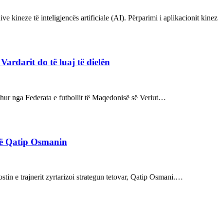
ve kineze të inteligjencës artificiale (AI). Përparimi i aplikacionit kin
rdarit do të luaj të dielën
rdhur nga Federata e futbollit të Maqedonisë së Veriut…
rë Qatip Osmanin
tin e trajnerit zyrtarizoi strategun tetovar, Qatip Osmani.…