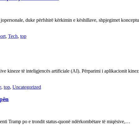
 jopersonale, duke përfshirë kërkimin e këshillave, shpjegimet konce
ort
,
Tech
,
top
ve kineze të inteligjencës artificiale (AI). Përparimi i aplikacionit kin
e
,
top
,
Uncategorized
opën
enti Tramp po e trondit status-quonë ndërkombëtare të miqësive,…