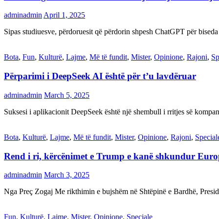
adminadmin
April 1, 2025
Sipas studiuesve, përdoruesit që përdorin shpesh ChatGPT për biseda
Bota
,
Fun
,
Kulturë
,
Lajme
,
Më të fundit
,
Mister
,
Opinione
,
Rajoni
,
Sp
Përparimi i DeepSeek AI është për t’u lavdëruar
adminadmin
March 5, 2025
Suksesi i aplikacionit DeepSeek është një shembull i rritjes së kompani
Bota
,
Kulturë
,
Lajme
,
Më të fundit
,
Mister
,
Opinione
,
Rajoni
,
Special
Rend i ri, kërcënimet e Trump e kanë shkundur Eur
adminadmin
March 3, 2025
Nga Preç Zogaj Me rikthimin e bujshëm në Shtëpinë e Bardhë, Presid
Fun
,
Kulturë
,
Lajme
,
Mister
,
Opinione
,
Speciale