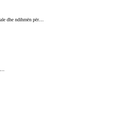
ptuale dhe ndihmën për…
ez…