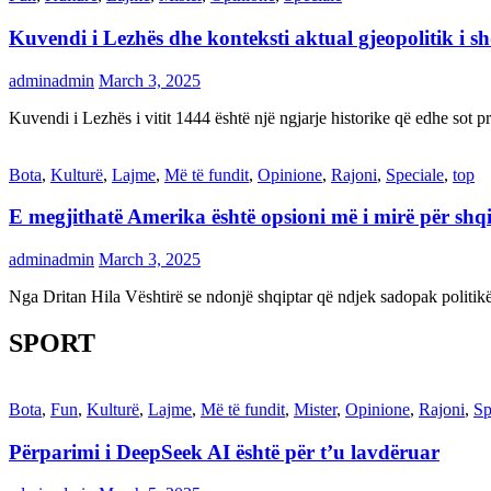
Kuvendi i Lezhës dhe konteksti aktual gjeopolitik i s
adminadmin
March 3, 2025
Kuvendi i Lezhës i vitit 1444 është një ngjarje historike që edhe s
Bota
,
Kulturë
,
Lajme
,
Më të fundit
,
Opinione
,
Rajoni
,
Speciale
,
top
E megjithatë Amerika është opsioni më i mirë për shq
adminadmin
March 3, 2025
Nga Dritan Hila Vështirë se ndonjë shqiptar që ndjek sadopak politi
SPORT
Bota
,
Fun
,
Kulturë
,
Lajme
,
Më të fundit
,
Mister
,
Opinione
,
Rajoni
,
Sp
Përparimi i DeepSeek AI është për t’u lavdëruar