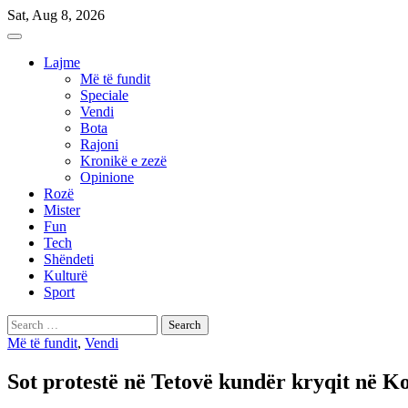
Skip
Sat, Aug 8, 2026
to
content
Lajme
Më të fundit
Speciale
Vendi
Bota
Rajoni
Kronikë e zezë
Opinione
Rozë
Mister
Fun
Tech
Shëndeti
Kulturë
Sport
Search
for:
Më të fundit
,
Vendi
Sot protestë në Tetovë kundër kryqit në Ko