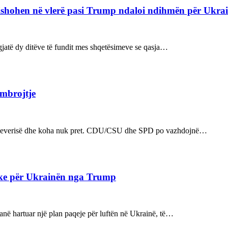
refishohen në vlerë pasi Trump ndaloi ndihmën për Ukra
ë gjatë dy ditëve të fundit mes shqetësimeve se qasja…
 mbrojtje
n e qeverisë dhe koha nuk pret. CDU/CSU dhe SPD po vazhdojnë…
ake për Ukrainën nga Trump
kanë hartuar një plan paqeje për luftën në Ukrainë, të…