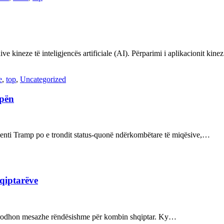
ve kineze të inteligjencës artificiale (AI). Përparimi i aplikacionit kin
e
,
top
,
Uncategorized
opën
enti Tramp po e trondit status-quonë ndërkombëtare të miqësive,…
hqiptarëve
ot prodhon mesazhe rëndësishme për kombin shqiptar. Ky…