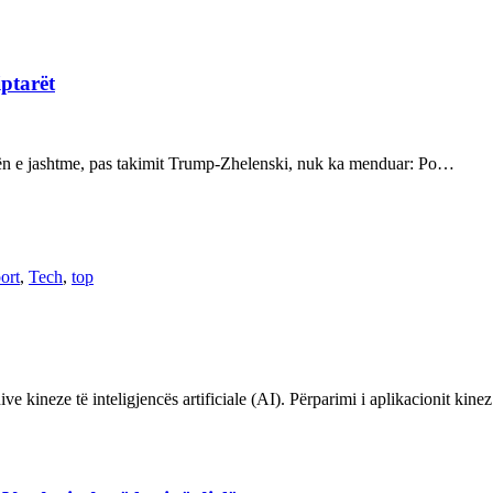
iptarët
kën e jashtme, pas takimit Trump-Zhelenski, nuk ka menduar: Po…
ort
,
Tech
,
top
ve kineze të inteligjencës artificiale (AI). Përparimi i aplikacionit kin