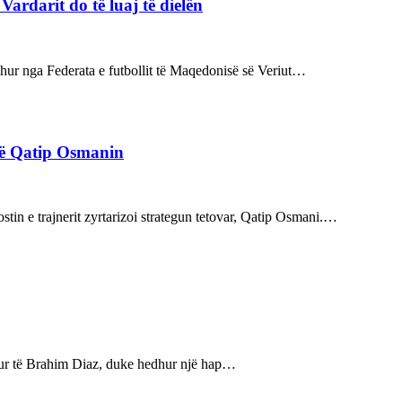
rdarit do të luaj të dielën
rdhur nga Federata e futbollit të Maqedonisë së Veriut…
rë Qatip Osmanin
tin e trajnerit zyrtarizoi strategun tetovar, Qatip Osmani.…
bukur të Brahim Diaz, duke hedhur një hap…