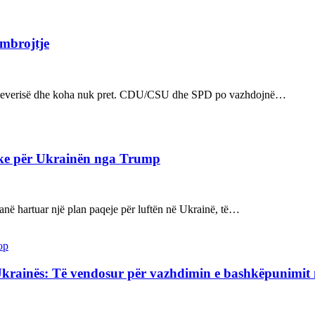
 mbrojtje
n e qeverisë dhe koha nuk pret. CDU/CSU dhe SPD po vazhdojnë…
ake për Ukrainën nga Trump
kanë hartuar një plan paqeje për luftën në Ukrainë, të…
op
Ukrainës: Të vendosur për vazhdimin e bashkëpunimi