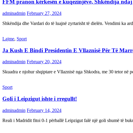
FFM pranon kërkesën e kuqezinjëve, Shkëndija ndaj Va
adminadmin
February 27, 2024
Shkëndija dhe Vardari do të luajnë zyrtarisht të dielën. Vendimi ka a
Lajme
,
Sport
Ja Kush E Bindi Presidentin E Vllaznisë Për Të Mar
adminadmin
February 20, 2024
Skuadra e njohur shqiptare e Vllaznisë nga Shkodra, me 30 tetor në pos
Sport
Goli i Leipzigut ishte i rregullt!
adminadmin
February 14, 2024
Reali i Madridit fitoi 0-1 përballë Leipzigut falë një goli shumë të 