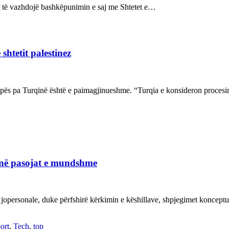
sur të vazhdojë bashkëpunimin e saj me Shtetet e…
shtetit palestinez
ropës pa Turqinë është e paimagjinueshme. “Turqia e konsideron proce
janë pasojat e mundshme
 jopersonale, duke përfshirë kërkimin e këshillave, shpjegimet konce
ort
,
Tech
,
top