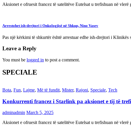
Aksionet e ofruesit francez të satelitëve Eutelsat u trefishuan në vler
Arrestohet ish-drejtori i Onkologjisë në Shkup, Nino Vasev
Pas një kërkimi të shkurtër është arrestuar edhe ish-drejtori i Klinikë
Leave a Reply
You must be
logged in
to post a comment.
SPECIALE
Bota
,
Fun
,
Lajme
,
Më të fundit
,
Mister
,
Rajoni
,
Speciale
,
Tech
Konkurrenti francez i Starlink pa aksionet e tij të t
adminadmin
March 5, 2025
Aksionet e ofruesit francez të satelitëve Eutelsat u trefishuan në vler