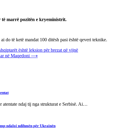
të marrë pozitën e kryeministrit.
 ai do të ketë mandat 100 ditësh pasi është qeveri teknike.
hqiptarët është leksion për brezat që vijnë
luar në Maqedoni
⟶
entat
 atentate ndaj tij nga strukturat e Serbisë. Ai…
 Trump ndaloi ndihmën për Ukrainën