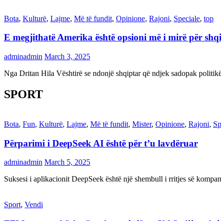
Bota
,
Kulturë
,
Lajme
,
Më të fundit
,
Opinione
,
Rajoni
,
Speciale
,
top
E megjithatë Amerika është opsioni më i mirë për shq
adminadmin
March 3, 2025
Nga Dritan Hila Vështirë se ndonjë shqiptar që ndjek sadopak politi
SPORT
Bota
,
Fun
,
Kulturë
,
Lajme
,
Më të fundit
,
Mister
,
Opinione
,
Rajoni
,
Sp
Përparimi i DeepSeek AI është për t’u lavdëruar
adminadmin
March 5, 2025
Suksesi i aplikacionit DeepSeek është një shembull i rritjes së kompani
Sport
,
Vendi