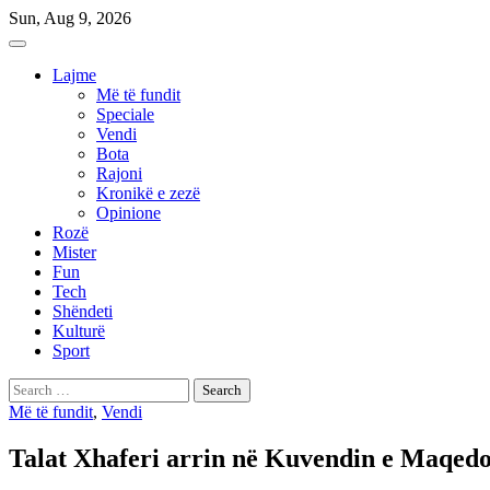
Skip
Sun, Aug 9, 2026
to
content
Lajme
Më të fundit
Speciale
Vendi
Bota
Rajoni
Kronikë e zezë
Opinione
Rozë
Mister
Fun
Tech
Shëndeti
Kulturë
Sport
Search
for:
Më të fundit
,
Vendi
Talat Xhaferi arrin në Kuvendin e Maqedon