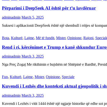
Përparimi i DeepSeek AI është për t’u lavdëruar
adminadmin
March 5, 2025
Suksesi i aplikacionit DeepSeek është një shembull i rritjes së kompani
Bota
,
Kulturë
,
Lajme
,
Më të fundit
,
Mister
,
Opinione
,
Rajoni
,
Special
Rend i ri, kërcënimet e Trump e kanë shkundur Eur
adminadmin
March 3, 2025
Nga Preç Zogaj Me rikthimin e bujshëm në Shtëpinë e Bardhë, Presid
Fun
,
Kulturë
,
Lajme
,
Mister
,
Opinione
,
Speciale
Kuvendi i Lezhës dhe konteksti aktual gjeopolitik i s
adminadmin
March 3, 2025
Kuvendi i Lezhës i vitit 1444 është një ngjarje historike që edhe s