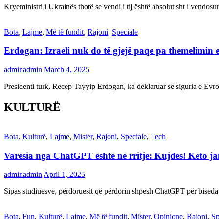
Kryeministri i Ukrainës thotë se vendi i tij është absolutisht i vendo
Bota
,
Lajme
,
Më të fundit
,
Rajoni
,
Speciale
Erdogan: Izraeli nuk do të gjejë paqe pa themelimin e 
adminadmin
March 4, 2025
Presidenti turk, Recep Tayyip Erdogan, ka deklaruar se siguria e Ev
KULTURË
Bota
,
Kulturë
,
Lajme
,
Mister
,
Rajoni
,
Speciale
,
Tech
Varësia nga ChatGPT është në rritje: Kujdes! Këto 
adminadmin
April 1, 2025
Sipas studiuesve, përdoruesit që përdorin shpesh ChatGPT për biseda
Bota
,
Fun
,
Kulturë
,
Lajme
,
Më të fundit
,
Mister
,
Opinione
,
Rajoni
,
Sp