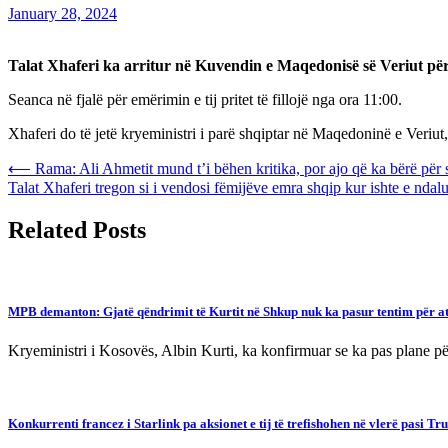
January 28, 2024
Talat Xhaferi ka arritur në Kuvendin e Maqedonisë së Veriut për 
Seanca në fjalë për emërimin e tij pritet të fillojë nga ora 11:00.
Xhaferi do të jetë kryeministri i parë shqiptar në Maqedoninë e Veriut,
Post
⟵
Rama: Ali Ahmetit mund t’i bëhen kritika, por ajo që ka bërë për s
Talat Xhaferi tregon si i vendosi fëmijëve emra shqip kur ishte e nda
navigation
Related Posts
MPB demanton: Gjatë qëndrimit të Kurtit në Shkup nuk ka pasur tentim për at
Kryeministri i Kosovës, Albin Kurti, ka konfirmuar se ka pas plane për
Konkurrenti francez i Starlink pa aksionet e tij të trefishohen në vlerë pasi