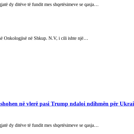
ë gjatë dy ditëve të fundit mes shqetësimeve se qasja…
s së Onkologjisë në Shkup. N.V, i cili ishte një…
refishohen në vlerë pasi Trump ndaloi ndihmën për Ukra
ë gjatë dy ditëve të fundit mes shqetësimeve se qasja…