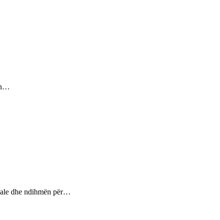
sin…
ptuale dhe ndihmën për…