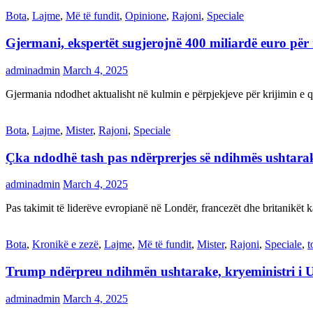
Bota
,
Lajme
,
Më të fundit
,
Opinione
,
Rajoni
,
Speciale
Gjermani, ekspertët sugjerojnë 400 miliardë euro për
adminadmin
March 4, 2025
Gjermania ndodhet aktualisht në kulmin e përpjekjeve për krijimi
Bota
,
Lajme
,
Mister
,
Rajoni
,
Speciale
Çka ndodhë tash pas ndërprerjes së ndihmës ushtar
adminadmin
March 4, 2025
Pas takimit të liderëve evropianë në Londër, francezët dhe britanikët 
Bota
,
Kronikë e zezë
,
Lajme
,
Më të fundit
,
Mister
,
Rajoni
,
Speciale
,
t
Trump ndërpreu ndihmën ushtarake, kryeministri i 
adminadmin
March 4, 2025