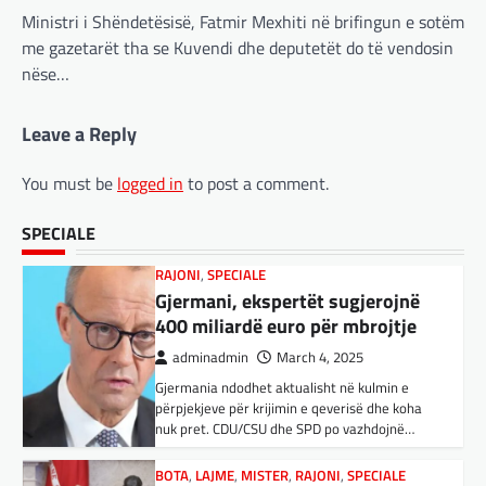
RAJONI
,
SPECIALE
shembull i rritjes së kompanive kineze të
Ministri i Shëndetësisë, Fatmir Mexhiti në brifingun e sotëm
Gjermani, ekspertët sugjerojnë
inteligjencës artificiale (AI). Përparimi i
me gazetarët tha se Kuvendi dhe deputetët do të vendosin
aplikacionit kinez…
400 miliardë euro për mbrojtje
nëse…
adminadmin
March 4, 2025
BOTA
,
KULTURË
,
LAJME
,
MË TË FUNDIT
,
Gjermania ndodhet aktualisht në kulmin e
MISTER
,
OPINIONE
,
RAJONI
,
SPECIALE
,
TOP
,
Leave a Reply
përpjekjeve për krijimin e qeverisë dhe koha
UNCATEGORIZED
nuk pret. CDU/CSU dhe SPD po vazhdojnë…
Rend i ri, kërcënimet e Trump e
You must be
logged in
to post a comment.
kanë shkundur Europën
BOTA
,
LAJME
,
MISTER
,
RAJONI
,
SPECIALE
adminadmin
March 3, 2025
Çka ndodhë tash pas
SPECIALE
Nga Preç Zogaj Me rikthimin e bujshëm në
ndërprerjes së ndihmës
Shtëpinë e Bardhë, Presidenti Tramp po e
ushtarake për Ukrainën nga
trondit status-quonë ndërkombëtare të
Trump
miqësive,…
adminadmin
March 4, 2025
FUN
,
KULTURË
,
LAJME
,
MISTER
,
OPINIONE
,
Pas takimit të liderëve evropianë në Londër,
SPECIALE
francezët dhe britanikët kanë hartuar një
Kuvendi i Lezhës dhe konteksti
plan paqeje për luftën në Ukrainë, të…
aktual gjeopolitik i shqiptarëve
BOTA
,
KRONIKË E ZEZË
,
LAJME
,
adminadmin
March 3, 2025
MË TË FUNDIT
,
MISTER
,
RAJONI
,
SPECIALE
,