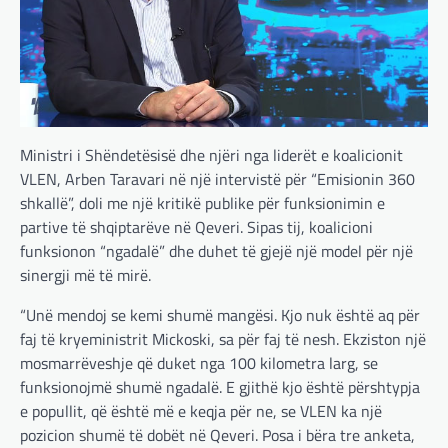
Ministri i Shëndetësisë dhe njëri nga liderët e koalicionit
VLEN, Arben Taravari në një intervistë për “Emisionin 360
shkallë”, doli me një kritikë publike për funksionimin e
partive të shqiptarëve në Qeveri. Sipas tij, koalicioni
funksionon “ngadalë” dhe duhet të gjejë një model për një
sinergji më të mirë.
“Unë mendoj se kemi shumë mangësi. Kjo nuk është aq për
faj të kryeministrit Mickoski, sa për faj të nesh. Ekziston një
mosmarrëveshje që duket nga 100 kilometra larg, se
funksionojmë shumë ngadalë. E gjithë kjo është përshtypja
e popullit, që është më e keqja për ne, se VLEN ka një
pozicion shumë të dobët në Qeveri. Posa i bëra tre anketa,