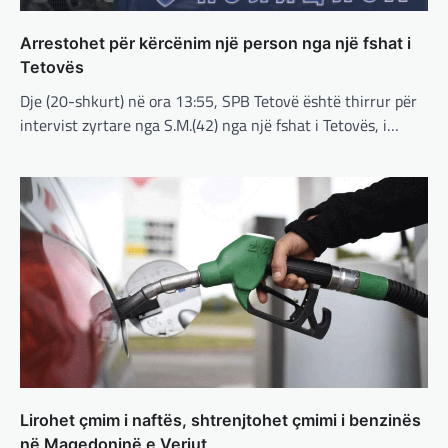
Pas takimit të liderëve evropianë në Londër,
francezët dhe britanikët kanë hartuar një
Arrestohet për kërcënim një person nga një fshat i
plan paqeje për luftën në Ukrainë, të…
Tetovës
BOTA
,
KRONIKË E ZEZË
,
LAJME
,
Dje (20-shkurt) në ora 13:55, SPB Tetovë është thirrur për
MË TË FUNDIT
,
MISTER
,
RAJONI
,
SPECIALE
,
intervist zyrtare nga S.M.(42) nga një fshat i Tetovës, i…
TOP
Trump ndërpreu ndihmën
ushtarake, kryeministri i
Ukrainës: Të vendosur për
vazhdimin e bashkëpunimit me
SHBA!
adminadmin
March 4, 2025
Kryeministri i Ukrainës thotë se vendi i tij
është absolutisht i vendosur të vazhdojë
bashkëpunimin e saj me Shtetet e…
BOTA
,
LAJME
,
MË TË FUNDIT
,
RAJONI
,
SPECIALE
Lirohet çmim i naftës, shtrenjtohet çmimi i benzinës
Erdogan: Izraeli nuk do të gjejë
paqe pa themelimin e shtetit
në Maqedoninë e Veriut