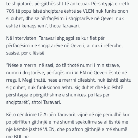
te shqiptarët përgjithësisht të anketuar. Përshtypja e rreth
70% të popullsisë shqiptare është se VLEN nuk funksionon
si duhet, dhe se përfaqësimi i shqiptarëve në Qeveri nuk
është i kënaqshëm“, thotë Taravari.
Në intervistën, Taravari shpjegoi se kur flet për
përfaqësimin e shqiptarëve në Qeveri, ai nuk i referohet
sasisë, por cilësisë.
“Nëse e merrni në sasi, do të thotë numri i ministrave,
numri i drejtorëve, përfaqësimi i VLEN në Qeveri është në
rregull. Megjithatë, nëse e merrni cilësisht, nuk është ashtu
siç duhet, nuk funksionon ashtu siç duhet dhe kjo është
përshtypja e përgjithshme e shumicës, po flas për
shqiptarët“, shtoi Taravari.
Këto qëndrime të Arbën Taravarit vijnë në një periudhë kur
po përfliten gjithnjë e më shumë spekulime se ai është me
një këmbë jashtë VLEN, dhe po afron gjithnjë e më shumë
me BDI-në.