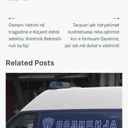
Post
⟵
⟶
navigation
Osmani: Hetimi në
Taravari për ndryshimet
BOTA
,
LAJME
,
MË TË FUNDIT
,
OPINIONE
,
tragjedinë e Koçanit është
kushtetuese: Isha optimist
RAJONI
,
SPECIALE
selektiv, Kreshnik Bekteshi
kur e formuam Qeverinë,
Gjermani, ekspertët sugjerojnë
nuk ka faj!
por sot më duket e vështirë!
400 miliardë euro për mbrojtje
adminadmin
March 4, 2025
Related Posts
Gjermania ndodhet aktualisht në kulmin e
përpjekjeve për krijimin e qeverisë dhe koha
nuk pret. CDU/CSU dhe SPD po vazhdojnë…
BOTA
,
LAJME
,
MISTER
,
RAJONI
,
SPECIALE
Çka ndodhë tash pas
ndërprerjes së ndihmës
ushtarake për Ukrainën nga
Trump
adminadmin
March 4, 2025