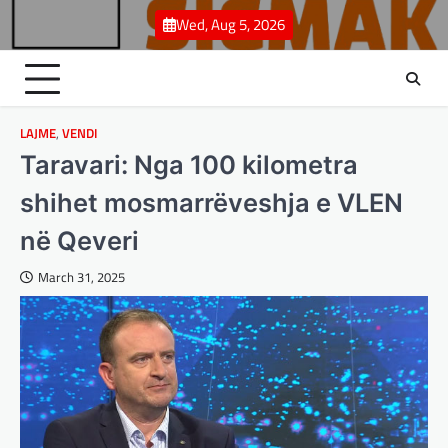
Skip
Wed, Aug 5, 2026
to
content
LAJME
,
VENDI
Taravari: Nga 100 kilometra
shihet mosmarrëveshja e VLEN
në Qeveri
March 31, 2025