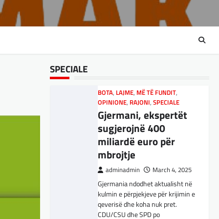
RAJONI
,
SPORT
,
TECH
,
TOP
Ukrainën
Përparimi i DeepSeek
AI është për t’u
adminadmin
March 5, 2025
lavdëruar
Aksionet e ofruesit francez të
satelitëve Eutelsat u trefishuan
adminadmin
March 5, 2025
në vlerë gjatë dy ditëve të fundit
SPECIALE
Suksesi i aplikacionit DeepSeek
mes shqetësimeve se qasja…
është një shembull i rritjes së
kompanive kineze të inteligjencës
BOTA
,
LAJME
,
MË TË FUNDIT
,
artificiale (AI). Përparimi i
OPINIONE
,
RAJONI
,
SPECIALE
aplikacionit kinez…
Gjermani, ekspertët
sugjerojnë 400
BOTA
,
KULTURË
,
LAJME
,
miliardë euro për
MË TË FUNDIT
,
MISTER
,
OPINIONE
,
mbrojtje
RAJONI
,
SPECIALE
,
TOP
,
UNCATEGORIZED
adminadmin
March 4, 2025
Rend i ri, kërcënimet
Gjermania ndodhet aktualisht në
e Trump e kanë
kulmin e përpjekjeve për krijimin e
shkundur Europën
qeverisë dhe koha nuk pret.
CDU/CSU dhe SPD po
adminadmin
March 3, 2025