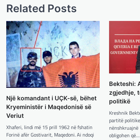
Related Posts
Bekteshi: 
zgjedhje, 
Një komandant i UÇK-së, bëhet
politikë
Kryeministër i Maqedonisë së
Kreshnik Bekte
Veriut
partitë politi
Xhaferi, lindi më 15 prill 1962 në fshatin
nënshkruajnë 
Forinë afër Gostivarit, Maqedoni. Ai ndoqi
obligohen që…