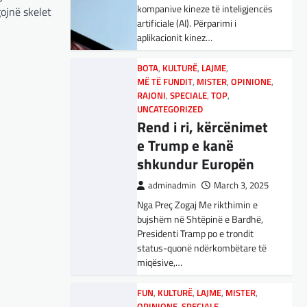
adminadmin
March 5, 2025
kompanive kineze të inteligjencës
Maqedonisë së Veriut…
gojnë skelet
Aksionet e ofruesit francez të
artificiale (AI). Përparimi i
satelitëve Eutelsat u trefishuan
aplikacionit kinez…
LAJME
,
SPORT
në vlerë gjatë dy ditëve të fundit
Ja Kush E Bindi
mes shqetësimeve se qasja…
BOTA
,
KULTURË
,
LAJME
,
Presidentin E
MË TË FUNDIT
,
MISTER
,
OPINIONE
,
Vllaznisë Për Të
BOTA
RAJONI
,
LAJME
,
SPECIALE
,
MË TË FUNDIT
,
TOP
,
,
OPINIONE
UNCATEGORIZED
Marrë Qatip Osmanin
,
RAJONI
,
SPECIALE
Gjermani, ekspertët
Rend i ri, kërcënimet
adminadmin
February 20,
sugjerojnë 400
e Trump e kanë
2024
miliardë euro për
shkundur Europën
Skuadra e njohur shqiptare e
mbrojtje
Vllaznisë nga Shkodra, me 30
adminadmin
March 3, 2025
tetor në postin e trajnerit
Nga Preç Zogaj Me rikthimin e
adminadmin
March 4, 2025
zyrtarizoi strategun tetovar, Qatip
bujshëm në Shtëpinë e Bardhë,
Gjermania ndodhet aktualisht në
Osmani.…
Presidenti Tramp po e trondit
kulmin e përpjekjeve për krijimin e
status-quonë ndërkombëtare të
qeverisë dhe koha nuk pret.
SPORT
miqësive,…
CDU/CSU dhe SPD po
Goli i Leipzigut ishte i
vazhdojnë…
rregullt!
FUN
,
KULTURË
,
LAJME
,
MISTER
,
OPINIONE
,
SPECIALE