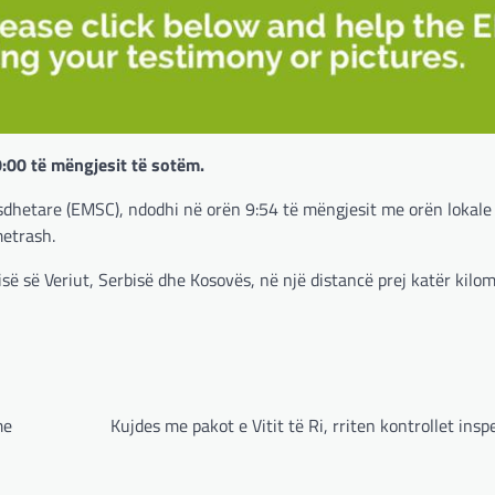
0:00 të mëngjesit të sotëm.
dhetare (EMSC), ndodhi në orën 9:54 të mëngjesit me orën lokale
metrash.
së së Veriut, Serbisë dhe Kosovës, në një distancë prej katër kilo
me
Kujdes me pakot e Vitit të Ri, rriten kontrollet ins