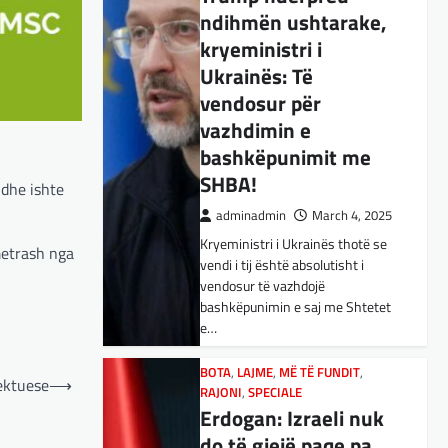
ndihmën ushtarake,
BOTA
,
KULTURË
,
LAJME
,
MË TË FUNDIT
,
OPINIONE
,
RAJONI
,
kryeministri i
SPECIALE
,
TOP
Ukrainës: Të
E megjithatë
vendosur për
Amerika është
vazhdimin e
opsioni më i mirë për
bashkëpunimit me
shqiptarët
SHBA!
 dhe ishte
adminadmin
March 3, 2025
adminadmin
March 4, 2025
Nga Dritan Hila Vështirë se
Kryeministri i Ukrainës thotë se
ndonjë shqiptar që ndjek sadopak
metrash nga
vendi i tij është absolutisht i
politikën e jashtme, pas takimit
vendosur të vazhdojë
Trump-Zhelenski, nuk ka
bashkëpunimin e saj me Shtetet
menduar: Po…
e…
BOTA
,
KULTURË
,
LAJME
,
MISTER
,
RAJONI
,
SPECIALE
,
TECH
BOTA
,
LAJME
,
MË TË FUNDIT
,
pektuese
⟶
Varësia nga ChatGPT
RAJONI
,
SPECIALE
Erdogan: Izraeli nuk
është në rritje:
do të gjejë paqe pa