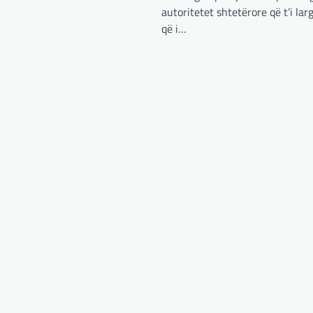
autoritetet shtetërore që t’i lar
që i…