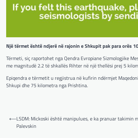
Një tërmet është ndjerë në rajonin e Shkupit pak para orës 1
Tërmeti, siç raportohet nga Qendra Evropiane Sizmologjike Mes
me magnitudë 2.2 të shkallës Rihter në një thellësi prej 5 kilo
Epiqendra e tërmetit u regjistrua në kufirin ndërmjet Maqedoni
Shkupi dhe 75 kilometra nga Prishtina.
Post
⟵
LSDM: Mickoski është manipulues, e ka pranuar takimin 
navigation
Palevskin