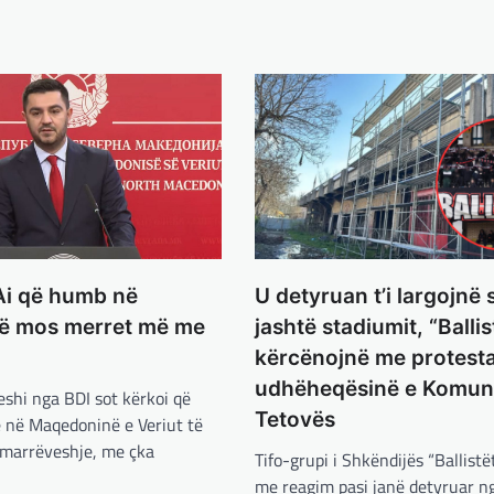
Ai që humb në
U detyruan t’i largojnë 
të mos merret më me
jashtë stadiumit, “Ballis
kërcënojnë me protest
udhëheqësinë e Komun
shi nga BDI sot kërkoi që
Tetovës
ke në Maqedoninë e Veriut të
marrëveshje, me çka
Tifo-grupi i Shkëndijës “Ballistë
me reagim pasi janë detyruar n