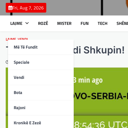
Skip
Fri, Aug 7, 2026
to
content
LAJME
ROZË
MISTER
FUN
TECH
SHËN
LAJME
,
VENDI
Më Të Fundit
Tërmeti shkundi Shkupin!
Speciale
December 19, 2023
Vendi
Bota
Rajoni
Kronikë E Zezë