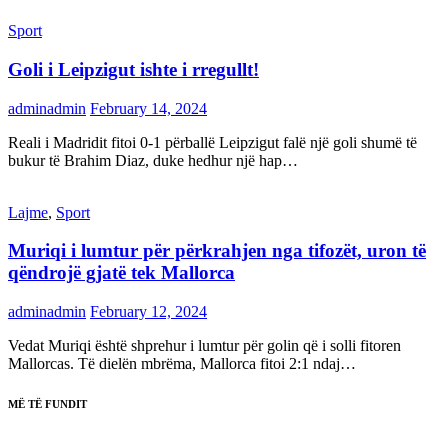
Sport
Goli i Leipzigut ishte i rregullt!
adminadmin
February 14, 2024
Reali i Madridit fitoi 0-1 përballë Leipzigut falë një goli shumë të
bukur të Brahim Diaz, duke hedhur një hap…
Lajme
,
Sport
Muriqi i lumtur për përkrahjen nga tifozët, uron të
qëndrojë gjatë tek Mallorca
adminadmin
February 12, 2024
Vedat Muriqi është shprehur i lumtur për golin që i solli fitoren
Mallorcas. Të dielën mbrëma, Mallorca fitoi 2:1 ndaj…
MË TË FUNDIT