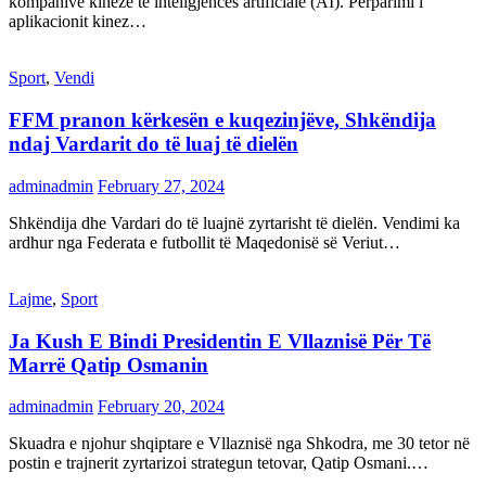
kompanive kineze të inteligjencës artificiale (AI). Përparimi i
aplikacionit kinez…
Sport
,
Vendi
FFM pranon kërkesën e kuqezinjëve, Shkëndija
ndaj Vardarit do të luaj të dielën
adminadmin
February 27, 2024
Shkëndija dhe Vardari do të luajnë zyrtarisht të dielën. Vendimi ka
ardhur nga Federata e futbollit të Maqedonisë së Veriut…
Lajme
,
Sport
Ja Kush E Bindi Presidentin E Vllaznisë Për Të
Marrë Qatip Osmanin
adminadmin
February 20, 2024
Skuadra e njohur shqiptare e Vllaznisë nga Shkodra, me 30 tetor në
postin e trajnerit zyrtarizoi strategun tetovar, Qatip Osmani.…