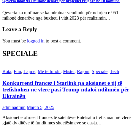
Qeveria ndan 951 milionë denarë për projektet rrugore në 10 komuna
Qeveria ka njoftuar se ka miratuar vendimin për ndarjen e 951
milionë denarëve nga buxheti i vitit 2023 për realizimin…
Leave a Reply
You must be
logged in
to post a comment.
SPECIALE
Bota
,
Fun
,
Lajme
,
Më të fundit
,
Mister
,
Rajoni
,
Speciale
,
Tech
Konkurrenti francez i Starlink pa aksionet e tij të
trefishohen në vlerë pasi Trump ndaloi ndihmën për
Ukrainën
adminadmin
March 5, 2025
Aksionet e ofruesit francez të satelitëve Eutelsat u trefishuan në vlerë
gjatë dy ditëve të fundit mes shqetësimeve se qasja…