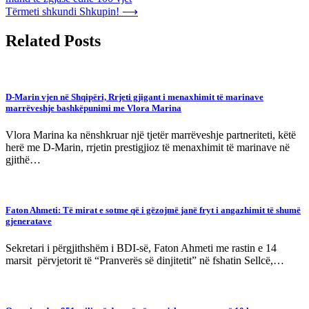
navigation
Tërmeti shkundi Shkupin!
⟶
Related Posts
D-Marin vjen në Shqipëri, Rrjeti gjigant i menaxhimit të marinave
marrëveshje bashkëpunimi me Vlora Marina
Vlora Marina ka nënshkruar një tjetër marrëveshje partneriteti, këtë
herë me D-Marin, rrjetin prestigjioz të menaxhimit të marinave në
gjithë…
Faton Ahmeti: Të mirat e sotme që i gëzojmë janë fryt i angazhimit të shumë
gjeneratave
Sekretari i përgjithshëm i BDI-së, Faton Ahmeti me rastin e 14
marsit përvjetorit të “Pranverës së dinjitetit” në fshatin Sellcë,…