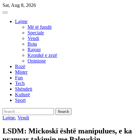
Skip
Sat, Aug 8, 2026
to
content
Lajme
Më të fundit
Speciale
Vendi
Bota
Rajoni
Kronikë e zezë
Opinione
Rozë
Mister
Fun
Tech
Shëndeti
Kulturë
Sport
Search
for:
Lajme
,
Vendi
LSDM: Mickoski është manipulues, e ka
pranuar takimin me Palevskin