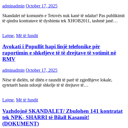
adminadmin
October 17, 2025
Skandalet në komunën e Tetovës nuk kanë të ndalur! Pas publikimit
të qindra kontratave të dyshimta tek XHOB2011, tashmë janë…
Lajme
,
Më të fundit
Avokati i Popullit hapi linjë telefonike për
raportimin e shkeljeve të të drejtave të votimit në
RMV
adminadmin
October 17, 2025
Nëse të dielën, në ditën e raundit të parë të zgjedhjeve lokale,
qytetarët hasin ndonjë shkelje të të drejtave të…
Lajme
,
Më të fundit
Vazhdojnē SKANDALET/ Zbulohen 141 kontratat
tek NPK- SHARRI të Bilall Kasamit!
(DOKUMENT)