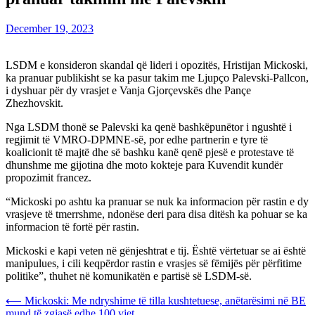
December 19, 2023
LSDM e konsideron skandal që lideri i opozitës, Hristijan Mickoski,
ka pranuar publikisht se ka pasur takim me Ljupço Palevski-Pallcon,
i dyshuar për dy vrasjet e Vanja Gjorçevskës dhe Pançe
Zhezhovskit.
Nga LSDM thonë se Palevski ka qenë bashkëpunëtor i ngushtë i
regjimit të VMRO-DPMNE-së, por edhe partnerin e tyre të
koalicionit të majtë dhe së bashku kanë qenë pjesë e protestave të
dhunshme me gijotina dhe moto kokteje para Kuvendit kundër
propozimit francez.
“Mickoski po ashtu ka pranuar se nuk ka informacion për rastin e dy
vrasjeve të tmerrshme, ndonëse deri para disa ditësh ka pohuar se ka
informacion të fortë për rastin.
Mickoski e kapi veten në gënjeshtrat e tij. Është vërtetuar se ai është
manipulues, i cili keqpërdor rastin e vrasjes së fëmijës për përfitime
politike”, thuhet në komunikatën e partisë së LSDM-së.
Post
⟵
Mickoski: Me ndryshime të tilla kushtetuese, anëtarësimi në BE
mund të zgjasë edhe 100 vjet