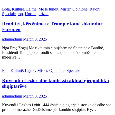
Bota
,
Kulturë
,
Lajme
,
Më të fundit
,
Mister
,
Opinione
,
Rajoni
,
Speciale
,
top
,
Uncategorized
Rend i ri, kërcënimet e Trump e kanë shkundur
Europën
adminadmin
March 3, 2025
Nga Preç Zogaj Me rikthimin e bujshëm në Shtëpinë e Bardhë,
Presidenti Tramp po e trondit status-quonë ndërkombëtare të
miqësive,…
Fun
,
Kulturë
,
Lajme
,
Mister
,
Opinione
,
Speciale
Kuvendi i Lezhës dhe konteksti aktual gjeopolitik i
shqiptarëve
adminadmin
March 3, 2025
Kuvendi i Lezhës i vitit 1444 është një ngjarje historike që edhe sot
prodhon mesazhe rëndësishme për kombin shqiptar. Ky…