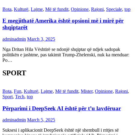
Bota
,
Kulturë
,
Lajme
,
Më të fundit
,
Opinione
,
Rajoni
,
Speciale
,
top
E megjithatë Amerika është opsioni më i mirë për
shqiptarët
adminadmin
March 3, 2025
Nga Dritan Hila Vështirë se ndonjë shqiptar që ndjek sadopak
politikën e jashtme, pas takimit Trump-Zhelenski, nuk ka menduar:
Po…
SPORT
Bota
,
Fun
,
Kulturë
,
Lajme
,
Më të fundit
,
Mister
,
Opinione
,
Rajoni
,
Sport
,
Tech
,
top
Përparimi i DeepSeek AI është për t’u lavdëruar
adminadmin
March 5, 2025
Suksesi i aplikacionit DeepSeek është një shembull i rritjes së