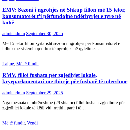
EMV: Sezoni i ngrohjes në Shkup fillon më 15 tetor,
konsumatorët t’i përfundojnë ndërhyrjet e tyre në
kohë
adminadmin
September 30, 2025
Më 15 tetor fillon zyrtarisht sezoni i ngrohjes për konsumatorët e
lidhur me sistemin qendror të ngrohjes në qytetin e…
Lajme
,
Më të fundit
RMV, filloi fushata për zgjedhjet lokale,
kryeparlamentari me thirrje për fushatë të ndershme
adminadmin
September 29, 2025
Nga mesnata e mbrëmshme (29 shtator) filloi fushata zgjedhore për
zgjedhjet lokale të këtij viti, rrethi i parë i të…
Më të fundit
,
Vendi