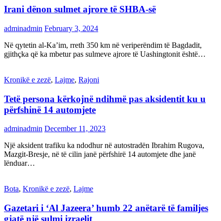
Irani dënon sulmet ajrore të SHBA-së
adminadmin
February 3, 2024
Në qytetin al-Ka’im, rreth 350 km në veriperëndim të Bagdadit,
gjithçka që ka mbetur pas sulmeve ajrore të Uashingtonit është…
Kronikë e zezë
,
Lajme
,
Rajoni
Tetë persona kërkojnë ndihmë pas aksidentit ku u
përfshinë 14 automjete
adminadmin
December 11, 2023
Një aksident trafiku ka ndodhur në autostradën Ibrahim Rugova,
Mazgit-Bresje, në të cilin janë përfshirë 14 automjete dhe janë
lënduar…
Bota
,
Kronikë e zezë
,
Lajme
Gazetari i ‘Al Jazeera’ humb 22 anëtarë të familjes
gjatë një sulmi izraelit