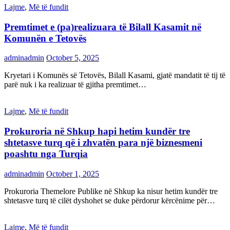
Lajme
,
Më të fundit
Premtimet e (pa)realizuara të Bilall Kasamit në
Komunën e Tetovës
adminadmin
October 5, 2025
Kryetari i Komunës së Tetovës, Bilall Kasami, gjatë mandatit të tij të
parë nuk i ka realizuar të gjitha premtimet…
Lajme
,
Më të fundit
Prokuroria në Shkup hapi hetim kundër tre
shtetasve turq që i zhvatën para një biznesmeni
poashtu nga Turqia
adminadmin
October 1, 2025
Prokuroria Themelore Publike në Shkup ka nisur hetim kundër tre
shtetasve turq të cilët dyshohet se duke përdorur kërcënime për…
Lajme
,
Më të fundit