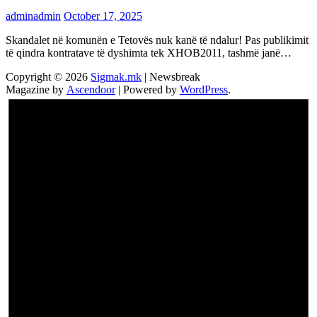
adminadmin
October 17, 2025
Skandalet në komunën e Tetovës nuk kanë të ndalur! Pas publikimit
të qindra kontratave të dyshimta tek XHOB2011, tashmë janë…
Copyright © 2026
Sigmak.mk
| Newsbreak
Magazine by
Ascendoor
| Powered by
WordPress
.