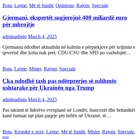
Bota
,
Lajme
,
Më të fundit
,
Opinione
,
Rajoni
,
Speciale
Gjermani, ekspertët sugjerojnë 400 miliardë euro
për mbrojtje
adminadmin
March 4, 2025
Gjermania ndodhet aktualisht në kulmin e përpjekjeve për krijimin e
qeverisë dhe koha nuk pret. CDU/CSU dhe SPD po vazhdojnë…
Bota
,
Lajme
,
Mister
,
Rajoni
,
Speciale
Çka ndodhë tash pas ndërprerjes së ndihmës
ushtarake për Ukrainën nga Trump
adminadmin
March 4, 2025
Pas takimit të liderëve evropianë në Londër, francezët dhe britanikët
kanë hartuar një plan paqeje për luftën në Ukrainë, të…
Bota
,
Kronikë e zezë
,
Lajme
,
Më të fundit
,
Mister
,
Rajoni
,
Speciale
,
top