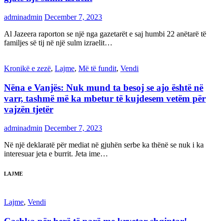
adminadmin
December 7, 2023
Al Jazeera raporton se një nga gazetarët e saj humbi 22 anëtarë të
familjes së tij në një sulm izraelit…
Kronikë e zezë
,
Lajme
,
Më të fundit
,
Vendi
Nëna e Vanjës: Nuk mund ta besoj se ajo është në
varr, tashmë më ka mbetur të kujdesem vetëm për
vajzën tjetër
adminadmin
December 7, 2023
Në një deklaratë për mediat në gjuhën serbe ka thënë se nuk i ka
interesuar jeta e burrit. Jeta ime…
LAJME
Lajme
,
Vendi