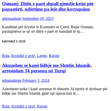
Osmani: Ditën e parë shpall gjendje krize për
papastërti, ndërtime pa leje dhe korrupsion
adminadmin
September 18, 2025
Kandidati për kryetar të Komunës së Çairit, Bujar Osmani,
paralajmëroi se që në ditën e parë të mandatit të tij…
KRONIKË E ZEZË
Bota
,
Kronikë e zezë
,
Lajme
,
Rajoni
Akuzohen se kanë lidhje me Shtetin Islamik,
arrestohen 34 persona në Turqi
adminadmin
February 3, 2024
Autoritetet turke i kanë arrestuar të shtunën 34 njerëz të dyshuar për
lidhje me Shtetin Islamik gjatë një operacioni të…
Bota
,
Kronikë e zezë
,
Rajoni