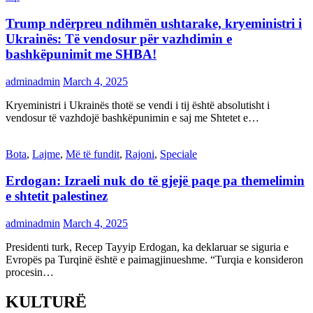
Trump ndërpreu ndihmën ushtarake, kryeministri i
Ukrainës: Të vendosur për vazhdimin e
bashkëpunimit me SHBA!
adminadmin
March 4, 2025
Kryeministri i Ukrainës thotë se vendi i tij është absolutisht i
vendosur të vazhdojë bashkëpunimin e saj me Shtetet e…
Bota
,
Lajme
,
Më të fundit
,
Rajoni
,
Speciale
Erdogan: Izraeli nuk do të gjejë paqe pa themelimin
e shtetit palestinez
adminadmin
March 4, 2025
Presidenti turk, Recep Tayyip Erdogan, ka deklaruar se siguria e
Evropës pa Turqinë është e paimagjinueshme. “Turqia e konsideron
procesin…
KULTURË