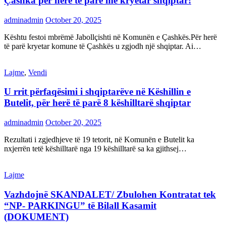
Çashka për herë të parë me kryetar shqiptar!
adminadmin
October 20, 2025
Kështu festoi mbrëmë Jabollçishti në Komunën e Çashkës.Për herë
të parë kryetar komune të Çashkës u zgjodh një shqiptar. Ai…
Lajme
,
Vendi
U rrit përfaqësimi i shqiptarëve në Këshillin e
Butelit, për herë të parë 8 këshilltarë shqiptar
adminadmin
October 20, 2025
Rezultati i zgjedhjeve të 19 tetorit, në Komunën e Butelit ka
nxjerrën tetë këshilltarë nga 19 këshilltarë sa ka gjithsej…
Lajme
Vazhdojnë SKANDALET/ Zbulohen Kontratat tek
“NP- PARKINGU” të Bilall Kasamit
(DOKUMENT)