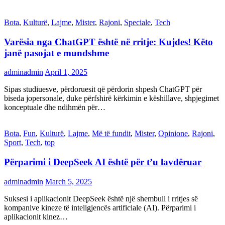
Bota
,
Kulturë
,
Lajme
,
Mister
,
Rajoni
,
Speciale
,
Tech
Varësia nga ChatGPT është në rritje: Kujdes! Këto
janë pasojat e mundshme
adminadmin
April 1, 2025
Sipas studiuesve, përdoruesit që përdorin shpesh ChatGPT për
biseda jopersonale, duke përfshirë kërkimin e këshillave, shpjegimet
konceptuale dhe ndihmën për…
Bota
,
Fun
,
Kulturë
,
Lajme
,
Më të fundit
,
Mister
,
Opinione
,
Rajoni
,
Sport
,
Tech
,
top
Përparimi i DeepSeek AI është për t’u lavdëruar
adminadmin
March 5, 2025
Suksesi i aplikacionit DeepSeek është një shembull i rritjes së
kompanive kineze të inteligjencës artificiale (AI). Përparimi i
aplikacionit kinez…