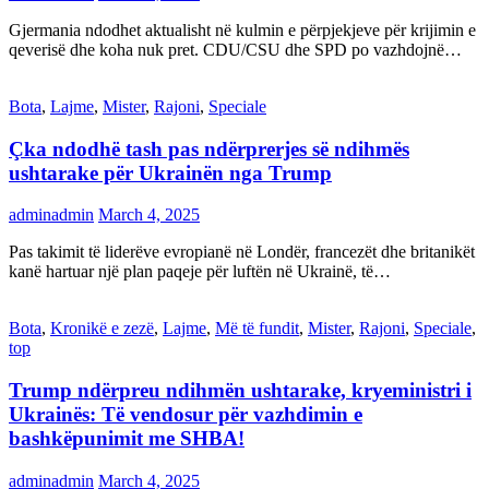
Gjermania ndodhet aktualisht në kulmin e përpjekjeve për krijimin e
qeverisë dhe koha nuk pret. CDU/CSU dhe SPD po vazhdojnë…
Bota
,
Lajme
,
Mister
,
Rajoni
,
Speciale
Çka ndodhë tash pas ndërprerjes së ndihmës
ushtarake për Ukrainën nga Trump
adminadmin
March 4, 2025
Pas takimit të liderëve evropianë në Londër, francezët dhe britanikët
kanë hartuar një plan paqeje për luftën në Ukrainë, të…
Bota
,
Kronikë e zezë
,
Lajme
,
Më të fundit
,
Mister
,
Rajoni
,
Speciale
,
top
Trump ndërpreu ndihmën ushtarake, kryeministri i
Ukrainës: Të vendosur për vazhdimin e
bashkëpunimit me SHBA!
adminadmin
March 4, 2025