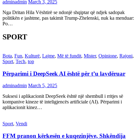
adminadmin
March 3, 2025
Nga Dritan Hila Vështirë se ndonjë shqiptar që ndjek sadopak
politikën e jashtme, pas takimit Trump-Zhelenski, nuk ka menduar:
Po…
SPORT
Bota
,
Fun
,
Kulturë
,
Lajme
,
Më të fundit
,
Mister
,
Opinione
,
Rajoni
,
Sport
,
Tech
,
top
Përparimi i DeepSeek AI është për t’u lavdëruar
adminadmin
March 5, 2025
Suksesi i aplikacionit DeepSeek është një shembull i rritjes së
kompanive kineze të inteligjencës artificiale (AI). Përparimi i
aplikacionit kinez…
Sport
,
Vendi
FFM pranon kërkesën e kuqezinjëve, Shkëndija