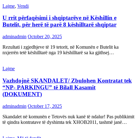
Lajme
,
Vendi
U rrit përfaqësimi i shqiptarëve në Këshillin e
Butelit, për herë të parë 8 këshilltarë shqiptar
adminadmin
October 20, 2025
Rezultati i zgjedhjeve të 19 tetorit, në Komunën e Butelit ka
nxjerrën tetë këshilltarë nga 19 këshilltarë sa ka gjithsej…
Lajme
Vazhdojnë SKANDALET/ Zbulohen Kontratat tek
“NP- PARKINGU” të Bilall Kasamit
(DOKUMENT)
adminadmin
October 17, 2025
Skandalet në komunën e Tetovës nuk kanë të ndalur! Pas publikimit
të qindra kontratave të dyshimta tek XHOB2011, tashmë janë…