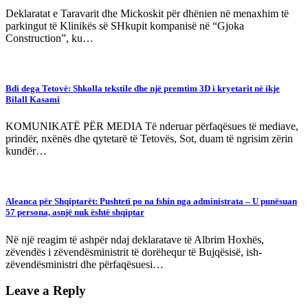
Deklaratat e Taravarit dhe Mickoskit për dhënien në menaxhim të
parkingut të Klinikës së SHkupit kompanisë në “Gjoka
Construction”, ku…
Bdi dega Tetovë: Shkolla tekstile dhe një premtim 3D i kryetarit në ikje
Bilall Kasami
KOMUNIKATË PËR MEDIA Të nderuar përfaqësues të mediave,
prindër, nxënës dhe qytetarë të Tetovës, Sot, duam të ngrisim zërin
kundër…
Aleanca për Shqiptarët: Pushteti po na fshin nga administrata – U punësuan
57 persona, asnjë nuk është shqiptar
Në një reagim të ashpër ndaj deklaratave të Albrim Hoxhës,
zëvendës i zëvendësministrit të dorëhequr të Bujqësisë, ish-
zëvendësministri dhe përfaqësuesi…
Leave a Reply