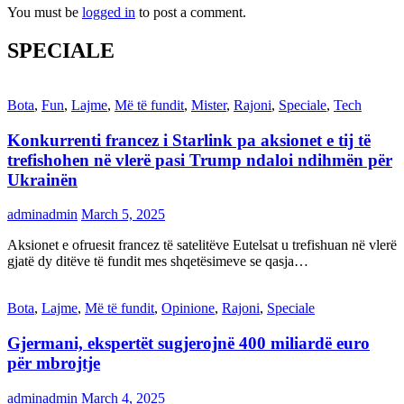
You must be
logged in
to post a comment.
SPECIALE
Bota
,
Fun
,
Lajme
,
Më të fundit
,
Mister
,
Rajoni
,
Speciale
,
Tech
Konkurrenti francez i Starlink pa aksionet e tij të
trefishohen në vlerë pasi Trump ndaloi ndihmën për
Ukrainën
adminadmin
March 5, 2025
Aksionet e ofruesit francez të satelitëve Eutelsat u trefishuan në vlerë
gjatë dy ditëve të fundit mes shqetësimeve se qasja…
Bota
,
Lajme
,
Më të fundit
,
Opinione
,
Rajoni
,
Speciale
Gjermani, ekspertët sugjerojnë 400 miliardë euro
për mbrojtje
adminadmin
March 4, 2025