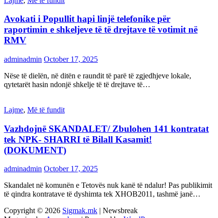
Lajme
,
Më të fundit
Avokati i Popullit hapi linjë telefonike për
raportimin e shkeljeve të të drejtave të votimit në
RMV
adminadmin
October 17, 2025
Nëse të dielën, në ditën e raundit të parë të zgjedhjeve lokale,
qytetarët hasin ndonjë shkelje të të drejtave të…
Lajme
,
Më të fundit
Vazhdojnē SKANDALET/ Zbulohen 141 kontratat
tek NPK- SHARRI të Bilall Kasamit!
(DOKUMENT)
adminadmin
October 17, 2025
Skandalet në komunën e Tetovës nuk kanë të ndalur! Pas publikimit
të qindra kontratave të dyshimta tek XHOB2011, tashmë janë…
Copyright © 2026
Sigmak.mk
| Newsbreak