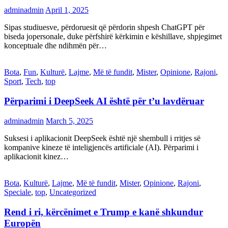
adminadmin
April 1, 2025
Sipas studiuesve, përdoruesit që përdorin shpesh ChatGPT për
biseda jopersonale, duke përfshirë kërkimin e këshillave, shpjegimet
konceptuale dhe ndihmën për…
Bota
,
Fun
,
Kulturë
,
Lajme
,
Më të fundit
,
Mister
,
Opinione
,
Rajoni
,
Sport
,
Tech
,
top
Përparimi i DeepSeek AI është për t’u lavdëruar
adminadmin
March 5, 2025
Suksesi i aplikacionit DeepSeek është një shembull i rritjes së
kompanive kineze të inteligjencës artificiale (AI). Përparimi i
aplikacionit kinez…
Bota
,
Kulturë
,
Lajme
,
Më të fundit
,
Mister
,
Opinione
,
Rajoni
,
Speciale
,
top
,
Uncategorized
Rend i ri, kërcënimet e Trump e kanë shkundur
Europën