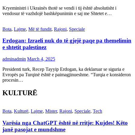
Kryeministri i Ukrainës thotë se vendi i tij është absolutisht i
vendosur të vazhdojë bashkëpunimin e saj me Shtetet e…
Bota
,
Lajme
,
Më të fundit
,
Rajoni
,
Speciale
Erdogan: Izraeli nuk do të gjejë paqe pa themelimin
e shtetit palestinez
adminadmin
March 4, 2025
Presidenti turk, Recep Tayyip Erdogan, ka deklaruar se siguria e
Evropës pa Turqinë është e paimagjinueshme. “Turqia e konsideron
procesin…
KULTURË
Bota
,
Kulturë
,
Lajme
,
Mister
,
Rajoni
,
Speciale
,
Tech
Varësia nga ChatGPT është në rritje: Kujdes! Këto
janë pasojat e mundshme