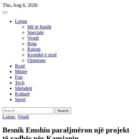
Skip
Thu, Aug 6, 2026
to
content
Lajme
Më të fundit
Speciale
Vendi
Bota
Rajoni
Kronikë e zezë
Opinione
Rozë
Mister
Fun
Tech
Shëndeti
Kulturë
Sport
Search
for:
Lajme
,
Vendi
Besnik Emshiu paraljmëron një projekt
të radhës për Kamjanin