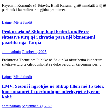
Kryetari i Komunës së Tetovës, Bilall Kasami, gjatë mandatit të tij të
parë nuk i ka realizuar të gjitha premtimet…
Lajme
,
Më të fundit
Prokuroria në Shkup hapi hetim kundër tre
shtetasve turq që i zhvatën para një biznesmeni
poashtu nga Turqia
adminadmin
October 1, 2025
Prokuroria Themelore Publike në Shkup ka nisur hetim kundër tre
shtetasve turq të cilët dyshohet se duke përdorur kërcënime për…
Lajme
,
Më të fundit
EMV: Sezoni i ngrohjes në Shkup fillon më 15 tetor,
konsumatorët t’i përfundojnë ndërhyrjet e tyre në
kohë
adminadmin
September 30, 2025