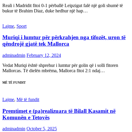
Reali i Madridit fitoi 0-1 përballë Leipzigut falë një goli shumë të
bukur të Brahim Diaz, duke hedhur një hap…
Lajme
,
Sport
Muriqi i lumtur për përkrahjen nga tifozët, uron të
qëndrojë gjatë tek Mallorca
adminadmin
February 12, 2024
Vedat Muriqi është shprehur i lumtur për golin që i solli fitoren
Mallorcas. Të dielën mbrëma, Mallorca fitoi 2:1 ndaj…
MË TË FUNDIT
Lajme
,
Më të fundit
Premtimet e (pa)realizuara të Bilall Kasamit në
Komunën e Tetovës
adminadmin
October 5, 2025