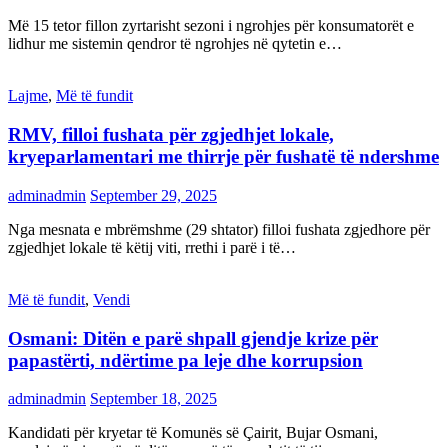
Më 15 tetor fillon zyrtarisht sezoni i ngrohjes për konsumatorët e
lidhur me sistemin qendror të ngrohjes në qytetin e…
Lajme
,
Më të fundit
RMV, filloi fushata për zgjedhjet lokale,
kryeparlamentari me thirrje për fushatë të ndershme
adminadmin
September 29, 2025
Nga mesnata e mbrëmshme (29 shtator) filloi fushata zgjedhore për
zgjedhjet lokale të këtij viti, rrethi i parë i të…
Më të fundit
,
Vendi
Osmani: Ditën e parë shpall gjendje krize për
papastërti, ndërtime pa leje dhe korrupsion
adminadmin
September 18, 2025
Kandidati për kryetar të Komunës së Çairit, Bujar Osmani,