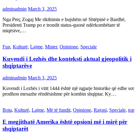
adminadmin
March 3, 2025
Nga Preç Zogaj Me rikthimin e bujshëm në Shtëpinë e Bardhë,
Presidenti Tramp po e trondit status-quonë ndërkombëtare të
miqësive,…
Fun
,
Kulturë
,
Lajme
,
Mister
,
Opinione
,
Speciale
Kuvendi i Lezhës dhe konteksti aktual gjeopolitik i
shqiptarëve
adminadmin
March 3, 2025
Kuvendi i Lezhës i vitit 1444 është një ngjarje historike që edhe sot
prodhon mesazhe rëndësishme për kombin shqiptar. Ky…
Bota
,
Kulturë
,
Lajme
,
Më të fundit
,
Opinione
,
Rajoni
,
Speciale
,
top
E megjithatë Amerika është opsioni më i mirë për
shqiptarët