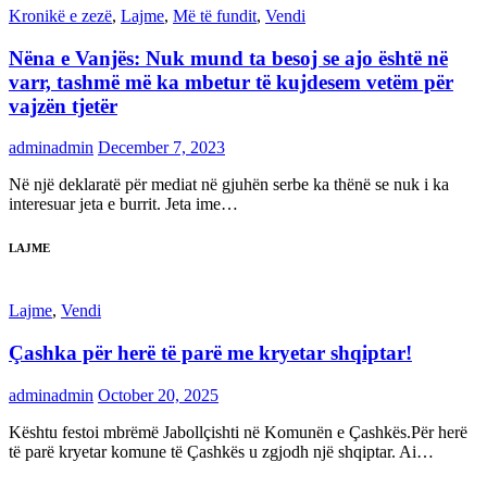
Kronikë e zezë
,
Lajme
,
Më të fundit
,
Vendi
Nëna e Vanjës: Nuk mund ta besoj se ajo është në
varr, tashmë më ka mbetur të kujdesem vetëm për
vajzën tjetër
adminadmin
December 7, 2023
Në një deklaratë për mediat në gjuhën serbe ka thënë se nuk i ka
interesuar jeta e burrit. Jeta ime…
LAJME
Lajme
,
Vendi
Çashka për herë të parë me kryetar shqiptar!
adminadmin
October 20, 2025
Kështu festoi mbrëmë Jabollçishti në Komunën e Çashkës.Për herë
të parë kryetar komune të Çashkës u zgjodh një shqiptar. Ai…