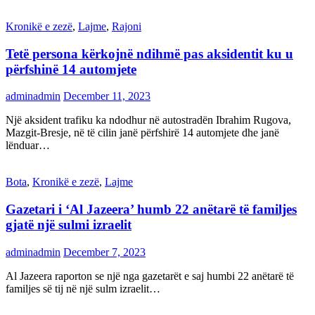
Kronikë e zezë
,
Lajme
,
Rajoni
Tetë persona kërkojnë ndihmë pas aksidentit ku u
përfshinë 14 automjete
adminadmin
December 11, 2023
Një aksident trafiku ka ndodhur në autostradën Ibrahim Rugova,
Mazgit-Bresje, në të cilin janë përfshirë 14 automjete dhe janë
lënduar…
Bota
,
Kronikë e zezë
,
Lajme
Gazetari i ‘Al Jazeera’ humb 22 anëtarë të familjes
gjatë një sulmi izraelit
adminadmin
December 7, 2023
Al Jazeera raporton se një nga gazetarët e saj humbi 22 anëtarë të
familjes së tij në një sulm izraelit…