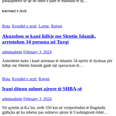
paralajmëroi se që në ditën e parë të mandatit të tij…
KRONIKË E ZEZË
Bota
,
Kronikë e zezë
,
Lajme
,
Rajoni
Akuzohen se kanë lidhje me Shtetin Islamik,
arrestohen 34 persona në Turqi
adminadmin
February 3, 2024
Autoritetet turke i kanë arrestuar të shtunën 34 njerëz të dyshuar për
lidhje me Shtetin Islamik gjatë një operacioni të…
Bota
,
Kronikë e zezë
,
Rajoni
Irani dënon sulmet ajrore të SHBA-së
adminadmin
February 3, 2024
Në qytetin al-Ka’im, rreth 350 km në veriperëndim të Bagdadit,
gjithçka që ka mbetur pas sulmeve ajrore të Uashingtonit është…