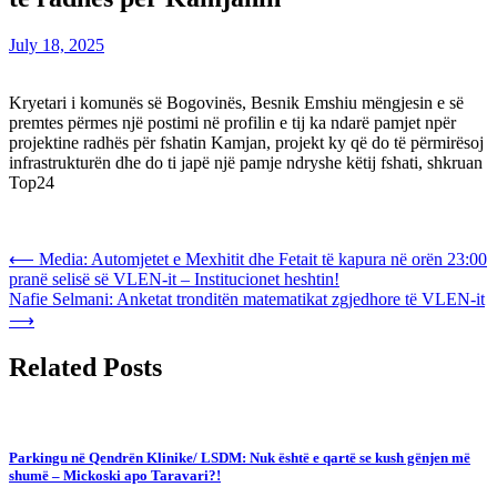
July 18, 2025
Kryetari i komunës së Bogovinës, Besnik Emshiu mëngjesin e së
premtes përmes një postimi në profilin e tij ka ndarë pamjet npër
projektine radhës për fshatin Kamjan, projekt ky që do të përmirësoj
infrastrukturën dhe do ti japë një pamje ndryshe këtij fshati, shkruan
Top24
Post
⟵
Media: Automjetet e Mexhitit dhe Fetait të kapura në orën 23:00
pranë selisë së VLEN-it – Institucionet heshtin!
navigation
Nafie Selmani: Anketat tronditën matematikat zgjedhore të VLEN-it
⟶
Related Posts
Parkingu në Qendrën Klinike/ LSDM: Nuk është e qartë se kush gënjen më
shumë – Mickoski apo Taravari?!