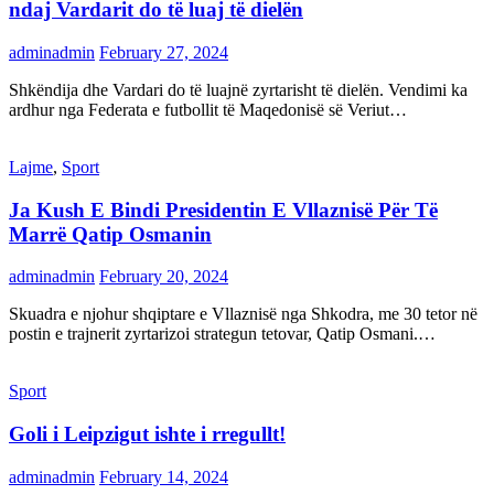
ndaj Vardarit do të luaj të dielën
adminadmin
February 27, 2024
Shkëndija dhe Vardari do të luajnë zyrtarisht të dielën. Vendimi ka
ardhur nga Federata e futbollit të Maqedonisë së Veriut…
Lajme
,
Sport
Ja Kush E Bindi Presidentin E Vllaznisë Për Të
Marrë Qatip Osmanin
adminadmin
February 20, 2024
Skuadra e njohur shqiptare e Vllaznisë nga Shkodra, me 30 tetor në
postin e trajnerit zyrtarizoi strategun tetovar, Qatip Osmani.…
Sport
Goli i Leipzigut ishte i rregullt!
adminadmin
February 14, 2024