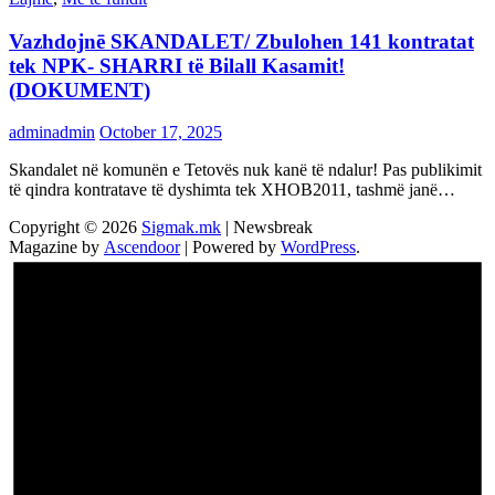
Vazhdojnē SKANDALET/ Zbulohen 141 kontratat
tek NPK- SHARRI të Bilall Kasamit!
(DOKUMENT)
adminadmin
October 17, 2025
Skandalet në komunën e Tetovës nuk kanë të ndalur! Pas publikimit
të qindra kontratave të dyshimta tek XHOB2011, tashmë janë…
Copyright © 2026
Sigmak.mk
| Newsbreak
Magazine by
Ascendoor
| Powered by
WordPress
.