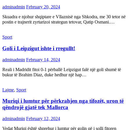
adminadmin
February 20, 2024
Skuadra e njohur shqiptare e Vllaznisë nga Shkodra, me 30 tetor në
postin e trajnerit zyrtarizoi strategun tetovar, Qatip Osmani.…
Sport
Goli i Leipzigut ishte i rregullt!
adminadmin
February 14, 2024
Reali i Madridit fitoi 0-1 përballë Leipzigut falë një goli shumë të
bukur të Brahim Diaz, duke hedhur një hap…
Lajme
,
Sport
Muriqi i lumtur për përkrahjen nga tifozët, uron të
qëndrojë gjatë tek Mallorca
adminadmin
February 12, 2024
Vedat Muriqi është shprehur i lumtur për golin që i solli fitoren