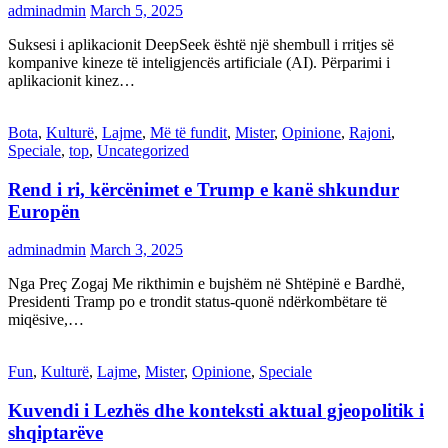
adminadmin
March 5, 2025
Suksesi i aplikacionit DeepSeek është një shembull i rritjes së
kompanive kineze të inteligjencës artificiale (AI). Përparimi i
aplikacionit kinez…
Bota
,
Kulturë
,
Lajme
,
Më të fundit
,
Mister
,
Opinione
,
Rajoni
,
Speciale
,
top
,
Uncategorized
Rend i ri, kërcënimet e Trump e kanë shkundur
Europën
adminadmin
March 3, 2025
Nga Preç Zogaj Me rikthimin e bujshëm në Shtëpinë e Bardhë,
Presidenti Tramp po e trondit status-quonë ndërkombëtare të
miqësive,…
Fun
,
Kulturë
,
Lajme
,
Mister
,
Opinione
,
Speciale
Kuvendi i Lezhës dhe konteksti aktual gjeopolitik i
shqiptarëve