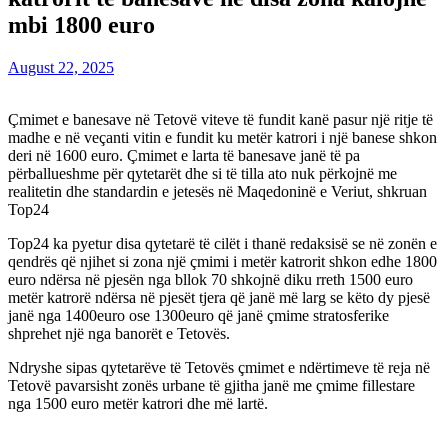
mbi 1800 euro
August 22, 2025
Çmimet e banesave në Tetovë viteve të fundit kanë pasur një ritje të
madhe e në veçanti vitin e fundit ku metër katrori i një banese shkon
deri në 1600 euro. Çmimet e larta të banesave janë të pa
përballueshme për qytetarët dhe si të tilla ato nuk përkojnë me
realitetin dhe standardin e jetesës në Maqedoninë e Veriut, shkruan
Top24
Top24 ka pyetur disa qytetarë të cilët i thanë redaksisë se në zonën e
qendrës që njihet si zona një çmimi i metër katrorit shkon edhe 1800
euro ndërsa në pjesën nga bllok 70 shkojnë diku rreth 1500 euro
metër katrorë ndërsa në pjesët tjera që janë më larg se këto dy pjesë
janë nga 1400euro ose 1300euro që janë çmime stratosferike
shprehet një nga banorët e Tetovës.
Ndryshe sipas qytetarëve të Tetovës çmimet e ndërtimeve të reja në
Tetovë pavarsisht zonës urbane të gjitha janë me çmime fillestare
nga 1500 euro metër katrori dhe më lartë.