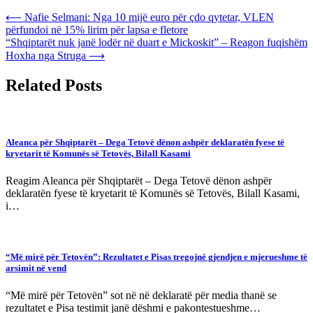
Post
⟵
Nafie Selmani: Nga 10 mijë euro për çdo qytetar, VLEN
përfundoi në 15% lirim për lapsa e fletore
navigation
“Shqiptarët nuk janë lodër në duart e Mickoskit” – Reagon fuqishëm
Hoxha nga Struga
⟶
Related Posts
Aleanca për Shqiptarët – Dega Tetovë dënon ashpër deklaratën fyese të
kryetarit të Komunës së Tetovës, Bilall Kasami
Reagim Aleanca për Shqiptarët – Dega Tetovë dënon ashpër
deklaratën fyese të kryetarit të Komunës së Tetovës, Bilall Kasami,
i…
“Më mirë për Tetovën”: Rezultatet e Pisas tregojnë gjendjen e mjerueshme të
arsimit në vend
“Më mirë për Tetovën” sot në në deklaratë për media thanë se
rezultatet e Pisa testimit janë dëshmi e pakontestueshme…