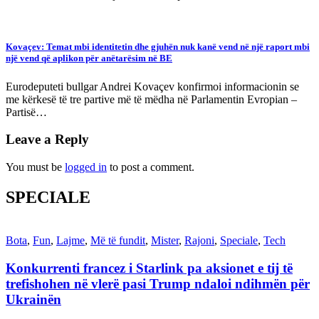
Kovaçev: Temat mbi identitetin dhe gjuhën nuk kanë vend në një raport mbi
një vend që aplikon për anëtarësim në BE
Eurodeputeti bullgar Andrei Kovaçev konfirmoi informacionin se
me kërkesë të tre partive më të mëdha në Parlamentin Evropian –
Partisë…
Leave a Reply
You must be
logged in
to post a comment.
SPECIALE
Bota
,
Fun
,
Lajme
,
Më të fundit
,
Mister
,
Rajoni
,
Speciale
,
Tech
Konkurrenti francez i Starlink pa aksionet e tij të
trefishohen në vlerë pasi Trump ndaloi ndihmën për
Ukrainën