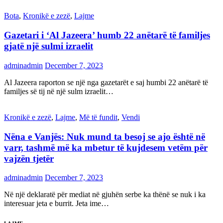
Bota
,
Kronikë e zezë
,
Lajme
Gazetari i ‘Al Jazeera’ humb 22 anëtarë të familjes
gjatë një sulmi izraelit
adminadmin
December 7, 2023
Al Jazeera raporton se një nga gazetarët e saj humbi 22 anëtarë të
familjes së tij në një sulm izraelit…
Kronikë e zezë
,
Lajme
,
Më të fundit
,
Vendi
Nëna e Vanjës: Nuk mund ta besoj se ajo është në
varr, tashmë më ka mbetur të kujdesem vetëm për
vajzën tjetër
adminadmin
December 7, 2023
Në një deklaratë për mediat në gjuhën serbe ka thënë se nuk i ka
interesuar jeta e burrit. Jeta ime…