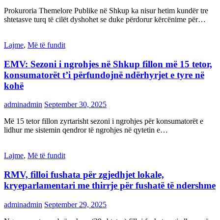
Prokuroria Themelore Publike në Shkup ka nisur hetim kundër tre
shtetasve turq të cilët dyshohet se duke përdorur kërcënime për…
Lajme
,
Më të fundit
EMV: Sezoni i ngrohjes në Shkup fillon më 15 tetor,
konsumatorët t’i përfundojnë ndërhyrjet e tyre në
kohë
adminadmin
September 30, 2025
Më 15 tetor fillon zyrtarisht sezoni i ngrohjes për konsumatorët e
lidhur me sistemin qendror të ngrohjes në qytetin e…
Lajme
,
Më të fundit
RMV, filloi fushata për zgjedhjet lokale,
kryeparlamentari me thirrje për fushatë të ndershme
adminadmin
September 29, 2025