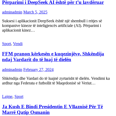
Përparimi i DeepSeek AI është për t’u lavdëruar
adminadmin
March 5, 2025
Suksesi i aplikacionit DeepSeek është një shembull i rritjes së
kompanive kineze të inteligjencës artificiale (AI). Përparimi i
aplikacionit kinez…
Sport
,
Vendi
FFM pranon kërkesën e kuqezinjëve, Shkëndija
ndaj Vardarit do të luaj të dielën
adminadmin
February 27, 2024
Shkëndija dhe Vardari do të luajnë zyrtarisht të dielën. Vendimi ka
ardhur nga Federata e futbollit të Maqedonisë së Veriut…
Lajme
,
Sport
Ja Kush E Bindi Presidentin E Vllaznisë Për Të
Marrë Qatip Osmanin