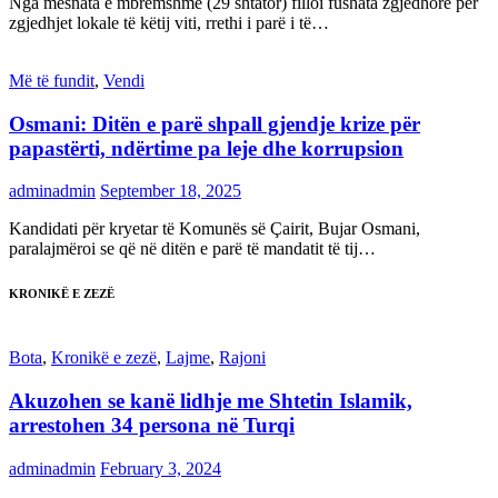
Nga mesnata e mbrëmshme (29 shtator) filloi fushata zgjedhore për
zgjedhjet lokale të këtij viti, rrethi i parë i të…
Më të fundit
,
Vendi
Osmani: Ditën e parë shpall gjendje krize për
papastërti, ndërtime pa leje dhe korrupsion
adminadmin
September 18, 2025
Kandidati për kryetar të Komunës së Çairit, Bujar Osmani,
paralajmëroi se që në ditën e parë të mandatit të tij…
KRONIKË E ZEZË
Bota
,
Kronikë e zezë
,
Lajme
,
Rajoni
Akuzohen se kanë lidhje me Shtetin Islamik,
arrestohen 34 persona në Turqi
adminadmin
February 3, 2024