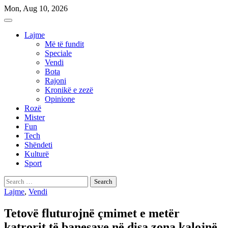
Skip
Mon, Aug 10, 2026
to
content
Lajme
Më të fundit
Speciale
Vendi
Bota
Rajoni
Kronikë e zezë
Opinione
Rozë
Mister
Fun
Tech
Shëndeti
Kulturë
Sport
Search
for:
Lajme
,
Vendi
Tetovë fluturojnë çmimet e metër
katrorit të banesave në disa zona kalojnë