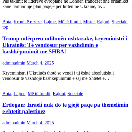
Pas takimit të liderëve evropianë në Londër, francezët dhe britanikët
kanë hartuar një plan paqeje për luftën në Ukrainë, të…
Bota
,
Kronikë e zezë
,
Lajme
,
Më të fundit
,
Mister
,
Rajoni
,
Speciale
,
top
Trump ndërpreu ndihmën ushtarake, kryeministri i
Ukrainës: Të vendosur për vazhdimin e
bashkëpunimit me SHBA!
adminadmin
March 4, 2025
Kryeministri i Ukrainës thotë se vendi i tij është absolutisht i
vendosur të vazhdojë bashkëpunimin e saj me Shtetet e…
Bota
,
Lajme
,
Më të fundit
,
Rajoni
,
Speciale
Erdogan: Izraeli nuk do të gjejë paqe pa themelimin
e shtetit palestinez
adminadmin
March 4, 2025