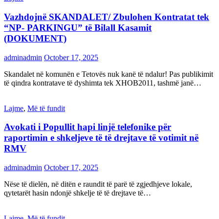
Vazhdojnë SKANDALET/ Zbulohen Kontratat tek
“NP- PARKINGU” të Bilall Kasamit
(DOKUMENT)
adminadmin
October 17, 2025
Skandalet në komunën e Tetovës nuk kanë të ndalur! Pas publikimit
të qindra kontratave të dyshimta tek XHOB2011, tashmë janë…
Lajme
,
Më të fundit
Avokati i Popullit hapi linjë telefonike për
raportimin e shkeljeve të të drejtave të votimit në
RMV
adminadmin
October 17, 2025
Nëse të dielën, në ditën e raundit të parë të zgjedhjeve lokale,
qytetarët hasin ndonjë shkelje të të drejtave të…
Lajme
,
Më të fundit