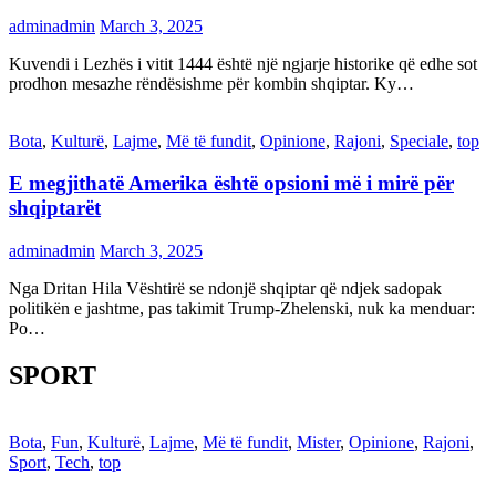
adminadmin
March 3, 2025
Kuvendi i Lezhës i vitit 1444 është një ngjarje historike që edhe sot
prodhon mesazhe rëndësishme për kombin shqiptar. Ky…
Bota
,
Kulturë
,
Lajme
,
Më të fundit
,
Opinione
,
Rajoni
,
Speciale
,
top
E megjithatë Amerika është opsioni më i mirë për
shqiptarët
adminadmin
March 3, 2025
Nga Dritan Hila Vështirë se ndonjë shqiptar që ndjek sadopak
politikën e jashtme, pas takimit Trump-Zhelenski, nuk ka menduar:
Po…
SPORT
Bota
,
Fun
,
Kulturë
,
Lajme
,
Më të fundit
,
Mister
,
Opinione
,
Rajoni
,
Sport
,
Tech
,
top