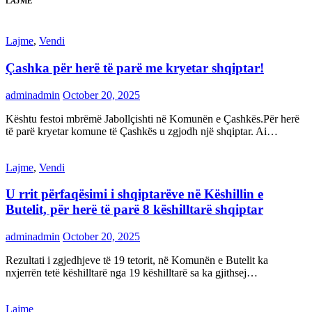
LAJME
Lajme
,
Vendi
Çashka për herë të parë me kryetar shqiptar!
adminadmin
October 20, 2025
Kështu festoi mbrëmë Jabollçishti në Komunën e Çashkës.Për herë
të parë kryetar komune të Çashkës u zgjodh një shqiptar. Ai…
Lajme
,
Vendi
U rrit përfaqësimi i shqiptarëve në Këshillin e
Butelit, për herë të parë 8 këshilltarë shqiptar
adminadmin
October 20, 2025
Rezultati i zgjedhjeve të 19 tetorit, në Komunën e Butelit ka
nxjerrën tetë këshilltarë nga 19 këshilltarë sa ka gjithsej…
Lajme