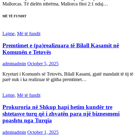
Mallorcas. Të dielën mbrëma, Mallorca fitoi 2:1 ndaj…
MË TË FUNDIT
Lajme
,
Më të fundit
Premtimet e (pa)realizuara të Bilall Kasamit në
Komunën e Tetovës
adminadmin
October 5, 2025
Kryetari i Komunës së Tetovës, Bilall Kasami, gjatë mandatit të tij të
parë nuk i ka realizuar të gjitha premtimet…
Lajme
,
Më të fundit
Prokuroria në Shkup hapi hetim kundër tre
shtetasve turq që i zhvatën para një biznesmeni
poashtu nga Turqia
adminadmin
October 1, 2025