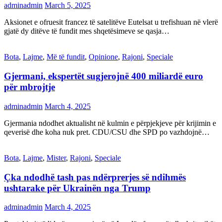
adminadmin
March 5, 2025
Aksionet e ofruesit francez të satelitëve Eutelsat u trefishuan në vlerë
gjatë dy ditëve të fundit mes shqetësimeve se qasja…
Bota
,
Lajme
,
Më të fundit
,
Opinione
,
Rajoni
,
Speciale
Gjermani, ekspertët sugjerojnë 400 miliardë euro
për mbrojtje
adminadmin
March 4, 2025
Gjermania ndodhet aktualisht në kulmin e përpjekjeve për krijimin e
qeverisë dhe koha nuk pret. CDU/CSU dhe SPD po vazhdojnë…
Bota
,
Lajme
,
Mister
,
Rajoni
,
Speciale
Çka ndodhë tash pas ndërprerjes së ndihmës
ushtarake për Ukrainën nga Trump
adminadmin
March 4, 2025