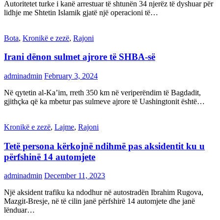
Autoritetet turke i kanë arrestuar të shtunën 34 njerëz të dyshuar për
lidhje me Shtetin Islamik gjatë një operacioni të…
Bota
,
Kronikë e zezë
,
Rajoni
Irani dënon sulmet ajrore të SHBA-së
adminadmin
February 3, 2024
Në qytetin al-Ka’im, rreth 350 km në veriperëndim të Bagdadit,
gjithçka që ka mbetur pas sulmeve ajrore të Uashingtonit është…
Kronikë e zezë
,
Lajme
,
Rajoni
Tetë persona kërkojnë ndihmë pas aksidentit ku u
përfshinë 14 automjete
adminadmin
December 11, 2023
Një aksident trafiku ka ndodhur në autostradën Ibrahim Rugova,
Mazgit-Bresje, në të cilin janë përfshirë 14 automjete dhe janë
lënduar…