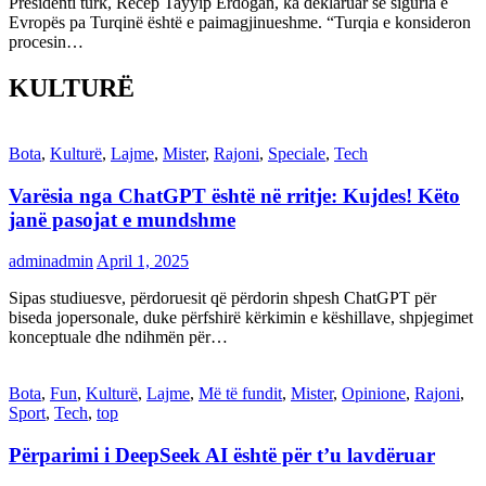
Presidenti turk, Recep Tayyip Erdogan, ka deklaruar se siguria e
Evropës pa Turqinë është e paimagjinueshme. “Turqia e konsideron
procesin…
KULTURË
Bota
,
Kulturë
,
Lajme
,
Mister
,
Rajoni
,
Speciale
,
Tech
Varësia nga ChatGPT është në rritje: Kujdes! Këto
janë pasojat e mundshme
adminadmin
April 1, 2025
Sipas studiuesve, përdoruesit që përdorin shpesh ChatGPT për
biseda jopersonale, duke përfshirë kërkimin e këshillave, shpjegimet
konceptuale dhe ndihmën për…
Bota
,
Fun
,
Kulturë
,
Lajme
,
Më të fundit
,
Mister
,
Opinione
,
Rajoni
,
Sport
,
Tech
,
top
Përparimi i DeepSeek AI është për t’u lavdëruar