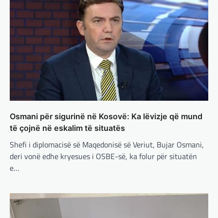
përpjekjeve për krijimin e qeverisë dhe koha
nuk pret. CDU/CSU dhe SPD po vazhdojnë…
BOTA
,
LAJME
,
MISTER
,
RAJONI
,
SPECIALE
Çka ndodhë tash pas
ndërprerjes së ndihmës
ushtarake për Ukrainën nga
Trump
adminadmin
March 4, 2025
Pas takimit të liderëve evropianë në Londër,
francezët dhe britanikët kanë hartuar një
Osmani për sigurinë në Kosovë: Ka lëvizje që mund
plan paqeje për luftën në Ukrainë, të…
të çojnë në eskalim të situatës
Shefi i diplomacisë së Maqedonisë së Veriut, Bujar Osmani,
BOTA
,
KRONIKË E ZEZË
,
LAJME
,
MË TË FUNDIT
,
MISTER
,
RAJONI
,
SPECIALE
,
deri vonë edhe kryesues i OSBE-së, ka folur për situatën
TOP
e…
Trump ndërpreu ndihmën
ushtarake, kryeministri i
Ukrainës: Të vendosur për
vazhdimin e bashkëpunimit me