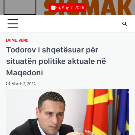
Skip
Fri, Aug 7, 2026
to
content
LAJME
,
VENDI
Todorov i shqetësuar për
situatën politike aktuale në
Maqedoni
March 2, 2024