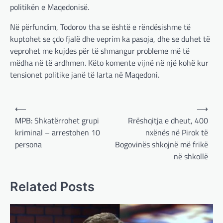
politikën e Maqedonisë.
Në përfundim, Todorov tha se është e rëndësishme të
kuptohet se çdo fjalë dhe veprim ka pasoja, dhe se duhet të
veprohet me kujdes për të shmangur probleme më të
mëdha në të ardhmen. Këto komente vijnë në një kohë kur
tensionet politike janë të larta në Maqedoni.
Post
⟵
⟶
navigation
MPB: Shkatërrohet grupi
Rrëshqitja e dheut, 400
kriminal – arrestohen 10
nxënës në Pirok të
persona
Bogovinës shkojnë më frikë
BOTA
,
LAJME
,
MË TË FUNDIT
,
OPINIONE
,
në shkollë
RAJONI
,
SPECIALE
Gjermani, ekspertët sugjerojnë
Related Posts
400 miliardë euro për mbrojtje
adminadmin
March 4, 2025
Gjermania ndodhet aktualisht në kulmin e