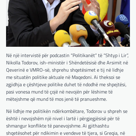
Në një intervistë për podcastin “Politikanët” të “Shtyp i Lir”,
Nikolla Todorov, ish-ministër i Shëndetësisë dhe Arsimit në
Qeverinë e VMRO-së, shprehu shqetësimet e tij në lidhje
me situatën politike aktuale në Maqedoni. Ai theksoi se
zgjidhja e çështjeve politike duhet të ndodhë me shpejtësi,
pasi vonesa mund të çojë në nevojën për lëshime të
mëtejshme që mund të mos jenë të pranueshme.
Në lidhje me politikën ndërkombëtare, Todorov u shpreh se
është i nevojshëm një nivel i lartë i përgjegjësisë për të
shmangur konflikte të panevojshme. Ai gjithashtu
shqetësohet për ndikimin e vendeve të tjera, si Greqia, në