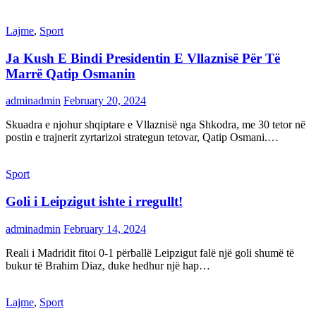
Lajme
,
Sport
Ja Kush E Bindi Presidentin E Vllaznisë Për Të
Marrë Qatip Osmanin
adminadmin
February 20, 2024
Skuadra e njohur shqiptare e Vllaznisë nga Shkodra, me 30 tetor në
postin e trajnerit zyrtarizoi strategun tetovar, Qatip Osmani.…
Sport
Goli i Leipzigut ishte i rregullt!
adminadmin
February 14, 2024
Reali i Madridit fitoi 0-1 përballë Leipzigut falë një goli shumë të
bukur të Brahim Diaz, duke hedhur një hap…
Lajme
,
Sport