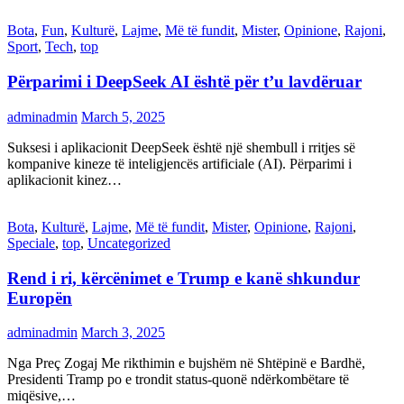
Bota
,
Fun
,
Kulturë
,
Lajme
,
Më të fundit
,
Mister
,
Opinione
,
Rajoni
,
Sport
,
Tech
,
top
Përparimi i DeepSeek AI është për t’u lavdëruar
adminadmin
March 5, 2025
Suksesi i aplikacionit DeepSeek është një shembull i rritjes së
kompanive kineze të inteligjencës artificiale (AI). Përparimi i
aplikacionit kinez…
Bota
,
Kulturë
,
Lajme
,
Më të fundit
,
Mister
,
Opinione
,
Rajoni
,
Speciale
,
top
,
Uncategorized
Rend i ri, kërcënimet e Trump e kanë shkundur
Europën
adminadmin
March 3, 2025
Nga Preç Zogaj Me rikthimin e bujshëm në Shtëpinë e Bardhë,
Presidenti Tramp po e trondit status-quonë ndërkombëtare të
miqësive,…