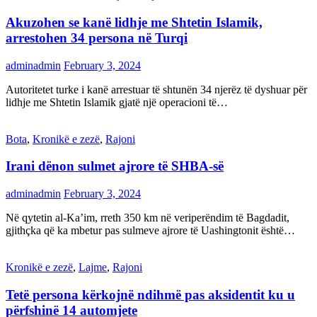
Akuzohen se kanë lidhje me Shtetin Islamik,
arrestohen 34 persona në Turqi
adminadmin
February 3, 2024
Autoritetet turke i kanë arrestuar të shtunën 34 njerëz të dyshuar për
lidhje me Shtetin Islamik gjatë një operacioni të…
Bota
,
Kronikë e zezë
,
Rajoni
Irani dënon sulmet ajrore të SHBA-së
adminadmin
February 3, 2024
Në qytetin al-Ka’im, rreth 350 km në veriperëndim të Bagdadit,
gjithçka që ka mbetur pas sulmeve ajrore të Uashingtonit është…
Kronikë e zezë
,
Lajme
,
Rajoni
Tetë persona kërkojnë ndihmë pas aksidentit ku u
përfshinë 14 automjete