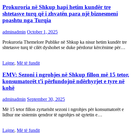
Prokuroria në Shkup hapi hetim kundër tre
shtetasve turq që i zhvatën para një biznesmeni
poashtu nga Turqia
adminadmin
October 1, 2025
Prokuroria Themelore Publike në Shkup ka nisur hetim kundër tre
shtetasve turq të cilët dyshohet se duke përdorur kërcënime për…
Lajme
,
Më të fundit
EMV: Sezoni i ngrohjes në Shkup fillon më 15 tetor,
konsumatorët t’i përfundojnë ndërhyrjet e tyre në
kohë
adminadmin
September 30, 2025
Më 15 tetor fillon zyrtarisht sezoni i ngrohjes për konsumatorët e
lidhur me sistemin qendror të ngrohjes në qytetin e…
Lajme
,
Më të fundit