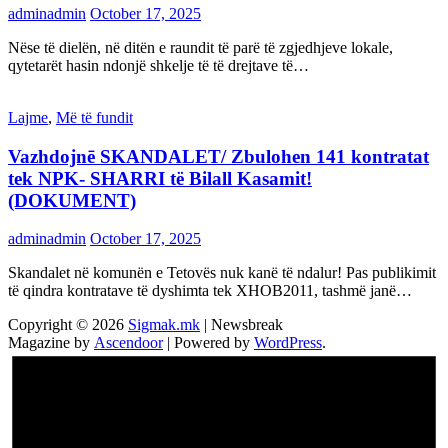
adminadmin
October 17, 2025
Nëse të dielën, në ditën e raundit të parë të zgjedhjeve lokale,
qytetarët hasin ndonjë shkelje të të drejtave të…
Lajme
,
Më të fundit
Vazhdojnē SKANDALET/ Zbulohen 141 kontratat
tek NPK- SHARRI të Bilall Kasamit!
(DOKUMENT)
adminadmin
October 17, 2025
Skandalet në komunën e Tetovës nuk kanë të ndalur! Pas publikimit
të qindra kontratave të dyshimta tek XHOB2011, tashmë janë…
Copyright © 2026
Sigmak.mk
| Newsbreak
Magazine by
Ascendoor
| Powered by
WordPress
.