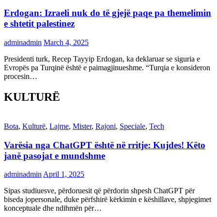
Erdogan: Izraeli nuk do të gjejë paqe pa themelimin
e shtetit palestinez
adminadmin
March 4, 2025
Presidenti turk, Recep Tayyip Erdogan, ka deklaruar se siguria e
Evropës pa Turqinë është e paimagjinueshme. “Turqia e konsideron
procesin…
KULTURË
Bota
,
Kulturë
,
Lajme
,
Mister
,
Rajoni
,
Speciale
,
Tech
Varësia nga ChatGPT është në rritje: Kujdes! Këto
janë pasojat e mundshme
adminadmin
April 1, 2025
Sipas studiuesve, përdoruesit që përdorin shpesh ChatGPT për
biseda jopersonale, duke përfshirë kërkimin e këshillave, shpjegimet
konceptuale dhe ndihmën për…