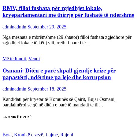
RMV, filloi fushata për zgjedhjet lokale,
kryeparlamentari me thirrje për fushatë të ndershme
adminadmin
September 29, 2025
Nga mesnata e mbrëmshme (29 shtator) filloi fushata zgjedhore për
zgjedhjet lokale të këtij viti, rrethi i parë i të…
Më të fundit
,
Vendi
Osmani: Ditën e parë shpall gjendje krize për
papastërti, ndërtime pa leje dhe korrupsion
adminadmin
September 18, 2025
Kandidati për kryetar të Komunës së Çairit, Bujar Osmani,
paralajmëroi se që në ditën e parë të mandatit të tij…
KRONIKË E ZEZË
Bota
,
Kronikë e zezë
,
Lajme
,
Rajoni