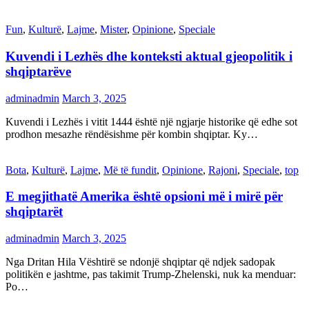
Fun
,
Kulturë
,
Lajme
,
Mister
,
Opinione
,
Speciale
Kuvendi i Lezhës dhe konteksti aktual gjeopolitik i
shqiptarëve
adminadmin
March 3, 2025
Kuvendi i Lezhës i vitit 1444 është një ngjarje historike që edhe sot
prodhon mesazhe rëndësishme për kombin shqiptar. Ky…
Bota
,
Kulturë
,
Lajme
,
Më të fundit
,
Opinione
,
Rajoni
,
Speciale
,
top
E megjithatë Amerika është opsioni më i mirë për
shqiptarët
adminadmin
March 3, 2025
Nga Dritan Hila Vështirë se ndonjë shqiptar që ndjek sadopak
politikën e jashtme, pas takimit Trump-Zhelenski, nuk ka menduar:
Po…