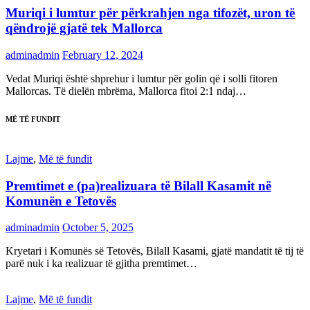
Muriqi i lumtur për përkrahjen nga tifozët, uron të
qëndrojë gjatë tek Mallorca
adminadmin
February 12, 2024
Vedat Muriqi është shprehur i lumtur për golin që i solli fitoren
Mallorcas. Të dielën mbrëma, Mallorca fitoi 2:1 ndaj…
MË TË FUNDIT
Lajme
,
Më të fundit
Premtimet e (pa)realizuara të Bilall Kasamit në
Komunën e Tetovës
adminadmin
October 5, 2025
Kryetari i Komunës së Tetovës, Bilall Kasami, gjatë mandatit të tij të
parë nuk i ka realizuar të gjitha premtimet…
Lajme
,
Më të fundit