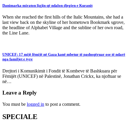
Danimarka miraton ligjin që ndalon djegien e Kuranit
When she reached the first hills of the Italic Mountains, she had a
last view back on the skyline of her hometown Bookmark sgrove,
the headline of Alphabet Village and the subline of her own road,
the Line Lane.
UNICEF: 17 mijë fëmijë në Gaza kanë mbetur të pashoqëruar ose të ndarë
nga familjet e tyre
Drejtori i Komunikimit i Fondit të Kombeve të Bashkuara për
Fëmijët (UNICEF) në Palestinë, Jonathan Crickx, ka njoftuar se
në…
Leave a Reply
You must be
logged in
to post a comment.
SPECIALE