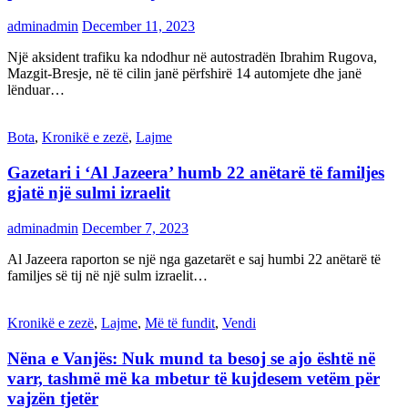
adminadmin
December 11, 2023
Një aksident trafiku ka ndodhur në autostradën Ibrahim Rugova,
Mazgit-Bresje, në të cilin janë përfshirë 14 automjete dhe janë
lënduar…
Bota
,
Kronikë e zezë
,
Lajme
Gazetari i ‘Al Jazeera’ humb 22 anëtarë të familjes
gjatë një sulmi izraelit
adminadmin
December 7, 2023
Al Jazeera raporton se një nga gazetarët e saj humbi 22 anëtarë të
familjes së tij në një sulm izraelit…
Kronikë e zezë
,
Lajme
,
Më të fundit
,
Vendi
Nëna e Vanjës: Nuk mund ta besoj se ajo është në
varr, tashmë më ka mbetur të kujdesem vetëm për
vajzën tjetër