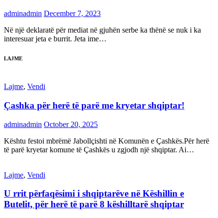
adminadmin
December 7, 2023
Në një deklaratë për mediat në gjuhën serbe ka thënë se nuk i ka
interesuar jeta e burrit. Jeta ime…
LAJME
Lajme
,
Vendi
Çashka për herë të parë me kryetar shqiptar!
adminadmin
October 20, 2025
Kështu festoi mbrëmë Jabollçishti në Komunën e Çashkës.Për herë
të parë kryetar komune të Çashkës u zgjodh një shqiptar. Ai…
Lajme
,
Vendi
U rrit përfaqësimi i shqiptarëve në Këshillin e
Butelit, për herë të parë 8 këshilltarë shqiptar