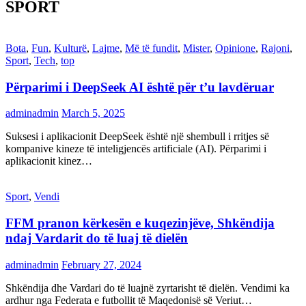
SPORT
Bota
,
Fun
,
Kulturë
,
Lajme
,
Më të fundit
,
Mister
,
Opinione
,
Rajoni
,
Sport
,
Tech
,
top
Përparimi i DeepSeek AI është për t’u lavdëruar
adminadmin
March 5, 2025
Suksesi i aplikacionit DeepSeek është një shembull i rritjes së
kompanive kineze të inteligjencës artificiale (AI). Përparimi i
aplikacionit kinez…
Sport
,
Vendi
FFM pranon kërkesën e kuqezinjëve, Shkëndija
ndaj Vardarit do të luaj të dielën
adminadmin
February 27, 2024
Shkëndija dhe Vardari do të luajnë zyrtarisht të dielën. Vendimi ka
ardhur nga Federata e futbollit të Maqedonisë së Veriut…