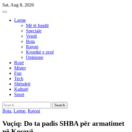
Skip
Sat, Aug 8, 2026
to
content
Lajme
Më të fundit
Speciale
Vendi
Bota
Rajoni
Kronikë e zezë
Opinione
Rozë
Mister
Fun
Tech
Shëndeti
Kulturë
Sport
Search
for:
Bota
,
Lajme
,
Rajoni
Vuçiq: Do ta padis SHBA për armatimet
në Kosovë