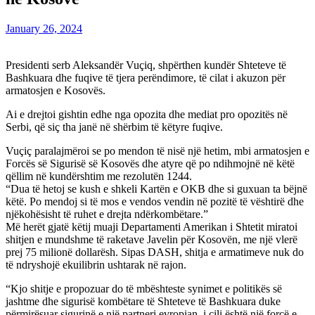
January 26, 2024
Presidenti serb Aleksandër Vuçiq, shpërthen kundër Shteteve të
Bashkuara dhe fuqive të tjera perëndimore, të cilat i akuzon për
armatosjen e Kosovës.
Ai e drejtoi gishtin edhe nga opozita dhe mediat pro opozitës në
Serbi, që siç tha janë në shërbim të këtyre fuqive.
Vuçiç paralajmëroi se po mendon të nisë një hetim, mbi armatosjen e
Forcës së Sigurisë së Kosovës dhe atyre që po ndihmojnë në këtë
qëllim në kundërshtim me rezolutën 1244.
“Dua të hetoj se kush e shkeli Kartën e OKB dhe si guxuan ta bëjnë
këtë. Po mendoj si të mos e vendos vendin në pozitë të vështirë dhe
njëkohësisht të ruhet e drejta ndërkombëtare.”
Më herët gjatë këtij muaji Departamenti Amerikan i Shtetit miratoi
shitjen e mundshme të raketave Javelin për Kosovën, me një vlerë
prej 75 milionë dollarësh. Sipas DASH, shitja e armatimeve nuk do
të ndryshojë ekuilibrin ushtarak në rajon.
“Kjo shitje e propozuar do të mbështeste synimet e politikës së
jashtme dhe sigurisë kombëtare të Shteteve të Bashkuara duke
përmirësuar sigurinë e një partneri evropian, i cili është një forcë e