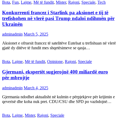
Bota
,
Fun
,
Lajme
,
Më të fundit
,
Mister
,
Rajoni
,
Speciale
,
Tech
Konkurrenti francez i Starlink pa aksionet e tij të
trefishohen në vlerë pasi Trump ndaloi ndihmën për
Ukrainën
adminadmin
March 5, 2025
Aksionet e ofruesit francez të satelitëve Eutelsat u trefishuan në vlerë
gjatë dy ditëve të fundit mes shqetësimeve se qasja…
Bota
,
Lajme
,
Më të fundit
,
Opinione
,
Rajoni
,
Speciale
Gjermani, ekspertët sugjerojnë 400 miliardë euro
për mbrojtje
adminadmin
March 4, 2025
Gjermania ndodhet aktualisht në kulmin e përpjekjeve për krijimin e
qeverisë dhe koha nuk pret. CDU/CSU dhe SPD po vazhdojnë…
Bota
,
Lajme
,
Mister
,
Rajoni
,
Speciale