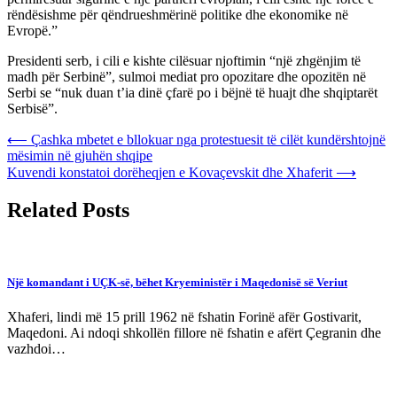
rëndësishme për qëndrueshmërinë politike dhe ekonomike në
Evropë.”
Presidenti serb, i cili e kishte cilësuar njoftimin “një zhgënjim të
madh për Serbinë”, sulmoi mediat pro opozitare dhe opozitën në
Serbi se “nuk duan t’ia dinë çfarë po i bëjnë të huajt dhe shqiptarët
Serbisë”.
Post
⟵
Çashka mbetet e bllokuar nga protestuesit të cilët kundërshtojnë
mësimin në gjuhën shqipe
navigation
Kuvendi konstatoi dorëheqjen e Kovaçevskit dhe Xhaferit
⟶
Related Posts
Një komandant i UÇK-së, bëhet Kryeministër i Maqedonisë së Veriut
Xhaferi, lindi më 15 prill 1962 në fshatin Forinë afër Gostivarit,
Maqedoni. Ai ndoqi shkollën fillore në fshatin e afërt Çegranin dhe
vazhdoi…