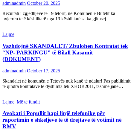
adminadmin
October 20, 2025
Rezultati i zgjedhjeve të 19 tetorit, në Komunën e Butelit ka
nxjerrën tetë këshilltarë nga 19 këshilltarë sa ka gjithsej…
Lajme
Vazhdojnë SKANDALET/ Zbulohen Kontratat tek
“NP- PARKINGU” të Bilall Kasamit
(DOKUMENT)
adminadmin
October 17, 2025
Skandalet në komunën e Tetovës nuk kanë të ndalur! Pas publikimit
të qindra kontratave të dyshimta tek XHOB2011, tashmë janë…
Lajme
,
Më të fundit
Avokati i Popullit hapi linjë telefonike për
raportimin e shkeljeve të të drejtave të votimit në
RMV