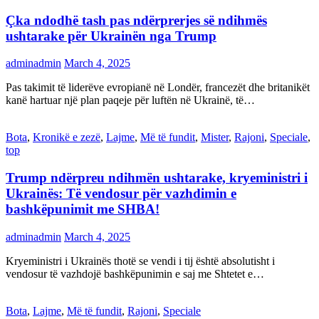
Çka ndodhë tash pas ndërprerjes së ndihmës
ushtarake për Ukrainën nga Trump
adminadmin
March 4, 2025
Pas takimit të liderëve evropianë në Londër, francezët dhe britanikët
kanë hartuar një plan paqeje për luftën në Ukrainë, të…
Bota
,
Kronikë e zezë
,
Lajme
,
Më të fundit
,
Mister
,
Rajoni
,
Speciale
,
top
Trump ndërpreu ndihmën ushtarake, kryeministri i
Ukrainës: Të vendosur për vazhdimin e
bashkëpunimit me SHBA!
adminadmin
March 4, 2025
Kryeministri i Ukrainës thotë se vendi i tij është absolutisht i
vendosur të vazhdojë bashkëpunimin e saj me Shtetet e…
Bota
,
Lajme
,
Më të fundit
,
Rajoni
,
Speciale