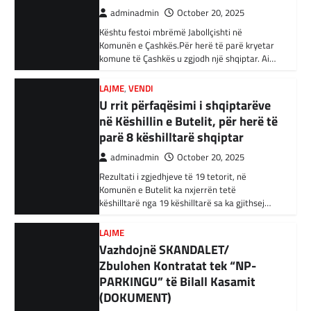
34 njerëz të dyshuar për lidhje me Shtetin
parë 8 këshilltarë shqiptar
Islamik gjatë një operacioni të…
adminadmin
October 20, 2025
Rezultati i zgjedhjeve të 19 tetorit, në
BOTA
,
KRONIKË E ZEZË
,
RAJONI
Komunën e Butelit ka nxjerrën tetë
Irani dënon sulmet ajrore të
këshilltarë nga 19 këshilltarë sa ka gjithsej…
SHBA-së
adminadmin
February 3, 2024
LAJME
Vazhdojnë SKANDALET/
Në qytetin al-Ka’im, rreth 350 km në
veriperëndim të Bagdadit, gjithçka që ka
Zbulohen Kontratat tek “NP-
mbetur pas sulmeve ajrore të Uashingtonit
PARKINGU” të Bilall Kasamit
është…
(DOKUMENT)
adminadmin
October 17, 2025
KRONIKË E ZEZË
,
LAJME
,
RAJONI
Tetë persona kërkojnë ndihmë
Skandalet në komunën e Tetovës nuk kanë të
pas aksidentit ku u përfshinë 14
ndalur! Pas publikimit të qindra kontratave të
dyshimta tek XHOB2011, tashmë janë…
automjete
adminadmin
December 11, 2023
LAJME
,
MË TË FUNDIT
Një aksident trafiku ka ndodhur në
Avokati i Popullit hapi linjë
autostradën Ibrahim Rugova, Mazgit-Bresje,
telefonike për raportimin e
në të cilin janë përfshirë 14 automjete dhe