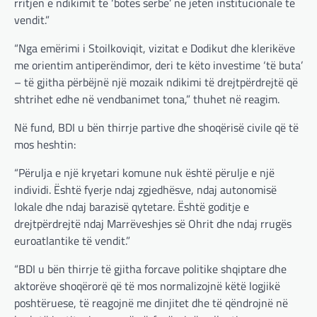
rritjen e ndikimit të ‘botës serbe’ në jetën institucionale të
vendit.”
“Nga emërimi i Stoilkoviqit, vizitat e Dodikut dhe klerikëve
me orientim antiperëndimor, deri te këto investime ‘të buta’
– të gjitha përbëjnë një mozaik ndikimi të drejtpërdrejtë që
shtrihet edhe në vendbanimet tona,” thuhet në reagim.
Në fund, BDI u bën thirrje partive dhe shoqërisë civile që të
mos heshtin:
“Përulja e një kryetari komune nuk është përulje e një
individi. Është fyerje ndaj zgjedhësve, ndaj autonomisë
lokale dhe ndaj barazisë qytetare. Është goditje e
drejtpërdrejtë ndaj Marrëveshjes së Ohrit dhe ndaj rrugës
euroatlantike të vendit.”
“BDI u bën thirrje të gjitha forcave politike shqiptare dhe
aktorëve shoqërorë që të mos normalizojnë këtë logjikë
poshtëruese, të reagojnë me dinjitet dhe të qëndrojnë në