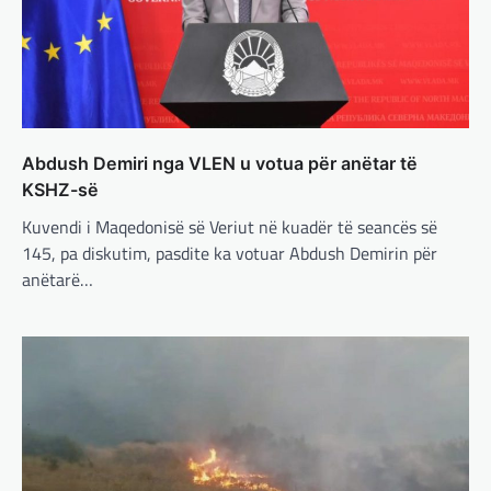
Çka ndodhë tash pas
ndërprerjes së ndihmës
ushtarake për Ukrainën nga
Trump
adminadmin
March 4, 2025
Pas takimit të liderëve evropianë në Londër,
Abdush Demiri nga VLEN u votua për anëtar të
francezët dhe britanikët kanë hartuar një
plan paqeje për luftën në Ukrainë, të…
KSHZ-së
Kuvendi i Maqedonisë së Veriut në kuadër të seancës së
BOTA
,
KRONIKË E ZEZË
,
LAJME
,
145, pa diskutim, pasdite ka votuar Abdush Demirin për
MË TË FUNDIT
,
MISTER
,
RAJONI
,
SPECIALE
,
TOP
anëtarë…
Trump ndërpreu ndihmën
ushtarake, kryeministri i
Ukrainës: Të vendosur për
vazhdimin e bashkëpunimit me
SHBA!
adminadmin
March 4, 2025
Kryeministri i Ukrainës thotë se vendi i tij
është absolutisht i vendosur të vazhdojë