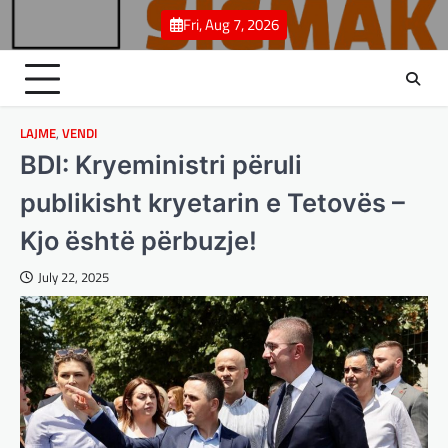
Skip
Fri, Aug 7, 2026
to
content
LAJME
,
VENDI
BDI: Kryeministri përuli
publikisht kryetarin e Tetovës –
Kjo është përbuzje!
July 22, 2025