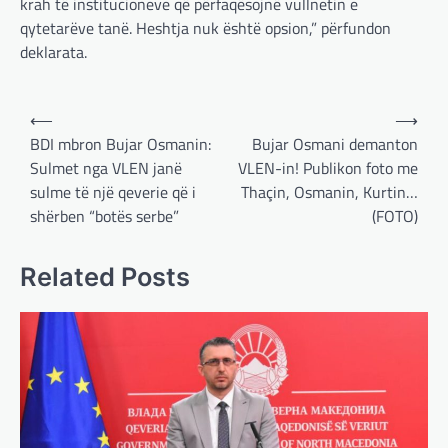
krah të institucioneve që përfaqësojnë vullnetin e
qytetarëve tanë. Heshtja nuk është opsion,” përfundon
deklarata.
Post
⟵
⟶
navigation
BDI mbron Bujar Osmanin:
Bujar Osmani demanton
Sulmet nga VLEN janë
VLEN-in! Publikon foto me
sulme të një qeverie që i
Thaçin, Osmanin, Kurtin…
shërben “botës serbe”
(FOTO)
BOTA
,
LAJME
,
MË TË FUNDIT
,
OPINIONE
,
RAJONI
,
SPECIALE
Gjermani, ekspertët sugjerojnë
Related Posts
400 miliardë euro për mbrojtje
adminadmin
March 4, 2025
Gjermania ndodhet aktualisht në kulmin e
përpjekjeve për krijimin e qeverisë dhe koha
nuk pret. CDU/CSU dhe SPD po vazhdojnë…
BOTA
,
LAJME
,
MISTER
,
RAJONI
,
SPECIALE