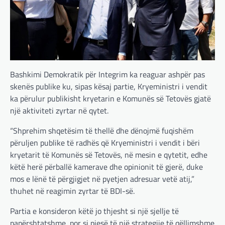
Bashkimi Demokratik për Integrim ka reaguar ashpër pas
skenës publike ku, sipas kësaj partie, Kryeministri i vendit
ka përulur publikisht kryetarin e Komunës së Tetovës gjatë
një aktiviteti zyrtar në qytet.
“Shprehim shqetësim të thellë dhe dënojmë fuqishëm
përuljen publike të radhës që Kryeministri i vendit i bëri
kryetarit të Komunës së Tetovës, në mesin e qytetit, edhe
këtë herë përballë kamerave dhe opinionit të gjerë, duke
mos e lënë të përgjigjet në pyetjen adresuar vetë atij,”
thuhet në reagimin zyrtar të BDI-së.
Partia e konsideron këtë jo thjesht si një sjellje të
papërshtatshme, por si pjesë të një strategjie të qëllimshme