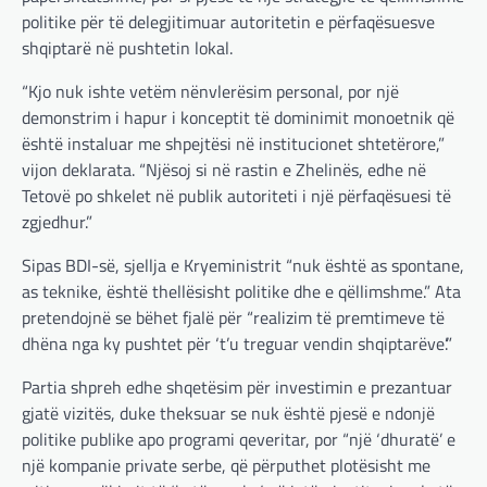
politike për të delegjitimuar autoritetin e përfaqësuesve
shqiptarë në pushtetin lokal.
“Kjo nuk ishte vetëm nënvlerësim personal, por një
demonstrim i hapur i konceptit të dominimit monoetnik që
është instaluar me shpejtësi në institucionet shtetërore,”
vijon deklarata. “Njësoj si në rastin e Zhelinës, edhe në
Tetovë po shkelet në publik autoriteti i një përfaqësuesi të
zgjedhur.”
Sipas BDI-së, sjellja e Kryeministrit “nuk është as spontane,
as teknike, është thellësisht politike dhe e qëllimshme.” Ata
pretendojnë se bëhet fjalë për “realizim të premtimeve të
dhëna nga ky pushtet për ‘t’u treguar vendin shqiptarëve’.”
Partia shpreh edhe shqetësim për investimin e prezantuar
gjatë vizitës, duke theksuar se nuk është pjesë e ndonjë
politike publike apo programi qeveritar, por “një ‘dhuratë’ e
një kompanie private serbe, që përputhet plotësisht me