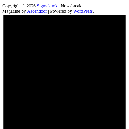
Copyright © 2026
Sigmak.mk
| Newsbreak
Magazine by
Ascendoor
| Powered by
WordPress
.