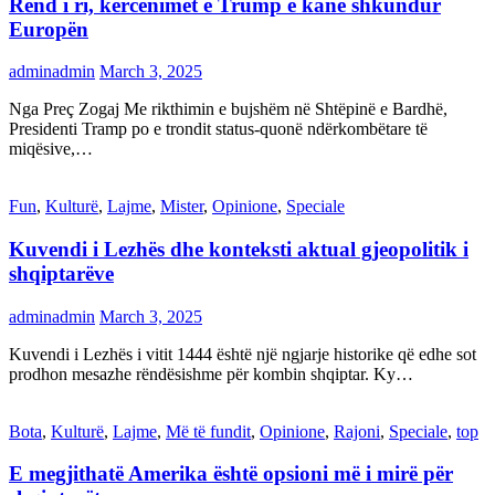
Rend i ri, kërcënimet e Trump e kanë shkundur
Europën
adminadmin
March 3, 2025
Nga Preç Zogaj Me rikthimin e bujshëm në Shtëpinë e Bardhë,
Presidenti Tramp po e trondit status-quonë ndërkombëtare të
miqësive,…
Fun
,
Kulturë
,
Lajme
,
Mister
,
Opinione
,
Speciale
Kuvendi i Lezhës dhe konteksti aktual gjeopolitik i
shqiptarëve
adminadmin
March 3, 2025
Kuvendi i Lezhës i vitit 1444 është një ngjarje historike që edhe sot
prodhon mesazhe rëndësishme për kombin shqiptar. Ky…
Bota
,
Kulturë
,
Lajme
,
Më të fundit
,
Opinione
,
Rajoni
,
Speciale
,
top
E megjithatë Amerika është opsioni më i mirë për