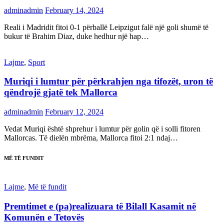
adminadmin
February 14, 2024
Reali i Madridit fitoi 0-1 përballë Leipzigut falë një goli shumë të
bukur të Brahim Diaz, duke hedhur një hap…
Lajme
,
Sport
Muriqi i lumtur për përkrahjen nga tifozët, uron të
qëndrojë gjatë tek Mallorca
adminadmin
February 12, 2024
Vedat Muriqi është shprehur i lumtur për golin që i solli fitoren
Mallorcas. Të dielën mbrëma, Mallorca fitoi 2:1 ndaj…
MË TË FUNDIT
Lajme
,
Më të fundit
Premtimet e (pa)realizuara të Bilall Kasamit në
Komunën e Tetovës