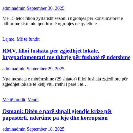
adminadmin
September 30, 2025
Më 15 tetor fillon zyrtarisht sezoni i ngrohjes për konsumatorët e
lidhur me sistemin qendror të ngrohjes në qytetin e…
Lajme
,
Më të fundit
RMV, filloi fushata për zgjedhjet lokale,
kryeparlamentari me thirrje për fushatë të ndershme
adminadmin
September 29, 2025
Nga mesnata e mbrëmshme (29 shtator) filloi fushata zgjedhore për
zgjedhjet lokale të këtij viti, rrethi i parë i të…
Më të fundit
,
Vendi
Osmani: Ditën e parë shpall gjendje krize për
papastërti, ndërtime pa leje dhe korrupsion
adminadmin
September 18, 2025