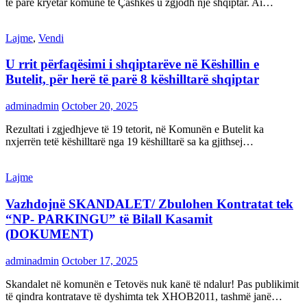
të parë kryetar komune të Çashkës u zgjodh një shqiptar. Ai…
Lajme
,
Vendi
U rrit përfaqësimi i shqiptarëve në Këshillin e
Butelit, për herë të parë 8 këshilltarë shqiptar
adminadmin
October 20, 2025
Rezultati i zgjedhjeve të 19 tetorit, në Komunën e Butelit ka
nxjerrën tetë këshilltarë nga 19 këshilltarë sa ka gjithsej…
Lajme
Vazhdojnë SKANDALET/ Zbulohen Kontratat tek
“NP- PARKINGU” të Bilall Kasamit
(DOKUMENT)
adminadmin
October 17, 2025
Skandalet në komunën e Tetovës nuk kanë të ndalur! Pas publikimit
të qindra kontratave të dyshimta tek XHOB2011, tashmë janë…