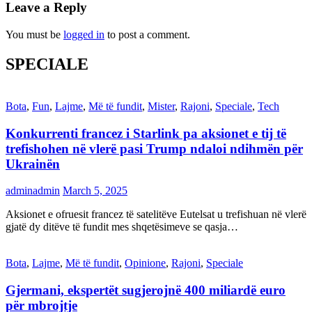
Leave a Reply
You must be
logged in
to post a comment.
SPECIALE
Bota
,
Fun
,
Lajme
,
Më të fundit
,
Mister
,
Rajoni
,
Speciale
,
Tech
Konkurrenti francez i Starlink pa aksionet e tij të
trefishohen në vlerë pasi Trump ndaloi ndihmën për
Ukrainën
adminadmin
March 5, 2025
Aksionet e ofruesit francez të satelitëve Eutelsat u trefishuan në vlerë
gjatë dy ditëve të fundit mes shqetësimeve se qasja…
Bota
,
Lajme
,
Më të fundit
,
Opinione
,
Rajoni
,
Speciale
Gjermani, ekspertët sugjerojnë 400 miliardë euro
për mbrojtje