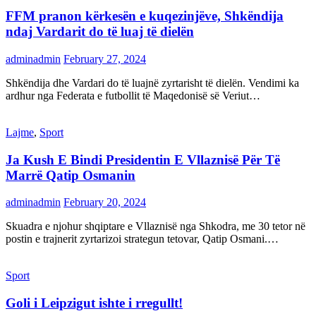
FFM pranon kërkesën e kuqezinjëve, Shkëndija
ndaj Vardarit do të luaj të dielën
adminadmin
February 27, 2024
Shkëndija dhe Vardari do të luajnë zyrtarisht të dielën. Vendimi ka
ardhur nga Federata e futbollit të Maqedonisë së Veriut…
Lajme
,
Sport
Ja Kush E Bindi Presidentin E Vllaznisë Për Të
Marrë Qatip Osmanin
adminadmin
February 20, 2024
Skuadra e njohur shqiptare e Vllaznisë nga Shkodra, me 30 tetor në
postin e trajnerit zyrtarizoi strategun tetovar, Qatip Osmani.…
Sport
Goli i Leipzigut ishte i rregullt!