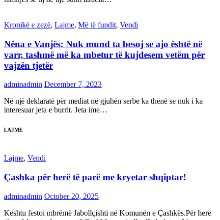
Kronikë e zezë
,
Lajme
,
Më të fundit
,
Vendi
Nëna e Vanjës: Nuk mund ta besoj se ajo është në
varr, tashmë më ka mbetur të kujdesem vetëm për
vajzën tjetër
adminadmin
December 7, 2023
Në një deklaratë për mediat në gjuhën serbe ka thënë se nuk i ka
interesuar jeta e burrit. Jeta ime…
LAJME
Lajme
,
Vendi
Çashka për herë të parë me kryetar shqiptar!
adminadmin
October 20, 2025
Kështu festoi mbrëmë Jabollçishti në Komunën e Çashkës.Për herë