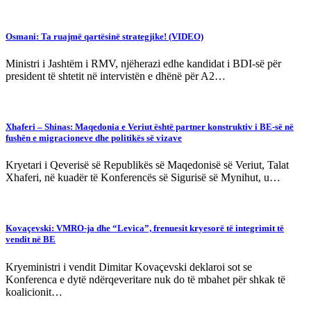
Osmani: Ta ruajmë qartësinë strategjike! (VIDEO)
Ministri i Jashtëm i RMV, njëherazi edhe kandidat i BDI-së për
president të shtetit në intervistën e dhënë për A2…
Xhaferi – Shinas: Maqedonia e Veriut është partner konstruktiv i BE-së në
fushën e migracioneve dhe politikës së vizave
Kryetari i Qeverisë së Republikës së Maqedonisë së Veriut, Talat
Xhaferi, në kuadër të Konferencës së Sigurisë së Mynihut, u…
Kovaçevski: VMRO-ja dhe “Levica”, frenuesit kryesorë të integrimit të
vendit në BE
Kryeministri i vendit Dimitar Kovaçevski deklaroi sot se
Konferenca e dytë ndërqeveritare nuk do të mbahet për shkak të
koalicionit…