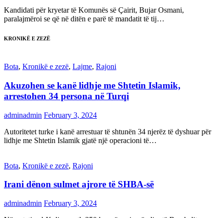
Kandidati për kryetar të Komunës së Çairit, Bujar Osmani,
paralajmëroi se që në ditën e parë të mandatit të tij…
KRONIKË E ZEZË
Bota
,
Kronikë e zezë
,
Lajme
,
Rajoni
Akuzohen se kanë lidhje me Shtetin Islamik,
arrestohen 34 persona në Turqi
adminadmin
February 3, 2024
Autoritetet turke i kanë arrestuar të shtunën 34 njerëz të dyshuar për
lidhje me Shtetin Islamik gjatë një operacioni të…
Bota
,
Kronikë e zezë
,
Rajoni
Irani dënon sulmet ajrore të SHBA-së
adminadmin
February 3, 2024