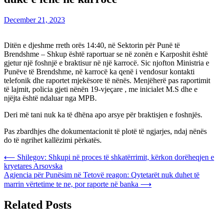
December 21, 2023
Ditën e djeshme rreth orës 14:40, në Sektorin për Punë të
Brendshme – Shkup është raportuar se në zonën e Karposhit është
gjetur një foshnjë e braktisur në një karrocë. Sic njofton Ministria e
Punëve të Brendshme, në karrocë ka qenë i vendosur kontakti
telefonik dhe raportet mjekësore të nënës. Menjëherë pas raportimit
të lajmit, policia gjeti nënën 19-vjeçare , me inicialet M.S dhe e
njëjta është ndaluar nga MPB.
Deri më tani nuk ka të dhëna apo arsye për braktisjen e foshnjës.
Pas zbardhjes dhe dokumentacionit të plotë të ngjarjes, ndaj nënës
do të ngrihet kallëzimi përkatës.
Post
⟵
Shilegov: Shkupi në proces të shkatërrimit, kërkon dorëheqjen e
kryetares Arsovska
navigation
Agjencia për Punësim në Tetovë reagon: Qytetarët nuk duhet të
marrin vërtetime te ne, por raporte në banka
⟶
Related Posts