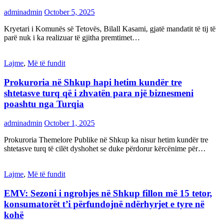
adminadmin
October 5, 2025
Kryetari i Komunës së Tetovës, Bilall Kasami, gjatë mandatit të tij të
parë nuk i ka realizuar të gjitha premtimet…
Lajme
,
Më të fundit
Prokuroria në Shkup hapi hetim kundër tre
shtetasve turq që i zhvatën para një biznesmeni
poashtu nga Turqia
adminadmin
October 1, 2025
Prokuroria Themelore Publike në Shkup ka nisur hetim kundër tre
shtetasve turq të cilët dyshohet se duke përdorur kërcënime për…
Lajme
,
Më të fundit
EMV: Sezoni i ngrohjes në Shkup fillon më 15 tetor,
konsumatorët t’i përfundojnë ndërhyrjet e tyre në
kohë