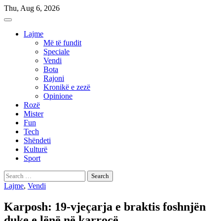
Skip
Thu, Aug 6, 2026
to
content
Lajme
Më të fundit
Speciale
Vendi
Bota
Rajoni
Kronikë e zezë
Opinione
Rozë
Mister
Fun
Tech
Shëndeti
Kulturë
Sport
Search
for:
Lajme
,
Vendi
Karposh: 19-vjeçarja e braktis foshnjën
duke e lënë në karrocë