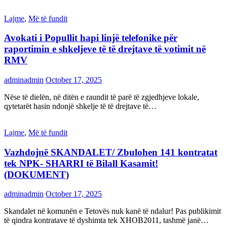
Lajme
,
Më të fundit
Avokati i Popullit hapi linjë telefonike për
raportimin e shkeljeve të të drejtave të votimit në
RMV
adminadmin
October 17, 2025
Nëse të dielën, në ditën e raundit të parë të zgjedhjeve lokale,
qytetarët hasin ndonjë shkelje të të drejtave të…
Lajme
,
Më të fundit
Vazhdojnē SKANDALET/ Zbulohen 141 kontratat
tek NPK- SHARRI të Bilall Kasamit!
(DOKUMENT)
adminadmin
October 17, 2025
Skandalet në komunën e Tetovës nuk kanë të ndalur! Pas publikimit
të qindra kontratave të dyshimta tek XHOB2011, tashmë janë…