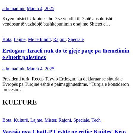
adminadmin
March 4, 2025
Kryeministri i Ukrainës thotë se vendi i tij është absolutisht i
vendosur të vazhdojë bashkëpunimin e saj me Shtetet e…
Bota
,
Lajme
,
Më të fundit
,
Rajoni
,
Speciale
Erdogan: Izraeli nuk do të gjejë paqe pa themelimin
e shtetit palestinez
adminadmin
March 4, 2025
Presidenti turk, Recep Tayyip Erdogan, ka deklaruar se siguria e
Evropës pa Turqinë është e paimagjinueshme. “Turqia e konsideron
procesin…
KULTURË
Bota
,
Kulturë
,
Lajme
,
Mister
,
Rajoni
,
Speciale
,
Tech
Varësia nga ChatGPT është në rritje: Kujdes! Këto