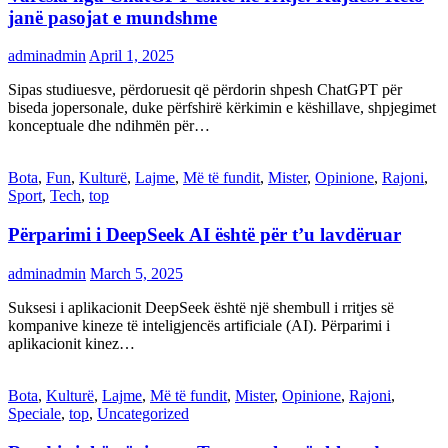
janë pasojat e mundshme
adminadmin
April 1, 2025
Sipas studiuesve, përdoruesit që përdorin shpesh ChatGPT për
biseda jopersonale, duke përfshirë kërkimin e këshillave, shpjegimet
konceptuale dhe ndihmën për…
Bota
,
Fun
,
Kulturë
,
Lajme
,
Më të fundit
,
Mister
,
Opinione
,
Rajoni
,
Sport
,
Tech
,
top
Përparimi i DeepSeek AI është për t’u lavdëruar
adminadmin
March 5, 2025
Suksesi i aplikacionit DeepSeek është një shembull i rritjes së
kompanive kineze të inteligjencës artificiale (AI). Përparimi i
aplikacionit kinez…
Bota
,
Kulturë
,
Lajme
,
Më të fundit
,
Mister
,
Opinione
,
Rajoni
,
Speciale
,
top
,
Uncategorized