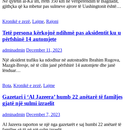
Në qytetin al-Ka’im, rreth 350 km në veriperëndim të Bagdadit,
gjithçka që ka mbetur pas sulmeve ajrore të Uashingtonit është…
Kronikë e zezë
,
Lajme
,
Rajoni
Tetë persona kërkojnë ndihmë pas aksidentit ku u
përfshinë 14 automjete
adminadmin
December 11, 2023
Një aksident trafiku ka ndodhur në autostradën Ibrahim Rugova,
Mazgit-Bresje, në të cilin janë përfshirë 14 automjete dhe janë
lënduar…
Bota
,
Kronikë e zezë
,
Lajme
Gazetari i ‘Al Jazeera’ humb 22 anëtarë të familjes
gjatë një sulmi izraelit
adminadmin
December 7, 2023
Al Jazeera raporton se një nga gazetarët e saj humbi 22 anëtarë të
familjes së tij në një sulm izraelit…