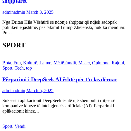
shqiptarët
adminadmin
March 3, 2025
Nga Dritan Hila Vështirë se ndonjë shqiptar që ndjek sadopak
politikën e jashtme, pas takimit Trump-Zhelenski, nuk ka menduar:
Po…
SPORT
Bota
,
Fun
,
Kulturë
,
Lajme
,
Më të fundit
,
Mister
,
Opinione
,
Rajoni
,
Sport
,
Tech
,
top
Përparimi i DeepSeek AI është për t’u lavdëruar
adminadmin
March 5, 2025
Suksesi i aplikacionit DeepSeek është një shembull i rritjes së
kompanive kineze të inteligjencës artificiale (AI). Përparimi i
aplikacionit kinez…
Sport
,
Vendi