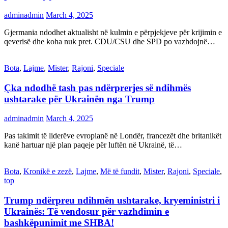
adminadmin
March 4, 2025
Gjermania ndodhet aktualisht në kulmin e përpjekjeve për krijimin e
qeverisë dhe koha nuk pret. CDU/CSU dhe SPD po vazhdojnë…
Bota
,
Lajme
,
Mister
,
Rajoni
,
Speciale
Çka ndodhë tash pas ndërprerjes së ndihmës
ushtarake për Ukrainën nga Trump
adminadmin
March 4, 2025
Pas takimit të liderëve evropianë në Londër, francezët dhe britanikët
kanë hartuar një plan paqeje për luftën në Ukrainë, të…
Bota
,
Kronikë e zezë
,
Lajme
,
Më të fundit
,
Mister
,
Rajoni
,
Speciale
,
top
Trump ndërpreu ndihmën ushtarake, kryeministri i
Ukrainës: Të vendosur për vazhdimin e
bashkëpunimit me SHBA!