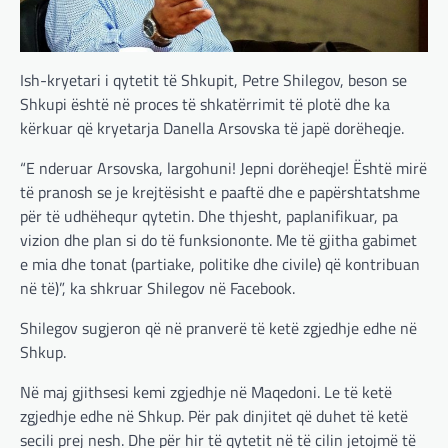
Ish-kryetari i qytetit të Shkupit, Petre Shilegov, beson se
Shkupi është në proces të shkatërrimit të plotë dhe ka
kërkuar që kryetarja Danella Arsovska të japë dorëheqje.
“E nderuar Arsovska, largohuni! Jepni dorëheqje! Është mirë
të pranosh se je krejtësisht e paaftë dhe e papërshtatshme
për të udhëhequr qytetin. Dhe thjesht, paplanifikuar, pa
vizion dhe plan si do të funksiononte. Me të gjitha gabimet
e mia dhe tonat (partiake, politike dhe civile) që kontribuan
në të)”, ka shkruar Shilegov në Facebook.
Shilegov sugjeron që në pranverë të ketë zgjedhje edhe në
Shkup.
Në maj gjithsesi kemi zgjedhje në Maqedoni. Le të ketë
zgjedhje edhe në Shkup. Për pak dinjitet që duhet të ketë
secili prej nesh. Dhe për hir të qytetit në të cilin jetojmë të