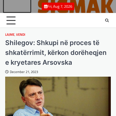
Skip
Fri, Aug 7, 2026
to
content
LAJME
,
VENDI
Shilegov: Shkupi në proces të
shkatërrimit, kërkon dorëheqjen
e kryetares Arsovska
December 21, 2023