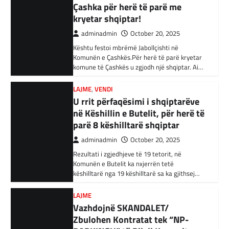
adminadmin
February 3, 2024
U rrit përfaqësimi i shqiptarëve
në Këshillin e Butelit, për herë të
Autoritetet turke i kanë arrestuar të shtunën
34 njerëz të dyshuar për lidhje me Shtetin
parë 8 këshilltarë shqiptar
Islamik gjatë një operacioni të…
adminadmin
October 20, 2025
Rezultati i zgjedhjeve të 19 tetorit, në
BOTA
,
KRONIKË E ZEZË
,
RAJONI
Komunën e Butelit ka nxjerrën tetë
Irani dënon sulmet ajrore të
këshilltarë nga 19 këshilltarë sa ka gjithsej…
SHBA-së
adminadmin
February 3, 2024
LAJME
Vazhdojnë SKANDALET/
Në qytetin al-Ka’im, rreth 350 km në
veriperëndim të Bagdadit, gjithçka që ka
Zbulohen Kontratat tek “NP-
mbetur pas sulmeve ajrore të Uashingtonit
PARKINGU” të Bilall Kasamit
është…
(DOKUMENT)
adminadmin
October 17, 2025
KRONIKË E ZEZË
,
LAJME
,
RAJONI
Tetë persona kërkojnë ndihmë
Skandalet në komunën e Tetovës nuk kanë të
pas aksidentit ku u përfshinë 14
ndalur! Pas publikimit të qindra kontratave të
dyshimta tek XHOB2011, tashmë janë…
automjete
adminadmin
December 11, 2023
LAJME
,
MË TË FUNDIT
Një aksident trafiku ka ndodhur në