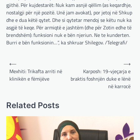
gjithë. Për kujdestarët: Nuk kam asnjë qëllim (as keqardhje,
nostalgji për një pozitë. Unë jam avokat), por jetoj në Shkup
dhe e dua këtë qytet. Dhe si qytetar mendoj se këtu nuk ka
asgjë të keqe. Për armiqtë e jashtëm (dhe për Zotin edhe të
brendshëm): funksioni nuk e bën njeriun. Ne te kunderten.
Burri e bën funksionin…”, ka shkruar Shilegov. /Telegrafi/
Post
⟵
⟶
navigation
Mexhiti: Trikafta arriti në
Karposh: 19-vjeçarja e
klinikën e fëmijëve
braktis foshnjën duke e lënë
BOTA
,
LAJME
,
MË TË FUNDIT
,
OPINIONE
,
në karrocë
RAJONI
,
SPECIALE
Gjermani, ekspertët sugjerojnë
Related Posts
400 miliardë euro për mbrojtje
adminadmin
March 4, 2025
Gjermania ndodhet aktualisht në kulmin e
përpjekjeve për krijimin e qeverisë dhe koha
nuk pret. CDU/CSU dhe SPD po vazhdojnë…