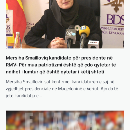
BOTA
,
LAJME
,
MISTER
,
RAJONI
,
SPECIALE
Çka ndodhë tash pas
ndërprerjes së ndihmës
ushtarake për Ukrainën nga
Trump
adminadmin
March 4, 2025
Pas takimit të liderëve evropianë në Londër,
francezët dhe britanikët kanë hartuar një
Mersiha Smailloviq kandidate për presidente në
plan paqeje për luftën në Ukrainë, të…
RMV: Për mua patriotizmi është që çdo qytetar të
ndihet i lumtur që është qytetar i këtij shteti
BOTA
,
KRONIKË E ZEZË
,
LAJME
,
Mersiha Smailloviq sot konfirmoi kandidaturën e saj në
MË TË FUNDIT
,
MISTER
,
RAJONI
,
SPECIALE
,
TOP
zgjedhjet presidenciale në Maqedoninë e Veriut. Ajo do të
Trump ndërpreu ndihmën
jetë kandidatja e…
ushtarake, kryeministri i
Ukrainës: Të vendosur për
vazhdimin e bashkëpunimit me
SHBA!
adminadmin
March 4, 2025