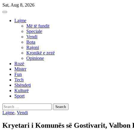
Skip
Sat, Aug 8, 2026
to
content
Lajme
Më të fundit
Speciale
Vendi
Bota
Rajoni
Kronikë e zezë
Opinione
Rozë
Mister
Fun
Tech
Shëndeti
Kulturë
Sport
Search
for:
Lajme
,
Vendi
Kryetari i Komunës së Gostivarit, Valbon 