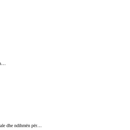
sin…
ptuale dhe ndihmën për…