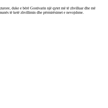
kturore, duke e bërë Gostivarin një qytet më të zhvilluar dhe më
ë Komunës të ketë zhvillimin dhe përmirësimet e nevojshme.