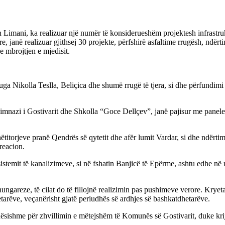
n Limani, ka realizuar një numër të konsiderueshëm projektesh infrastru
e, janë realizuar gjithsej 30 projekte, përfshirë asfaltime rrugësh, ndërt
 mbrojtjen e mjedisit.
ga Nikolla Teslla, Beliçica dhe shumë rrugë të tjera, si dhe përfundimi 
imnazi i Gostivarit dhe Shkolla “Goce Dellçev”, janë pajisur me panele
hëtitorjeve pranë Qendrës së qytetit dhe afër lumit Vardar, si dhe ndërti
reacion.
sistemit të kanalizimeve, si në fshatin Banjicë të Epërme, ashtu edhe në
 hungareze, të cilat do të fillojnë realizimin pas pushimeve verore. Krye
tetarëve, veçanërisht gjatë periudhës së ardhjes së bashkatdhetarëve.
dësishme për zhvillimin e mëtejshëm të Komunës së Gostivarit, duke krij