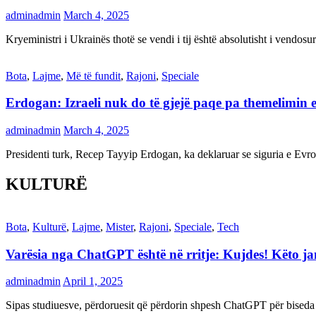
adminadmin
March 4, 2025
Kryeministri i Ukrainës thotë se vendi i tij është absolutisht i vendo
Bota
,
Lajme
,
Më të fundit
,
Rajoni
,
Speciale
Erdogan: Izraeli nuk do të gjejë paqe pa themelimin e 
adminadmin
March 4, 2025
Presidenti turk, Recep Tayyip Erdogan, ka deklaruar se siguria e Ev
KULTURË
Bota
,
Kulturë
,
Lajme
,
Mister
,
Rajoni
,
Speciale
,
Tech
Varësia nga ChatGPT është në rritje: Kujdes! Këto 
adminadmin
April 1, 2025
Sipas studiuesve, përdoruesit që përdorin shpesh ChatGPT për biseda