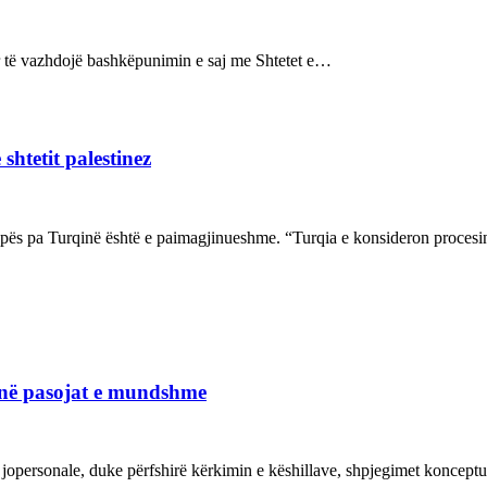
sur të vazhdojë bashkëpunimin e saj me Shtetet e…
shtetit palestinez
ropës pa Turqinë është e paimagjinueshme. “Turqia e konsideron proce
janë pasojat e mundshme
 jopersonale, duke përfshirë kërkimin e këshillave, shpjegimet konce