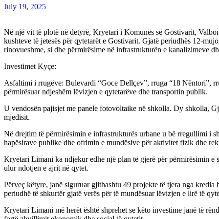
July 19, 2025
Në një vit të plotë në detyrë, Kryetari i Komunës së Gostivarit, Valbo
kushteve të jetesës për qytetarët e Gostivarit. Gjatë periudhës 12-mujor
rinovueshme, si dhe përmirësime në infrastrukturën e kanalizimeve dhe
Investimet Kyçe:
Asfaltimi i rrugëve: Bulevardi “Goce Dellçev”, rruga “18 Nëntori”, rru
përmirësuar ndjeshëm lëvizjen e qytetarëve dhe transportin publik.
U vendosën pajisjet me panele fotovoltaike në shkolla. Dy shkolla, Gj
mjedisit.
Në drejtim të përmirësimin e infrastrukturës urbane u bë rregullimi i s
hapësirave publike dhe ofrimin e mundësive për aktivitet fizik dhe rek
Kryetari Limani ka ndjekur edhe një plan të gjerë për përmirësimin e 
ulur ndotjen e ajrit në qytet.
Përveç këtyre, janë siguruar gjithashtu 49 projekte të tjera nga kredia
periudhë të shkurtër gjatë verës për të mundësuar lëvizjen e lirë të qy
Kryetari Limani më herët është shprehet se këto investime janë të rën
fortë zhvillimit ekonomik dhe social të qytetit.