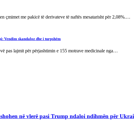
n çmimet me pakicë të derivateve të naftës mesatarisht për 2,08%.…
pi: Vendim skandaloz dhe i turpshëm
tovë pas lajmit për përjashtimin e 155 motrave medicinale nga…
refishohen në vlerë pasi Trump ndaloi ndihmën për Ukra