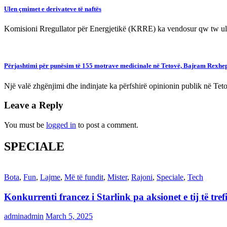
Ulen çmimet e derivateve të naftës
Komisioni Rregullator për Energjetikë (KRRE) ka vendosur qw tw ule
Përjashtimi për punësim të 155 motrave medicinale në Tetovë, Bajram Rexhe
Një valë zhgënjimi dhe indinjate ka përfshirë opinionin publik në Te
Leave a Reply
You must be
logged in
to post a comment.
SPECIALE
Bota
,
Fun
,
Lajme
,
Më të fundit
,
Mister
,
Rajoni
,
Speciale
,
Tech
Konkurrenti francez i Starlink pa aksionet e tij të t
adminadmin
March 5, 2025