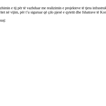
imin e tij për të vazhduar me realizimin e projekteve të tjera infrastru
në vitet në vijim, për t’u siguruar që çdo pjesë e qytetit dhe fshatrave t
uaj: