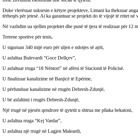
Duke vlerësuar suksesin e këtyre projekteve, Limani ka theksuar angazh
tërheqës për jetesë. Ai ka garantuar se projekti do të vijojë të rritet 
Në vazhdim ua sjellim projektet dhe punë të tjera të realizuar për 12 m
Terrene sportive për tenis,
U siguruan 340 mijë euro për uljen e ndotjes së ajrit,
U asfaltua Bulevardi “Goce Dellçev”,
U asfaltuar rruga “18 Nëntori” në afërsi të Stacionit të Policisë.
U finalizuar kanalizime në Banjicë të Epërme,
U përfunduar kanalizime në rrugën Debresh-Zdunjë,
U bë asfaltimi i rrugës Debresh-Zdunjë,
Një rrugë në pjesën qendrore të qytetit u shtrua me pllaka bekatoni,
U asfaltua rruga “Kej Vardar”,
U asfaltua një rrugë në Lagjen Maleardi,