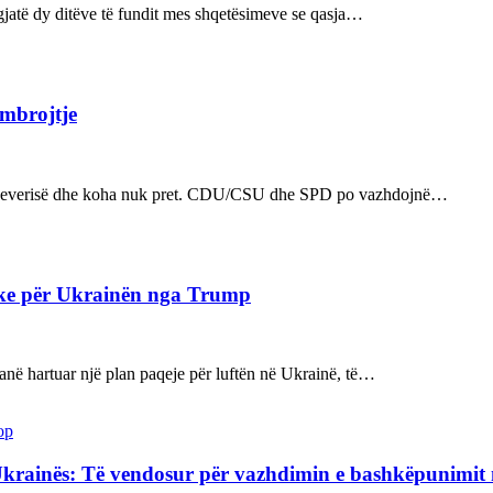
ë gjatë dy ditëve të fundit mes shqetësimeve se qasja…
 mbrojtje
n e qeverisë dhe koha nuk pret. CDU/CSU dhe SPD po vazhdojnë…
ake për Ukrainën nga Trump
kanë hartuar një plan paqeje për luftën në Ukrainë, të…
op
Ukrainës: Të vendosur për vazhdimin e bashkëpunimi