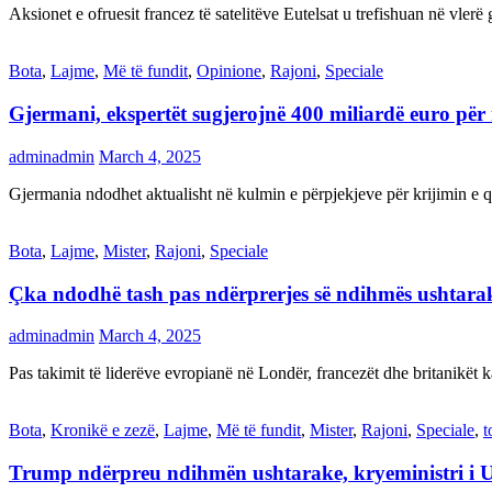
Aksionet e ofruesit francez të satelitëve Eutelsat u trefishuan në vler
Bota
,
Lajme
,
Më të fundit
,
Opinione
,
Rajoni
,
Speciale
Gjermani, ekspertët sugjerojnë 400 miliardë euro për
adminadmin
March 4, 2025
Gjermania ndodhet aktualisht në kulmin e përpjekjeve për krijimi
Bota
,
Lajme
,
Mister
,
Rajoni
,
Speciale
Çka ndodhë tash pas ndërprerjes së ndihmës ushtar
adminadmin
March 4, 2025
Pas takimit të liderëve evropianë në Londër, francezët dhe britanikët 
Bota
,
Kronikë e zezë
,
Lajme
,
Më të fundit
,
Mister
,
Rajoni
,
Speciale
,
t
Trump ndërpreu ndihmën ushtarake, kryeministri i 