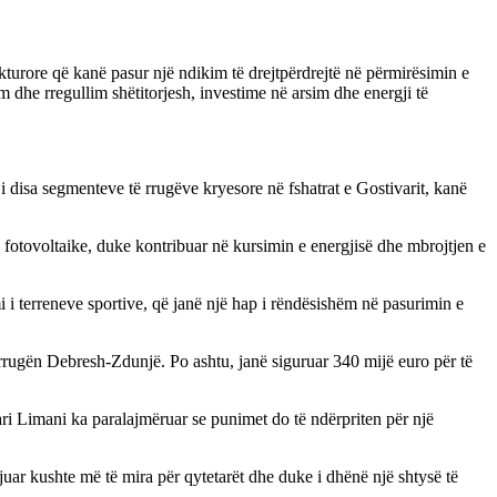
kturore që kanë pasur një ndikim të drejtpërdrejtë në përmirësimin e
im dhe rregullim shëtitorjesh, investime në arsim dhe energji të
i disa segmenteve të rrugëve kryesore në fshatrat e Gostivarit, kanë
 fotovoltaike, duke kontribuar në kursimin e energjisë dhe mbrojtjen e
mi i terreneve sportive, që janë një hap i rëndësishëm në pasurimin e
 rrugën Debresh-Zdunjë. Po ashtu, janë siguruar 340 mijë euro për të
tari Limani ka paralajmëruar se punimet do të ndërpriten për një
uar kushte më të mira për qytetarët dhe duke i dhënë një shtysë të