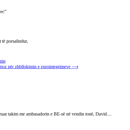
lec”
 të porsalindur,
imin
oz për zhbllokimin e eurointegrimeve
⟶
alizuar takim me ambasadorin e BE-së në vendin tonë, David…