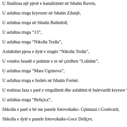
U finalizua një pjesë e kanalizimet në fshatin Raven,
U asfaltua rruga kryesore në fshatin Zdunjë,
U asfaltua rruga në fshatin Balindoll,
U asfaltua rruga “13”,
U asfaltua rruga “Nikolla Teslla”,
Asfaltohet pjesa e dytë e rrugës “Nikolla Teslla”,
U vendos fasadë e jashtme e re në çerdhen “Lulishte”,
U asfaltua rruga “Mara Ugrinova”,
U asfaltua rruga e fushës në fshatin Forinë,
U realizua faza s parë e rregullimit dhe asfaltimi të bulevardit kryesor
U asfaltua rruga “Beliçica”,
Shkolla e parë u bë me panele fotovoltaike- Gjimnazi i Gostivarit,
Shkolla e dytë e panele fotovoltaike-Goce Dellçev,