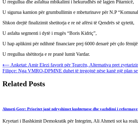
U rregullua dhe asfaltua mbikalimi i hekurudhës në lagjen Pitarnicë,
U sigurua kamion për grumbullimin e mbeturinave për N.P “Komuna
Shkon drejtë finalizimit shetitorja e re në afërsi të Qendrës së qytetit,
U asfalta segmenti i dytë i rrugës “Boris Kidriç”,
U hap aplikimi për ndihmë financiare prej 6000 denarë për çdo fëmijët
U rregullua shëtitorja e re pranë lumit Vardar.
Post
⟵
Anketat: Amir Elezi favorit për Tearcën, Alternativa pret zyrtariz
Filipçe: Nga VMRO-DPMNE duhet të tregojnë nëse kanë një plan seri
navigation
Related Posts
Ahmeti-Geer: Prioritet janë ndryshimet kushtetuese dhe vazhdimi i reformave
Kryetari i Bashkimit Demokratik për Integrim, Ali Ahmeti sot ka re