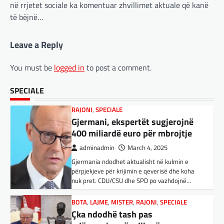
inteligjencës artificiale (AI). Përparimi i
në rrjetet sociale ka komentuar zhvillimet aktuale që kanë
400 miliardë euro për mbrojtje
aplikacionit kinez…
të bëjnë…
adminadmin
March 4, 2025
BOTA
,
KULTURË
,
LAJME
,
MË TË FUNDIT
,
Gjermania ndodhet aktualisht në kulmin e
MISTER
,
OPINIONE
,
RAJONI
,
SPECIALE
,
TOP
,
Leave a Reply
përpjekjeve për krijimin e qeverisë dhe koha
UNCATEGORIZED
nuk pret. CDU/CSU dhe SPD po vazhdojnë…
Rend i ri, kërcënimet e Trump e
You must be
logged in
to post a comment.
kanë shkundur Europën
BOTA
,
LAJME
,
MISTER
,
RAJONI
,
SPECIALE
Çka ndodhë tash pas
SPECIALE
adminadmin
March 3, 2025
ndërprerjes së ndihmës
Nga Preç Zogaj Me rikthimin e bujshëm në
ushtarake për Ukrainën nga
Shtëpinë e Bardhë, Presidenti Tramp po e
trondit status-quonë ndërkombëtare të
Trump
miqësive,…
adminadmin
March 4, 2025
Pas takimit të liderëve evropianë në Londër,
FUN
,
KULTURË
,
LAJME
,
MISTER
,
OPINIONE
,
francezët dhe britanikët kanë hartuar një
SPECIALE
plan paqeje për luftën në Ukrainë, të…
Kuvendi i Lezhës dhe konteksti
aktual gjeopolitik i shqiptarëve
BOTA
,
KRONIKË E ZEZË
,
LAJME
,
adminadmin
March 3, 2025
MË TË FUNDIT
,
MISTER
,
RAJONI
,
SPECIALE
,
TOP
Kuvendi i Lezhës i vitit 1444 është një ngjarje