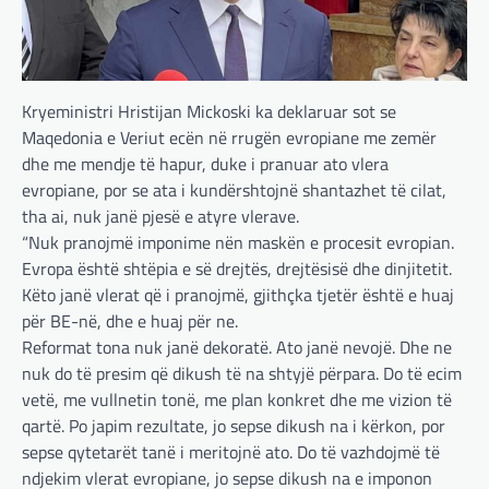
BOTA
,
LAJME
,
MË TË FUNDIT
,
OPINIONE
,
RAJONI
,
SPECIALE
Kryeministri Hristijan Mickoski ka deklaruar sot se
Gjermani, ekspertët sugjerojnë
Maqedonia e Veriut ecën në rrugën evropiane me zemër
400 miliardë euro për mbrojtje
dhe me mendje të hapur, duke i pranuar ato vlera
adminadmin
March 4, 2025
evropiane, por se ata i kundërshtojnë shantazhet të cilat,
Gjermania ndodhet aktualisht në kulmin e
tha ai, nuk janë pjesë e atyre vlerave.
përpjekjeve për krijimin e qeverisë dhe koha
“Nuk pranojmë imponime nën maskën e procesit evropian.
nuk pret. CDU/CSU dhe SPD po vazhdojnë…
Evropa është shtëpia e së drejtës, drejtësisë dhe dinjitetit.
Këto janë vlerat që i pranojmë, gjithçka tjetër është e huaj
BOTA
,
LAJME
,
MISTER
,
RAJONI
,
SPECIALE
për BE-në, dhe e huaj për ne.
Çka ndodhë tash pas
Reformat tona nuk janë dekoratë. Ato janë nevojë. Dhe ne
ndërprerjes së ndihmës
nuk do të presim që dikush të na shtyjë përpara. Do të ecim
ushtarake për Ukrainën nga
Trump
vetë, me vullnetin tonë, me plan konkret dhe me vizion të
qartë. Po japim rezultate, jo sepse dikush na i kërkon, por
adminadmin
March 4, 2025
sepse qytetarët tanë i meritojnë ato. Do të vazhdojmë të
Pas takimit të liderëve evropianë në Londër,
ndjekim vlerat evropiane, jo sepse dikush na e imponon
francezët dhe britanikët kanë hartuar një