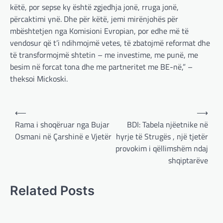
këtë, por sepse ky është zgjedhja jonë, rruga jonë,
plan paqeje për luftën në Ukrainë, të…
përcaktimi ynë. Dhe për këtë, jemi mirënjohës për
BOTA
,
KRONIKË E ZEZË
,
LAJME
,
mbështetjen nga Komisioni Evropian, por edhe më të
MË TË FUNDIT
,
MISTER
,
RAJONI
,
SPECIALE
,
vendosur që t’i ndihmojmë vetes, të zbatojmë reformat dhe
TOP
të transformojmë shtetin – me investime, me punë, me
Trump ndërpreu ndihmën
besim në forcat tona dhe me partneritet me BE-në,” –
ushtarake, kryeministri i
theksoi Mickoski.
Ukrainës: Të vendosur për
vazhdimin e bashkëpunimit me
SHBA!
Post
⟵
⟶
adminadmin
March 4, 2025
navigation
Rama i shoqëruar nga Bujar
BDI: Tabela njëetnike në
Kryeministri i Ukrainës thotë se vendi i tij
Osmani në Çarshinë e Vjetër
hyrje të Strugës , një tjetër
është absolutisht i vendosur të vazhdojë
provokim i qëllimshëm ndaj
bashkëpunimin e saj me Shtetet e…
shqiptarëve
BOTA
,
LAJME
,
MË TË FUNDIT
,
RAJONI
,
SPECIALE
Related Posts
Erdogan: Izraeli nuk do të gjejë
paqe pa themelimin e shtetit
palestinez