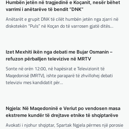
Humbën jetën në tragjedinë e Koçanit, nesër bëhet
adminadmin
March 4, 2025
varrimi i anëtarëve të bendit “DNK”
Presidenti turk, Recep Tayyip Erdogan, ka
Anëtarët e grupit DNK të cilët humbën jetën nga zjarri në
deklaruar se siguria e Evropës pa Turqinë
është e paimagjinueshme. “Turqia e
diskotekën “Puls” në Koçan do të varrosen gjatë ditës…
konsideron procesin…
BOTA
,
FUN
,
LAJME
,
MË TË FUNDIT
,
MISTER
,
RAJONI
,
SPECIALE
,
TECH
Izet Mexhiti ikën nga debati me Bujar Osmanin –
Konkurrenti francez i Starlink pa
refuzon përballjen televizive në MRTV
aksionet e tij të trefishohen në
Sonte në orën 12:00, në hapësirat e Televizionit të
vlerë pasi Trump ndaloi ndihmën
për Ukrainën
Maqedonisë (MRTV), ishte paraparë të zhvillohej debati
BOTA
,
FUN
,
KULTURË
,
LAJME
,
MË TË FUNDIT
,
televiziv mes kandidatit për…
MISTER
,
OPINIONE
,
RAJONI
,
SPORT
,
TECH
,
adminadmin
March 5, 2025
TOP
Aksionet e ofruesit francez të satelitëve
Përparimi i DeepSeek AI është
Eutelsat u trefishuan në vlerë gjatë dy ditëve
për t’u lavdëruar
të fundit mes shqetësimeve se qasja…
Ngjela: Në Maqedoninë e Veriut po vendosen masa
adminadmin
March 5, 2025
ekstreme kundër të drejtave etnike të shqiptarëve
BOTA
,
LAJME
,
MË TË FUNDIT
,
OPINIONE
,
Suksesi i aplikacionit DeepSeek është një
RAJONI
,
SPECIALE
shembull i rritjes së kompanive kineze të
Avokati i njohur shqiptar, Spartak Ngjela përmes një porosie
Gjermani, ekspertët sugjerojnë