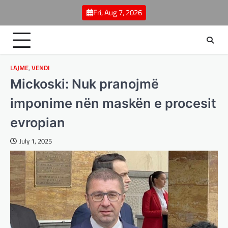
Skip
Fri, Aug 7, 2026
to
content
LAJME
,
VENDI
Mickoski: Nuk pranojmë
imponime nën maskën e procesit
evropian
July 1, 2025