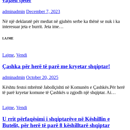
vajzën tjetër
adminadmin
December 7, 2023
Në një deklaratë për mediat në gjuhën serbe ka thënë se nuk i ka
interesuar jeta e burrit. Jeta ime…
LAJME
Lajme
,
Vendi
Çashka për herë të parë me kryetar shqiptar!
adminadmin
October 20, 2025
Kështu festoi mbrëmë Jabollçishti në Komunën e Çashkës.Për herë
të parë kryetar komune të Çashkës u zgjodh një shqiptar. Ai…
Lajme
,
Vendi
U rrit përfaqësimi i shqiptarëve në Këshillin e
Butelit, për herë të parë 8 këshilltarë shqiptar