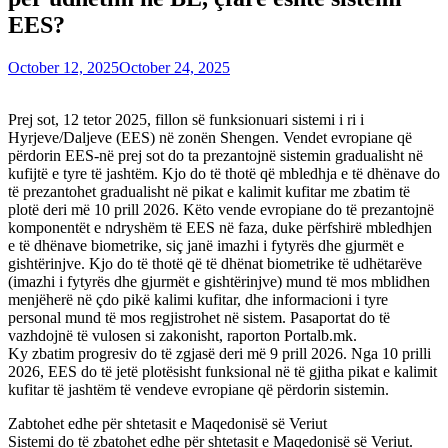
EES?
October 12, 2025
October 24, 2025
Prej sot, 12 tetor 2025, fillon së funksionuari sistemi i ri i
Hyrjeve/Daljeve (EES) në zonën Shengen. Vendet evropiane që
përdorin EES-në prej sot do ta prezantojnë sistemin gradualisht në
kufijtë e tyre të jashtëm. Kjo do të thotë që mbledhja e të dhënave do
të prezantohet gradualisht në pikat e kalimit kufitar me zbatim të
plotë deri më 10 prill 2026. Këto vende evropiane do të prezantojnë
komponentët e ndryshëm të EES në faza, duke përfshirë mbledhjen
e të dhënave biometrike, siç janë imazhi i fytyrës dhe gjurmët e
gishtërinjve. Kjo do të thotë që të dhënat biometrike të udhëtarëve
(imazhi i fytyrës dhe gjurmët e gishtërinjve) mund të mos mblidhen
menjëherë në çdo pikë kalimi kufitar, dhe informacioni i tyre
personal mund të mos regjistrohet në sistem. Pasaportat do të
vazhdojnë të vulosen si zakonisht, raporton Portalb.mk.
Ky zbatim progresiv do të zgjasë deri më 9 prill 2026. Nga 10 prilli
2026, EES do të jetë plotësisht funksional në të gjitha pikat e kalimit
kufitar të jashtëm të vendeve evropiane që përdorin sistemin.
Zabtohet edhe për shtetasit e Maqedonisë së Veriut
Sistemi do të zbatohet edhe për shtetasit e Maqedonisë së Veriut.