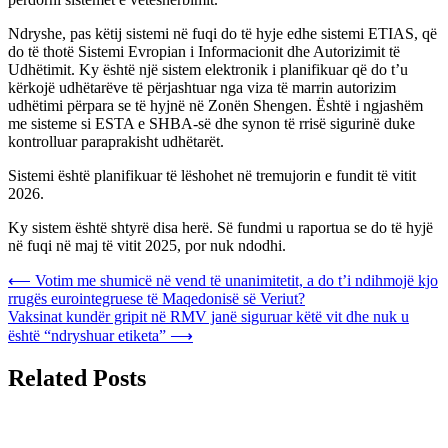
Ndryshe, pas këtij sistemi në fuqi do të hyje edhe sistemi ETIAS, që
do të thotë Sistemi Evropian i Informacionit dhe Autorizimit të
Udhëtimit. Ky është një sistem elektronik i planifikuar që do t’u
kërkojë udhëtarëve të përjashtuar nga viza të marrin autorizim
udhëtimi përpara se të hyjnë në Zonën Shengen. Është i ngjashëm
me sisteme si ESTA e SHBA-së dhe synon të rrisë sigurinë duke
kontrolluar paraprakisht udhëtarët.
Sistemi është planifikuar të lëshohet në tremujorin e fundit të vitit
2026.
Ky sistem është shtyrë disa herë. Së fundmi u raportua se do të hyjë
në fuqi në maj të vitit 2025, por nuk ndodhi.
Post
⟵
Votim me shumicë në vend të unanimitetit, a do t’i ndihmojë kjo
rrugës eurointegruese të Maqedonisë së Veriut?
navigation
Vaksinat kundër gripit në RMV janë siguruar këtë vit dhe nuk u
është “ndryshuar etiketa”
⟶
Related Posts