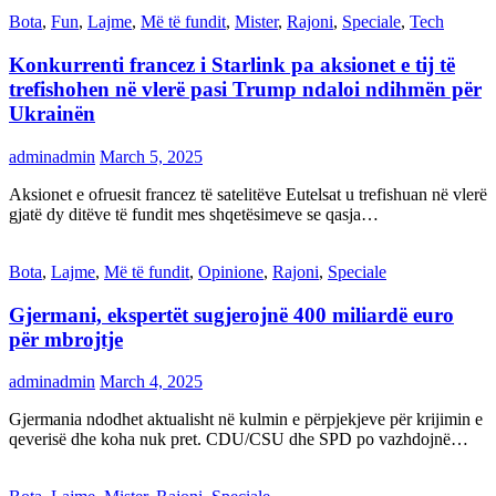
Bota
,
Fun
,
Lajme
,
Më të fundit
,
Mister
,
Rajoni
,
Speciale
,
Tech
Konkurrenti francez i Starlink pa aksionet e tij të
trefishohen në vlerë pasi Trump ndaloi ndihmën për
Ukrainën
adminadmin
March 5, 2025
Aksionet e ofruesit francez të satelitëve Eutelsat u trefishuan në vlerë
gjatë dy ditëve të fundit mes shqetësimeve se qasja…
Bota
,
Lajme
,
Më të fundit
,
Opinione
,
Rajoni
,
Speciale
Gjermani, ekspertët sugjerojnë 400 miliardë euro
për mbrojtje
adminadmin
March 4, 2025
Gjermania ndodhet aktualisht në kulmin e përpjekjeve për krijimin e
qeverisë dhe koha nuk pret. CDU/CSU dhe SPD po vazhdojnë…