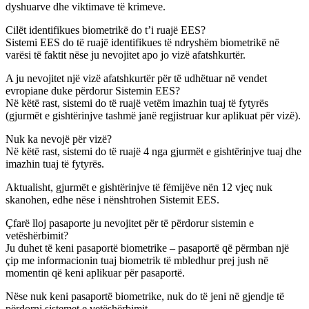
dyshuarve dhe viktimave të krimeve.
Cilët identifikues biometrikë do t’i ruajë EES?
Sistemi EES do të ruajë identifikues të ndryshëm biometrikë në
varësi të faktit nëse ju nevojitet apo jo vizë afatshkurtër.
A ju nevojitet një vizë afatshkurtër për të udhëtuar në vendet
evropiane duke përdorur Sistemin EES?
Në këtë rast, sistemi do të ruajë vetëm imazhin tuaj të fytyrës
(gjurmët e gishtërinjve tashmë janë regjistruar kur aplikuat për vizë).
Nuk ka nevojë për vizë?
Në këtë rast, sistemi do të ruajë 4 nga gjurmët e gishtërinjve tuaj dhe
imazhin tuaj të fytyrës.
Aktualisht, gjurmët e gishtërinjve të fëmijëve nën 12 vjeç nuk
skanohen, edhe nëse i nënshtrohen Sistemit EES.
Çfarë lloj pasaporte ju nevojitet për të përdorur sistemin e
vetëshërbimit?
Ju duhet të keni pasaportë biometrike – pasaportë që përmban një
çip me informacionin tuaj biometrik të mbledhur prej jush në
momentin që keni aplikuar për pasaportë.
Nëse nuk keni pasaportë biometrike, nuk do të jeni në gjendje të
përdorni sistemet e vetëshërbimit.