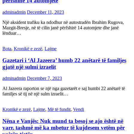
përfshinë 14 automjete
adminadmin
December 11, 2023
Një aksident trafiku ka ndodhur në autostradën Ibrahim Rugova,
Mazgit-Bresje, në të cilin janë përfshirë 14 automjete dhe janë
lënduar…
Bota
,
Kronikë e zezë
,
Lajme
Gazetari i ‘Al Jazeera’ humb 22 anëtarë të familjes
gjatë një sulmi izraelit
adminadmin
December 7, 2023
Al Jazeera raporton se një nga gazetarët e saj humbi 22 anëtarë të
familjes së tij në një sulm izraelit…
Kronikë e zezë
,
Lajme
,
Më të fundit
,
Vendi
Nëna e Vanjës: Nuk mund ta besoj se ajo është në
varr, tashmë më ka mbetur të kujdesem vetëm për