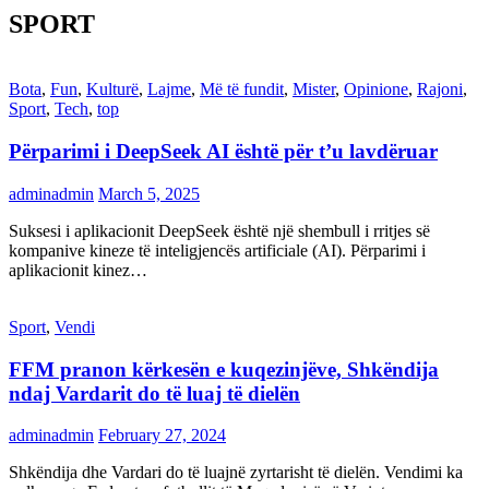
SPORT
Bota
,
Fun
,
Kulturë
,
Lajme
,
Më të fundit
,
Mister
,
Opinione
,
Rajoni
,
Sport
,
Tech
,
top
Përparimi i DeepSeek AI është për t’u lavdëruar
adminadmin
March 5, 2025
Suksesi i aplikacionit DeepSeek është një shembull i rritjes së
kompanive kineze të inteligjencës artificiale (AI). Përparimi i
aplikacionit kinez…
Sport
,
Vendi
FFM pranon kërkesën e kuqezinjëve, Shkëndija
ndaj Vardarit do të luaj të dielën
adminadmin
February 27, 2024
Shkëndija dhe Vardari do të luajnë zyrtarisht të dielën. Vendimi ka