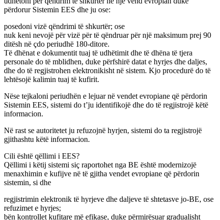
udhëtoni për qëndrim të shkurtër në një vend evropian duke
përdorur Sistemin EES dhe ju ose:
posedoni vizë qëndrimi të shkurtër; ose
nuk keni nevojë për vizë për të qëndruar për një maksimum prej 90
ditësh në çdo periudhë 180-ditore.
Të dhënat e dokumentit tuaj të udhëtimit dhe të dhëna të tjera
personale do të mblidhen, duke përfshirë datat e hyrjes dhe daljes,
dhe do të regjistrohen elektronikisht në sistem. Kjo procedurë do të
lehtësojë kalimin tuaj të kufirit.
Nëse tejkaloni periudhën e lejuar në vendet evropiane që përdorin
Sistemin EES, sistemi do t’ju identifikojë dhe do të regjistrojë këtë
informacion.
Në rast se autoritetet ju refuzojnë hyrjen, sistemi do ta regjistrojë
gjithashtu këtë informacion.
Cili është qëllimi i EES?
Qëllimi i këtij sistemi siç raportohet nga BE është modernizojë
menaxhimin e kufijve në të gjitha vendet evropiane që përdorin
sistemin, si dhe
regjistrimin elektronik të hyrjeve dhe daljeve të shtetasve jo-BE, ose
refuzimet e hyrjes;
bën kontrollet kufitare më efikase, duke përmirësuar gradualisht