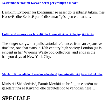
Nesër mbahet takimi Kosovë-Serbi për çështjen e dinarit
Bashkimi Evropian ka konfirmuar se nesër do të mbahet takimi mes
Kosovës dhe Serbisë për të diskutuar “çështjen e dinarit.…
Luftime të ashpra mes Izraelit dhe Hamasit në veri dhe jug të Gazës
The singer-songwriter pulls sartorial references from an expansive
timeline, one that starts in 18th century high society London (as is
evident in her Vivienne Westwood collection) and ends in the
halcyon days of New York City.
Mexhiti: Kuvendi do të vendos nëse do të jem ministër në Qeverinë teknike
Ministri i Shëndetësisë, Fatmir Mexhiti në brifingun e sotëm me
gazetarët tha se Kuvendi dhe deputetët do të vendosin nëse…
SPECIALE