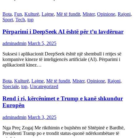
Bota
,
Fun
,
Kulturë
,
Lajme
,
Më të fundit
,
Mister
,
Opinione
,
Rajoni
,
Sport
,
Tech
,
top
Përparimi i DeepSeek AI është për t’u lavdëruar
adminadmin
March 5, 2025
Suksesi i aplikacionit DeepSeek është një shembull i rritjes së
kompanive kineze të inteligjencës artificiale (AI). Përparimi i
aplikacionit kinez…
Bota
,
Kulturë
,
Lajme
,
Më të fundit
,
Mister
,
Opinione
,
Rajoni
,
Speciale
,
top
,
Uncategorized
Rend i ri, kërcënimet e Trump e kanë shkundur
Europën
adminadmin
March 3, 2025
Nga Preç Zogaj Me rikthimin e bujshëm në Shtëpinë e Bardhë,
Presidenti Tramp po e trondit status-quonë ndërkombëtare të