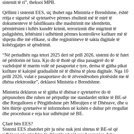
sistemit të ri”, theksoi MPB.
Qëllimi i sistemit EES, siç thuhet nga Ministria e Brendshme, është
rritja e sigurisë së qytetarëve përmes zbulimit më të mirë të
dokumenteve të falsifikuara dhe mashtrimit me identitetin,
përmirësimi i luftës kundër krimit, terrorizmit dhe migrimit të
paligjshëm, lehtësimi i udhëtimit përmes kontrolleve kufitare më të
shpejta dhe më efikase, si dhe regjistrimeve të sakta digjitale të
kohëzgjatjes së qëndrimit.
“Në periudhën nga tetori 2025 deri në prill 2026, sistemi do të futet
në përdorim në faza. Kjo do të thotë që disa pasagjerë do të
vazhdojnë të marrin vulë në pasaportat e tyre, derisa të gjitha pikat
kufitare të kalojnë gradualisht në të dhëna të plota digjitale. Nga 10
prilli 2026, vulat e pasaportave do të zëvendësohen plotësisht me të
dhëna elektronike”, deklaroi Ministria e Brendshme.
Ministria deklaron se të gjitha të dhënat e qytetarëve do të
përpunohen dhe ruhen në përputhje me standardet strikte të BE-së
dhe Rregulloren e Përgjithshme për Mbrojtjen e të Dhënave, dhe u
bën thirrje qytetarëve të informohen në kohën e duhur për rregullat
dhe procedurat e reja kur udhëtojnë në BE.
Çfarë bën EES?
Sistemi EES zbatohet për ju nëse nuk jeni shtetas të BE-së që