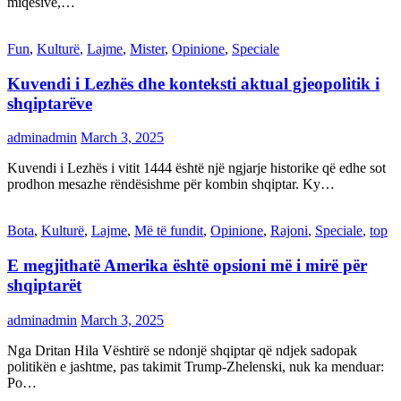
miqësive,…
Fun
,
Kulturë
,
Lajme
,
Mister
,
Opinione
,
Speciale
Kuvendi i Lezhës dhe konteksti aktual gjeopolitik i
shqiptarëve
adminadmin
March 3, 2025
Kuvendi i Lezhës i vitit 1444 është një ngjarje historike që edhe sot
prodhon mesazhe rëndësishme për kombin shqiptar. Ky…
Bota
,
Kulturë
,
Lajme
,
Më të fundit
,
Opinione
,
Rajoni
,
Speciale
,
top
E megjithatë Amerika është opsioni më i mirë për
shqiptarët
adminadmin
March 3, 2025
Nga Dritan Hila Vështirë se ndonjë shqiptar që ndjek sadopak
politikën e jashtme, pas takimit Trump-Zhelenski, nuk ka menduar:
Po…