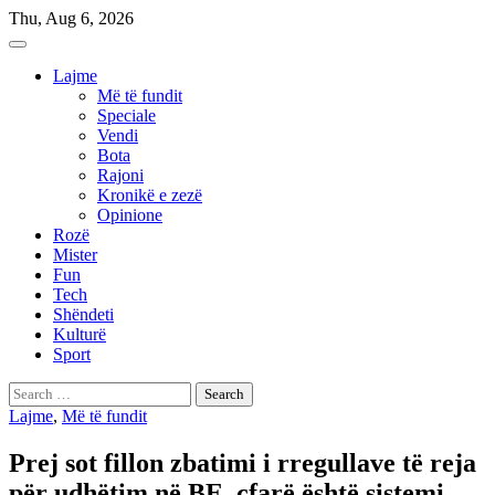
Skip
Thu, Aug 6, 2026
to
content
Lajme
Më të fundit
Speciale
Vendi
Bota
Rajoni
Kronikë e zezë
Opinione
Rozë
Mister
Fun
Tech
Shëndeti
Kulturë
Sport
Search
for:
Lajme
,
Më të fundit
Prej sot fillon zbatimi i rregullave të reja
për udhëtim në BE, çfarë është sistemi