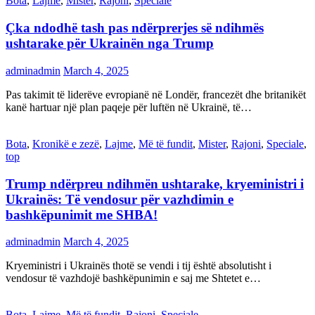
Bota
,
Lajme
,
Mister
,
Rajoni
,
Speciale
Çka ndodhë tash pas ndërprerjes së ndihmës
ushtarake për Ukrainën nga Trump
adminadmin
March 4, 2025
Pas takimit të liderëve evropianë në Londër, francezët dhe britanikët
kanë hartuar një plan paqeje për luftën në Ukrainë, të…
Bota
,
Kronikë e zezë
,
Lajme
,
Më të fundit
,
Mister
,
Rajoni
,
Speciale
,
top
Trump ndërpreu ndihmën ushtarake, kryeministri i
Ukrainës: Të vendosur për vazhdimin e
bashkëpunimit me SHBA!
adminadmin
March 4, 2025
Kryeministri i Ukrainës thotë se vendi i tij është absolutisht i
vendosur të vazhdojë bashkëpunimin e saj me Shtetet e…
Bota
,
Lajme
,
Më të fundit
,
Rajoni
,
Speciale