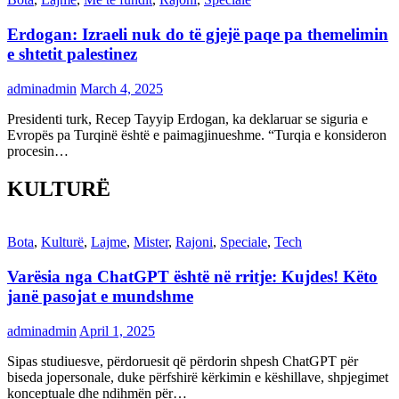
Erdogan: Izraeli nuk do të gjejë paqe pa themelimin
e shtetit palestinez
adminadmin
March 4, 2025
Presidenti turk, Recep Tayyip Erdogan, ka deklaruar se siguria e
Evropës pa Turqinë është e paimagjinueshme. “Turqia e konsideron
procesin…
KULTURË
Bota
,
Kulturë
,
Lajme
,
Mister
,
Rajoni
,
Speciale
,
Tech
Varësia nga ChatGPT është në rritje: Kujdes! Këto
janë pasojat e mundshme
adminadmin
April 1, 2025
Sipas studiuesve, përdoruesit që përdorin shpesh ChatGPT për
biseda jopersonale, duke përfshirë kërkimin e këshillave, shpjegimet
konceptuale dhe ndihmën për…