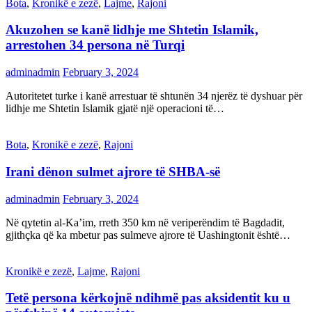
Bota
,
Kronikë e zezë
,
Lajme
,
Rajoni
Akuzohen se kanë lidhje me Shtetin Islamik,
arrestohen 34 persona në Turqi
adminadmin
February 3, 2024
Autoritetet turke i kanë arrestuar të shtunën 34 njerëz të dyshuar për
lidhje me Shtetin Islamik gjatë një operacioni të…
Bota
,
Kronikë e zezë
,
Rajoni
Irani dënon sulmet ajrore të SHBA-së
adminadmin
February 3, 2024
Në qytetin al-Ka’im, rreth 350 km në veriperëndim të Bagdadit,
gjithçka që ka mbetur pas sulmeve ajrore të Uashingtonit është…
Kronikë e zezë
,
Lajme
,
Rajoni
Tetë persona kërkojnë ndihmë pas aksidentit ku u