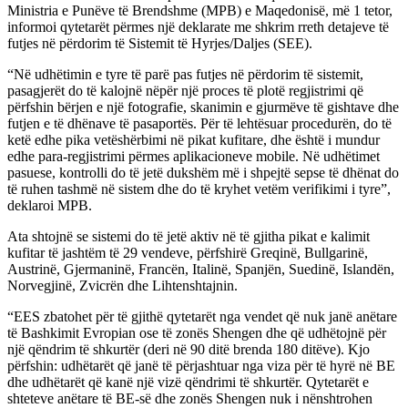
Ministria e Punëve të Brendshme (MPB) e Maqedonisë, më 1 tetor,
informoi qytetarët përmes një deklarate me shkrim rreth detajeve të
futjes në përdorim të Sistemit të Hyrjes/Daljes (SEE).
“Në udhëtimin e tyre të parë pas futjes në përdorim të sistemit,
pasagjerët do të kalojnë nëpër një proces të plotë regjistrimi që
përfshin bërjen e një fotografie, skanimin e gjurmëve të gishtave dhe
futjen e të dhënave të pasaportës. Për të lehtësuar procedurën, do të
ketë edhe pika vetëshërbimi në pikat kufitare, dhe është i mundur
edhe para-regjistrimi përmes aplikacioneve mobile. Në udhëtimet
pasuese, kontrolli do të jetë dukshëm më i shpejtë sepse të dhënat do
të ruhen tashmë në sistem dhe do të kryhet vetëm verifikimi i tyre”,
deklaroi MPB.
Ata shtojnë se sistemi do të jetë aktiv në të gjitha pikat e kalimit
kufitar të jashtëm të 29 vendeve, përfshirë Greqinë, Bullgarinë,
Austrinë, Gjermaninë, Francën, Italinë, Spanjën, Suedinë, Islandën,
Norvegjinë, Zvicrën dhe Lihtenshtajnin.
“EES zbatohet për të gjithë qytetarët nga vendet që nuk janë anëtare
të Bashkimit Evropian ose të zonës Shengen dhe që udhëtojnë për
një qëndrim të shkurtër (deri në 90 ditë brenda 180 ditëve). Kjo
përfshin: udhëtarët që janë të përjashtuar nga viza për të hyrë në BE
dhe udhëtarët që kanë një vizë qëndrimi të shkurtër. Qytetarët e
shteteve anëtare të BE-së dhe zonës Shengen nuk i nënshtrohen