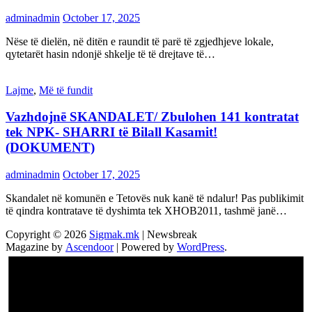
adminadmin
October 17, 2025
Nëse të dielën, në ditën e raundit të parë të zgjedhjeve lokale,
qytetarët hasin ndonjë shkelje të të drejtave të…
Lajme
,
Më të fundit
Vazhdojnē SKANDALET/ Zbulohen 141 kontratat
tek NPK- SHARRI të Bilall Kasamit!
(DOKUMENT)
adminadmin
October 17, 2025
Skandalet në komunën e Tetovës nuk kanë të ndalur! Pas publikimit
të qindra kontratave të dyshimta tek XHOB2011, tashmë janë…
Copyright © 2026
Sigmak.mk
| Newsbreak
Magazine by
Ascendoor
| Powered by
WordPress
.