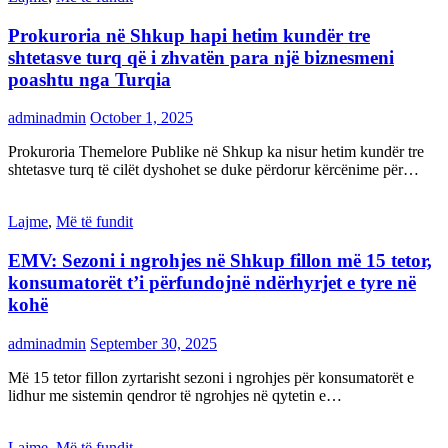
Prokuroria në Shkup hapi hetim kundër tre
shtetasve turq që i zhvatën para një biznesmeni
poashtu nga Turqia
adminadmin
October 1, 2025
Prokuroria Themelore Publike në Shkup ka nisur hetim kundër tre
shtetasve turq të cilët dyshohet se duke përdorur kërcënime për…
Lajme
,
Më të fundit
EMV: Sezoni i ngrohjes në Shkup fillon më 15 tetor,
konsumatorët t’i përfundojnë ndërhyrjet e tyre në
kohë
adminadmin
September 30, 2025
Më 15 tetor fillon zyrtarisht sezoni i ngrohjes për konsumatorët e
lidhur me sistemin qendror të ngrohjes në qytetin e…
Lajme
,
Më të fundit