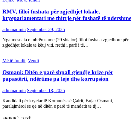
RMV, filloi fushata për zgjedhjet lokale,
kryeparlamentari me thirrje për fushatë të ndershme
adminadmin
September 29, 2025
Nga mesnata e mbrëmshme (29 shtator) filloi fushata zgjedhore për
zgjedhjet lokale të këtij viti, rrethi i parë i të…
Më të fundit
,
Vendi
Osmani: Ditën e parë shpall gjendje krize për
papastërti, ndërtime pa leje dhe korrupsion
adminadmin
September 18, 2025
Kandidati për kryetar të Komunës së Çairit, Bujar Osmani,
paralajmëroi se që në ditën e parë të mandatit të tij…
KRONIKË E ZEZË