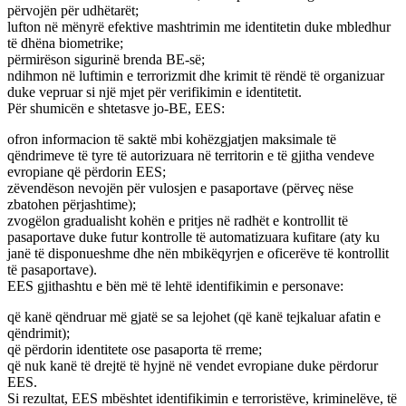
përvojën për udhëtarët;
lufton në mënyrë efektive mashtrimin me identitetin duke mbledhur
të dhëna biometrike;
përmirëson sigurinë brenda BE-së;
ndihmon në luftimin e terrorizmit dhe krimit të rëndë të organizuar
duke vepruar si një mjet për verifikimin e identitetit.
Për shumicën e shtetasve jo-BE, EES:
ofron informacion të saktë mbi kohëzgjatjen maksimale të
qëndrimeve të tyre të autorizuara në territorin e të gjitha vendeve
evropiane që përdorin EES;
zëvendëson nevojën për vulosjen e pasaportave (përveç nëse
zbatohen përjashtime);
zvogëlon gradualisht kohën e pritjes në radhët e kontrollit të
pasaportave duke futur kontrolle të automatizuara kufitare (aty ku
janë të disponueshme dhe nën mbikëqyrjen e oficerëve të kontrollit
të pasaportave).
EES gjithashtu e bën më të lehtë identifikimin e personave:
që kanë qëndruar më gjatë se sa lejohet (që kanë tejkaluar afatin e
qëndrimit);
që përdorin identitete ose pasaporta të rreme;
që nuk kanë të drejtë të hyjnë në vendet evropiane duke përdorur
EES.
Si rezultat, EES mbështet identifikimin e terroristëve, kriminelëve, të