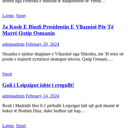
ardhur nga Federata e futbollit të Maqedonisë së Veriut…
Lajme
,
Sport
Ja Kush E Bindi Presidentin E Vllaznisë Për Të
Marrë Qatip Osmanin
adminadmin
February 20, 2024
Skuadra e njohur shqiptare e Vllaznisë nga Shkodra, me 30 tetor në
postin e trajnerit zyrtarizoi strategun tetovar, Qatip Osmani.…
Sport
Goli i Leipzigut ishte i rregullt!
adminadmin
February 14, 2024
Reali i Madridit fitoi 0-1 përballë Leipzigut falë një goli shumë të
bukur të Brahim Diaz, duke hedhur një hap…
Lajme
,
Sport