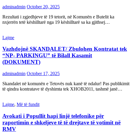
adminadmin
October 20, 2025
Rezultati i zgjedhjeve të 19 tetorit, në Komunën e Butelit ka
nxjerrën tetë këshilltarë nga 19 këshilltarë sa ka gjithsej…
Lajme
Vazhdojnë SKANDALET/ Zbulohen Kontratat tek
“NP- PARKINGU” të Bilall Kasamit
(DOKUMENT)
adminadmin
October 17, 2025
Skandalet në komunën e Tetovës nuk kanë të ndalur! Pas publikimit
të qindra kontratave të dyshimta tek XHOB2011, tashmë janë…
Lajme
,
Më të fundit
Avokati i Popullit hapi linjë telefonike për
raportimin e shkeljeve të të drejtave të votimit në
RMV