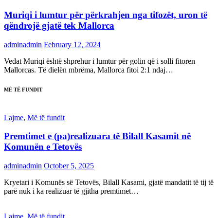
Muriqi i lumtur për përkrahjen nga tifozët, uron të
qëndrojë gjatë tek Mallorca
adminadmin
February 12, 2024
Vedat Muriqi është shprehur i lumtur për golin që i solli fitoren
Mallorcas. Të dielën mbrëma, Mallorca fitoi 2:1 ndaj…
MË TË FUNDIT
Lajme
,
Më të fundit
Premtimet e (pa)realizuara të Bilall Kasamit në
Komunën e Tetovës
adminadmin
October 5, 2025
Kryetari i Komunës së Tetovës, Bilall Kasami, gjatë mandatit të tij të
parë nuk i ka realizuar të gjitha premtimet…
Lajme
,
Më të fundit