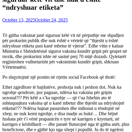
“ndryshuar etiketa”
October 13, 2025
October 24, 2025
Të gjitha vaksinat janë siguruar këtë vit në përputhje me shpalljen
për prokurim publik dhe nuk është e vërtetë që “thjesht u është
ndryshuar etiketa pasi kanë mbetur të vjterat”. Edhe vitin e kaluar
Ministria e Shëndetësisë siguroi vaksina kundër gripit për grupet në
rrezik, dhe prokurimi ishte në sasinë prej 70 mijë dozash. Qytetarët
regjistrohen vullnetarisht për vaksinimin kundër gripit, shkruan
Vërtetmatësi.
Po shqyrtojmë një postim në rrjetin social Facebook që thotë:
Ethet zgjedhore të hajdutëve, peshorja nuk i peshon dot. Nuk ka
ngrohje qendrore, por paguan, ndërsa ka vaksina për gripin
sezonal?!? Për këtë a s’ka ngrohje — që t’ua fshehin ato të
ashtuquajtura vaksina që u kanë mbetur dhe thjesht ua ndryshojnë
etiketat??? Ndërsa hajnat pasurohen dhe milionat u rëndojnë në
xhep, ne nuk kemi ngrohje, e disa madje as bukë… Dhe bëjnë
fushata për t’i vënë prapanicën e tyre në karrigen e kryetarit, në
karrigen e këshilltarit — dhe paratë fluturojnë nga të gjitha anët, plus
beneficione, dhe e gjithë kjo nga xhepi i popullit. Ju do të ngeleni