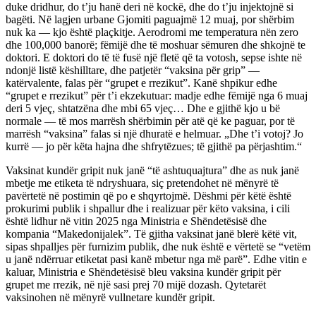
duke dridhur, do t’ju hanë deri në kockë, dhe do t’ju injektojnë si
bagëti. Në lagjen urbane Gjomiti paguajmë 12 muaj, por shërbim
nuk ka — kjo është plaçkitje. Aerodromi me temperatura nën zero
dhe 100,000 banorë; fëmijë dhe të moshuar sëmuren dhe shkojnë te
doktori. E doktori do të të fusë një fletë që ta votosh, sepse ishte në
ndonjë listë këshilltare, dhe patjetër “vaksina për grip” —
katërvalente, falas për “grupet e rrezikut”. Kanë shpikur edhe
“grupet e rrezikut” për t’i ekzekutuar: madje edhe fëmijë nga 6 muaj
deri 5 vjeç, shtatzëna dhe mbi 65 vjeç… Dhe e gjithë kjo u bë
normale — të mos marrësh shërbimin për atë që ke paguar, por të
marrësh “vaksina” falas si një dhuratë e helmuar. „Dhe t’i votoj? Jo
kurrë — jo për këta hajna dhe shfrytëzues; të gjithë pa përjashtim.“
Vaksinat kundër gripit nuk janë “të ashtuquajtura” dhe as nuk janë
mbetje me etiketa të ndryshuara, siç pretendohet në mënyrë të
pavërtetë në postimin që po e shqyrtojmë. Dëshmi për këtë është
prokurimi publik i shpallur dhe i realizuar për këto vaksina, i cili
është lidhur në vitin 2025 nga Ministria e Shëndetësisë dhe
kompania “Makedonijalek”. Të gjitha vaksinat janë blerë këtë vit,
sipas shpalljes për furnizim publik, dhe nuk është e vërtetë se “vetëm
u janë ndërruar etiketat pasi kanë mbetur nga më parë”. Edhe vitin e
kaluar, Ministria e Shëndetësisë bleu vaksina kundër gripit për
grupet me rrezik, në një sasi prej 70 mijë dozash. Qytetarët
vaksinohen në mënyrë vullnetare kundër gripit.