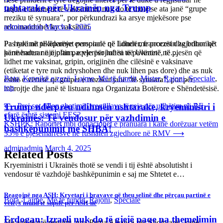
faqen e internetit të vaksinimit, nuk do të thotë se ata janë “grupe
Trump ndërpreu ndihmën ushtarake, kryeministri i
rreziku të synuara”, por përkundrazi ka arsye mjekësore pse
Ukrainës: Të vendosur për vazhdimin e
rekomandohet ky vaksinim.
bashkëpunimit me SHBA!
Pa hyrë në pikëpamjet personale që lidhen me procesin zgjedhor që
adminadmin
March 4, 2025
përmenden në njoftim, e vlerësojmë si të pavërtetë në pjesën që
lidhet me vaksinat, gripin, origjinën dhe cilësinë e vaksinave
Kryeministri i Ukrainës thotë se vendi i tij është absolutisht i
(etiketat e tyre nuk ndryshohen dhe nuk lihen pas dore) dhe as nuk
vendosur të vazhdojë bashkëpunimin e saj me Shtetet e…
është e vërtetë që grupet e rrezikut janë “të synuara”, por për
mbrojtje dhe janë të listuara nga Organizata Botërore e Shëndetësisë.
Bota
,
Lajme
,
Më të fundit
,
Rajoni
,
Speciale
Post
⟵
Prej sot fillon zbatimi i rregullave të reja për udhëtim në BE,
çfarë është sistemi EES?
navigation
Erdogan: Izraeli nuk do të gjejë paqe pa themelimin
KSHPK: Raportet mbi donacionet e pranuara i kanë dorëzuar vetëm
e shtetit palestinez
35% e pjesëmarrësve në fushatën zgjedhore në RMV
⟶
Related Posts
adminadmin
March 4, 2025
Presidenti turk, Recep Tayyip Erdogan, ka deklaruar se siguria e
Evropës pa Turqinë është e paimagjinueshme. “Turqia e konsideron
procesin…
Reagojnë nga ASH: Kryetari i bravave që theu selinë dhe përçau partinë e
vetë, s’mund të shpifë për ASH-në
Bota
,
Fun
,
Lajme
,
Më të fundit
,
Mister
,
Rajoni
,
Speciale
,
Tech
Me anë të një reagimi, nga Partia Aleanca për Shqiptarët, kanë