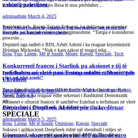
kërkuar që kreu i Lëvizjes Besa të mos përfshihet…
Konkurrenti francez i Starlink pa aksionet e tij të
trefishohen në vlerë pasi Trump ndaloi ndihmën për
Ukrainën
Arbër Ademi i reagon kryeministrit: Unë jam shqiptar, jam pjesë e këtij
adminadmin
March 5, 2025
shteti dhe nuk kam ndërmend të hesht
Bota
,
Fun
,
Kulturë
,
Lajme
,
Më të fundit
,
Mister
,
Opinione
,
Rajoni
,
Aksionet e ofruesit francez të satelitëve Eutelsat u trefishuan në vlerë
Sport
,
Tech
,
top
Deputeti nga radhët e BDI, Arbër Ademi i ka reaguar kryeminisrit
gjatë dy ditëve të fundit mes shqetësimeve se qasja…
Hristijan Mickoskit. “Nuk e kam zakon të reagoj ndaj…
Përparimi i DeepSeek AI është për t’u lavdëruar
Bota
,
Lajme
,
Më të fundit
,
Opinione
,
Rajoni
,
Speciale
adminadmin
March 5, 2025
Faton Ahmeti reagon pas kërcënimeve ndaj gazetarit Nevrij Ademit: “Media
Gjermani, ekspertët sugjerojnë 400 miliardë euro
Suksesi i aplikacionit DeepSeek është një shembull i rritjes së
e lirë nuk është armik!”
për mbrojtje
kompanive kineze të inteligjencës artificiale (AI). Përparimi i
aplikacionit kinez…
Pas reagimeve të shumta ndaj kërcënimeve që ka marrë gazetari
adminadmin
March 4, 2025
Nevrij Ademi, ka reaguar edhe sekretari i Bashkimit Demokratik
për…
Bota
,
Kulturë
,
Lajme
,
Më të fundit
,
Mister
,
Opinione
,
Rajoni
,
Gjermania ndodhet aktualisht në kulmin e përpjekjeve për krijimin e
Speciale
,
top
,
Uncategorized
qeverisë dhe koha nuk pret. CDU/CSU dhe SPD po vazhdojnë…
SPECIALE
Rend i ri, kërcënimet e Trump e kanë shkundur
Bota
,
Lajme
,
Mister
,
Rajoni
,
Speciale
Europën