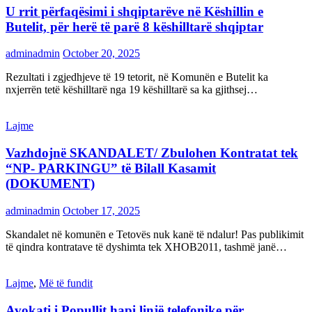
U rrit përfaqësimi i shqiptarëve në Këshillin e
Butelit, për herë të parë 8 këshilltarë shqiptar
adminadmin
October 20, 2025
Rezultati i zgjedhjeve të 19 tetorit, në Komunën e Butelit ka
nxjerrën tetë këshilltarë nga 19 këshilltarë sa ka gjithsej…
Lajme
Vazhdojnë SKANDALET/ Zbulohen Kontratat tek
“NP- PARKINGU” të Bilall Kasamit
(DOKUMENT)
adminadmin
October 17, 2025
Skandalet në komunën e Tetovës nuk kanë të ndalur! Pas publikimit
të qindra kontratave të dyshimta tek XHOB2011, tashmë janë…
Lajme
,
Më të fundit
Avokati i Popullit hapi linjë telefonike për