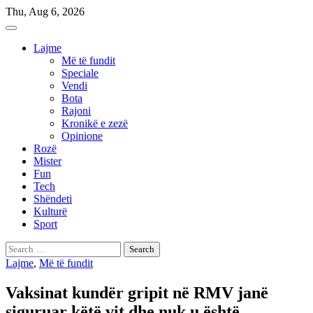
Skip
Thu, Aug 6, 2026
to
content
Lajme
Më të fundit
Speciale
Vendi
Bota
Rajoni
Kronikë e zezë
Opinione
Rozë
Mister
Fun
Tech
Shëndeti
Kulturë
Sport
Search
for:
Lajme
,
Më të fundit
Vaksinat kundër gripit në RMV janë
siguruar këtë vit dhe nuk u është