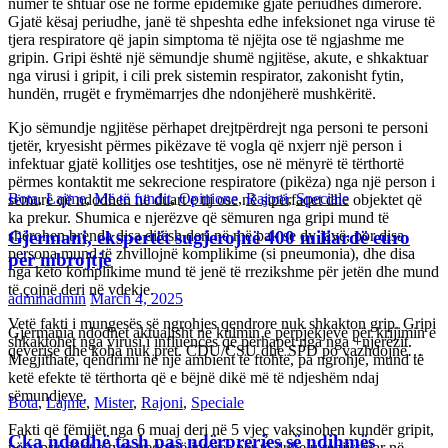
numër të shtuar ose në formë epidemike gjatë periudhës dimërore.
Bota
,
Lajme
,
Më të fundit
,
Opinione
,
Rajoni
,
Speciale
Gjatë kësaj periudhe, janë të shpeshta edhe infeksionet nga viruse të
tjera respiratore që japin simptoma të njëjta ose të ngjashme me
Gjermani, ekspertët sugjerojnë 400 miliardë euro
gripin. Gripi është një sëmundje shumë ngjitëse, akute, e shkaktuar
për mbrojtje
nga virusi i gripit, i cili prek sistemin respirator, zakonisht fytin,
hundën, rrugët e frymëmarrjes dhe ndonjëherë mushkëritë.
adminadmin
March 4, 2025
Kjo sëmundje ngjitëse përhapet drejtpërdrejt nga personi te personi
Gjermania ndodhet aktualisht në kulmin e përpjekjeve për krijimin e
tjetër, kryesisht përmes pikëzave të vogla që nxjerr një person i
qeverisë dhe koha nuk pret. CDU/CSU dhe SPD po vazhdojnë…
infektuar gjatë kollitjes ose teshtitjes, ose në mënyrë të tërthortë
përmes kontaktit me sekrecione respiratore (pikëza) nga një person i
sëmurë që ndodhen në duart e tij ose në sipërfaqet dhe objektet që
Bota
,
Lajme
,
Mister
,
Rajoni
,
Speciale
ka prekur. Shumica e njerëzve që sëmuren nga gripi mund të
shërohen brenda disa ditësh deri në më pak se dy javë, por disa
Çka ndodhë tash pas ndërprerjes së ndihmës
persona mund të zhvillojnë komplikime (si pneumonia), dhe disa
ushtarake për Ukrainën nga Trump
nga këto komplikime mund të jenë të rrezikshme për jetën dhe mund
të çojnë deri në vdekje.
adminadmin
March 4, 2025
Vetë fakti i mungesës së ngrohjes qendrore nuk shkakton grip. Gripi
shkaktohet nga virusi i influencës që përhapet nga nga +njerëzit.
Pas takimit të liderëve evropianë në Londër, francezët dhe britanikët
Megjithatë, qëndrimi në një ambient të ftohtë, pa ngrohje, mund të
kanë hartuar një plan paqeje për luftën në Ukrainë, të…
ketë efekte të tërthorta që e bëjnë dikë më të ndjeshëm ndaj
sëmundjeve.
Bota
,
Kronikë e zezë
,
Lajme
,
Më të fundit
,
Mister
,
Rajoni
,
Speciale
,
Fakti që fëmijët nga 6 muaj deri në 5 vjeç vaksinohen kundër gripit,
top
nëse prindërit e tyre tregojnë interes për të duke u regjistruar në