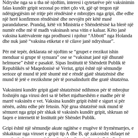
Ndryshe nga sa u tha në njoftim, interesi i qytetarëve për vaksinimin
falas kundër gripit sezonal po rritet çdo vit, gjë që tregon një
ndërgjegjësim në rritje për rëndësinë e mbrojtjes nga gripi, dhe edhe
një herë konfirmon rëndësinë dhe nevojën për këtë masë
parandaluese. Prandaj, këtë vit Ministria e Shëndetësisë ka blerë një
numër edhe më të madh vaksinash sesa vitin e kaluar. Këto janë
vaksina katërvalente nga prodhuesi i njohur “Abbott” nga Holanda
dhe nuk janë “vaksina etiketat e të cilave janë ndryshuar”.
Për më tepër, deklarata në njoftim se “grupet e rrezikut ishin
menduar si grupe të synuara” ose se “vaksinat janë një dhuratë
helmuese” është e pasaktë. Sipas Institutit të Shëndetit Publik të
Republikës së Maqedonisë së Veriut, gripi është një sëmundje
serioze që mund të jetë shumë më e rëndë gjatë shtatzënisë dhe
mund të jetë e rrezikshme për të porsalindurit dhe gratë shtatzëna.
Vaksinimi kundër gripit gjatë shtatzënisë ndihmon për të mbrojtur
foshnjën nga virusi deri sa të bëhet mjaftueshëm e madhe për të
marrë vaksinën e vet. Vaksina kundër gripit është e sigurt si për
nënën, ashtu edhe për fetusin. Një grua shtatzënë nuk mund të
sëmuret nga gripi për shkak të vaksinës kundër gripit, shkruan në
faqen e internetit të Institutit për Shëndet Publik.
Gripi është një sëmundje akute ngjitëse e rrugëve të frymëmarrjes, e
shkaktuar nga viruset e gripit tip A dhe B, që zakonisht shfaqet në