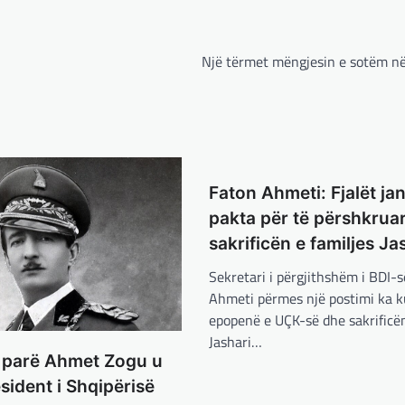
Një tërmet mëngjesin e sotëm n
Faton Ahmeti: Fjalët jan
pakta për të përshkrua
sakrificën e familjes Ja
Sekretari i përgjithshëm i BDI-s
Ahmeti përmes një postimi ka k
epopenë e UÇK-së dhe sakrificën
Jashari…
ë parë Ahmet Zogu u
sident i Shqipërisë