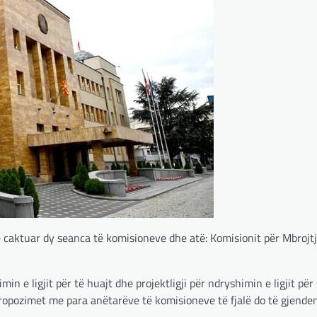
 caktuar dy seanca të komisioneve dhe atë: Komisionit për Mbrojtj
min e ligjit për të huajt dhe projektligji për ndryshimin e ligjit pë
ropozimet me para anëtarëve të komisioneve të fjalë do të gjende