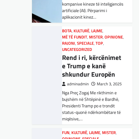
adminadmin
March 5, 2025
kompanive kineze të inteligjencës
Maqedonisë së Veriut…
Aksionet e ofruesit francez të
artificiale (AI). Përparimi i
satelitëve Eutelsat u trefishuan
aplikacionit kinez…
LAJME
,
SPORT
në vlerë gjatë dy ditëve të fundit
Ja Kush E Bindi
mes shqetësimeve se qasja…
BOTA
,
KULTURË
,
LAJME
,
Presidentin E
MË TË FUNDIT
,
MISTER
,
OPINIONE
,
Vllaznisë Për Të
BOTA
RAJONI
,
LAJME
,
SPECIALE
,
MË TË FUNDIT
,
TOP
,
,
OPINIONE
UNCATEGORIZED
Marrë Qatip Osmanin
,
RAJONI
,
SPECIALE
Gjermani, ekspertët
Rend i ri, kërcënimet
adminadmin
February 20,
sugjerojnë 400
e Trump e kanë
2024
miliardë euro për
shkundur Europën
Skuadra e njohur shqiptare e
mbrojtje
Vllaznisë nga Shkodra, me 30
adminadmin
March 3, 2025
tetor në postin e trajnerit
Nga Preç Zogaj Me rikthimin e
adminadmin
March 4, 2025
zyrtarizoi strategun tetovar, Qatip
bujshëm në Shtëpinë e Bardhë,
Gjermania ndodhet aktualisht në
Osmani.…
Presidenti Tramp po e trondit
kulmin e përpjekjeve për krijimin e
status-quonë ndërkombëtare të
qeverisë dhe koha nuk pret.
SPORT
miqësive,…
CDU/CSU dhe SPD po
Goli i Leipzigut ishte i
vazhdojnë…
rregullt!
FUN
,
KULTURË
,
LAJME
,
MISTER
,
OPINIONE
,
SPECIALE