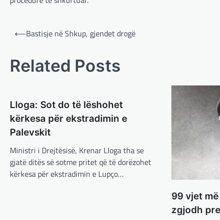
Post
⟵
Bastisje në Shkup, gjendet drogë
navigation
Related Posts
Lloga: Sot do të lëshohet
kërkesa për ekstradimin e
Palevskit
Ministri i Drejtësisë, Krenar Lloga tha se
gjatë ditës së sotme pritet që të dorëzohet
kërkesa për ekstradimin e Lupço…
99 vjet m
zgjodh pre