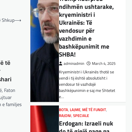
ndihmën ushtarake,
BOTA
,
KULTURË
,
LAJME
,
MË TË FUNDIT
,
OPINIONE
,
RAJONI
,
kryeministri i
SPECIALE
,
TOP
ë Shkup
⟶
Ukrainës: Të
E megjithatë
vendosur për
Amerika është
vazhdimin e
opsioni më i mirë për
bashkëpunimit me
shqiptarët
SHBA!
adminadmin
March 3, 2025
ë të
adminadmin
March 4, 2025
Nga Dritan Hila Vështirë se
r
Kryeministri i Ukrainës thotë se
ndonjë shqiptar që ndjek sadopak
vendi i tij është absolutisht i
politikën e jashtme, pas takimit
shari
vendosur të vazhdojë
Trump-Zhelenski, nuk ka
ë, Faton
bashkëpunimin e saj me Shtetet
menduar: Po…
e…
ujtuar
 e familjes
BOTA
,
KULTURË
,
LAJME
,
MISTER
,
RAJONI
,
SPECIALE
,
TECH
BOTA
,
LAJME
,
MË TË FUNDIT
,
Varësia nga ChatGPT
RAJONI
,
SPECIALE
Erdogan: Izraeli nuk
është në rritje:
do të gjejë paqe pa