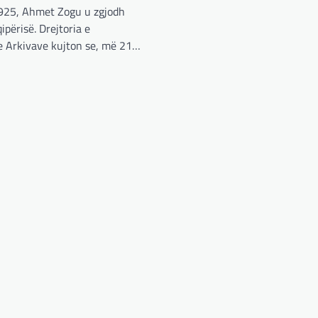
925, Ahmet Zogu u zgjodh
ipërisë. Drejtoria e
e Arkivave kujton se, më 21…