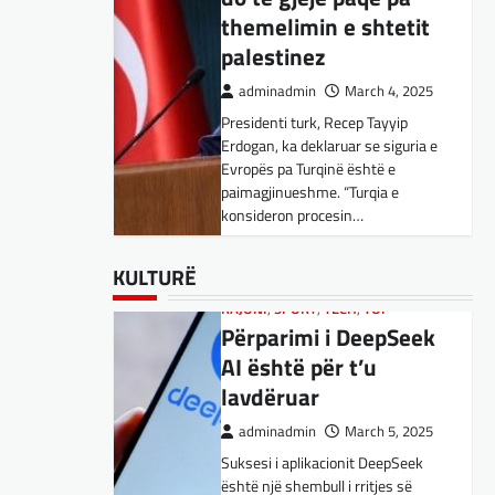
Kujdes! Këto janë
themelimin e shtetit
pasojat e mundshme
palestinez
adminadmin
April 1, 2025
adminadmin
March 4, 2025
Sipas studiuesve, përdoruesit që
Presidenti turk, Recep Tayyip
përdorin shpesh ChatGPT për
Erdogan, ka deklaruar se siguria e
biseda jopersonale, duke
Evropës pa Turqinë është e
përfshirë kërkimin e këshillave,
SPORT
,
VENDI
paimagjinueshme. “Turqia e
shpjegimet konceptuale dhe
FFM pranon
konsideron procesin…
ndihmën për…
kërkesën e
kuqezinjëve,
BOTA
BOTA
,
,
FUN
FUN
,
,
LAJME
KULTURË
,
MË TË FUNDIT
,
LAJME
,
,
KULTURË
MISTER
MË TË FUNDIT
,
RAJONI
,
MISTER
,
SPECIALE
,
OPINIONE
,
TECH
,
Shkëndija ndaj
Konkurrenti francez i
RAJONI
,
SPORT
,
TECH
,
TOP
Vardarit do të luaj të
Përparimi i DeepSeek
Starlink pa aksionet e
dielën
AI është për t’u
tij të trefishohen në
lavdëruar
adminadmin
February 27,
vlerë pasi Trump
2024
ndaloi ndihmën për
adminadmin
March 5, 2025
Shkëndija dhe Vardari do të luajnë
Ukrainën
Suksesi i aplikacionit DeepSeek
zyrtarisht të dielën. Vendimi ka
është një shembull i rritjes së
ardhur nga Federata e futbollit të