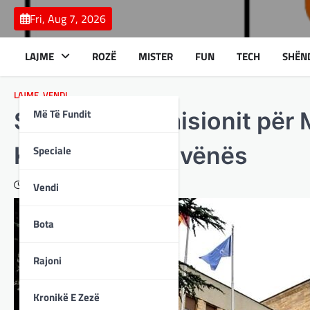
Skip
Fri, Aug 7, 2026
to
content
LAJME
ROZË
MISTER
FUN
TECH
SHËN
LAJME
,
VENDI
Më Të Fundit
Seanca të Komisionit për 
Komisionit Ligjvënës
Speciale
December 25, 2023
Vendi
Bota
Rajoni
Kronikë E Zezë