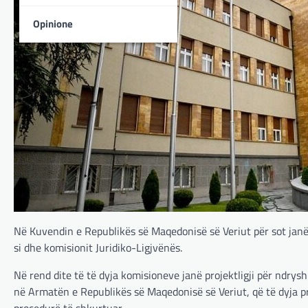
Opinione
Në Kuvendin e Republikës së Maqedonisë së Veriut për sot janë
si dhe komisionit Juridiko-Ligjvënës.
Në rend dite të të dyja komisioneve janë projektligji për ndryshi
në Armatën e Republikës së Maqedonisë së Veriut, që të dyja p
procedurë të shkurtuar.