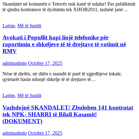
Skandalet në komunën e Tetovës nuk kanë të ndalur! Pas publikimit
të qindra kontratave të dyshimta tek XHOB2011, tashmë janë…
Lajme
,
Më të fundit
Avokati i Popullit hapi linjë telefonike për
raportimin e shkeljeve të të drejtave të votimit në
RMV
adminadmin
October 17, 2025
Nëse të dielën, në ditën e raundit të parë të zgjedhjeve lokale,
qytetarët hasin ndonjë shkelje të të drejtave të…
Lajme
,
Më të fundit
Vazhdojnē SKANDALET/ Zbulohen 141 kontratat
tek NPK- SHARRI të Bilall Kasamit!
(DOKUMENT)
adminadmin
October 17, 2025