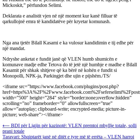
Mickoskit,” përfundon Selimi.
Deklarata e analistit vjen në një moment kur kanë filluar tē
qarkullojnë emra të kandidatëve për kryetar komunash.
Nga ana tjetër Bilall Kasami e ka vulosur kandidimin e tij edhe për
një mandat.
Ndryshe anketat e fundit janë që VLEN humb shumicën e
komunave madje edhe Tetova do të jetë një humbje e madhe e Bilall
Kasamit për shkak shitjeve që ka bërë në kohën e fundit si
Monopolli, NPK-ja, Parkingjet dhe ujin e pijshëm./TS/
<iframe src=”https://www.facebook.com/plugins/post.php?
href=https%3A%2F%2Fwww.facebook.com%2Fseferselimi%2Fpo
width=”500″ height=”284″ style=”border:none;overflow:hidden”
scrolling=”no” frameborder=”0″ allowfullscreen=”true”
allow=”autoplay; clipboard-write; encrypted-media; picture-in-
picture; web-share”></iframe>
Post
⟵
BDI për Ligjin për kazinotë: VLEN premtoi mbyllje totale, solli
prani totale
navigation
Taravari: Shqiptarët janë në ditët e tyre më të errëta – VLEN harroi