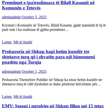
Premtimet e (pa)realizuara të Bilall Kasamit në
Komunën e Tetovës
adminadmin
October 5, 2025
Kryetari i Komunës së Tetovës, Bilall Kasami, gjatë mandatit të tij të
parë nuk i ka realizuar të gjitha premtimet…
Lajme
,
Më të fundit
Prokuroria në Shkup hapi hetim kundër tre
shtetasve turq që i zhvatën para një biznesmeni
poashtu nga Turqia
adminadmin
October 1, 2025
Prokuroria Themelore Publike në Shkup ka nisur hetim kundër tre
shtetasve turq të cilët dyshohet se duke përdorur kërcënime për…
Lajme
,
Më të fundit
EMV: Sezoni i ngrohjes në Shkup fillon më 15 tetor,