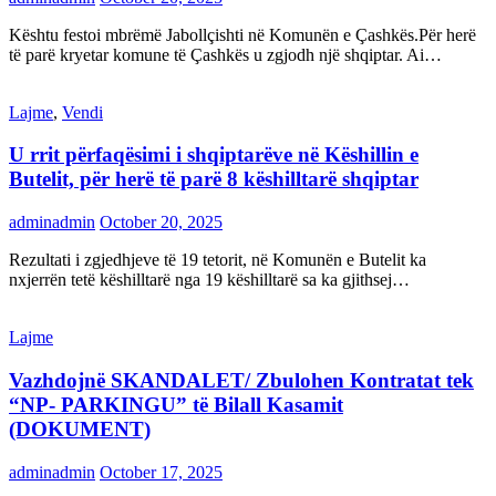
Kështu festoi mbrëmë Jabollçishti në Komunën e Çashkës.Për herë
të parë kryetar komune të Çashkës u zgjodh një shqiptar. Ai…
Lajme
,
Vendi
U rrit përfaqësimi i shqiptarëve në Këshillin e
Butelit, për herë të parë 8 këshilltarë shqiptar
adminadmin
October 20, 2025
Rezultati i zgjedhjeve të 19 tetorit, në Komunën e Butelit ka
nxjerrën tetë këshilltarë nga 19 këshilltarë sa ka gjithsej…
Lajme
Vazhdojnë SKANDALET/ Zbulohen Kontratat tek
“NP- PARKINGU” të Bilall Kasamit
(DOKUMENT)
adminadmin
October 17, 2025