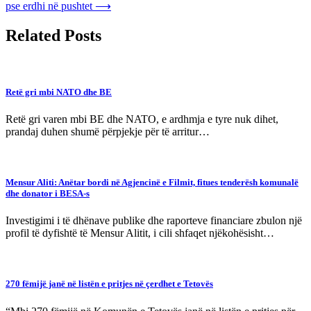
pse erdhi në pushtet
⟶
Related Posts
Retë gri mbi NATO dhe BE
Retë gri varen mbi BE dhe NATO, e ardhmja e tyre nuk dihet,
prandaj duhen shumë përpjekje për të arritur…
Mensur Aliti: Anëtar bordi në Agjencinë e Filmit, fitues tenderësh komunalë
dhe donator i BESA-s
Investigimi i të dhënave publike dhe raporteve financiare zbulon një
profil të dyfishtë të Mensur Alitit, i cili shfaqet njëkohësisht…
270 fëmijë janë në listën e pritjes në çerdhet e Tetovës