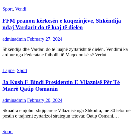
Sport
,
Vendi
FFM pranon kërkesën e kuqezinjëve, Shkëndija
ndaj Vardarit do të luaj të dielën
adminadmin
February 27, 2024
Shkëndija dhe Vardari do të luajnë zyrtarisht të dielën. Vendimi ka
ardhur nga Federata e futbollit të Maqedonisë së Veriut…
Lajme
,
Sport
Ja Kush E Bindi Presidentin E Vllaznisë Për Të
Marrë Qatip Osmanin
adminadmin
February 20, 2024
Skuadra e njohur shqiptare e Vllaznisë nga Shkodra, me 30 tetor në
postin e trajnerit zyrtarizoi strategun tetovar, Qatip Osmani.…
Sport