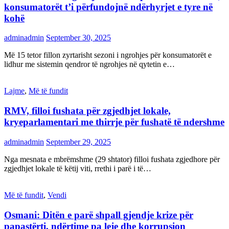
konsumatorët t’i përfundojnë ndërhyrjet e tyre në
kohë
adminadmin
September 30, 2025
Më 15 tetor fillon zyrtarisht sezoni i ngrohjes për konsumatorët e
lidhur me sistemin qendror të ngrohjes në qytetin e…
Lajme
,
Më të fundit
RMV, filloi fushata për zgjedhjet lokale,
kryeparlamentari me thirrje për fushatë të ndershme
adminadmin
September 29, 2025
Nga mesnata e mbrëmshme (29 shtator) filloi fushata zgjedhore për
zgjedhjet lokale të këtij viti, rrethi i parë i të…
Më të fundit
,
Vendi
Osmani: Ditën e parë shpall gjendje krize për
papastërti, ndërtime pa leje dhe korrupsion