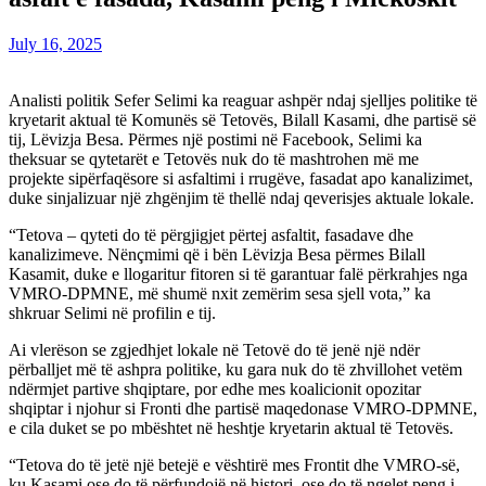
July 16, 2025
Analisti politik Sefer Selimi ka reaguar ashpër ndaj sjelljes politike të
kryetarit aktual të Komunës së Tetovës, Bilall Kasami, dhe partisë së
tij, Lëvizja Besa. Përmes një postimi në Facebook, Selimi ka
theksuar se qytetarët e Tetovës nuk do të mashtrohen më me
projekte sipërfaqësore si asfaltimi i rrugëve, fasadat apo kanalizimet,
duke sinjalizuar një zhgënjim të thellë ndaj qeverisjes aktuale lokale.
“Tetova – qyteti do të përgjigjet përtej asfaltit, fasadave dhe
kanalizimeve. Nënçmimi që i bën Lëvizja Besa përmes Bilall
Kasamit, duke e llogaritur fitoren si të garantuar falë përkrahjes nga
VMRO-DPMNE, më shumë nxit zemërim sesa sjell vota,” ka
shkruar Selimi në profilin e tij.
Ai vlerëson se zgjedhjet lokale në Tetovë do të jenë një ndër
përballjet më të ashpra politike, ku gara nuk do të zhvillohet vetëm
ndërmjet partive shqiptare, por edhe mes koalicionit opozitar
shqiptar i njohur si Fronti dhe partisë maqedonase VMRO-DPMNE,
e cila duket se po mbështet në heshtje kryetarin aktual të Tetovës.
“Tetova do të jetë një betejë e vështirë mes Frontit dhe VMRO-së,
ku Kasami ose do të përfundojë në histori, ose do të ngelet peng i