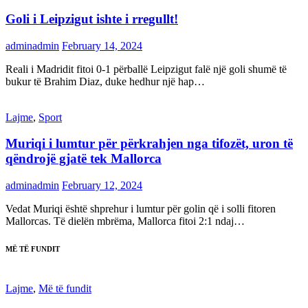
Goli i Leipzigut ishte i rregullt!
adminadmin
February 14, 2024
Reali i Madridit fitoi 0-1 përballë Leipzigut falë një goli shumë të
bukur të Brahim Diaz, duke hedhur një hap…
Lajme
,
Sport
Muriqi i lumtur për përkrahjen nga tifozët, uron të
qëndrojë gjatë tek Mallorca
adminadmin
February 12, 2024
Vedat Muriqi është shprehur i lumtur për golin që i solli fitoren
Mallorcas. Të dielën mbrëma, Mallorca fitoi 2:1 ndaj…
MË TË FUNDIT
Lajme
,
Më të fundit