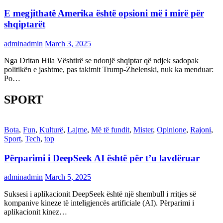
E megjithatë Amerika është opsioni më i mirë për
shqiptarët
adminadmin
March 3, 2025
Nga Dritan Hila Vështirë se ndonjë shqiptar që ndjek sadopak
politikën e jashtme, pas takimit Trump-Zhelenski, nuk ka menduar:
Po…
SPORT
Bota
,
Fun
,
Kulturë
,
Lajme
,
Më të fundit
,
Mister
,
Opinione
,
Rajoni
,
Sport
,
Tech
,
top
Përparimi i DeepSeek AI është për t’u lavdëruar
adminadmin
March 5, 2025
Suksesi i aplikacionit DeepSeek është një shembull i rritjes së
kompanive kineze të inteligjencës artificiale (AI). Përparimi i
aplikacionit kinez…