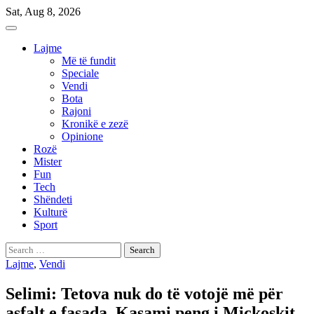
Skip
Sat, Aug 8, 2026
to
content
Lajme
Më të fundit
Speciale
Vendi
Bota
Rajoni
Kronikë e zezë
Opinione
Rozë
Mister
Fun
Tech
Shëndeti
Kulturë
Sport
Search
for:
Lajme
,
Vendi
Selimi: Tetova nuk do të votojë më për
asfalt e fasada, Kasami peng i Mickoskit