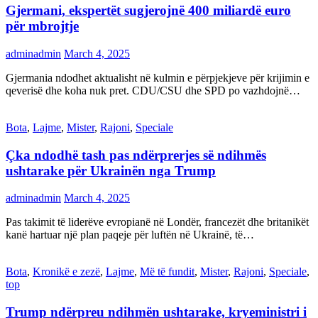
Gjermani, ekspertët sugjerojnë 400 miliardë euro
për mbrojtje
adminadmin
March 4, 2025
Gjermania ndodhet aktualisht në kulmin e përpjekjeve për krijimin e
qeverisë dhe koha nuk pret. CDU/CSU dhe SPD po vazhdojnë…
Bota
,
Lajme
,
Mister
,
Rajoni
,
Speciale
Çka ndodhë tash pas ndërprerjes së ndihmës
ushtarake për Ukrainën nga Trump
adminadmin
March 4, 2025
Pas takimit të liderëve evropianë në Londër, francezët dhe britanikët
kanë hartuar një plan paqeje për luftën në Ukrainë, të…
Bota
,
Kronikë e zezë
,
Lajme
,
Më të fundit
,
Mister
,
Rajoni
,
Speciale
,
top
Trump ndërpreu ndihmën ushtarake, kryeministri i