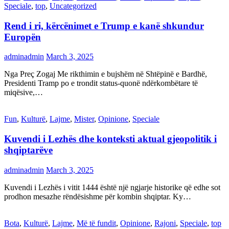
Speciale
,
top
,
Uncategorized
Rend i ri, kërcënimet e Trump e kanë shkundur
Europën
adminadmin
March 3, 2025
Nga Preç Zogaj Me rikthimin e bujshëm në Shtëpinë e Bardhë,
Presidenti Tramp po e trondit status-quonë ndërkombëtare të
miqësive,…
Fun
,
Kulturë
,
Lajme
,
Mister
,
Opinione
,
Speciale
Kuvendi i Lezhës dhe konteksti aktual gjeopolitik i
shqiptarëve
adminadmin
March 3, 2025
Kuvendi i Lezhës i vitit 1444 është një ngjarje historike që edhe sot
prodhon mesazhe rëndësishme për kombin shqiptar. Ky…
Bota
,
Kulturë
,
Lajme
,
Më të fundit
,
Opinione
,
Rajoni
,
Speciale
,
top