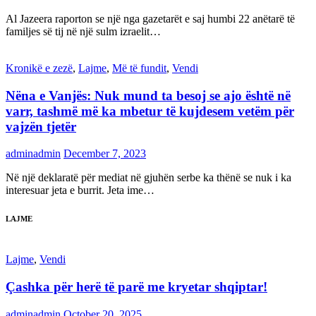
Al Jazeera raporton se një nga gazetarët e saj humbi 22 anëtarë të
familjes së tij në një sulm izraelit…
Kronikë e zezë
,
Lajme
,
Më të fundit
,
Vendi
Nëna e Vanjës: Nuk mund ta besoj se ajo është në
varr, tashmë më ka mbetur të kujdesem vetëm për
vajzën tjetër
adminadmin
December 7, 2023
Në një deklaratë për mediat në gjuhën serbe ka thënë se nuk i ka
interesuar jeta e burrit. Jeta ime…
LAJME
Lajme
,
Vendi
Çashka për herë të parë me kryetar shqiptar!
adminadmin
October 20, 2025