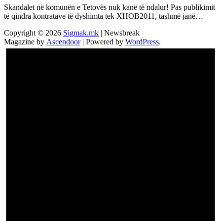
Skandalet në komunën e Tetovës nuk kanë të ndalur! Pas publikimit
të qindra kontratave të dyshimta tek XHOB2011, tashmë janë…
Copyright © 2026
Sigmak.mk
| Newsbreak
Magazine by
Ascendoor
| Powered by
WordPress
.