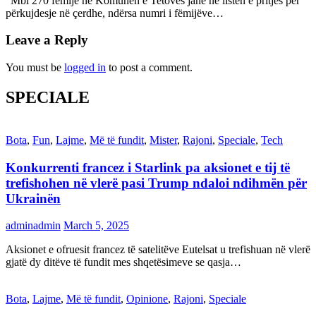
“Mbi 270 fëmijë në Komunën e Tetovës janë në listën e pritjes për
përkujdesje në çerdhe, ndërsa numri i fëmijëve…
Leave a Reply
You must be
logged in
to post a comment.
SPECIALE
Bota
,
Fun
,
Lajme
,
Më të fundit
,
Mister
,
Rajoni
,
Speciale
,
Tech
Konkurrenti francez i Starlink pa aksionet e tij të
trefishohen në vlerë pasi Trump ndaloi ndihmën për
Ukrainën
adminadmin
March 5, 2025
Aksionet e ofruesit francez të satelitëve Eutelsat u trefishuan në vlerë
gjatë dy ditëve të fundit mes shqetësimeve se qasja…
Bota
,
Lajme
,
Më të fundit
,
Opinione
,
Rajoni
,
Speciale