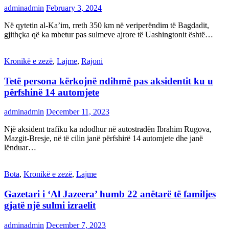
adminadmin
February 3, 2024
Në qytetin al-Ka’im, rreth 350 km në veriperëndim të Bagdadit,
gjithçka që ka mbetur pas sulmeve ajrore të Uashingtonit është…
Kronikë e zezë
,
Lajme
,
Rajoni
Tetë persona kërkojnë ndihmë pas aksidentit ku u
përfshinë 14 automjete
adminadmin
December 11, 2023
Një aksident trafiku ka ndodhur në autostradën Ibrahim Rugova,
Mazgit-Bresje, në të cilin janë përfshirë 14 automjete dhe janë
lënduar…
Bota
,
Kronikë e zezë
,
Lajme
Gazetari i ‘Al Jazeera’ humb 22 anëtarë të familjes
gjatë një sulmi izraelit
adminadmin
December 7, 2023