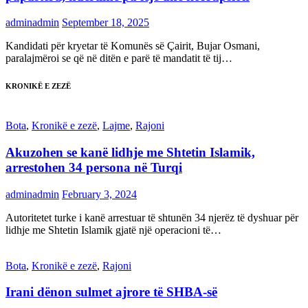
adminadmin
September 18, 2025
Kandidati për kryetar të Komunës së Çairit, Bujar Osmani,
paralajmëroi se që në ditën e parë të mandatit të tij…
KRONIKË E ZEZË
Bota
,
Kronikë e zezë
,
Lajme
,
Rajoni
Akuzohen se kanë lidhje me Shtetin Islamik,
arrestohen 34 persona në Turqi
adminadmin
February 3, 2024
Autoritetet turke i kanë arrestuar të shtunën 34 njerëz të dyshuar për
lidhje me Shtetin Islamik gjatë një operacioni të…
Bota
,
Kronikë e zezë
,
Rajoni
Irani dënon sulmet ajrore të SHBA-së