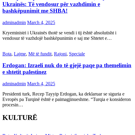
Ukrainës: Të vendosur për vazhdimin e
bashkëpunimit me SHBA!
adminadmin
March 4, 2025
Kryeministri i Ukrainës thotë se vendi i tij është absolutisht i
vendosur të vazhdojë bashkëpunimin e saj me Shtetet e…
Bota
,
Lajme
,
Më të fundit
,
Rajoni
,
Speciale
Erdogan: Izraeli nuk do të gjejë paqe pa themelimin
e shtetit palestinez
adminadmin
March 4, 2025
Presidenti turk, Recep Tayyip Erdogan, ka deklaruar se siguria e
Evropës pa Turqinë është e paimagjinueshme. “Turqia e konsideron
procesin…
KULTURË