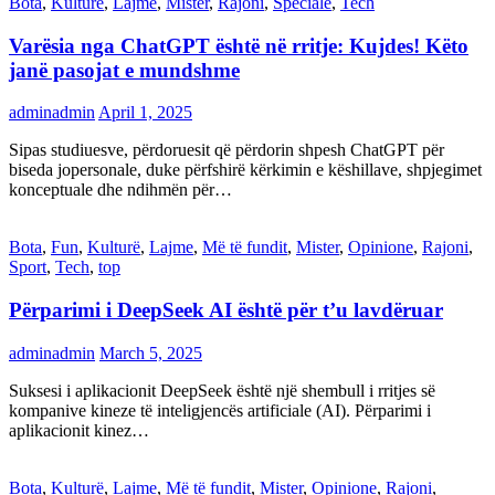
Bota
,
Kulturë
,
Lajme
,
Mister
,
Rajoni
,
Speciale
,
Tech
Varësia nga ChatGPT është në rritje: Kujdes! Këto
janë pasojat e mundshme
adminadmin
April 1, 2025
Sipas studiuesve, përdoruesit që përdorin shpesh ChatGPT për
biseda jopersonale, duke përfshirë kërkimin e këshillave, shpjegimet
konceptuale dhe ndihmën për…
Bota
,
Fun
,
Kulturë
,
Lajme
,
Më të fundit
,
Mister
,
Opinione
,
Rajoni
,
Sport
,
Tech
,
top
Përparimi i DeepSeek AI është për t’u lavdëruar
adminadmin
March 5, 2025
Suksesi i aplikacionit DeepSeek është një shembull i rritjes së
kompanive kineze të inteligjencës artificiale (AI). Përparimi i
aplikacionit kinez…
Bota
,
Kulturë
,
Lajme
,
Më të fundit
,
Mister
,
Opinione
,
Rajoni
,