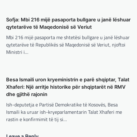
është e paimagjinueshme. “Turqia e
konsideron procesin…
Sofja: Mbi 216 mijë pasaporta bullgare u janë lëshuar
BOTA
,
FUN
,
LAJME
,
MË TË FUNDIT
,
MISTER
,
qytetarëve të Maqedonisë së Veriut
RAJONI
,
SPECIALE
,
TECH
Konkurrenti francez i Starlink pa
Mbi 216 mijë pasaporta me shtetësi bullgare u janë lëshuar
aksionet e tij të trefishohen në
qytetarëve të Republikës së Maqedonisë së Veriut, njoftoi
vlerë pasi Trump ndaloi ndihmën
Ministri i…
për Ukrainën
BOTA
,
FUN
,
KULTURË
,
LAJME
,
MË TË FUNDIT
,
adminadmin
March 5, 2025
MISTER
,
OPINIONE
,
RAJONI
,
SPORT
,
TECH
,
TOP
Aksionet e ofruesit francez të satelitëve
Përparimi i DeepSeek AI është
Besa Ismaili uron kryeministrin e parë shqiptar, Talat
Eutelsat u trefishuan në vlerë gjatë dy ditëve
të fundit mes shqetësimeve se qasja…
për t’u lavdëruar
Xhaferi: Një arritje historike për shqiptarët në RMV
dhe gjithë rajonin
adminadmin
March 5, 2025
BOTA
,
LAJME
,
MË TË FUNDIT
,
OPINIONE
,
Ish-deputetja e Partisë Demokratike të Kosovës, Besa
Suksesi i aplikacionit DeepSeek është një
RAJONI
,
SPECIALE
shembull i rritjes së kompanive kineze të
Gjermani, ekspertët sugjerojnë
Ismaili ka uruar ish-kryeparlamentarin Talat Xhaferi me
inteligjencës artificiale (AI). Përparimi i
400 miliardë euro për mbrojtje
rastin e konfirmimit të tij si…
aplikacionit kinez…
adminadmin
March 4, 2025
Leave a Reply
BOTA
,
KULTURË
,
LAJME
,
MË TË FUNDIT
,
Gjermania ndodhet aktualisht në kulmin e