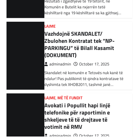
Vazhdojnë SKANDALET/
veriperëndim të Bagdadit, gjithçka që ka
Zbulohen Kontratat tek “NP-
mbetur pas sulmeve ajrore të Uashingtonit
PARKINGU” të Bilall Kasamit
është…
(DOKUMENT)
KRONIKË E ZEZË
,
LAJME
,
RAJONI
adminadmin
October 17, 2025
Tetë persona kërkojnë ndihmë
Skandalet në komunën e Tetovës nuk kanë të
pas aksidentit ku u përfshinë 14
ndalur! Pas publikimit të qindra kontratave të
automjete
dyshimta tek XHOB2011, tashmë janë…
adminadmin
December 11, 2023
LAJME
,
MË TË FUNDIT
Një aksident trafiku ka ndodhur në
Avokati i Popullit hapi linjë
autostradën Ibrahim Rugova, Mazgit-Bresje,
telefonike për raportimin e
në të cilin janë përfshirë 14 automjete dhe
janë lënduar…
shkeljeve të të drejtave të
votimit në RMV
BOTA
,
KRONIKË E ZEZË
,
LAJME
adminadmin
October 17, 2025
Gazetari i ‘Al Jazeera’ humb 22
Nëse të dielën, në ditën e raundit të parë të
anëtarë të familjes gjatë një
zgjedhjeve lokale, qytetarët hasin ndonjë
sulmi izraelit
shkelje të të drejtave të…
adminadmin
December 7, 2023
LAJME
,
MË TË FUNDIT
Al Jazeera raporton se një nga gazetarët e