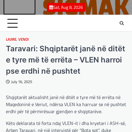
Skip
Sat, Aug 8, 2026
to
content
LAJME
,
VENDI
Taravari: Shqiptarët janë në ditët
e tyre më të errëta – VLEN harroi
pse erdhi në pushtet
July 16, 2025
Shqiptarët aktualisht janë në ditët e tyre më të errëta në
Maqedoninë e Veriut, ndërsa VLEN ka harruar se në pushtet
erdhi për të përmirësuar gjendjen e shqiptarëve.
Këto deklarata të forta ndaj VLEN-it i dha kryetari i ASH-së,
BOTA
,
LAJME
,
MË TË FUNDIT
,
OPINIONE
,
Arben Taravari, në një intervistë për “Bota sot”, duke