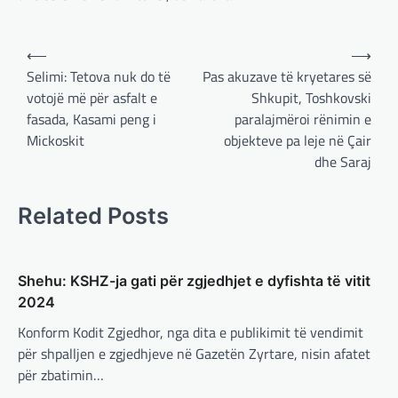
TOP
Trump ndërpreu ndihmën
Post
⟵
⟶
ushtarake, kryeministri i
navigation
Selimi: Tetova nuk do të
Pas akuzave të kryetares së
Ukrainës: Të vendosur për
votojë më për asfalt e
Shkupit, Toshkovski
vazhdimin e bashkëpunimit me
SHBA!
fasada, Kasami peng i
paralajmëroi rënimin e
Mickoskit
objekteve pa leje në Çair
adminadmin
March 4, 2025
dhe Saraj
Kryeministri i Ukrainës thotë se vendi i tij
është absolutisht i vendosur të vazhdojë
bashkëpunimin e saj me Shtetet e…
Related Posts
BOTA
,
LAJME
,
MË TË FUNDIT
,
RAJONI
,
SPECIALE
Erdogan: Izraeli nuk do të gjejë
Shehu: KSHZ-ja gati për zgjedhjet e dyfishta të vitit
paqe pa themelimin e shtetit
2024
palestinez
Konform Kodit Zgjedhor, nga dita e publikimit të vendimit
adminadmin
March 4, 2025
për shpalljen e zgjedhjeve në Gazetën Zyrtare, nisin afatet
Presidenti turk, Recep Tayyip Erdogan, ka
për zbatimin…
deklaruar se siguria e Evropës pa Turqinë