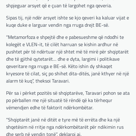
RAJONI
,
SPECIALE
shpjeguar arsyet që e çuan të largohet nga qeveria.
Gjermani, ekspertët sugjerojnë
400 miliardë euro për mbrojtje
Sipas tij, një ndër arsyet ishte se kjo qeveri ka kaluar vijat e
kuqe duke e larguar vendin nga rruga drejt BE-së.
adminadmin
March 4, 2025
Gjermania ndodhet aktualisht në kulmin e
“Metamorfoza e shpejtë dhe e pabesueshme që ndodhi te
përpjekjeve për krijimin e qeverisë dhe koha
kolegët e VLEN-it, të cilët harruan se kishin ardhur në
nuk pret. CDU/CSU dhe SPD po vazhdojnë…
pushtet për të ndërtuar një shtet më të mirë për shqiptarët
dhe të gjithë qytetarët… dhe e dyta, largimi i politikave
BOTA
,
LAJME
,
MISTER
,
RAJONI
,
SPECIALE
qeveritare nga rruga e BE-së. Këto ishin dy shkaqet
Çka ndodhë tash pas
ndërprerjes së ndihmës
kryesore të cilat, siç po shihet dita-ditës, janë kthyer në një
ushtarake për Ukrainën nga
alarm të kuq”, theksoi Taravari.
Trump
Për sa i përket pozitës së shqiptarëve, Taravari pohon se ata
adminadmin
March 4, 2025
po përballen me një situatë të rëndë që ka tërhequr
Pas takimit të liderëve evropianë në Londër,
vëmendjen edhe të faktorit ndërkombëtar.
francezët dhe britanikët kanë hartuar një
plan paqeje për luftën në Ukrainë, të…
“Shqiptarët janë në ditët e tyre më të errëta dhe ka një
shqetësim në rritje nga ndërkombëtarët për ndikimin rus
BOTA
,
KRONIKË E ZEZË
,
LAJME
,
dhe serb në vendin tonë”, deklaroi ai.
MË TË FUNDIT
,
MISTER
,
RAJONI
,
SPECIALE
,