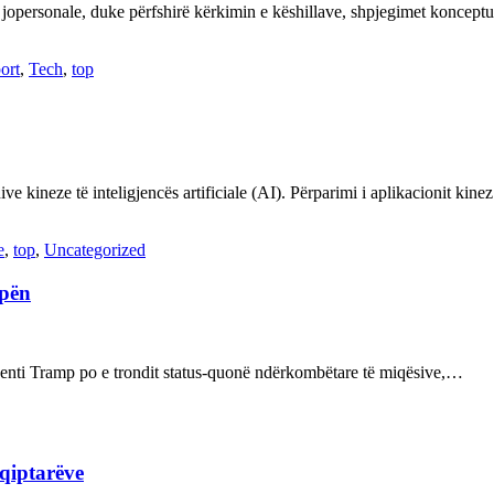
 jopersonale, duke përfshirë kërkimin e këshillave, shpjegimet konce
ort
,
Tech
,
top
ve kineze të inteligjencës artificiale (AI). Përparimi i aplikacionit kin
e
,
top
,
Uncategorized
opën
enti Tramp po e trondit status-quonë ndërkombëtare të miqësive,…
hqiptarëve