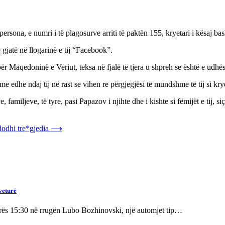
rsona, e numri i të plagosurve arriti të paktën 155, kryetari i kësaj b
gjatë në llogarinë e tij “Facebook”.
ër Maqedoninë e Veriut, teksa në fjalë të tjera u shpreh se është e udh
time edhe ndaj tij në rast se vihen re përgjegjësi të mundshme të tij si kr
, familjeve, të tyre, pasi Papazov i njihte dhe i kishte si fëmijët e tij, s
dodhi tre*gjedia
⟶
veturë
orës 15:30 në rrugën Lubo Bozhinovski, një automjet tip…