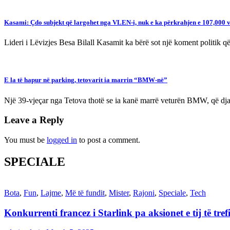
Kasami: Çdo subjekt që largohet nga VLEN-i, nuk e ka përkrahjen e 107,000 vo
Lideri i Lëvizjes Besa Bilall Kasamit ka bërë sot një koment politik 
E la të hapur në parking, tetovarit ia marrin “BMW-në”
Një 39-vjeçar nga Tetova thotë se ia kanë marrë veturën BMW, që djali
Leave a Reply
You must be
logged in
to post a comment.
SPECIALE
Bota
,
Fun
,
Lajme
,
Më të fundit
,
Mister
,
Rajoni
,
Speciale
,
Tech
Konkurrenti francez i Starlink pa aksionet e tij të t