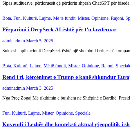
Sipas studiuesve, përdoruesit që përdorin shpesh ChatGPT për biseda
Bota
,
Fun
,
Kulturë
,
Lajme
,
Më të fundit
,
Mister
,
Opinione
,
Rajoni
,
Sp
Përparimi i DeepSeek AI është për t’u lavdëruar
adminadmin
March 5, 2025
Suksesi i aplikacionit DeepSeek është një shembull i rritjes së kompani
Bota
,
Kulturë
,
Lajme
,
Më të fundit
,
Mister
,
Opinione
,
Rajoni
,
Special
Rend i ri, kërcënimet e Trump e kanë shkundur Eur
adminadmin
March 3, 2025
Nga Preç Zogaj Me rikthimin e bujshëm në Shtëpinë e Bardhë, Presid
Fun
,
Kulturë
,
Lajme
,
Mister
,
Opinione
,
Speciale
Kuvendi i Lezhës dhe konteksti aktual gjeopolitik i s