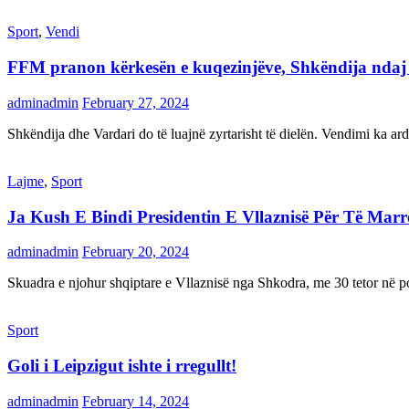
Sport
,
Vendi
FFM pranon kërkesën e kuqezinjëve, Shkëndija ndaj Va
adminadmin
February 27, 2024
Shkëndija dhe Vardari do të luajnë zyrtarisht të dielën. Vendimi ka a
Lajme
,
Sport
Ja Kush E Bindi Presidentin E Vllaznisë Për Të Mar
adminadmin
February 20, 2024
Skuadra e njohur shqiptare e Vllaznisë nga Shkodra, me 30 tetor në pos
Sport
Goli i Leipzigut ishte i rregullt!
adminadmin
February 14, 2024