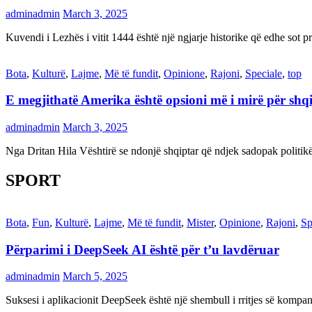
adminadmin
March 3, 2025
Kuvendi i Lezhës i vitit 1444 është një ngjarje historike që edhe s
Bota
,
Kulturë
,
Lajme
,
Më të fundit
,
Opinione
,
Rajoni
,
Speciale
,
top
E megjithatë Amerika është opsioni më i mirë për shq
adminadmin
March 3, 2025
Nga Dritan Hila Vështirë se ndonjë shqiptar që ndjek sadopak politi
SPORT
Bota
,
Fun
,
Kulturë
,
Lajme
,
Më të fundit
,
Mister
,
Opinione
,
Rajoni
,
Sp
Përparimi i DeepSeek AI është për t’u lavdëruar
adminadmin
March 5, 2025
Suksesi i aplikacionit DeepSeek është një shembull i rritjes së kompani