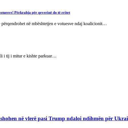
tuesve! Përkrahja për qeverinë do të rritet
që përqendrohet në mbështetjen e votuesve ndaj koalicionit…
 i tij i mitur e kishte parkuar…
refishohen në vlerë pasi Trump ndaloi ndihmën për Ukra