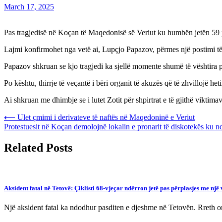
March 17, 2025
Pas tragjedisë në Koçan të Maqedonisë së Veriut ku humbën jetën 59 pe
Lajmi konfirmohet nga vetë ai, Lupçjo Papazov, përmes një postimi të 
Papazov shkruan se kjo tragjedi ka sjellë momente shumë të vështira p
Po kështu, thirrje të veçantë i bëri organit të akuzës që të zhvillojë he
Ai shkruan me dhimbje se i lutet Zotit për shpirtrat e të gjithë viktimave
Post
⟵
Ulet çmimi i derivateve të naftës në Maqedoninë e Veriut
Protestuesit në Koçan demolojnë lokalin e pronarit të diskotekës ku n
navigation
Related Posts
Aksident fatal në Tetovë: Çiklisti 68-vjeçar ndërron jetë pas përplasjes me një 
Një aksident fatal ka ndodhur pasditen e djeshme në Tetovën. Rreth 