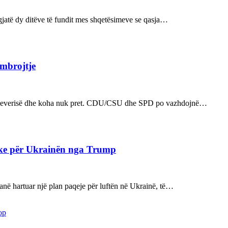
ë gjatë dy ditëve të fundit mes shqetësimeve se qasja…
 mbrojtje
n e qeverisë dhe koha nuk pret. CDU/CSU dhe SPD po vazhdojnë…
ake për Ukrainën nga Trump
kanë hartuar një plan paqeje për luftën në Ukrainë, të…
op