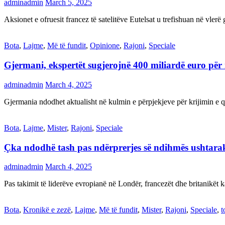
adminadmin
March 5, 2025
Aksionet e ofruesit francez të satelitëve Eutelsat u trefishuan në vler
Bota
,
Lajme
,
Më të fundit
,
Opinione
,
Rajoni
,
Speciale
Gjermani, ekspertët sugjerojnë 400 miliardë euro për
adminadmin
March 4, 2025
Gjermania ndodhet aktualisht në kulmin e përpjekjeve për krijimi
Bota
,
Lajme
,
Mister
,
Rajoni
,
Speciale
Çka ndodhë tash pas ndërprerjes së ndihmës ushtar
adminadmin
March 4, 2025
Pas takimit të liderëve evropianë në Londër, francezët dhe britanikët 
Bota
,
Kronikë e zezë
,
Lajme
,
Më të fundit
,
Mister
,
Rajoni
,
Speciale
,
t