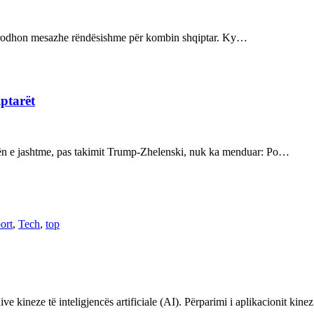
ot prodhon mesazhe rëndësishme për kombin shqiptar. Ky…
iptarët
kën e jashtme, pas takimit Trump-Zhelenski, nuk ka menduar: Po…
ort
,
Tech
,
top
ve kineze të inteligjencës artificiale (AI). Përparimi i aplikacionit kin