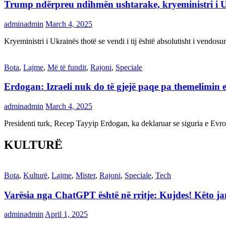
Trump ndërpreu ndihmën ushtarake, kryeministri i 
adminadmin
March 4, 2025
Kryeministri i Ukrainës thotë se vendi i tij është absolutisht i vendo
Bota
,
Lajme
,
Më të fundit
,
Rajoni
,
Speciale
Erdogan: Izraeli nuk do të gjejë paqe pa themelimin e 
adminadmin
March 4, 2025
Presidenti turk, Recep Tayyip Erdogan, ka deklaruar se siguria e Ev
KULTURË
Bota
,
Kulturë
,
Lajme
,
Mister
,
Rajoni
,
Speciale
,
Tech
Varësia nga ChatGPT është në rritje: Kujdes! Këto 
adminadmin
April 1, 2025