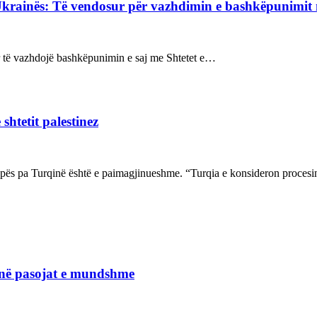
Ukrainës: Të vendosur për vazhdimin e bashkëpunimi
sur të vazhdojë bashkëpunimin e saj me Shtetet e…
shtetit palestinez
ropës pa Turqinë është e paimagjinueshme. “Turqia e konsideron proce
janë pasojat e mundshme