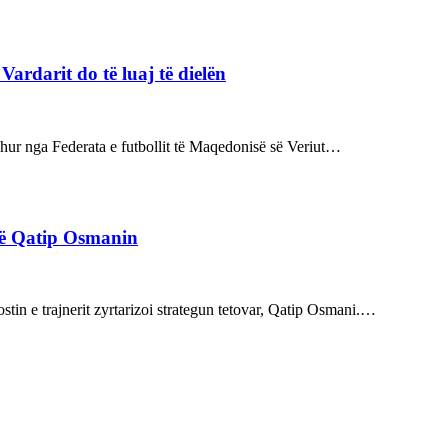
rdarit do të luaj të dielën
rdhur nga Federata e futbollit të Maqedonisë së Veriut…
rë Qatip Osmanin
tin e trajnerit zyrtarizoi strategun tetovar, Qatip Osmani.…