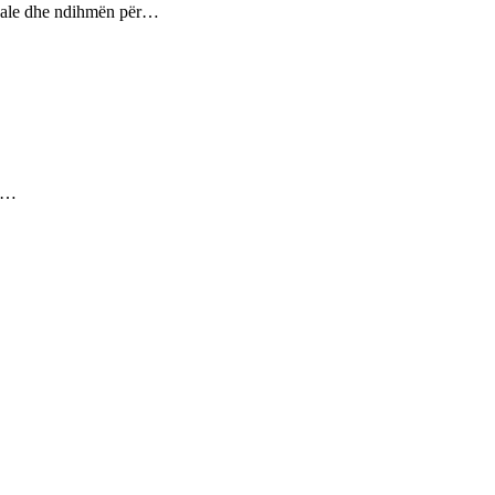
ptuale dhe ndihmën për…
ez…