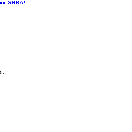
t me SHBA!
sin…