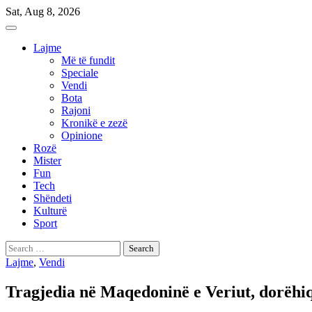
Skip
Sat, Aug 8, 2026
to
content
Lajme
Më të fundit
Speciale
Vendi
Bota
Rajoni
Kronikë e zezë
Opinione
Rozë
Mister
Fun
Tech
Shëndeti
Kulturë
Sport
Search
for:
Lajme
,
Vendi
Tragjedia në Maqedoninë e Veriut, dorëhiq