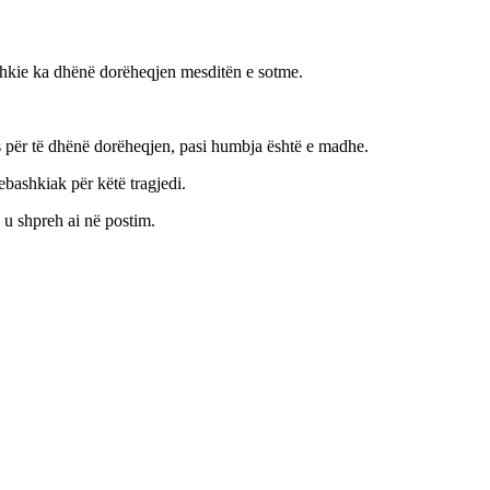
ashkie ka dhënë dorëheqjen mesditën e sotme.
ës për të dhënë dorëheqjen, pasi humbja është e madhe.
yebashkiak për këtë tragjedi.
iç u shpreh ai në postim.