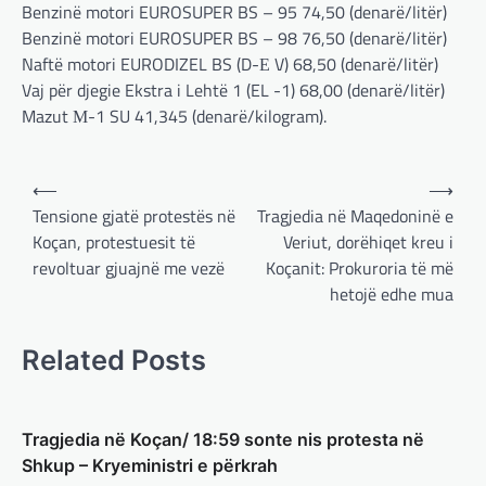
Benzinë motori EUROSUPER BS – 95 74,50 (denarë/litër)
TOP
Benzinë motori EUROSUPER BS – 98 76,50 (denarë/litër)
Trump ndërpreu ndihmën
Naftë motori EURODIZEL BS (D-Е V) 68,50 (denarë/litër)
ushtarake, kryeministri i
Vaj për djegie Ekstra i Lehtë 1 (EL -1) 68,00 (denarë/litër)
Ukrainës: Të vendosur për
Mazut М-1 SU 41,345 (denarë/kilogram).
vazhdimin e bashkëpunimit me
SHBA!
Post
adminadmin
March 4, 2025
⟵
⟶
Kryeministri i Ukrainës thotë se vendi i tij
navigation
Tensione gjatë protestës në
Tragjedia në Maqedoninë e
është absolutisht i vendosur të vazhdojë
Koçan, protestuesit të
Veriut, dorëhiqet kreu i
bashkëpunimin e saj me Shtetet e…
revoltuar gjuajnë me vezë
Koçanit: Prokuroria të më
hetojë edhe mua
BOTA
,
LAJME
,
MË TË FUNDIT
,
RAJONI
,
SPECIALE
Erdogan: Izraeli nuk do të gjejë
Related Posts
paqe pa themelimin e shtetit
palestinez
adminadmin
March 4, 2025
Tragjedia në Koçan/ 18:59 sonte nis protesta në
Presidenti turk, Recep Tayyip Erdogan, ka
Shkup – Kryeministri e përkrah
deklaruar se siguria e Evropës pa Turqinë