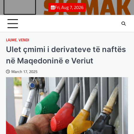
Skip
Fri, Aug 7, 2026
to
content
LAJME
,
VENDI
Ulet çmimi i derivateve të naftës
në Maqedoninë e Veriut
March 17, 2025
BOTA
,
LAJME
,
MË TË FUNDIT
,
OPINIONE
,