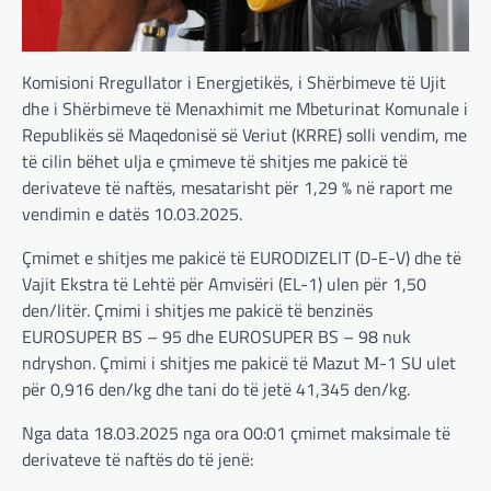
RAJONI
,
SPECIALE
Gjermani, ekspertët sugjerojnë
400 miliardë euro për mbrojtje
Komisioni Rregullator i Energjetikës, i Shërbimeve të Ujit
adminadmin
March 4, 2025
dhe i Shërbimeve të Menaxhimit me Mbeturinat Komunale i
Gjermania ndodhet aktualisht në kulmin e
Republikës së Maqedonisë së Veriut (KRRE) solli vendim, me
përpjekjeve për krijimin e qeverisë dhe koha
të cilin bëhet ulja e çmimeve të shitjes me pakicë të
nuk pret. CDU/CSU dhe SPD po vazhdojnë…
derivateve të naftës, mesatarisht për 1,29 % në raport me
vendimin e datës 10.03.2025.
BOTA
,
LAJME
,
MISTER
,
RAJONI
,
SPECIALE
Çka ndodhë tash pas
Çmimet e shitjes me pakicë të EURODIZELIT (D-E-V) dhe të
ndërprerjes së ndihmës
Vajit Ekstra të Lehtë për Amvisëri (EL-1) ulen për 1,50
ushtarake për Ukrainën nga
den/litër. Çmimi i shitjes me pakicë të benzinës
Trump
EUROSUPER BS – 95 dhe EUROSUPER BS – 98 nuk
adminadmin
March 4, 2025
ndryshon. Çmimi i shitjes me pakicë të Mazut М-1 SU ulet
Pas takimit të liderëve evropianë në Londër,
për 0,916 den/kg dhe tani do të jetë 41,345 den/kg.
francezët dhe britanikët kanë hartuar një
plan paqeje për luftën në Ukrainë, të…
Nga data 18.03.2025 nga ora 00:01 çmimet maksimale të
derivateve të naftës do të jenë:
BOTA
,
KRONIKË E ZEZË
,
LAJME
,
MË TË FUNDIT
,
MISTER
,
RAJONI
,
SPECIALE
,