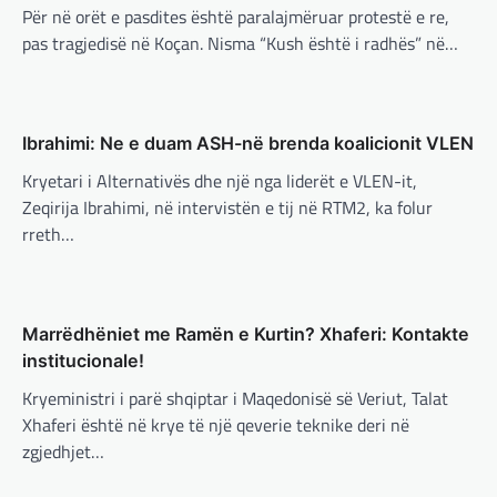
është e paimagjinueshme. “Turqia e
Për në orët e pasdites është paralajmëruar protestë e re,
konsideron procesin…
pas tragjedisë në Koçan. Nisma “Kush është i radhës” në…
BOTA
,
FUN
,
LAJME
,
MË TË FUNDIT
,
MISTER
,
RAJONI
,
SPECIALE
,
TECH
Konkurrenti francez i Starlink pa
Ibrahimi: Ne e duam ASH-në brenda koalicionit VLEN
aksionet e tij të trefishohen në
vlerë pasi Trump ndaloi ndihmën
Kryetari i Alternativës dhe një nga liderët e VLEN-it,
për Ukrainën
Zeqirija Ibrahimi, në intervistën e tij në RTM2, ka folur
BOTA
,
FUN
,
KULTURË
,
LAJME
,
MË TË FUNDIT
,
MISTER
,
OPINIONE
,
RAJONI
,
SPORT
,
TECH
,
rreth…
adminadmin
March 5, 2025
TOP
Aksionet e ofruesit francez të satelitëve
Përparimi i DeepSeek AI është
Eutelsat u trefishuan në vlerë gjatë dy ditëve
për t’u lavdëruar
të fundit mes shqetësimeve se qasja…
Marrëdhëniet me Ramën e Kurtin? Xhaferi: Kontakte
adminadmin
March 5, 2025
BOTA
,
LAJME
,
MË TË FUNDIT
,
OPINIONE
,
institucionale!
Suksesi i aplikacionit DeepSeek është një
RAJONI
,
SPECIALE
shembull i rritjes së kompanive kineze të
Kryeministri i parë shqiptar i Maqedonisë së Veriut, Talat
Gjermani, ekspertët sugjerojnë
inteligjencës artificiale (AI). Përparimi i
Xhaferi është në krye të një qeverie teknike deri në
400 miliardë euro për mbrojtje
aplikacionit kinez…
zgjedhjet…
adminadmin
March 4, 2025
BOTA
,
KULTURË
,
LAJME
,
MË TË FUNDIT
,
Gjermania ndodhet aktualisht në kulmin e